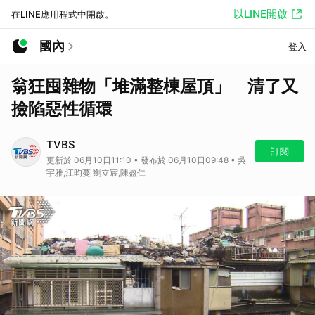
以LINE開啟
在LINE應用程式中開啟。
國內
登入
翁狂囤雜物「堆滿整棟屋頂」 清了又
撿陷惡性循環
TVBS
訂閱
更新於 06月10日11:10 • 發布於 06月10日09:48 • 吳
宇雅,江昀蔓 劉立宸,陳盈仁