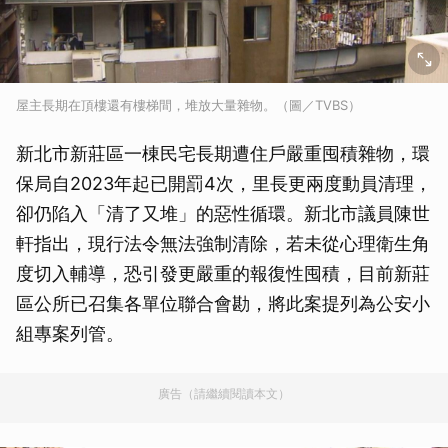
屋主長期在頂樓還有樓梯間，堆放大量雜物。（圖／TVBS）
新北市新莊區一棟民宅長期遭住戶嚴重囤積雜物，環
保局自2023年起已開罰4次，里長更兩度動員清理，
卻仍陷入「清了又堆」的惡性循環。新北市議員陳世
軒指出，現行法令無法強制清除，若未從心理衛生角
度切入輔導，恐引發更嚴重的報復性囤積，目前新莊
區公所已召集各單位聯合會勘，將此案提列為公安小
組專案列管。
廣告（請繼續閱讀本文）