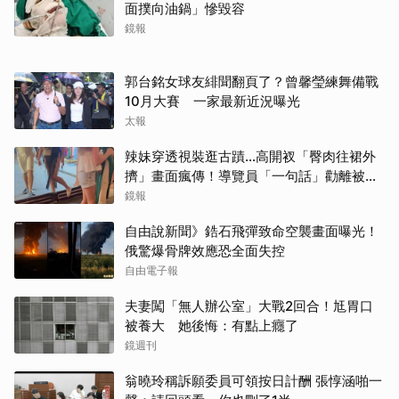
面撲向油鍋」慘毀容
鏡報
郭台銘女球友緋聞翻頁了？曾馨瑩練舞備戰
10月大賽 一家最新近況曝光
太報
辣妹穿透視裝逛古蹟…高開衩「臀肉往裙外
擠」畫面瘋傳！導覽員「一句話」勸離被狂
讚
鏡報
自由說新聞》鋯石飛彈致命空襲畫面曝光！
俄驚爆骨牌效應恐全面失控
自由電子報
夫妻闖「無人辦公室」大戰2回合！尪胃口
被養大 她後悔：有點上癮了
鏡週刊
翁曉玲稱訴願委員可領按日計酬 張惇涵啪一