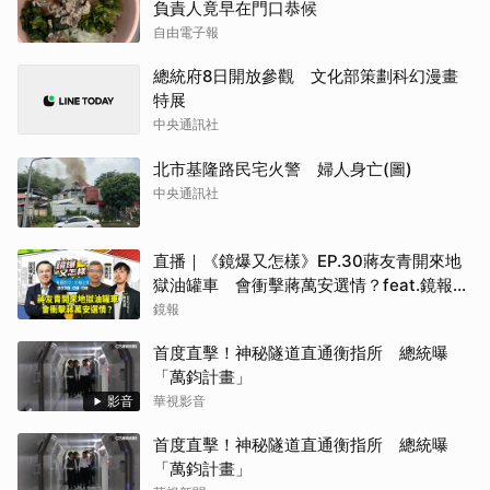
負責人竟早在門口恭候
自由電子報
總統府8日開放參觀 文化部策劃科幻漫畫
特展
中央通訊社
北市基隆路民宅火警 婦人身亡(圖)
中央通訊社
直播｜《鏡爆又怎樣》EP.30蔣友青開來地
獄油罐車 會衝擊蔣萬安選情？feat.鏡報總
主筆陳嘉宏、政治組主任鄭宏斌
鏡報
首度直擊！神秘隧道直通衡指所 總統曝
「萬鈞計畫」
影音
華視影音
首度直擊！神秘隧道直通衡指所 總統曝
「萬鈞計畫」