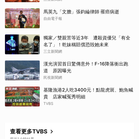
馬英九「文膽」張鈞綸律師 罹癌病逝
自由電子報
獨家／雙親苦等近3年 遭殺資優兒「有全
名了」！乾妹稱賠償恐毀她未來
三立新聞網
漢光演習首日驚傳意外！F-16降落衝出跑
道 原因曝光
民視新聞網
基隆漁港2人吃3400元！點龍虎斑、鮑魚喊
貴 店家喊冤秀明細
TVBS
查看更多TVBS
最近1小時結果