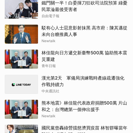
鐵門關一半！白委揮刀狂砍司法院預算 綠憂
民眾淪最後受害者
自由電子報
駁有心人士惡意影射抹黑 高市府：陳其邁從
未向台糖推薦人事
Newtalk
林佳龍向日方遞交新臺幣500萬 協助熊本震
災重建
青年日報
漢光第2天 軍備局演練戰時產線疏遷強化
作戰持續力
中央通訊社
熊本地震》林佳龍代表政府捐贈500萬 片山
和之：台灣總第一個伸出援手
Newtalk
國民黨曾轟綠營擋慈濟買疫苗 林智群曝當年