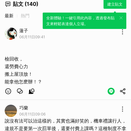
貼文 (140)
建立貼文
最新
熱門
全新體驗！一鍵引用此內容，透過發布貼
文來輕鬆表達個人立場。
蓮子
06月11日09:41
檢回收，
還勞費心力
搬上屋頂放！
能拿他怎麽辦！？
巧蘭
06月11日09:06
說沒有法可以治這樣的，其實也滿好笑的，機車禮讓行人，
違規不是要第一次罰單後，還要付費上課嗎？這種制度不拿