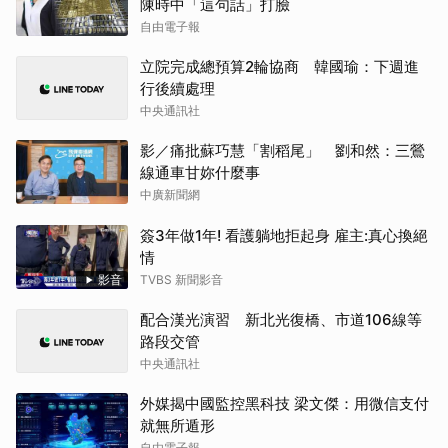
陳時中「這句話」打臉
自由電子報
立院完成總預算2輪協商 韓國瑜：下週進
行後續處理
中央通訊社
影／痛批蘇巧慧「割稻尾」 劉和然：三鶯
線通車甘妳什麼事
中廣新聞網
簽3年做1年! 看護躺地拒起身 雇主:真心換絕
情
影音
TVBS 新聞影音
配合漢光演習 新北光復橋、市道106線等
路段交管
中央通訊社
外媒揭中國監控黑科技 梁文傑：用微信支付
就無所遁形
自由電子報