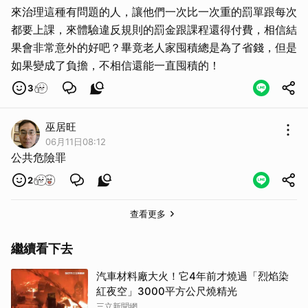
來治理這種有問題的人，讓他們一次比一次重的罰單跟每次
都要上課，來體驗違反規則的罰金跟課程還得付費，相信結
果會非常意外的好吧？畢竟老人家囤積總是為了省錢，但是
如果變成了負擔，不相信還能一直囤積的！
取消
3
巫居旺
06月11日08:12
公共危險罪
2
查看更多
繼續看下去
汽車材料廠大火！它4年前才燒過「烈焰染
紅夜空」3000平方公尺燒精光
三立新聞網