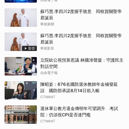
蘇巧慧.李四川2度握手致意 同框賀關聖帝
君誕辰
華視新聞
蘇巧慧.李四川2度握手致意 同框賀關聖帝
君誕辰
影音
華視影音
立院砍公視預算惹議 林國漳聲援：守護民主
對話空間
自由電子報
陳昭姿：676名國防退休教師年金補發延
誤 國防部承諾8月14日前入帳
CTWANT
退休軍公教月退金傳明年可望調升 考試
院：仍須視CPI是否達門檻
CTWANT