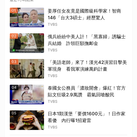
01
姜厚任女友竟是國際級科學家！智商
146「台大3碩士」經歷驚人
TVBS
02
俄兵紛紛中美人計！「黑寡婦」誘騙士
兵結婚 詐領巨額撫卹金
TVBS
03
「美語老師」來了！漢光42演習目擊美
軍現身 看我軍演練萬鈞計畫
TVBS
04
泰國女公務員「濃妝開會」爆紅！官方
貼文狂吸2.9萬讚 霸氣回嗆酸民
TVBS
05
日本1顆漢堡「要價1600元」！日作家
看傻 內行曝1招避雷
TVBS