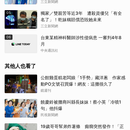
三立新聞網
05
獨家／雙親苦等近3年 遭殺資優兒「有全
名了」！乾妹稱賠償恐毀她未來
三立新聞網
06
台東某精神科醫師涉性侵病患 一審判4年8
月
中央通訊社
其他人也看了
公館雞蛋糕老闆娘「1手勢」藏洋蔥 作家感
動PO文號召買爆！網友：這攤很久了
鏡週刊
饒慶鈴被攤商叫縣長妹妹！蔡小英「冷噴1
句」他抖爆
民視新聞網
19歲哥哥幫弟炸薯條 癲癇突然發作！「正