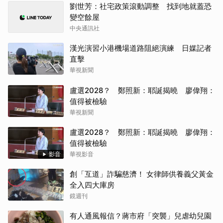
劉世芳：社宅政策滾動調整 找到地就蓋恐
變空餘屋
中央通訊社
漢光演習小港機場道路阻絕演練 日媒記者
直擊
華視新聞
盧選2028？ 鄭照新：耶誕揭曉 廖偉翔：
值得被檢驗
華視新聞
盧選2028？ 鄭照新：耶誕揭曉 廖偉翔：
值得被檢驗
影音
華視影音
創「互道」詐騙慈濟！ 女律師供養義父黃金
全入四大庫房
鏡週刊
有人通風報信？蔣市府「突襲」兒虐幼兒園