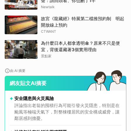
聲：請回頭看、你也刪了1半
Newtalk
故宮《龍藏經》特展第二檔推預約制 明起
開放線上預約
CTWANT
為什麼日本人都拿透明傘？原來不只是便
宜，背後還藏著3個實用理由
景點家
由 AI 摘要
網友貼文AI摘要
安全隱患與火災風險
評論指出老翁的囤積行為可能引發火災隱患，特別是在
颱風等極端天氣下，對整棟樓居民的安全構成威脅，讓
鄰居感到擔憂。