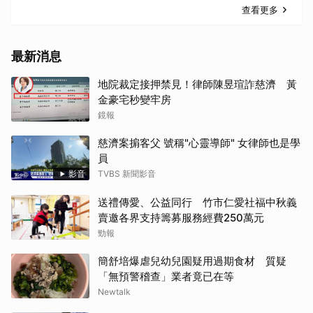
查看更多
最新消息
地院裁定接押禁見！律師陳昱瑄詐慈濟 黃
金豪宅秒變牢房
鏡報
慈濟案掮客父 號稱"心靈導師" 女律師也是學
員
影音
TVBS 新聞影音
送禮傳愛、公益同行 竹市仁愛社福中秋義
賣邀各界支持籌募服務經費250萬元
勁報
簡舒培爆虐兒幼兒園疑用過期食材 質疑
「無預警稽查」業者竟已在等
Newtalk