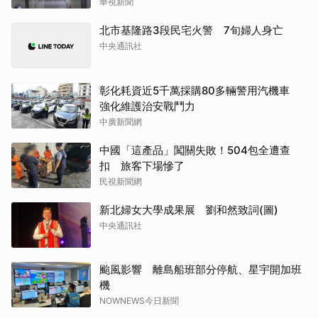
華視新聞
北市基隆路3段民宅火警 7旬婦人身亡
中央通訊社
彰化耗資近5千萬採購80多輛警用汽機車
強化維護治安戰鬥力
中廣新聞網
中國「這產品」闖關失敗！504包全遭查
扣 旅客下場慘了
民視新聞網
新北婦女大學成果展 劉和然致詞(圖)
中央通訊社
颱風影響 離島船班部分停航、星宇開加班
機
NOWNEWS今日新聞