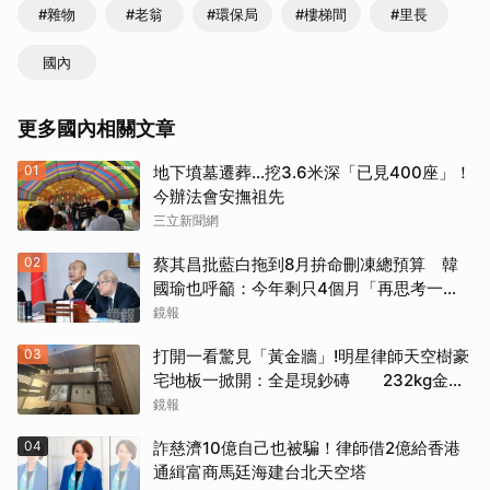
#雜物
#老翁
#環保局
#樓梯間
#里長
國內
更多國內相關文章
01
地下墳墓遷葬…挖3.6米深「已見400座」！
今辦法會安撫祖先
三立新聞網
02
蔡其昌批藍白拖到8月拚命刪凍總預算 韓
國瑜也呼籲：今年剩只4個月「再思考一
下」
鏡報
03
打開一看驚見「黃金牆」!明星律師天空樹豪
宅地板一掀開：全是現鈔磚 232kg金山
震撼影像曝
鏡報
04
詐慈濟10億自己也被騙！律師借2億給香港
通緝富商馬廷海建台北天空塔