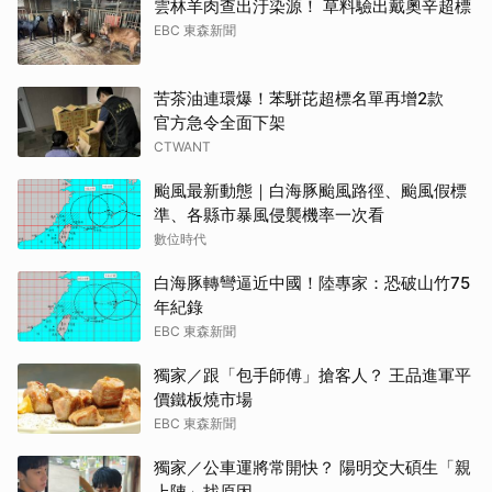
雲林羊肉查出汙染源！ 草料驗出戴奧辛超標
EBC 東森新聞
苦茶油連環爆！苯駢芘超標名單再增2款
官方急令全面下架
CTWANT
颱風最新動態｜白海豚颱風路徑、颱風假標
準、各縣市暴風侵襲機率一次看
數位時代
白海豚轉彎逼近中國！陸專家：恐破山竹75
年紀錄
EBC 東森新聞
獨家／跟「包手師傅」搶客人？ 王品進軍平
價鐵板燒市場
EBC 東森新聞
獨家／公車運將常開快？ 陽明交大碩生「親
上陣」找原因