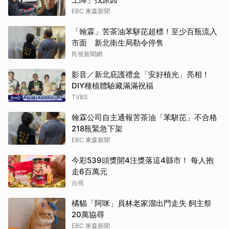
EBC 東森新聞
「翰霖」苦茶油苯駢芘超標！至少百瓶流入
市面 新北衛生局勒令停售
民視新聞網
影音／新北庇護禮盒「安好植光」亮相！
DIY種植體驗藏滿滿祝福
TVBS
翰霖公司自主通報苦茶油「苯駢芘」不合格
218瓶緊急下架
EBC 東森新聞
今彩539頭獎開4注獎落這4縣市！ 每人抱
走6百萬元
台視
橘貓「阿咪」員林老家溜出門走失 飼主祭
20萬協尋
EBC 東森新聞