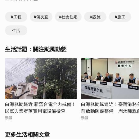
#工程
#侯友宜
#社會住宅
#設施
#施工
生活
生活話題：關注颱風動態
白海豚颱逼近 新營台電全力戒備！
白海豚颱風逼近！臺灣港務
民眾與業者落實用電設備檢查
前啟動防颱整備 周永暉親
應變會議
勁報
勁報
更多生活相關文章