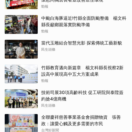
勁報
中颱白海豚逼近!竹縣全面防颱整備 楊文科
縣長籲鄉親落實防颱準備
勁報
當代玉雕結合智慧光影 探索傳統工藝新貌
民生頭條
竹縣教育邁向新篇章 楊文科縣長視察2新
設高中展現高中五大方案成果
勁報
技術司展30項高齡科技 促工研院與泰陞簽
約搶4億商機
民生頭條
全聯慶祥慈善事業基金會捐贈物資 張善
政：讓愛心觸及更多需要的市民
台灣好新聞