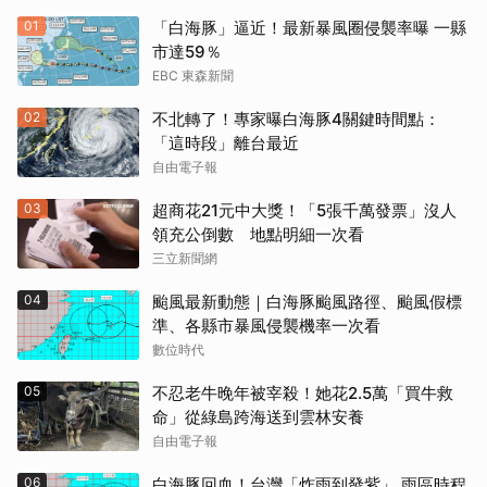
01
「白海豚」逼近！最新暴風圈侵襲率曝 一縣
市達59％
EBC 東森新聞
02
不北轉了！專家曝白海豚4關鍵時間點：
「這時段」離台最近
自由電子報
03
超商花21元中大獎！「5張千萬發票」沒人
領充公倒數 地點明細一次看
三立新聞網
04
颱風最新動態｜白海豚颱風路徑、颱風假標
準、各縣市暴風侵襲機率一次看
數位時代
05
不忍老牛晚年被宰殺！她花2.5萬「買牛救
命」從綠島跨海送到雲林安養
自由電子報
06
白海豚回血！台灣「炸雨到發紫」 雨區時程