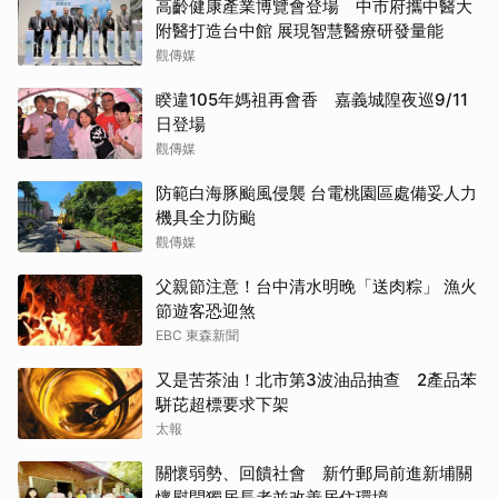
高齡健康產業博覽會登場 中市府攜中醫大
附醫打造台中館 展現智慧醫療研發量能
觀傳媒
睽違105年媽祖再會香 嘉義城隍夜巡9/11
日登場
觀傳媒
防範白海豚颱風侵襲 台電桃園區處備妥人力
機具全力防颱
觀傳媒
父親節注意！台中清水明晚「送肉粽」 漁火
節遊客恐迎煞
EBC 東森新聞
又是苦茶油！北市第3波油品抽查 2產品苯
駢芘超標要求下架
太報
關懷弱勢、回饋社會 新竹郵局前進新埔關
懷慰問獨居長者並改善居住環境