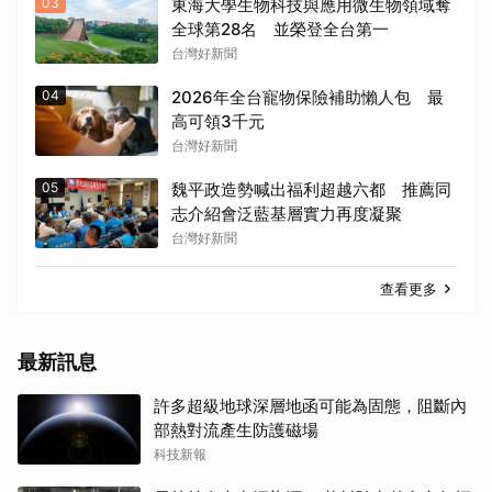
03
東海大學生物科技與應用微生物領域奪
全球第28名 並榮登全台第一
台灣好新聞
04
2026年全台寵物保險補助懶人包 最
高可領3千元
台灣好新聞
05
魏平政造勢喊出福利超越六都 推薦同
志介紹會泛藍基層實力再度凝聚
台灣好新聞
查看更多
最新訊息
許多超級地球深層地函可能為固態，阻斷內
部熱對流產生防護磁場
科技新報