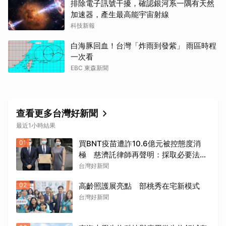
排除電子訊號干擾，確認銀河系一隅有天然
加速器，產生最高能宇宙射線
科技新報
白海豚回血！台灣「炸雨到發紫」 雨區時程
一次看
EBC 東森新聞
查看更多台灣好新聞
最近1小時結果
01
買BNT疫苗遭詐10.6億元被控態度消
極 慈濟託律師再聲明：採取必要法律
措施捍衛捐款大眾權益
台灣好新聞
02
高齡照護展亮點 部桃秀在宅新模式
台灣好新聞