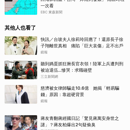
一次看
EBC 東森新聞
其他人也看了
快訊／台玻夫人徐莉玲回應了！還原長子徐
子翔離世真相 痛陷「巨大哀傷」足不出戶
鏡報
聽到媽蛋抓狂揪長官衣領！陸軍上兵遭判刑
被迫退伍…慘哭：求職碰壁
三立新聞網
慈濟被女律師騙走10.6億 她揭「輕易騙
錢」原因：靠超硬背景
鏡報
蔣友青翻蔣經國日記「驚見蔣萬安身世之
謎」？蔣友柏爆出2句疑偷臭