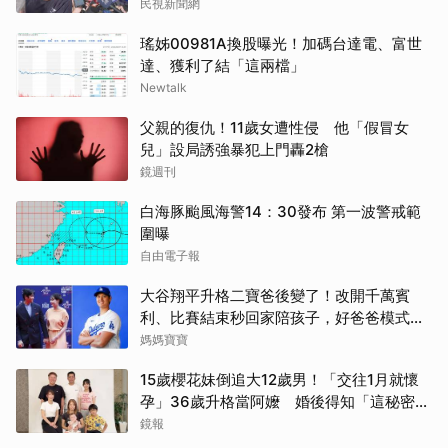
民視新聞網
瑤姊00981A換股曝光！加碼台達電、富世
達、獲利了結「這兩檔」
Newtalk
父親的復仇！11歲女遭性侵 他「假冒女
兒」設局誘強暴犯上門轟2槍
鏡週刊
取消
白海豚颱風海警14：30發布 第一波警戒範
圍曝
自由電子報
大谷翔平升格二寶爸後變了！改開千萬賓
利、比賽結束秒回家陪孩子，好爸爸模式全
開
媽媽寶寶
15歲櫻花妹倒追大12歲男！「交往1月就懷
孕」36歲升格當阿嬤 婚後得知「這秘密」
傻眼了
鏡報