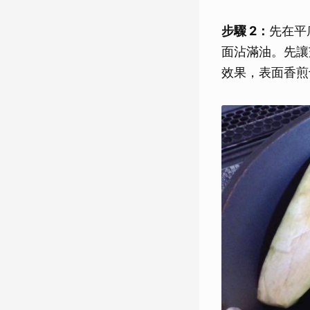
步驟 2：
先在平
面沾滿油。先讓
效果，表面香煎