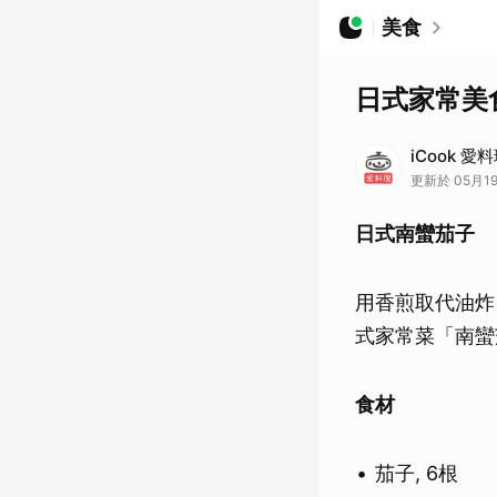
美食
日式家常美
iCook 愛
更新於 05月19
日式南蠻茄子
用香煎取代油炸
式家常菜「南蠻
食材
茄子, 6根