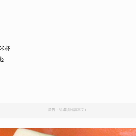
匙
量米杯
大匙
匙
廣告（請繼續閱讀本文）