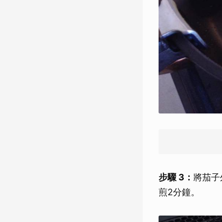
步驟 3：
將茄子
煎2分鐘。