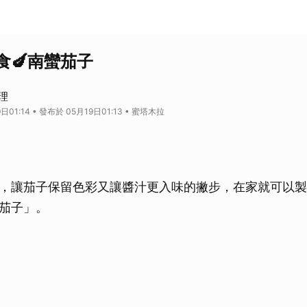
食🍆南蠻茄子
料理
日01:14 • 發布於 05月19日01:13 • 蜜塔木拉
，讓茄子保留色彩又讓醬汁更入味的撇步，在家就可以製
茄子」。