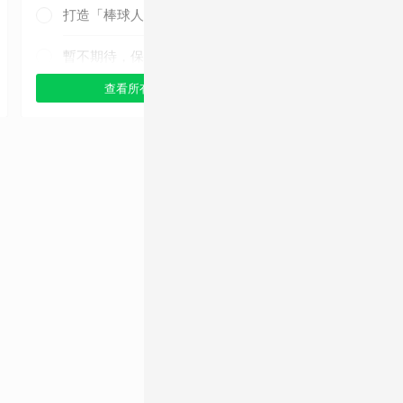
打造「棒球人之家」
暫不期待，保持觀望
查看所有選項
查看