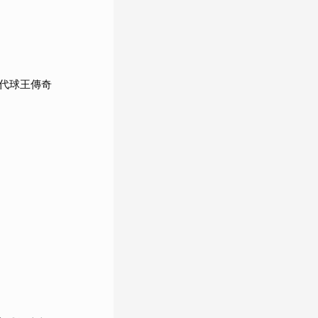
代球王傳奇