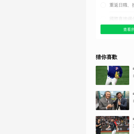
重返日職、
國際賽擔綱
查看
其他（歡迎
猜你喜歡