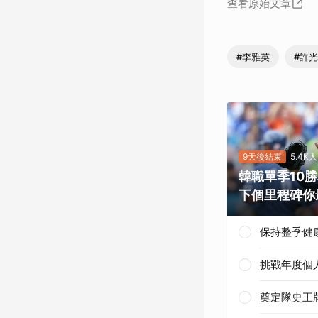
查看原始文章
#李雅英
#許
9天後結束
5.4K
韓職單季10
下個里程碑你
保持整季健
挑戰年度個
奠定隊史王