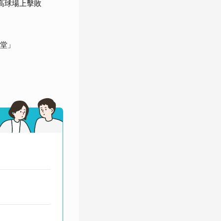
亞高球場上擊敗
人堂」
。