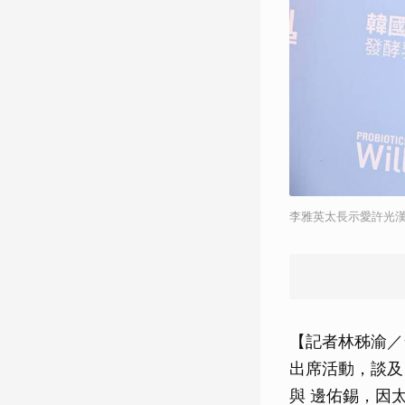
李雅英太長示愛許光
【記者林秭渝／台
出席活動，談及
與 邊佑錫，因