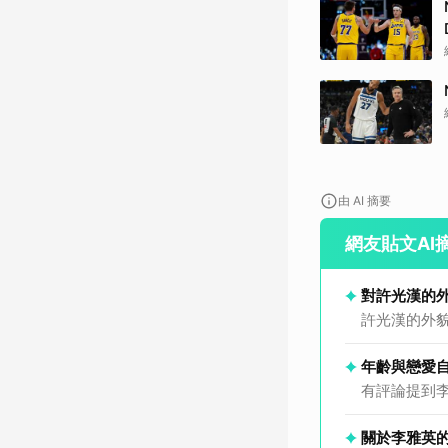
由 AI 摘要
網友貼文AI
對許光漢的
許光漢的外
年齡與戀愛
有評論提到
關於李雅英