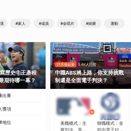
光漢
#家人
#成員
#金唱片
#娛樂
運動
人已投
21天後結束
5.4K人已投
勝寫歷史！王彥程
中職ABS將上路，你支持挑戰
最期待哪一幕？
制還是全面電子判決？
康出賽
人獎項
牌地位
美職模式：主
韓職模式：全
審判決，爭議
程由電子好球