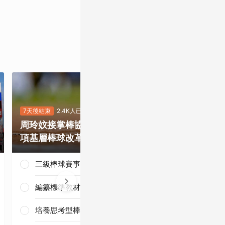
7天後結束
2.4K人已投
6天後結束
5.6K
周玲妏接掌棒協，你最期待哪一
重磅補強塞揚
項基層棒球改革？
是否有望奪下
三級棒球賽事正常化
編纂標準教材與導入運科防護
培養思考型棒球人才
三連霸毫無懸
念！