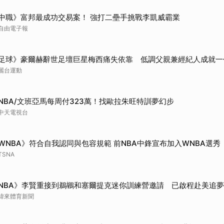
中職》富邦最成功交易案！ 強打二壘手挑戰李凱威霸業
自由電子報
足球》豪爾赫辭世足壇巨星梅西痛失依靠 低調父親兼經紀人成就一
麗台運動
NBA/文班亞馬每周付323萬！找歐拉朱旺特訓夢幻步
中天電視台
WNBA》符合自我認同與包容規範 前NBA中鋒宣布加入WNBA選秀
TSNA
NBA》李賢重接到鵜鶘和塞爾提克迷你訓練營邀請 已啟程赴美追夢
緯來體育新聞