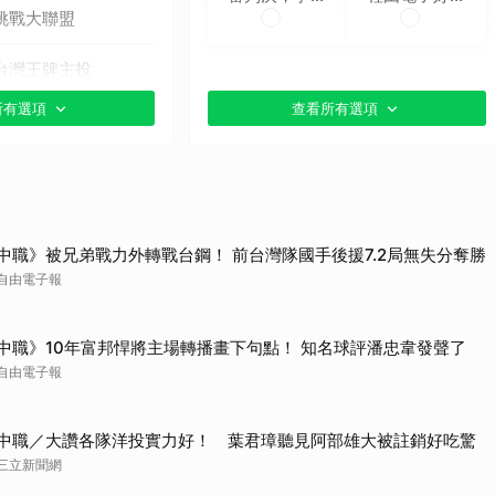
挑戰大聯盟
時再挑戰
帶判定
取消
台灣王牌主投
所有選項
查看所有選項
貼文分享）
中職》被兄弟戰力外轉戰台鋼！ 前台灣隊國手後援7.2局無失分奪勝
自由電子報
中職》10年富邦悍將主場轉播畫下句點！ 知名球評潘忠韋發聲了
自由電子報
中職／大讚各隊洋投實力好！ 葉君璋聽見阿部雄大被註銷好吃驚
三立新聞網