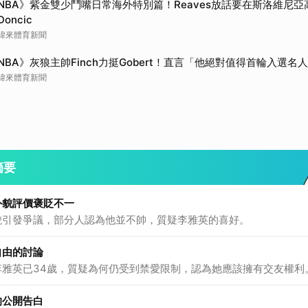
NBA》紫金雙少鬥嘴日常海外特別篇！Reaves放話要在斯洛維尼
Doncic
緯來體育新聞
NBA》灰狼主帥Finch力挺Gobert！直言「他絕對值得首輪入選名
緯來體育新聞
摘要
外貌評價褒貶不一
貌引發爭議，部分人認為他並不帥，質疑李雅英的喜好。
自由的討論
李雅英已34歲，質疑為何仍受到禁愛限制，認為她應該擁有交友權利
的公開告白