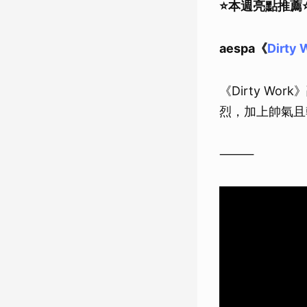
⭐️本週亮點推薦⭐
aespa《
Dirty 
《Dirty Wo
烈，加上帥氣且乾
⸻