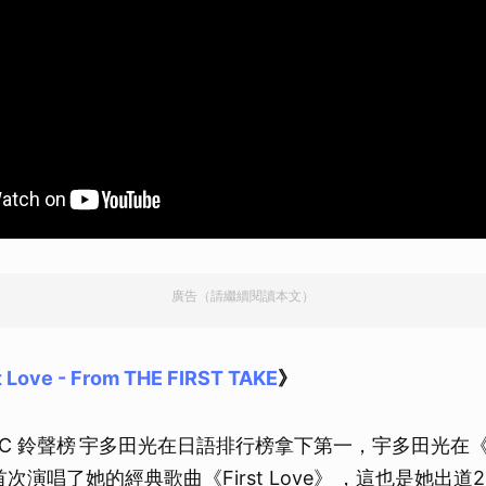
廣告（請繼續閱讀本文）
t Love - From THE FIRST TAKE
》
USIC 鈴聲榜 宇多田光在日語排行榜拿下第一，宇多田光在《TH
首次演唱了她的經典歌曲《First Love》 ，這也是她出道