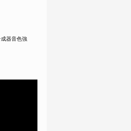
、合成器音色強
。