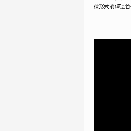
種形式演繹這首
⸻