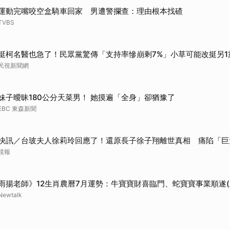
取消
運動完嘴咬空盒騎車回家 男遭警攔查：理由根本找碴
TVBS
挺柯名醫也急了！民眾黨驚傳「支持率慘崩剩7%」小草可能改挺另1
民視新聞網
妹子曖昧180公分天菜男！ 她摸遍「全身」卻猶豫了
EBC 東森新聞
快訊／台玻夫人徐莉玲回應了！還原長子徐子翔離世真相 痛陷「巨
鏡報
雨揚老師》12生肖農曆7月運勢：牛寶寶財喜臨門、蛇寶寶事業順遂(
Newtalk