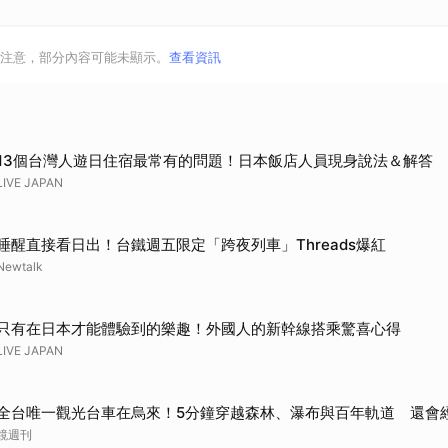
注意，部分內容可能未顯示。
查看資訊
13個台灣人遊日住宿最常有的問題！日本飯店人員現身說法＆解答
LIVE JAPAN
睡醒直接看日出！台鐵週五限定「跨夜列車」Threads爆紅
Newtalk
只有在日本才能體驗到的樂趣！外國人的新幹線搭乘驚喜心得
LIVE JAPAN
全台唯一觀光台車在烏來！5分鐘穿越森林、瀑布與百年軌道 還會
鏡週刊