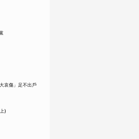
黨
大哀傷」足不出戶
上)