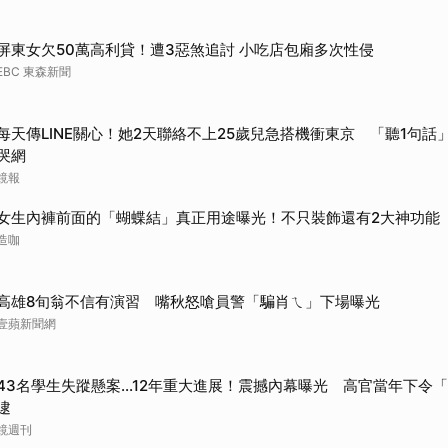
屏東女欠50萬高利貸！遭3惡煞追討 小吃店包廂多次性侵
EBC 東森新聞
每天傳LINE關心！她2天聯絡不上25歲兒急搭機衝東京 「聽1句話」
哭網
鏡報
女生內褲前面的「蝴蝶結」真正用途曝光！不只裝飾還有2大神功能
造咖
高雄8旬翁不信有演習 嘴秋怒嗆員警「騙肖ㄟ」下場曝光
壹蘋新聞網
43名學生失蹤懸案...12年重大進展！震撼內幕曝光 高官當年下令
逮
鏡週刊