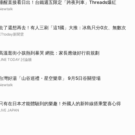
睡醒直接看日出！台鐵週五限定「跨夜列車」Threads爆紅
Newtalk
去了還想再去！有人三刷「這1國」大推：冰島只分0次、無數次
ETtoday新聞雲
高溫逛街小孩熱到暴哭 網批：家長應做好行前規劃
LINE TODAY 討論牆
台灣好湯「山谷巡禮・星空樂章」 9月5日谷關登場
Newtalk
只有在日本才能體驗到的樂趣！外國人的新幹線搭乘驚喜心得
LIVE JAPAN