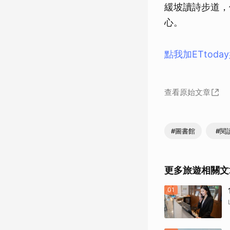
緩坡讀詩步道，
心。
點我加ETtod
查看原始文章
#圖書館
#閱
更多旅遊相關文
01