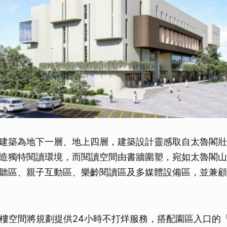
建築為地下一層、地上四層，建築設計靈感取自太魯閣壯
造獨特閱讀環境，而閱讀空間由書牆圍塑，宛如太魯閣山
聽區、親子互動區、樂齡閱讀區及多媒體設備區，並兼顧
3樓空間將規劃提供24小時不打烊服務，搭配園區入口的