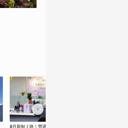
8月新制上路！勞退5大改革、學貸利率調
8月新制上路！