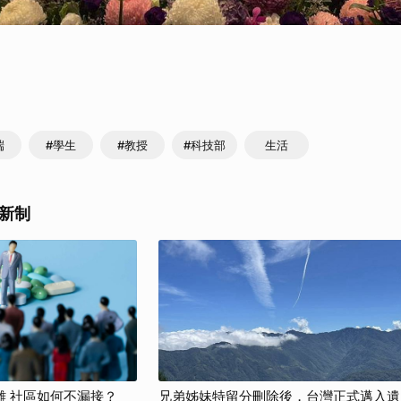
端
#學生
#教授
#科技部
生活
新制
難 社區如何不漏接？
兄弟姊妹特留分刪除後，台灣正式邁入遺