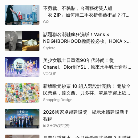
不剪裁、不黏貼，台灣藝術雙人組
「衣.ZiP」如何用二手衣折疊藝術品？打破
大眾對舊衣回收的想像
GQ
話題聯名潮鞋瘋狂洗版！Vans ×
NEIGHBORHOOD極簡控必收、HOKA ×
BEAMS根本穿上腳的藝術品
Styletc
美少女戰士日重溫90年代時尚！從
Chanel、Dior到YSL，原來水手戰士造型都
來自伸展台
VOGUE
新版歐元鈔票 10 組入選設計亮點！ 開放全
民票選，達文西、貝多芬、翠鳥等躍上紙鈔
一次看
Shopping Design
2026國家卓越建設獎 揭示永續建設新里
程碑
id SHOW好宅秀
長輩注重風水，女兒熱愛義式極簡？用隱藏