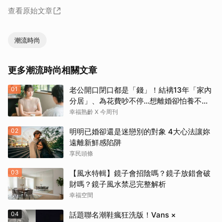
查看原始文章
潮流時尚
取消
更多潮流時尚相關文章
01
老公開口閉口都是「錢」！結褵13年「家內
分居」、為花費吵不停…想離婚卻怕養不活
自己：還要忍3年？
幸福熟齡 X 今周刊
02
明明已婚卻還是迷戀別的對象 4大心法讓妳
遠離新鮮感陷阱
享民頭條
03
【風水特輯】鏡子會招陰嗎？鏡子放錯會破
財嗎？鏡子風水禁忌完整解析
幸福空間
04
話題聯名潮鞋瘋狂洗版！Vans ×