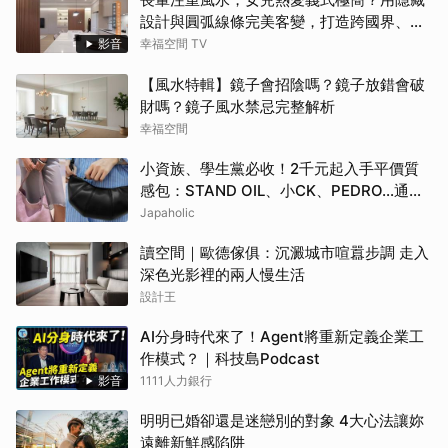
設計與圓弧線條完美客變，打造跨國界、跨
世代都點頭的客變療癒休閒宅！
影音
幸福空間 TV
【風水特輯】鏡子會招陰嗎？鏡子放錯會破
財嗎？鏡子風水禁忌完整解析
幸福空間
小資族、學生黨必收！2千元起入手平價質
感包：STAND OIL、小CK、PEDRO…通勤
約會都超加分
Japaholic
讀空間｜歐德傢俱：沉澱城市喧囂步調 走入
深色光影裡的兩人慢生活
設計王
AI分身時代來了！Agent將重新定義企業工
作模式？｜科技島Podcast
影音
1111人力銀行
明明已婚卻還是迷戀別的對象 4大心法讓妳
遠離新鮮感陷阱