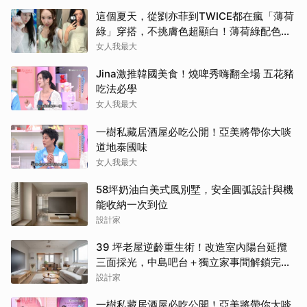
這個夏天，從劉亦菲到TWICE都在瘋「薄荷
綠」穿搭，不挑膚色超顯白！薄荷綠配色公
開
女人我最大
Jina激推韓國美食！燒啤秀嗨翻全場 五花豬
吃法必學
女人我最大
一樹私藏居酒屋必吃公開！亞美將帶你大啖
道地泰國味
女人我最大
58坪奶油白美式風別墅，安全圓弧設計與機
能收納一次到位
設計家
39 坪老屋逆齡重生術！改造室內陽台延攬
三面採光，中島吧台＋獨立家事間解鎖完美
家務路徑
設計家
一樹私藏居酒屋必吃公開！亞美將帶你大啖