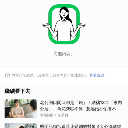
尚無內容。
內容已至結尾。請注意，部分內容可能未顯示。
查看資訊
繼續看下去
老公開口閉口都是「錢」！結褵13年「家內
分居」、為花費吵不停…想離婚卻怕養不活
自己：還要忍3年？
幸福熟齡 X 今周刊
明明已婚卻還是迷戀別的對象 4大心法讓妳