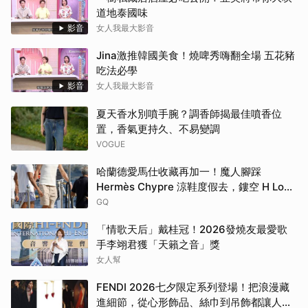
道地泰國味
影音
女人我最大影音
Jina激推韓國美食！燒啤秀嗨翻全場 五花豬
吃法必學
影音
女人我最大影音
夏天香水別噴手腕？調香師揭最佳噴香位
置，香氣更持久、不易變調
VOGUE
哈蘭德愛馬仕收藏再加一！魔人腳踩
Hermès Chypre 涼鞋度假去，鏤空 H Logo
大展慵懶高級感！
GQ
「情歌天后」戴桂冠！2026發燒友最愛歌
手李翊君獲「天籟之音」獎
女人幫
FENDI 2026七夕限定系列登場！把浪漫藏
進細節，從心形飾品、絲巾到吊飾都讓人一