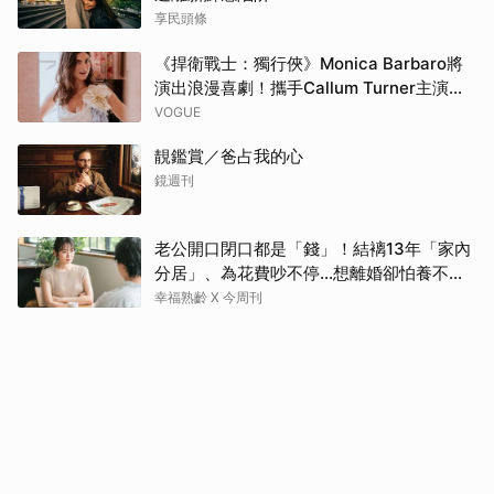
享民頭條
《捍衛戰士：獨行俠》Monica Barbaro將
演出浪漫喜劇！攜手Callum Turner主演
《一夜限定》
VOGUE
靚鑑賞／爸占我的心
鏡週刊
老公開口閉口都是「錢」！結褵13年「家內
分居」、為花費吵不停…想離婚卻怕養不活
自己：還要忍3年？
幸福熟齡 X 今周刊