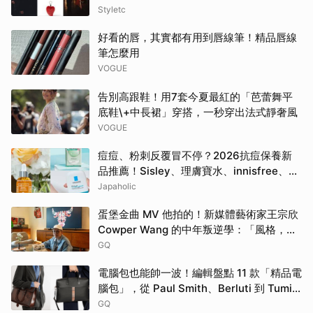
眼心動
Styletc
好看的唇，其實都有用到唇線筆！精品唇線
筆怎麼用
VOGUE
告別高跟鞋！用7套今夏最紅的「芭蕾舞平
底鞋\+中長裙」穿搭，一秒穿出法式靜奢風
VOGUE
痘痘、粉刺反覆冒不停？2026抗痘保養新
品推薦！Sisley、理膚寶水、innisfree、
Bifesta 4大爆款一次看
Japaholic
蛋堡金曲 MV 他拍的！新媒體藝術家王宗欣
Cowper Wang 的中年叛逆學：「風格，是
選擇要留下什麼。」
GQ
電腦包也能帥一波！編輯盤點 11 款「精品電
腦包」，從 Paul Smith、Berluti 到 Tumi
包款通通有！
GQ