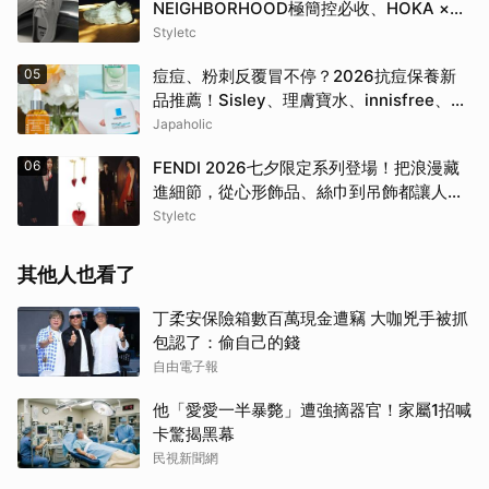
NEIGHBORHOOD極簡控必收、HOKA ×
BEAMS根本穿上腳的藝術品
Styletc
05
痘痘、粉刺反覆冒不停？2026抗痘保養新
品推薦！Sisley、理膚寶水、innisfree、
Bifesta 4大爆款一次看
Japaholic
06
FENDI 2026七夕限定系列登場！把浪漫藏
進細節，從心形飾品、絲巾到吊飾都讓人一
眼心動
Styletc
其他人也看了
丁柔安保險箱數百萬現金遭竊 大咖兇手被抓
包認了：偷自己的錢
自由電子報
他「愛愛一半暴斃」遭強摘器官！家屬1招喊
卡驚揭黑幕
民視新聞網