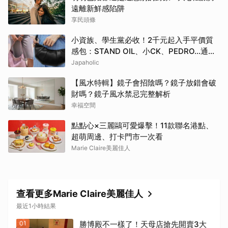
遠離新鮮感陷阱
享民頭條
小資族、學生黨必收！2千元起入手平價質
感包：STAND OIL、小CK、PEDRO…通勤
約會都超加分
Japaholic
【風水特輯】鏡子會招陰嗎？鏡子放錯會破
財嗎？鏡子風水禁忌完整解析
幸福空間
點點心×三麗鷗可愛爆擊！11款聯名港點、
超萌周邊、打卡門市一次看
Marie Claire美麗佳人
查看更多Marie Claire美麗佳人
最近1小時結果
01
勝博殿不一樣了！天母店搶先開賣3大