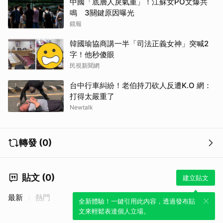
中國「底層人戾氣重」！江蘇女PO文爆共
鳴 3關鍵原因曝光
鏡報
韓國瑜協商講一半「司法正義女神」突喊2
字！他秒傻眼
民視新聞網
台中行車糾紛！老伯持刀砍人反遭K.O 網：
打得太嚴重了
Newtalk
轉發 (0)
貼文 (0)
建立貼文
最新
熱門
全新體驗！一鍵引用此內容，透過發布貼
文來輕鬆表達個人立場。