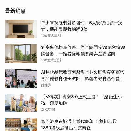
最新消息
壁掛電視沒裝對超後悔！5大安裝細節一次
看，機能美觀收納翻3倍
100室內設計
氣密窗價格為何差一倍？鋁門窗vs氣密窗vs
隔音窗，一篇看懂報價關鍵與選購陷阱
100室內設計
AI時代品德教育怎麼教？林火旺教授領軍培
育品德教育種子教師 影響力教育基金會攜
手新生代基金會
姊妹淘
【M傳媒】青安3.0正式上路！「結婚生小
孩」額度加碼
幸福空間
當巴洛克古城遇上當代奢華 ！萊切宮殿
1880緹沃麗酒店插旗南義