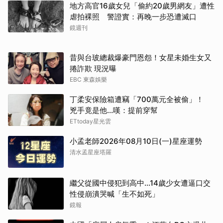
地方高官16歲女兒「偷約20歲男網友」遭性
虐拍裸照 警證實：再晚一步恐遭滅口
鏡週刊
昔與台玻總裁爆豪門恩怨！女星未婚生女又
捲詐欺 現況曝
EBC 東森娛樂
丁柔安保險箱遭竊「700萬元全被偷」！
兇手竟是他...嘆：提前穿幫
ETtoday星光雲
小孟老師2026年08月10日(一)星座運勢
清水孟星座塔羅
繼父從國中侵犯到高中…14歲少女遭逼口交
性侵崩潰哭喊「生不如死」
鏡報