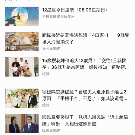
12星座今日運勢〈08.09星期日〉
科技紫微網每日星座
颱風接近硬闖海邊觀浪「4口家-1」 9歲兒
捲入海裡消失了
壹蘋新聞網
15歲櫻花妹倒追大12歲男！「交往1月就懷
孕」36歲升格當阿嬤 婚後得知「這秘密」
傻眼了
鏡報
婆媳隔空撕破臉？台玻夫人還原長子離世2
原因 「手機千金」不忍了：如其說還需要
離開嗎？
鏡報
國民黨要傻眼了！見柯志恩民調「追上賴瑞
隆」嗨翻 真相出爐臉超腫
民視新聞網