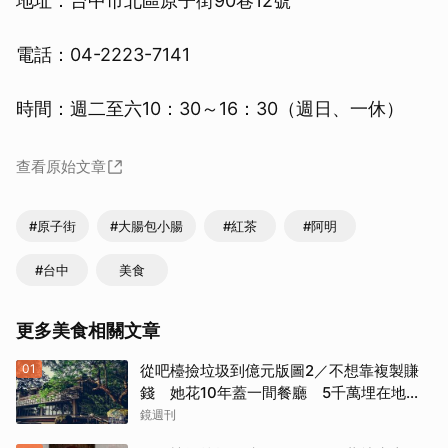
地址：台中市北區原子街90巷12號
電話：04-2223-7141
時間：週二至六10：30～16：30（週日、一休）
查看原始文章
#原子街
#大腸包小腸
#紅茶
#阿明
#台中
美食
更多美食相關文章
01
從吧檯撿垃圾到億元版圖2／不想靠複製賺
錢 她花10年蓋一間餐廳 5千萬埋在地下
瀕臨破產
鏡週刊