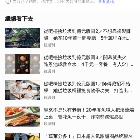
內容已至結尾。請注意，部分內容可能未顯示。
查看資訊
繼續看下去
從吧檯撿垃圾到億元版圖2／不想靠複製賺
錢 她花10年蓋一間餐廳 5千萬埋在地下
瀕臨破產
鏡週刊
從吧檯撿垃圾到億元版圖3／開幕就失火
造景池成救命水 4千元一客餐 有人5年吃
了50次
鏡週刊
從吧檯撿垃圾到億元版圖1／師傅藏招不給
學 她從垃圾桶裡撿食物學功夫 打造出最
難訂的餐廳
鏡週刊
烏來不是只有老街！20年養魚職人把溪流端
上桌 苦花魚一夜干、炸南勢溪蝦必點
鏡週刊
「葛萊分多！」日本超人氣甜甜圈品牌聯名