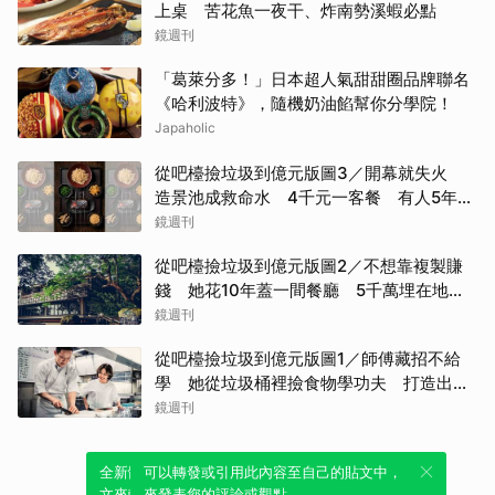
上桌 苦花魚一夜干、炸南勢溪蝦必點
鏡週刊
「葛萊分多！」日本超人氣甜甜圈品牌聯名
《哈利波特》，隨機奶油餡幫你分學院！
Japaholic
從吧檯撿垃圾到億元版圖3／開幕就失火
造景池成救命水 4千元一客餐 有人5年吃
了50次
鏡週刊
從吧檯撿垃圾到億元版圖2／不想靠複製賺
錢 她花10年蓋一間餐廳 5千萬埋在地下
瀕臨破產
鏡週刊
從吧檯撿垃圾到億元版圖1／師傅藏招不給
學 她從垃圾桶裡撿食物學功夫 打造出最
難訂的餐廳
鏡週刊
全新體驗！一鍵引用此內容，透過發布貼
可以轉發或引用此內容至自己的貼文中，
文來輕鬆表達個人立場。
來發表您的評論或觀點。