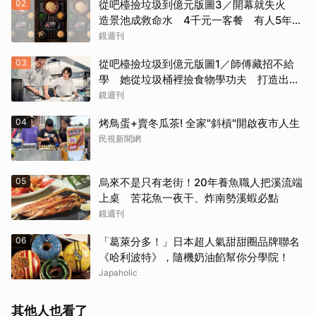
02
從吧檯撿垃圾到億元版圖3／開幕就失火
造景池成救命水 4千元一客餐 有人5年吃
了50次
鏡週刊
03
從吧檯撿垃圾到億元版圖1／師傅藏招不給
學 她從垃圾桶裡撿食物學功夫 打造出最
難訂的餐廳
鏡週刊
04
烤鳥蛋+賣冬瓜茶! 全家"斜槓"開啟夜市人生
民視新聞網
05
烏來不是只有老街！20年養魚職人把溪流端
上桌 苦花魚一夜干、炸南勢溪蝦必點
鏡週刊
06
「葛萊分多！」日本超人氣甜甜圈品牌聯名
《哈利波特》，隨機奶油餡幫你分學院！
Japaholic
其他人也看了