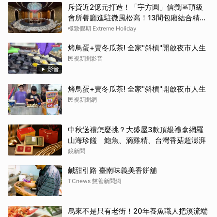
斥資近2億元打造！「宇方圓」信義區頂級
會所餐廳進駐微風松高！13間包廂結合精緻
粵菜與社交娛樂
極致假期 Extreme Holiday
烤鳥蛋+賣冬瓜茶! 全家"斜槓"開啟夜市人生
民視新聞影音
影音
烤鳥蛋+賣冬瓜茶! 全家"斜槓"開啟夜市人生
民視新聞網
中秋送禮怎麼挑？大盛屋3款頂級禮盒網羅
山海珍饈 鮑魚、滴雞精、台灣香菇超澎湃
鏡新聞
鹹甜引路 臺南味義美香餅舖
TCnews 慈善新聞網
烏來不是只有老街！20年養魚職人把溪流端