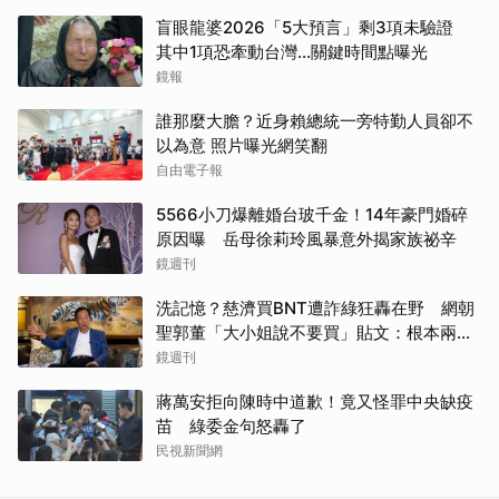
盲眼龍婆2026「5大預言」剩3項未驗證
其中1項恐牽動台灣...關鍵時間點曝光
鏡報
誰那麼大膽？近身賴總統一旁特勤人員卻不
以為意 照片曝光網笑翻
自由電子報
5566小刀爆離婚台玻千金！14年豪門婚碎
原因曝 岳母徐莉玲風暴意外揭家族祕辛
鏡週刊
洗記憶？慈濟買BNT遭詐綠狂轟在野 網朝
取消
聖郭董「大小姐說不要買」貼文：根本兩碼
事
鏡週刊
蔣萬安拒向陳時中道歉！竟又怪罪中央缺疫
苗 綠委金句怒轟了
民視新聞網