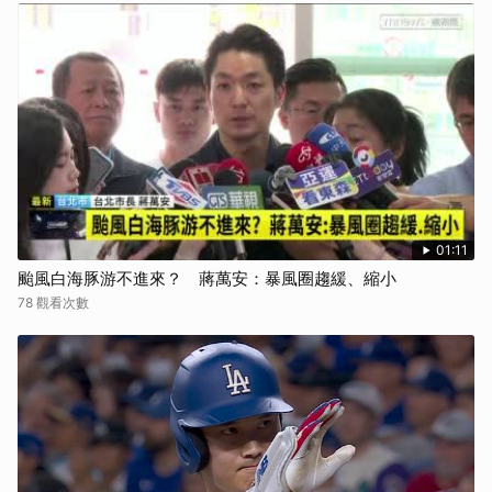
01:11
颱風白海豚游不進來？ 蔣萬安：暴風圈趨緩、縮小
78 觀看次數