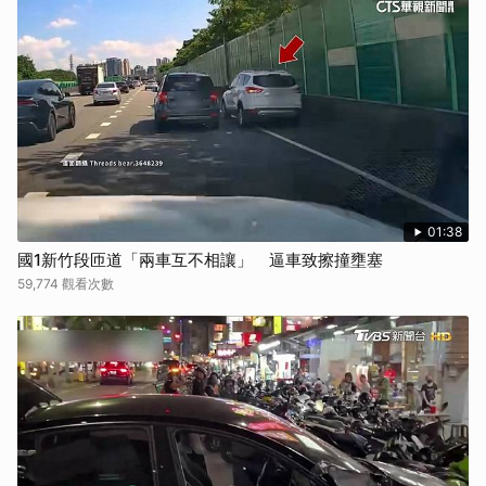
01:38
國1新竹段匝道「兩車互不相讓」 逼車致擦撞壅塞
59,774 觀看次數