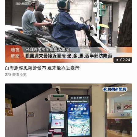
02:24
白海豚颱風海警發布 週末最靠近臺灣
278 觀看次數