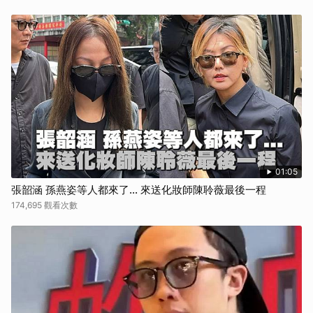
取消
01:05
張韶涵 孫燕姿等人都來了... 來送化妝師陳聆薇最後一程
174,695 觀看次數