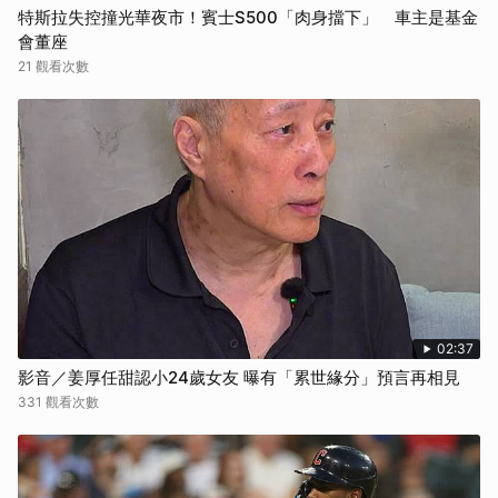
特斯拉失控撞光華夜市！賓士S500「肉身擋下」 車主是基金
會董座
21 觀看次數
02:37
影音／姜厚任甜認小24歲女友 曝有「累世緣分」預言再相見
331 觀看次數