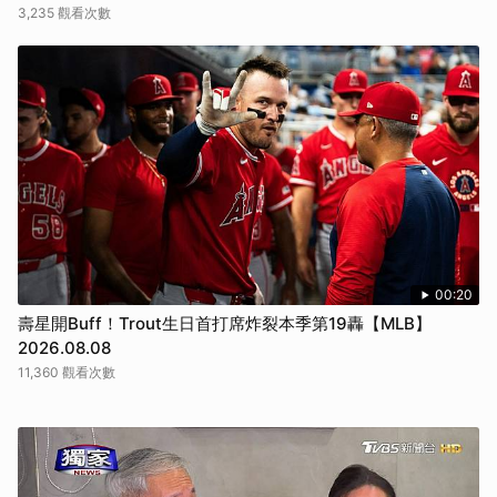
3,235 觀看次數
00:20
壽星開Buff！Trout生日首打席炸裂本季第19轟【MLB】
2026.08.08
11,360 觀看次數