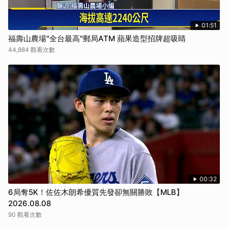
01:51
福壽山農場"全台最高"郵局ATM 蘋果造型招牌超吸睛
44,884 觀看次數
00:32
6局奪5K！佐佐木朗希優質先發卻無關勝敗【MLB】
2026.08.08
90 觀看次數