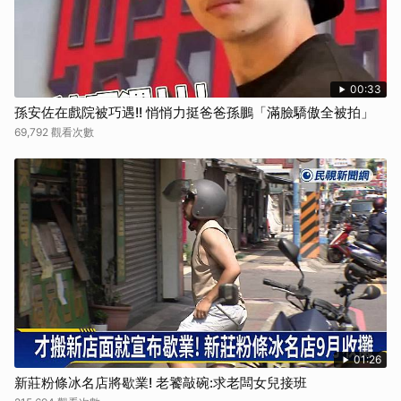
00:33
孫安佐在戲院被巧遇!! 悄悄力挺爸爸孫鵬「滿臉驕傲全被拍」
69,792 觀看次數
01:26
新莊粉條冰名店將歇業! 老饕敲碗:求老闆女兒接班