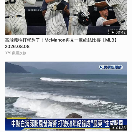
00:42
高飛犧牲打就夠了！McMahon再見一擊終結比賽【MLB】
2026.08.08
379 觀看次數
01:38