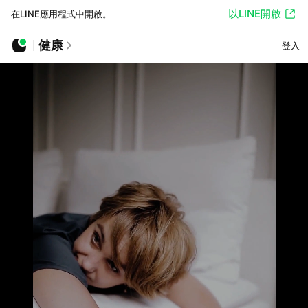
以LINE開啟
在LINE應用程式中開啟。
健康
登入