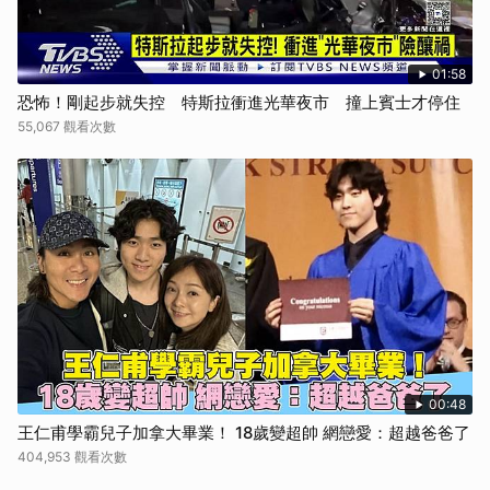
01:58
恐怖！剛起步就失控 特斯拉衝進光華夜市 撞上賓士才停住
55,067 觀看次數
00:48
王仁甫學霸兒子加拿大畢業！ 18歲變超帥 網戀愛：超越爸爸了
404,953 觀看次數