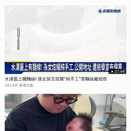
01:44
水溝蓋上曬麵線! 孫女留言炫耀"純手工"害麵線廠熄燈
342,491 觀看次數