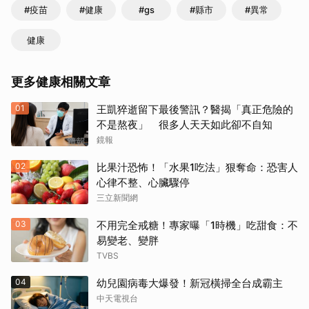
#疫苗
#健康
#gs
#縣市
#異常
健康
更多健康相關文章
01
王凱猝逝留下最後警訊？醫揭「真正危險的
不是熬夜」 很多人天天如此卻不自知
鏡報
02
比果汁恐怖！「水果1吃法」狠奪命：恐害人
心律不整、心臟驟停
三立新聞網
03
不用完全戒糖！專家曝「1時機」吃甜食：不
易變老、變胖
TVBS
04
幼兒園病毒大爆發！新冠橫掃全台成霸主
中天電視台