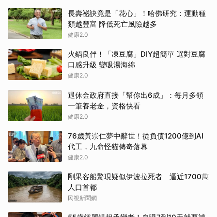
長壽祕訣竟是「花心」！哈佛研究：運動種
類越豐富 降低死亡風險越多
健康2.0
火鍋良伴！「凍豆腐」DIY超簡單 選對豆腐
口感升級 變吸湯海綿
健康2.0
退休金政府直接「幫你出6成」：每月多領
一筆養老金，資格快看
健康2.0
76歲黃崇仁夢中辭世！從負債1200億到AI
代工，九命怪貓傳奇落幕
健康2.0
剛果客船驚現疑似伊波拉死者 逼近1700萬
人口首都
民視新聞網