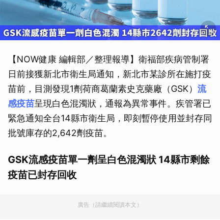
【NOW健康 編輯部／整理報導】衛福部疾病管制署
日前接獲新北市衛生局通知，新北市某診所在施打疫
苗前，目測發現1劑荷商葛蘭素史克藥廠（GSK）
流
感疫苗
呈現白色混濁狀，通報為異常事件。疾管署已
緊急通知全台14縣市衛生局，即刻暫停使用並封存同
批號庫存的2,642劑疫苗。
GSK流感疫苗單一劑呈白色混濁狀 14縣市剩餘
疫苗已封存回收
廣告（請繼續閱讀本文）