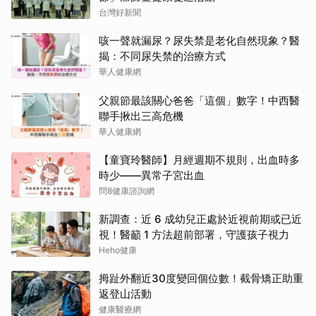
台灣好新聞
咳一聲就漏尿？尿失禁是老化自然現象？醫
揭：不同尿失禁的治療方式
華人健康網
父親節最該關心爸爸「這個」數字！中西醫
聯手揪出三高危機
華人健康網
【童寶玲醫師】月經週期不規則，出血時多
時少——異常子宮出血
問8健康諮詢網
新調查：近 6 成幼兒正處於近視前期或已近
視！醫籲 1 方法超前部署，守護孩子視力
Heho健康
拇趾外翻近30度變回個位數！截骨矯正助重
返登山活動
健康醫療網