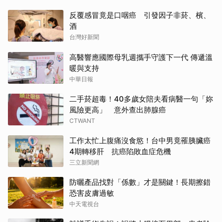
反覆感冒竟是口咽癌 引發因子非菸、檳、
酒
台灣好新聞
高醫響應國際母乳週攜手守護下一代 傳遞溫
暖與支持
中華日報
二手菸超毒！40多歲女陪夫看病醫一句「妳
風險更高」 意外查出肺腺癌
CTWANT
工作太忙上腹痛沒食慾！台中男竟罹胰臟癌
4期轉移肝 抗癌陷敗血症危機
三立新聞網
防曬產品找對「係數」才是關鍵！長期擦錯
恐害皮膚過敏
中天電視台