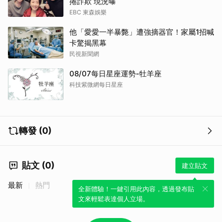
捲詐欺 現況曝
EBC 東森娛樂
他「愛愛一半暴斃」遭強摘器官！家屬1招喊
卡驚揭黑幕
民視新聞網
08/07每日星座運勢-牡羊座
科技紫微網每日星座
轉發 (0)
貼文 (0)
建立貼文
最新
熱門
全新體驗！一鍵引用此內容，透過發布貼
文來輕鬆表達個人立場。