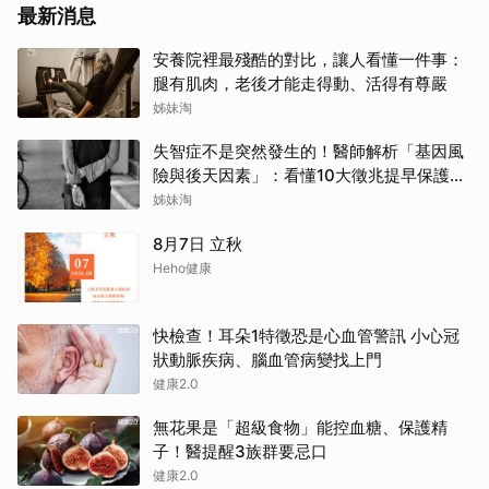
最新消息
安養院裡最殘酷的對比，讓人看懂一件事：
腿有肌肉，老後才能走得動、活得有尊嚴
姊妹淘
失智症不是突然發生的！醫師解析「基因風
險與後天因素」：看懂10大徵兆提早保護大
腦
姊妹淘
8月7日 立秋
Heho健康
快檢查！耳朵1特徵恐是心血管警訊 小心冠
狀動脈疾病、腦血管病變找上門
健康2.0
無花果是「超級食物」能控血糖、保護精
子！醫提醒3族群要忌口
健康2.0