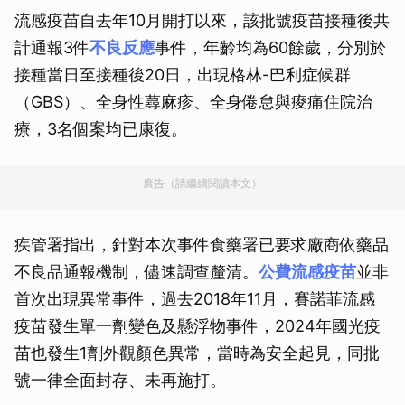
流感疫苗自去年10月開打以來，該批號疫苗接種後共
計通報3件
不良反應
事件，年齡均為60餘歲，分別於
接種當日至接種後20日，出現格林-巴利症候群
（GBS）、全身性蕁麻疹、全身倦怠與痠痛住院治
療，3名個案均已康復。
廣告（請繼續閱讀本文）
疾管署指出，針對本次事件食藥署已要求廠商依藥品
不良品通報機制，儘速調查釐清。
公費流感疫苗
並非
首次出現異常事件，過去2018年11月，賽諾菲流感
疫苗發生單一劑變色及懸浮物事件，2024年國光疫
苗也發生1劑外觀顏色異常，當時為安全起見，同批
號一律全面封存、未再施打。