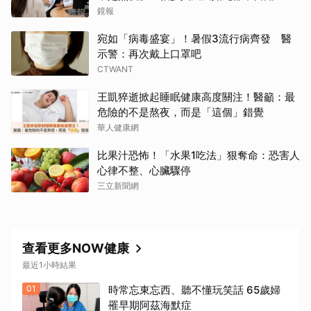
鏡報
宛如「病毒盛宴」！暑假3流行病齊發 醫
示警：再次戴上口罩吧
取消
CTWANT
王凱猝逝掀起睡眠健康高度關注！醫籲：最
危險的不是熬夜，而是「這個」錯覺
華人健康網
比果汁恐怖！「水果1吃法」狠奪命：恐害人
心律不整、心臟驟停
三立新聞網
查看更多NOW健康
最近1小時結果
01
時常忘東忘西、聽不懂玩笑話 65歲婦
罹早期阿茲海默症