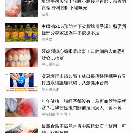
離譜手術失誤！誤將小腸接至胃部，患者險
喪命 外科醫師下場曝光
造咖
中聯油20%預防性下架標準引爭議》藍委質
疑部分專家認為科學依據不足
信傳媒
牙齒爛掉心臟跟著出事！口腔細菌入血恐引
發心肌梗塞
中天電視台
凝聚護理永續共識！林口長庚醫院攜手各界
打造永續護理職場，共創健康台灣
華人健康網
年年健檢一張紅字都沒有，為何血管說塞就
塞？心臟醫從鬼門關前拉回病人：會不會心
梗要看對數字
幸福熟齡 X 今周刊
長輩食慾不振竟是胃中藏植糞石？醫用「可
樂」化解危機