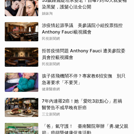
55歲鍾麗緹坦承變老！自曝7到10天就要補
染黑髮，護髮心法全公開
姊妹淘
涉疫情起源爭議 美參議院小組投票指控
Anthony Fauci藐視國會
民視新聞網
拒答疫情問題 Anthony Fauci 遭美參院委
員會控藐視國會
民視新聞網
孩子搭飛機鬧不停？專家教6招安撫 別只
急著要求「不要哭」
健康醫療網
7年內連罹2癌！她「愛吃3款點心」惹禍
醫警告不戒早晚有肝癌
三立新聞網
「爸」氣守護！ 臺南醫院舉辦「勇.健父親
節」癌篩暨健康促進活動