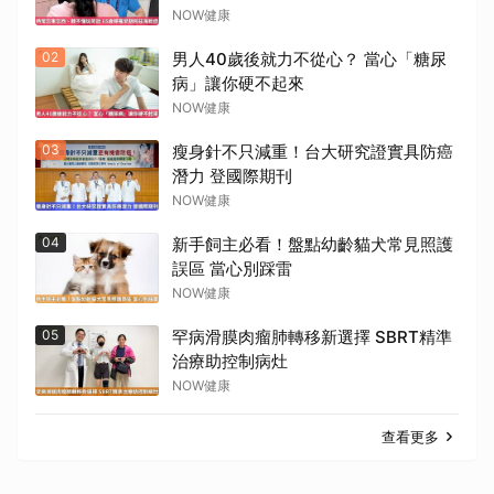
NOW健康
02
男人40歲後就力不從心？ 當心「糖尿
病」讓你硬不起來
NOW健康
03
瘦身針不只減重！台大研究證實具防癌
潛力 登國際期刊
NOW健康
04
新手飼主必看！盤點幼齡貓犬常見照護
誤區 當心別踩雷
NOW健康
05
罕病滑膜肉瘤肺轉移新選擇 SBRT精準
治療助控制病灶
NOW健康
查看更多