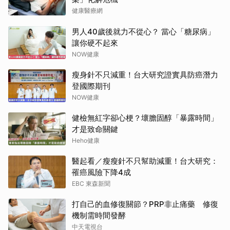
健康醫療網
男人40歲後就力不從心？ 當心「糖尿病」
讓你硬不起來
NOW健康
瘦身針不只減重！台大研究證實具防癌潛力
登國際期刊
NOW健康
健檢無紅字卻心梗？壞膽固醇「暴露時間」
才是致命關鍵
Heho健康
醫起看／瘦瘦針不只幫助減重！台大研究：
罹癌風險下降4成
EBC 東森新聞
打自己的血修復關節？PRP非止痛藥 修復
機制需時間發酵
中天電視台