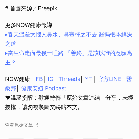
# 首圖來源／Freepik
更多NOW健康報導
▸春天溫差大惱人鼻水、鼻塞揮之不去 醫揭根本解決
之道
▸當生命走向最後一哩路 「善終」是該以誰的意願為
主？
NOW健康：
FB
│
IG
│
Threads
│
YT
│
官方LINE
│
醫
級邦
│
健康安妞 Podcast
❤溫馨提醒：歡迎轉傳「原始文章連結」分享，未經
授權，請勿複製圖文轉貼本文。
查看原始文章