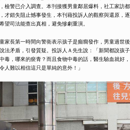
，檢警已介入調查。本刊接獲男童鄰居爆料，社工家訪都
，才錯失阻止憾事發生，本刊藉投訴人的觀察與還原，逐
希望司法能查出真相，避免慘劇重演。
童家長第一時間向警衛表示孩子是癲癇發作，男童過世後
說法矛盾，引發質疑。投訴人Ａ先生說：「新聞都說孩子
中毒，哪來的瘀青？而且食物中毒的話，醫生驗血就好，
令人難以相信這只是單純的意外！」