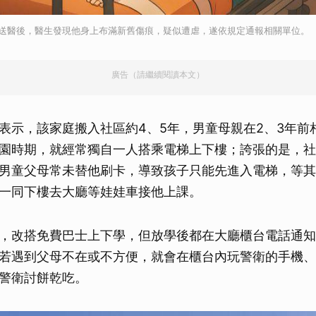
取消
厥送醫後，醫生發現他身上布滿新舊傷痕，疑似遭虐，遂依規定通報相關單位。
廣告（請繼續閱讀本文）
表示，該家庭搬入社區約4、5年，男童母親在2、3年前
園時期，就經常獨自一人搭乘電梯上下樓；誇張的是，社
男童父母常未替他刷卡，導致孩子只能先進入電梯，等其
一同下樓去大廳等娃娃車接他上課。
，改搭免費巴士上下學，但放學後都在大廳櫃台電話通知
若遇到父母不在或不方便，就會在櫃台內玩警衛的手機、
警衛討餅乾吃。