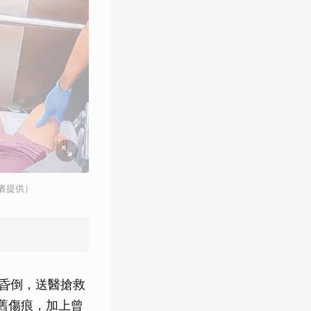
者提供）
克昏倒，送醫搶救
舊傷痕，加上曾