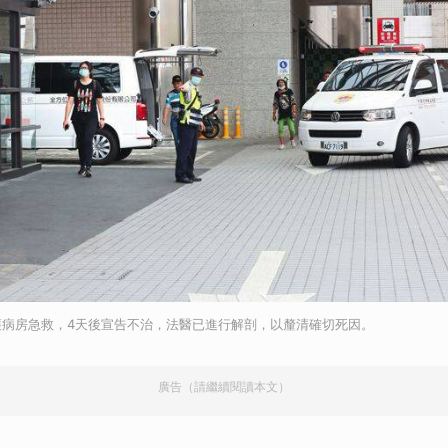
護病房急救，4天後宣告不治，法醫已進行解剖，以釐清確切死因。
廣告（請繼續閱讀本文）