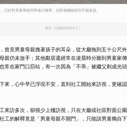
後，已針對男童學校同學進行輔導，但對相關細節則不願多談。
廣告（請繼續閱讀本文）
，曾見男童母親拽著孩子的耳朵，從大廳拖到五十公尺外
母親仍未放手；其他鄰居還經常在凌晨時分聽到男童家傳
也常在家門口罰站，有一次因為「不乖」被繼父剃成光頭
下來，心中早已浮現不安，直到社工開始來訪視，更確認
工來訪多次，卻很少上樓訪視，只在大廳或社區對面公園
社工的解釋竟是「男童母親不開門」，只能請男童獨自下