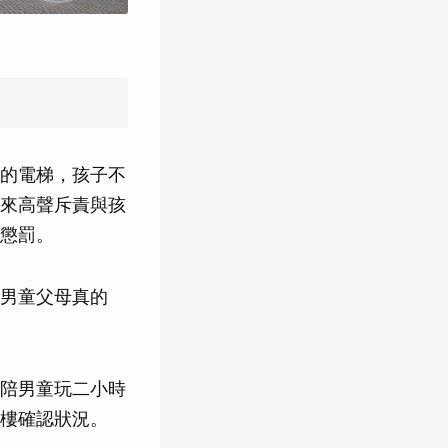
的電梯，孩子不
來高聲斥責與孩
懲罰。
男童父母真的
陪男童玩二小時
樓確認狀況。