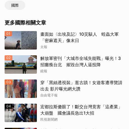
國際
更多國際相關文章
01
畫面如〈出埃及記〉10災駭人 蝗蟲大軍
「密麻遮天」像末日
太報
02
解放軍密刊「大城市全域失能戰」曝光！3
招癱瘓台北 摧毀台灣人逼投降
鏡報
03
穿「黑絲透視裝」逛古蹟！女遊客遭導覽請
出去 影片曝光網大讚
自由電子報
04
宏都拉斯傻眼了！斷交台灣竟害「這產業」
大崩盤 國會議長急出1大招
民視新聞網