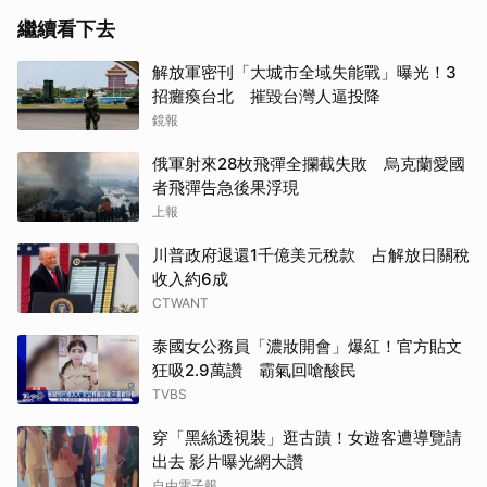
繼續看下去
解放軍密刊「大城市全域失能戰」曝光！3
招癱瘓台北 摧毀台灣人逼投降
鏡報
俄軍射來28枚飛彈全攔截失敗 烏克蘭愛國
者飛彈告急後果浮現
上報
川普政府退還1千億美元稅款 占解放日關稅
收入約6成
CTWANT
泰國女公務員「濃妝開會」爆紅！官方貼文
狂吸2.9萬讚 霸氣回嗆酸民
TVBS
穿「黑絲透視裝」逛古蹟！女遊客遭導覽請
出去 影片曝光網大讚
自由電子報