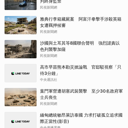
判終身監禁
民視新聞網
雅典行李箱藏屍案 阿富汗拳擊手涉殺英籍
女遭羈押候審
民視新聞網
沙國與土耳其等8國聯合聲明 強烈譴責以
色列襲擊加薩
民視新聞網
高市早苗熊本勘災掀論戰 官邸駁視察「只
待3分鐘」
中央通訊社
葉門軍營遭胡塞武裝襲擊 至少30名政府軍
士兵喪生
民視新聞網
緬甸總統敏昂萊訪泰國 力求打破孤立追求國
際正當性(影音)
中央廣播電臺