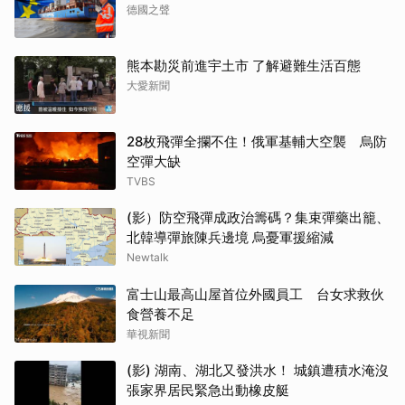
德國之聲
熊本勘災前進宇土市 了解避難生活百態
大愛新聞
28枚飛彈全攔不住！俄軍基輔大空襲 烏防
空彈大缺
TVBS
(影）防空飛彈成政治籌碼？集束彈藥出籠、
北韓導彈旅陳兵邊境 烏憂軍援縮減
Newtalk
富士山最高山屋首位外國員工 台女求救伙
食營養不足
華視新聞
(影) 湖南、湖北又發洪水！ 城鎮遭積水淹沒
張家界居民緊急出動橡皮艇