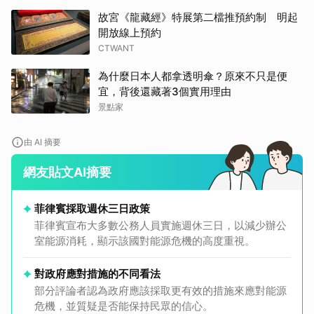
故宮《龍藏經》特展第二檔推預約制 明起
開放線上預約
CTWANT
為什麼日本人都拿透明傘？原來不只是便
宜，背後還藏著3個實用理由
景點家
由 AI 摘要
網友貼文AI摘要
菲律賓採取週休三日政策
菲律賓宣布大多數公務人員實施週休三日，以減少辦公
室能源消耗，顯示該國對能源危機的高度重視。
對政府應對措施的不同看法
部分評論者認為政府應該採取更有效的措施來應對能源
危機，並質疑是否能保持民眾的信心。