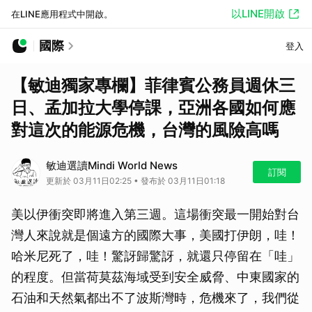
以LINE開啟
在LINE應用程式中開啟。
國際
登入
【敏迪獨家專欄】菲律賓公務員週休三
日、孟加拉大學停課，亞洲各國如何應
對這次的能源危機，台灣的風險高嗎
敏迪選讀Mindi World News
訂閱
更新於 03月11日02:25 • 發布於 03月11日01:18
美以伊衝突即將進入第三週。這場衝突最一開始對台
灣人來說就是個遠方的國際大事，美國打伊朗，哇！
哈米尼死了，哇！驚訝歸驚訝，就還只停留在「哇」
的程度。但當荷莫茲海域受到安全威脅、中東國家的
石油和天然氣都出不了波斯灣時，危機來了，我們從