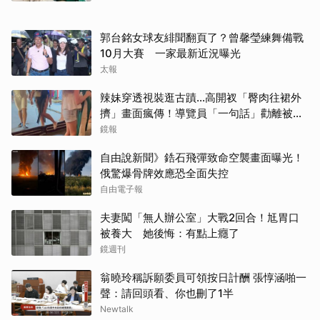
取消
郭台銘女球友緋聞翻頁了？曾馨瑩練舞備戰
10月大賽 一家最新近況曝光
太報
辣妹穿透視裝逛古蹟…高開衩「臀肉往裙外
擠」畫面瘋傳！導覽員「一句話」勸離被狂
讚
鏡報
自由說新聞》鋯石飛彈致命空襲畫面曝光！
俄驚爆骨牌效應恐全面失控
自由電子報
夫妻闖「無人辦公室」大戰2回合！尪胃口
被養大 她後悔：有點上癮了
鏡週刊
翁曉玲稱訴願委員可領按日計酬 張惇涵啪一
聲：請回頭看、你也刪了1半
Newtalk