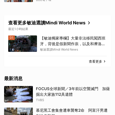
查看更多敏迪選讀Mindi World News
最近1小時結果
01
【敏迪獨家專欄】大量非法移民闖西班
牙，背後是假新聞作祟，以及和摩洛哥
的歷史恩怨
敏迪選讀Mindi World News
查看更多
最新消息
FOCUS全球新聞／3年前以空襲滅門 加薩
掘出大家族112具遺體
TVBS
慕尼黑工會集會遭車襲奪2命 阿富汗男遭