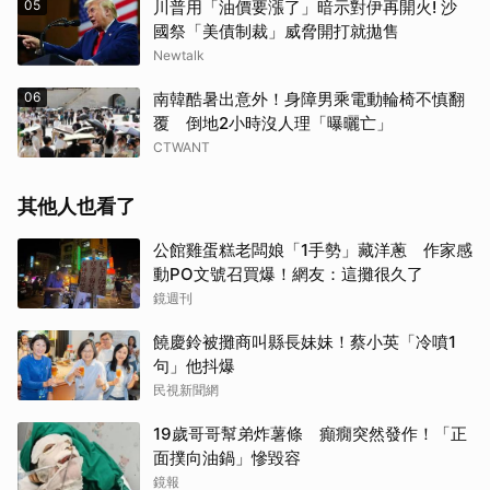
05
川普用「油價要漲了」暗示對伊再開火! 沙
國祭「美債制裁」威脅開打就拋售
Newtalk
06
南韓酷暑出意外！身障男乘電動輪椅不慎翻
覆 倒地2小時沒人理「曝曬亡」
CTWANT
其他人也看了
公館雞蛋糕老闆娘「1手勢」藏洋蔥 作家感
動PO文號召買爆！網友：這攤很久了
鏡週刊
饒慶鈴被攤商叫縣長妹妹！蔡小英「冷噴1
句」他抖爆
民視新聞網
19歲哥哥幫弟炸薯條 癲癇突然發作！「正
面撲向油鍋」慘毀容
鏡報