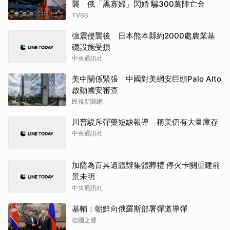
襲 俄「黑寡婦」閃婚 騙300萬陣亡金
TVBS
強震侵襲後 日本熊本縣約2000處農業基
礎設施受損
中央通訊社
美中關係緊張 中國對美網安巨頭Palo Alto
啟動國安審查
民視新聞網
川普駁斥彈藥短缺報導 稱美仍有大量庫存
中央通訊社
加薩為百具遺體辦集體葬禮 停火卡關重建前
景未明
中央通訊社
基輔：朝鮮向俄羅斯部署彈道導彈
德國之聲