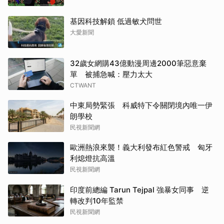
基因科技解鎖 低過敏犬問世
大愛新聞
32歲女網購43億動漫周邊2000筆惡意棄
單 被捕急喊：壓力太大
CTWANT
中東局勢緊張 科威特下令關閉境內唯一伊
朗學校
民視新聞網
歐洲熱浪來襲！義大利發布紅色警戒 匈牙
利熄燈抗高溫
民視新聞網
印度前總編 Tarun Tejpal 強暴女同事 逆
轉改判10年監禁
民視新聞網