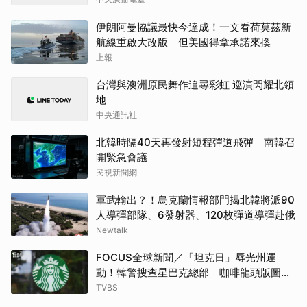
伊朗阿曼協議最快今達成！一文看荷莫茲新
航線重啟大改版 但美國得拿承諾來換
上報
台灣與澳洲原民舞作追尋彩虹 巡演閃耀北領
地
中央通訊社
北韓時隔40天再發射短程彈道飛彈 南韓召
開緊急會議
民視新聞網
軍武輸出？！烏克蘭情報部門揭北韓將派90
人導彈部隊、6發射器、120枚彈道導彈赴俄
Newtalk
FOCUS全球新聞／「坦克日」辱光州運
動！韓警搜查星巴克總部 咖啡龍頭版圖洗
牌
TVBS