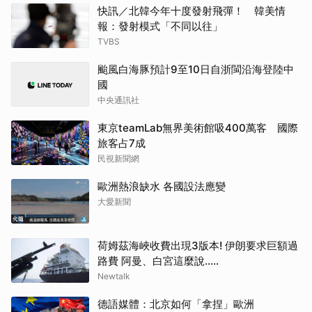
快訊／北韓今年十度發射飛彈！ 韓美情
報：發射模式「不同以往」
TVBS
颱風白海豚預計9至10日自浙閩沿海登陸中
國
中央通訊社
東京teamLab無界美術館吸400萬客 國際
旅客占7成
民視新聞網
歐洲熱浪缺水 各國設法應變
大愛新聞
荷姆茲海峽收費出現3版本! 伊朗要求巨額過
路費 阿曼、白宮這麼說.....
Newtalk
德語媒體：北京如何「拿捏」歐洲