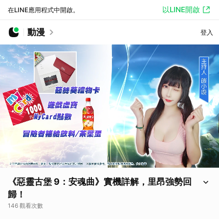
以LINE開啟
在LINE應用程式中開啟。
動漫
登入
《惡靈古堡 9：安魂曲》實機詳解，里昂強勢回
歸！
146 觀看次數