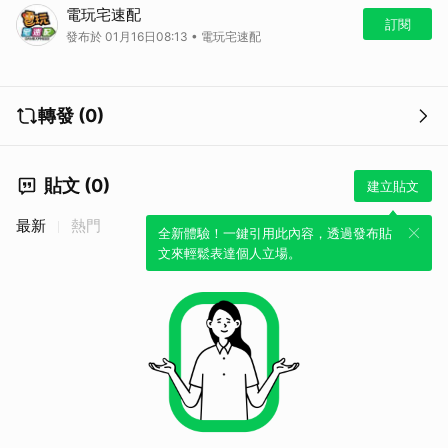
今天早上卡普空舉行的「Resident Evil Showcase」為即將上市的《惡
電玩宅速配
靈古堡 9：安魂曲》帶來更多資訊。首先當然是里昂的正式回歸能為遊戲
訂閱
發布於 01月16日08:13 • 電玩宅速配
帶來哪些創新，這次採用雙主角系統，因此官方將操控里昂的章節定調成
以戰鬥為主軸，聲稱體技部分比四代更上一層樓，而且連招架電鋸都保留
下來。
以葛蕾斯為主角時，則是在密閉空間中以少量彈藥生存下去為目標，遊戲
轉發 (0)
體驗會更類似於2代與7代的氛圍，同時葛蕾斯手上還有看起來超大一
把，與遊戲同名的手槍「安魂曲」看起來彈藥雖少，但威力十足。
在影片中還介紹了其他遊戲機制，像是玩家能夠自由選擇第一人稱或第三
人稱視角，還有新增了需要採集喪屍血液才能夠進行物品合成的製作系
貼文 (0)
建立貼文
統，葛蕾斯的章節在存檔時是否需要傳統的墨水色帶也會依照玩家選擇的
難度有所不同。
最新
熱門
全新體驗！一鍵引用此內容，透過發布貼
目前看來是個恐怖與動作兼具的作品，但很可惜並沒有試玩版與其他系列
文來輕鬆表達個人立場。
作品的消息，不過距離2月27日發售還有一段時間，就讓我們再等等試玩
版究竟會不會出現囉!
（C）CAPCOM