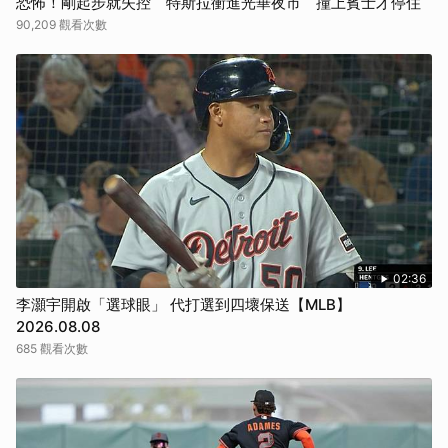
恐怖！剛起步就失控 特斯拉衝進光華夜市 撞上賓士才停住
90,209 觀看次數
02:36
李灝宇開啟「選球眼」 代打選到四壞保送【MLB】
2026.08.08
685 觀看次數