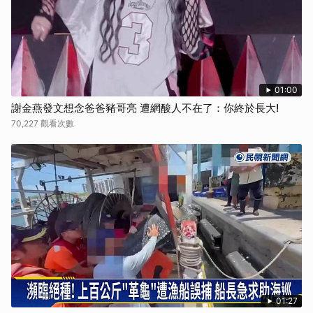
取消
01:00
謝金燕發文想念爸爸豬哥亮 遭網酸人不在了：你終於長大!
70,227 觀看次數
01:27