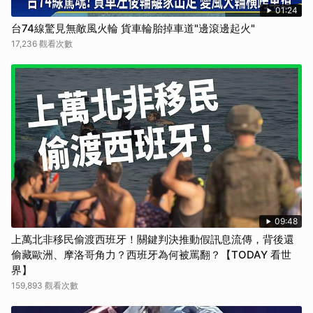
01:24
台74線驚見無敵風火輪 貨車輪胎掉車道"邊滾邊起火"
17,236 觀看次數
09:48
上萬北非移民偷渡西班牙！關鍵判決推動假訊息流傳，背後還
偷藏歐洲、摩洛哥角力？西班牙為何被罵翻？【TODAY 看世
界】
159,893 觀看次數