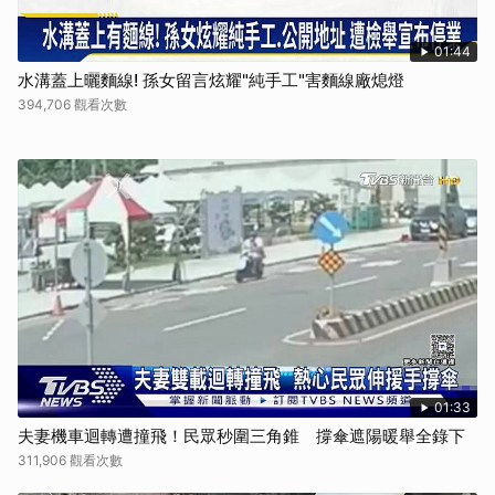
01:44
水溝蓋上曬麵線! 孫女留言炫耀"純手工"害麵線廠熄燈
394,706 觀看次數
01:33
夫妻機車迴轉遭撞飛！民眾秒圍三角錐 撐傘遮陽暖舉全錄下
311,906 觀看次數