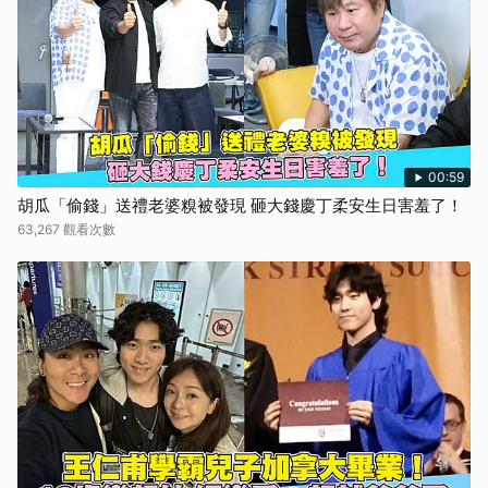
00:59
胡瓜「偷錢」送禮老婆糗被發現 砸大錢慶丁柔安生日害羞了！
63,267 觀看次數