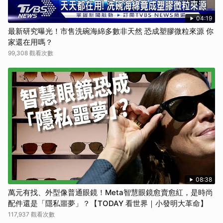
04:19
最新研究曝光！市售洗碗海綿多數非天然 恐成塑膠微粒來源 你
家還在用嗎？
99,308 觀看次數
08:38
萬元有找、外型像普通眼鏡！Meta智慧眼鏡愈賣愈紅，是時尚
配件還是「隱私噩夢」？【TODAY 看世界｜小發明大革命】
117,937 觀看次數