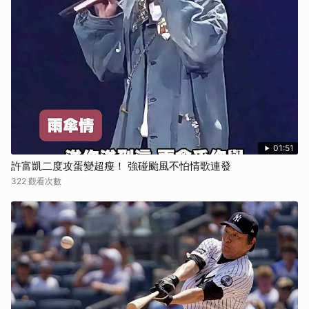
01:51
許富凱二度攻蛋變超瘦！ 強碰颱風不怕情歌連發
322 觀看次數