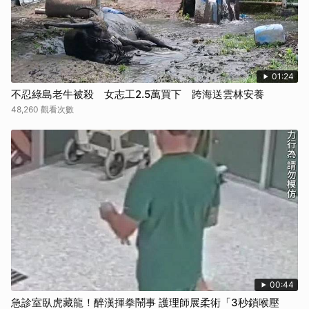
01:24
不忍綠島老牛被殺 女志工2.5萬買下 跨海送雲林安養
48,260 觀看次數
00:44
急診室臥虎藏龍！醉漢揮拳鬧事 護理師展柔術「3秒鎖喉壓