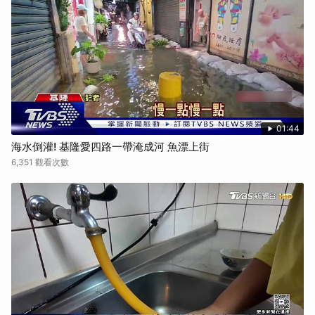
01:44
海水倒灌! 基隆愛四路一帶淹成河 魚漂上街
6,351 觀看次數