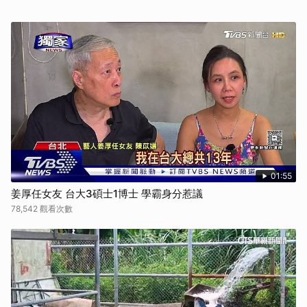
01:55
姜厚任女友 台大3碩士1博士 學霸身分惹議
78,542 觀看次數