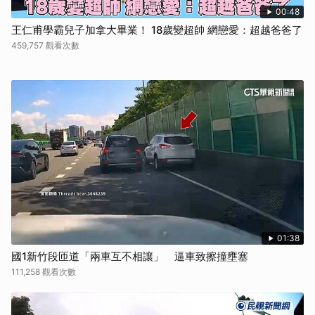
00:48
王仁甫學霸兒子加拿大畢業！ 18歲變超帥 網戀愛：超越爸爸了
459,757 觀看次數
01:38
國1新竹段匝道「兩車互不相讓」 逼車致擦撞壅塞
111,258 觀看次數