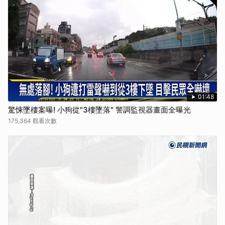
01:48
驚悚墜樓案曝! 小狗從"3樓墜落" 警調監視器畫面全曝光
175,364 觀看次數