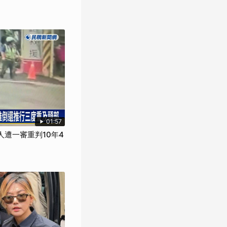
01:57
人遭一審重判10年4