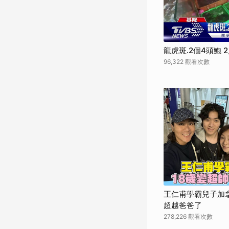
龍虎斑.2個4頭鮑 
96,322 觀看次數
王仁甫學霸兒子加拿
超越爸爸了
278,226 觀看次數