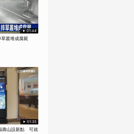
01:44
摔草叢堆成腐屍
01:35
M福壽山設新點 可就