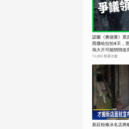
諾蘭《奧德賽》票
西撒哈拉拍4天，竟
塢大片可能悄悄改寫
界】
12,683 觀看次數
新莊粉條冰名店將歇