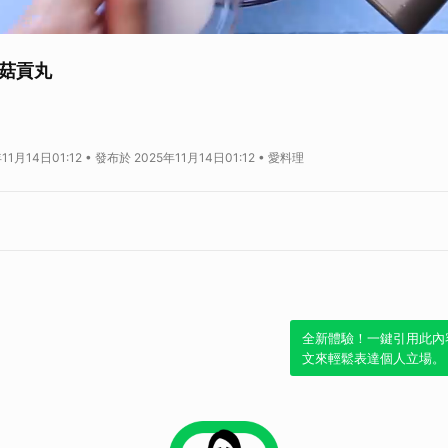
菇貢丸
打，口感彈牙有嚼勁，加入香菇，讓整體味道更多層次！
問，請到原始文章內頁詢問食譜作者喔！
1月14日01:12 • 發布於 2025年11月14日01:12 • 愛料理
牙有嚼勁！香菇貢丸
片及下廚小撇步，就在
愛料理 TV
！
全新體驗！一鍵引用此內
文來輕鬆表達個人立場。