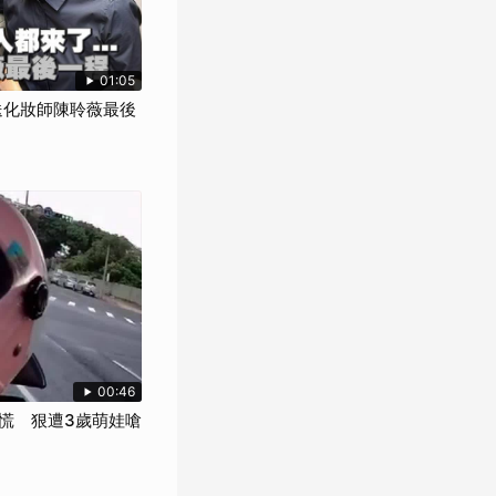
01:05
來送化妝師陳聆薇最後
00:46
慌 狠遭3歲萌娃嗆