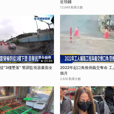
近領錢
13,648 觀看次數
01:48
狗從"3樓墜落" 警調監視器畫面全
2022年起口角推倒義交奪命 工
個月
2,626 觀看次數