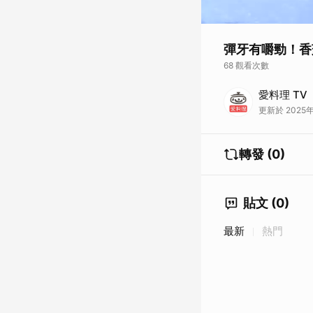
彈牙有嚼勁！香
68 觀看次數
新鮮豬肉經過反覆手
愛料理 TV
若對該食譜有任何疑
更新於 2025年1
完整食譜這邊看：
彈
更多特色料理教學影
轉發 (0)
貼文 (0)
最新
熱門