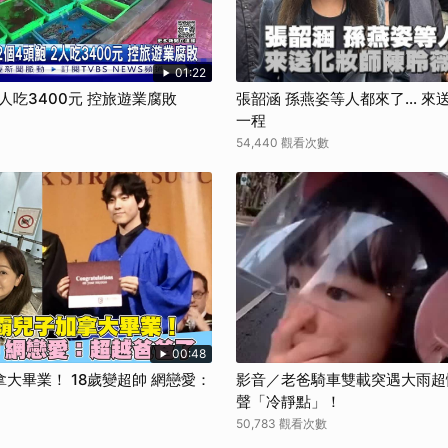
取消
01:22
2人吃3400元 控旅遊業腐敗
張韶涵 孫燕姿等人都來了... 
一程
54,440 觀看次數
00:48
大畢業！ 18歲變超帥 網戀愛：
影音／老爸騎車雙載突遇大雨超
聲「冷靜點」！
50,783 觀看次數