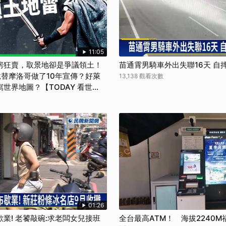
11:05
房狂賣，取景地卻是爭議領土！
苗通霄男騎車外出失聯16天 自
替摩洛哥做了10年宣傳？好萊
13,138 觀看次數
世界地圖？【TODAY 看世
01:26
業! 老饕敲碗:求老闆女兒接班
全台最高ATM！ 海拔2240