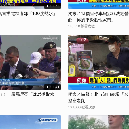
01:52
書搭電梯遭鄰「100度熱水」
獨家／1.1顆星停車場涉非法經
葩「你的車緊貼他家門」
116,218 觀看次數
01:41
公分！ 羅馬尼亞「炸岩礁取水」
獨家／嚇鼠！北市龍山商場「米
整窩老鼠
189,668 觀看次數