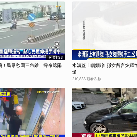
01:33
飛！民眾秒圍三角錐 撐傘遮陽
水溝蓋上曬麵線! 孫女留言炫耀
燈
219,888 觀看次數