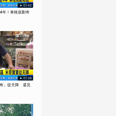
01:42
營4年！車格規劃奇
01:38
奇」從天降 還見