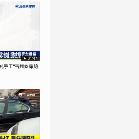
01:44
"純手工"害麵線廠熄