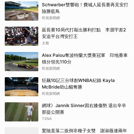
Schwarber雙響砲！費城人延長賽再見安打
險勝藍鳥
民視新聞網
延長賽10局代打敲出勝利打點 李灝宇差2
安追平台灣安打王
太報
Alex Palou奪波特蘭大獎賽冠軍 印地賽車
積分領先110分
民視新聞網
狂飆10記三分球創WNBA紀錄 Kayla
McBride助山貓奪勝
民視新聞網
網球》Jannik Sinner因右膝傷勢 退出辛辛
那提公開賽
TSNA
驚險直落二扳倒非種子女雙 謝淑薇連兩年