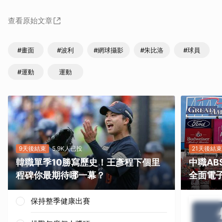
查看原始文章
#畫面
#波利
#網球攝影
#朱比洛
#球員
#運動
運動
9天後結束
5.9K人已投
21天後結束
韓職單季10勝寫歷史！王彥程下個里
中職A
程碑你最期待哪一幕？
全面電
保持整季健康出賽