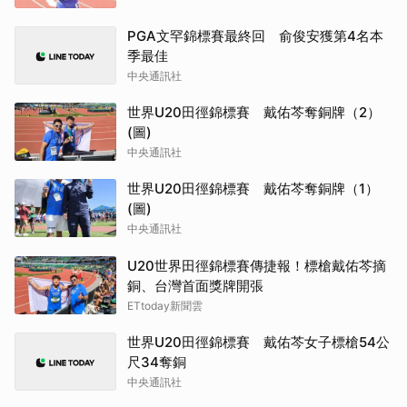
PGA文罕錦標賽最終回 俞俊安獲第4名本
季最佳
中央通訊社
世界U20田徑錦標賽 戴佑芩奪銅牌（2）
(圖)
中央通訊社
世界U20田徑錦標賽 戴佑芩奪銅牌（1）
(圖)
中央通訊社
U20世界田徑錦標賽傳捷報！標槍戴佑芩摘
銅、台灣首面獎牌開張
ETtoday新聞雲
世界U20田徑錦標賽 戴佑芩女子標槍54公
尺34奪銅
中央通訊社