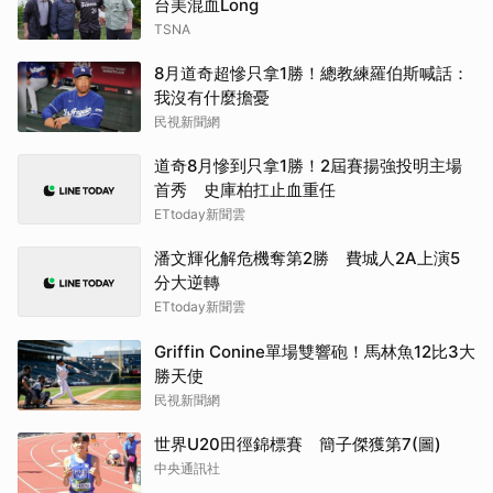
台美混血Long
TSNA
8月道奇超慘只拿1勝！總教練羅伯斯喊話：
我沒有什麼擔憂
民視新聞網
道奇8月慘到只拿1勝！2屆賽揚強投明主場
首秀 史庫柏扛止血重任
ETtoday新聞雲
潘文輝化解危機奪第2勝 費城人2A上演5
分大逆轉
ETtoday新聞雲
Griffin Conine單場雙響砲！馬林魚12比3大
勝天使
民視新聞網
世界U20田徑錦標賽 簡子傑獲第7(圖)
中央通訊社