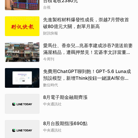
台積電收2380元
台視
先進製程材料爆發性成長，崇越7月營收首
破80億元大關，創單月新高
財訊快報
愛馬仕、香奈兒...兆基李建成涉吞7億送前妻
滿屋精品，遭羈押禁見！宏碁李文詳當董座
才2天閃辭：發現內部缺失
今周刊
免費用ChatGPT聊到飽！GPT-5.6 Luna成
預設模型，新增Think按鈕一鍵讓AI幫你
「深思熟慮」
數位時代
8月電子期金融期齊漲
中央通訊社
8月台股期指漲690點
中央通訊社