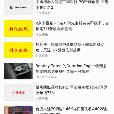
中國機器人龍頭宇樹科技IPO申購啟動 中籤
率萬分之2
中央通訊社
2奈米量產＋3奈米與先進封裝供不應求，台
積電7月營收再創新高
財訊快報
焦點股：馬國非中產能到位＋轉單題材助
攻，眾達-KY醞釀底部反彈
財訊快報
Bentley Torcal的Curation Engine圍繞你
想要的感受量身打造每一段旅程
CarStuff人車事
聚焦國際品牌核心訂單策略奏效 竣邦7月營
收年增77％
工商時報
台股大漲702點！45K得而復失收44928點