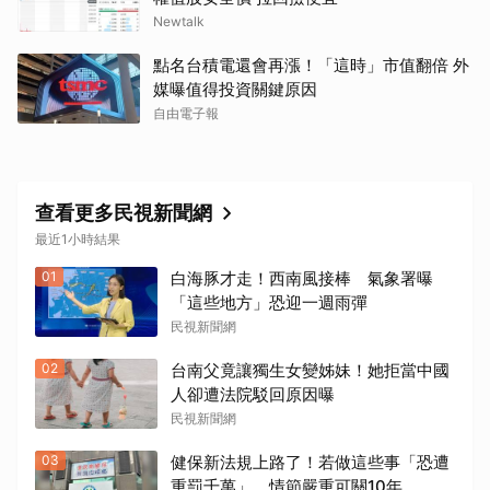
Newtalk
點名台積電還會再漲！「這時」市值翻倍 外
媒曝值得投資關鍵原因
自由電子報
查看更多民視新聞網
最近1小時結果
取消
01
白海豚才走！西南風接棒 氣象署曝
「這些地方」恐迎一週雨彈
民視新聞網
02
台南父竟讓獨生女變姊妹！她拒當中國
人卻遭法院駁回原因曝
民視新聞網
03
健保新法規上路了！若做這些事「恐遭
重罰千萬」 情節嚴重可關10年