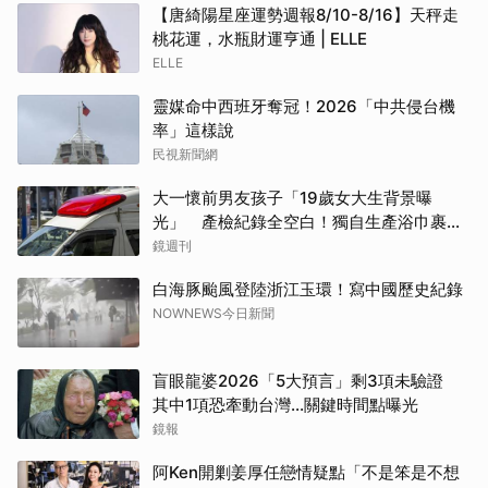
【唐綺陽星座運勢週報8/10-8/16】天秤走
桃花運，水瓶財運亨通 | ELLE
ELLE
靈媒命中西班牙奪冠！2026「中共侵台機
率」這樣說
民視新聞網
大一懷前男友孩子「19歲女大生背景曝
光」 產檢紀錄全空白！獨自生產浴巾裹嬰
屍藏家5天
鏡週刊
白海豚颱風登陸浙江玉環！寫中國歷史紀錄
NOWNEWS今日新聞
盲眼龍婆2026「5大預言」剩3項未驗證
其中1項恐牽動台灣...關鍵時間點曝光
鏡報
阿Ken開剿姜厚任戀情疑點「不是笨是不想