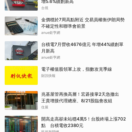
增5.6%續創新高
台視
金價穩於7周高點附近 交易員權衡伊朗局勢
不確定性和聯準會前景
anue鉅亨網
台積電7月營收4676億元 年增44%續創單
月新高
anue鉅亨網
電子權值股領軍上攻，指數攻克季線
財訊快報
兆基屋管再換高層！宏碁接掌2天急撤出
王貴增接代理總座、8/21股臨會改組
住展
開高走高卻未站穩4萬5！台股終場上漲702
點 台積電收2380元
民視新聞網