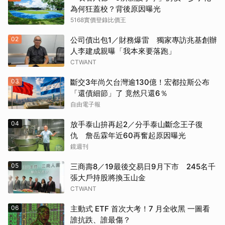
為何狂蓋校？背後原因曝光
5168實價登錄比價王
02
公司債出包1／財務爆雷 獨家專訪兆基創辦
人李建成親曝「我本來要落跑」
CTWANT
03
斷交3年尚欠台灣逾130億！宏都拉斯公布
「還債細節」了 竟然只還6％
自由電子報
04
放手泰山拚再起2／分手泰山斷念王子復
仇 詹岳霖年近60再奮起原因曝光
鏡週刊
05
三商壽8／19最後交易日9月下市 245名千
張大戶持股將換玉山金
CTWANT
06
主動式 ETF 首次大考！7 月全收黑 一圖看
誰抗跌、誰最傷？