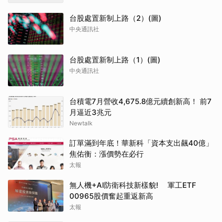
台股處置新制上路（2）(圖)
中央通訊社
台股處置新制上路（1）(圖)
中央通訊社
台積電7月營收4,675.8億元續創新高！ 前7
月逼近3兆元
Newtalk
訂單滿到年底！華新科「資本支出飆40億」
焦佑衡：漲價勢在必行
太報
無人機+AI防衛科技新樣貌! 軍工ETF
00965股價奮起重返新高
太報