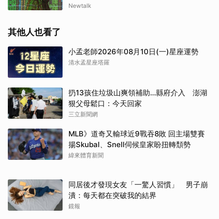
Newtalk
其他人也看了
小孟老師2026年08月10日(一)星座運勢
清水孟星座塔羅
扔13孩住垃圾山爽領補助…縣府介入 澎湖
狠父母鬆口：今天回家
三立新聞網
MLB》道奇又輸球近9戰吞8敗 回主場雙賽
揚Skubal、Snell伺候皇家盼扭轉頹勢
緯來體育新聞
同居後才發現女友「一驚人習慣」 男子崩
潰：每天都在突破我的結界
鏡報