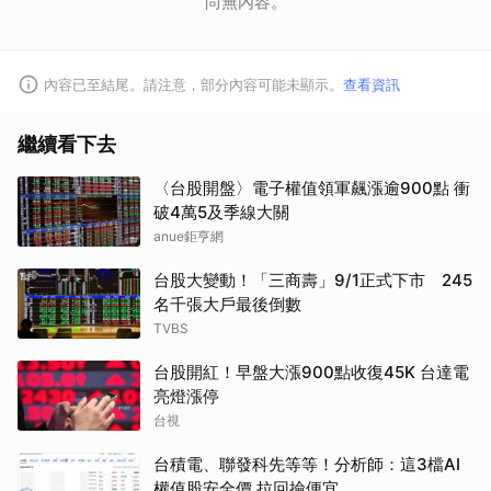
尚無內容。
內容已至結尾。請注意，部分內容可能未顯示。
查看資訊
繼續看下去
〈台股開盤〉電子權值領軍飆漲逾900點 衝
破4萬5及季線大關
anue鉅亨網
台股大變動！「三商壽」9/1正式下市 245
名千張大戶最後倒數
TVBS
台股開紅！早盤大漲900點收復45K 台達電
亮燈漲停
台視
台積電、聯發科先等等！分析師：這3檔AI
權值股安全價 拉回撿便宜