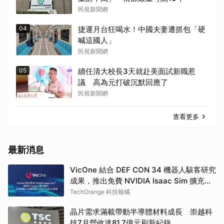
民視新聞網
04
捷運月台狂喝水！中國夫妻遭抓包「硬
喊這國人」
民視新聞網
05
續任清大校長3天就赴美面試新職惹
議 高為元打破沉默回應了
民視新聞網
查看更多
最新消息
VicOne 結合 DEF CON 34 機器人駭客研究
成果，推出免費 NVIDIA Isaac Sim 擴充套
件
TechOrange 科技報橘
晶片需求滿載帶動半導體材料成長 崇越科
技7月營收達81.7億元刷新紀錄