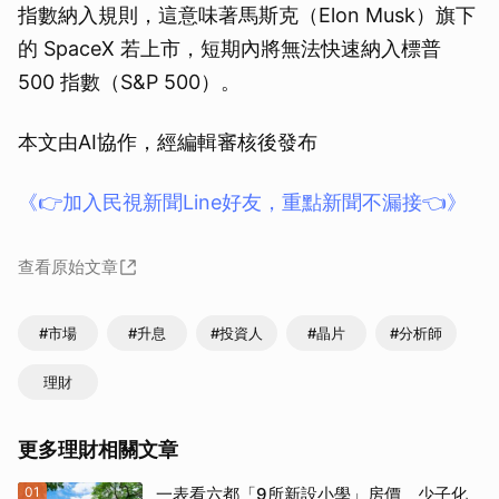
指數納入規則，這意味著馬斯克（Elon Musk）旗下
的 SpaceX 若上市，短期內將無法快速納入標普
500 指數（S&P 500）。
本文由AI協作，經編輯審核後發布
《👉加入民視新聞Line好友，重點新聞不漏接👈》
查看原始文章
#市場
#升息
#投資人
#晶片
#分析師
理財
更多理財相關文章
01
一表看六都「9所新設小學」房價 少子化