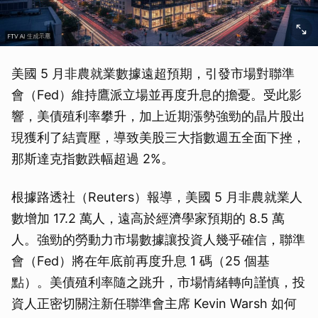
美國 5 月非農就業數據遠超預期，引發市場對聯準
會（Fed）維持鷹派立場並再度升息的擔憂。受此影
響，美債殖利率攀升，加上近期漲勢強勁的晶片股出
現獲利了結賣壓，導致美股三大指數週五全面下挫，
那斯達克指數跌幅超過 2%。
根據路透社（Reuters）報導，美國 5 月非農就業人
數增加 17.2 萬人，遠高於經濟學家預期的 8.5 萬
人。強勁的勞動力市場數據讓投資人幾乎確信，聯準
會（Fed）將在年底前再度升息 1 碼（25 個基
點）。美債殖利率隨之跳升，市場情緒轉向謹慎，投
資人正密切關注新任聯準會主席 Kevin Warsh 如何