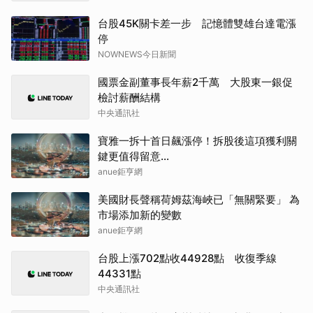
台股45K關卡差一步 記憶體雙雄台達電漲
停
NOWNEWS今日新聞
國票金副董事長年薪2千萬 大股東一銀促
檢討薪酬結構
中央通訊社
寶雅一拆十首日飆漲停！拆股後這項獲利關
鍵更值得留意…
anue鉅亨網
美國財長聲稱荷姆茲海峽已「無關緊要」 為
市場添加新的變數
anue鉅亨網
台股上漲702點收44928點 收復季線
44331點
中央通訊社