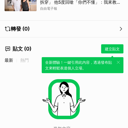
拆穿」 他5度回嗆「你們不懂」：我來教育
你們
自由電子報
轉發 (0)
貼文 (0)
建立貼文
最新
熱門
全新體驗！一鍵引用此內容，透過發布貼
文來輕鬆表達個人立場。