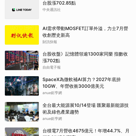
台股漲702.85點
中央通訊社
AI需求帶動MOSFET訂單外溢，力士7月營
收創歷史新高
財訊快報
台股收盤》記憶體領逾1300家同樂 指數收
漲702點
自由電子報
SpaceX為微軟補AI算力？2027年底拚
10GW、年營收衝3000億美元
anue鉅亨網
全台最大能源展10/14登場 匯聚最新能源技
術及綠色產業趨勢
anue鉅亨網
台積電7月營收4675億元！年增44.7%、月