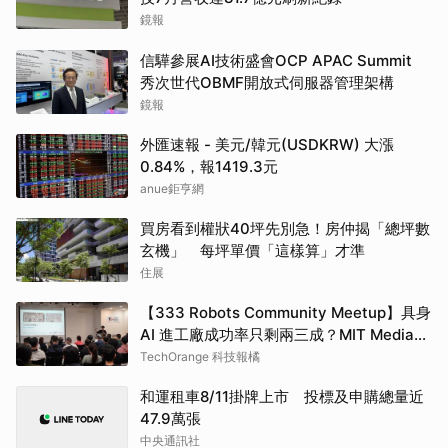
鏡報
信驊參展AI技術盛會OCP APAC Summit
秀次世代OBMF開放式伺服器管理架構
鏡報
外匯速報 - 美元/韓元(USDKRW) 大漲
0.84%，報1419.3元
anue鉅亨網
買房看到權狀40坪先別急！房仲揭「總坪數
玄機」 每坪單價「這樣算」才準
住展
【333 Robots Community Meetup】具身
AI 進工廠成功率只剩兩三成？MIT Media
Lab 博士候選人、Nexuni 創辦人陳韋同用
TechOrange 科技報橘
閉環訓練拉高至近 60%
和運租車8/11掛牌上市 投標及申購總量近
47.9萬張
中央通訊社