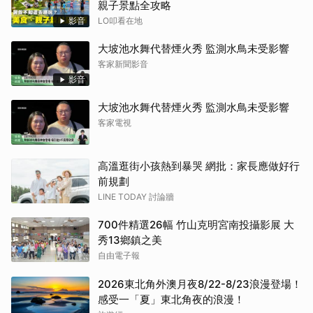
親子景點全攻略
影音
LO叩看在地
大坡池水舞代替煙火秀 監測水鳥未受影響
客家新聞影音
影音
大坡池水舞代替煙火秀 監測水鳥未受影響
客家電視
高溫逛街小孩熱到暴哭 網批：家長應做好行
前規劃
LINE TODAY 討論牆
700件精選26幅 竹山克明宮南投攝影展 大
秀13鄉鎮之美
自由電子報
2026東北角外澳月夜8/22-8/23浪漫登場！
感受一「夏」東北角夜的浪漫！