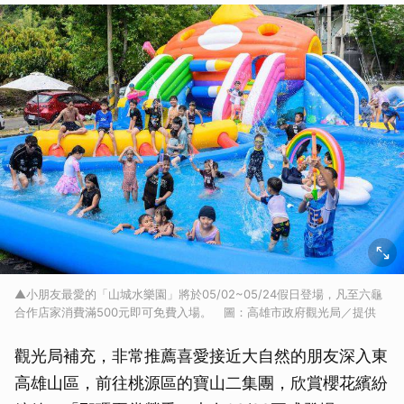
▲小朋友最愛的「山城水樂園」將於05/02~05/24假日登場，凡至六龜
合作店家消費滿500元即可免費入場。 圖：高雄市政府觀光局／提供
觀光局補充，非常推薦喜愛接近大自然的朋友深入東
高雄山區，前往桃源區的寶山二集團，欣賞櫻花繽紛