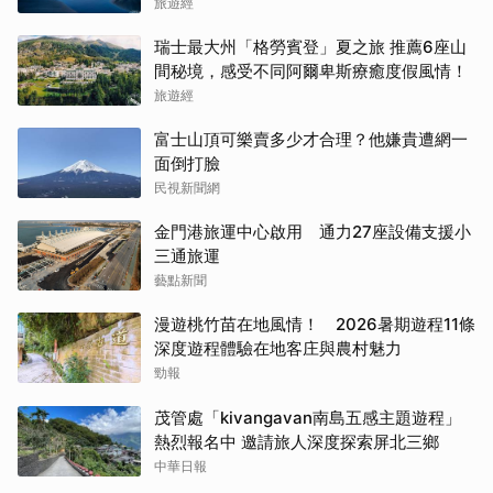
旅遊經
瑞士最大州「格勞賓登」夏之旅 推薦6座山
間秘境，感受不同阿爾卑斯療癒度假風情！
旅遊經
富士山頂可樂賣多少才合理？他嫌貴遭網一
面倒打臉
民視新聞網
金門港旅運中心啟用 通力27座設備支援小
三通旅運
藝點新聞
漫遊桃竹苗在地風情！ 2026暑期遊程11條
深度遊程體驗在地客庄與農村魅力
勁報
茂管處「kivangavan南島五感主題遊程」
熱烈報名中 邀請旅人深度探索屏北三鄉
中華日報