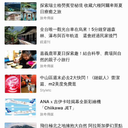
勝出？【老外調查團】
探索瑞士格勞賓登秘境 收藏六種阿爾卑斯夏
日療癒之旅
旅奇傳媒
全台唯一觀光台車在烏來！5分鐘穿越森
林、瀑布與百年軌道 還會經過民家後門
鏡週刊
嘉義鹿草夏日探索趣！結合科學、農場與自
然的親子小旅行
旅奇傳媒
中山區週末必去2大快閃！《鏈鋸人》蕾潔
篇、m2美度免費逛
Styletc
ANAｘ吉伊卡哇揭幕全新彩繪機
「Chiikawa JET」
旅奇傳媒
飛往極北之地擁抱大自然 阿拉斯加夢幻景點