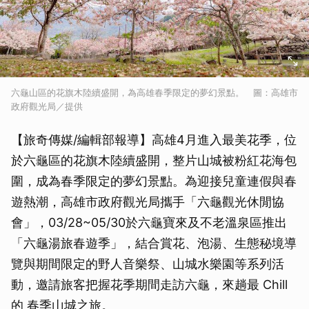
六龜山區的花旗木陸續盛開，為高雄春季限定的夢幻景點。 圖：高雄市
政府觀光局／提供
【旅奇傳媒/編輯部報導】高雄4月進入最美花季，位
於六龜區的花旗木陸續盛開，整片山城被粉紅花海包
圍，成為春季限定的夢幻景點。為迎接兒童連假與春
遊熱潮，高雄市政府觀光局攜手「六龜觀光休閒協
會」，03/28~05/30於六龜寶來及不老溫泉區推出
「六龜湯旅春遊季」，結合賞花、泡湯、生態秘境導
覽與期間限定的野人音樂祭、山城水樂園等系列活
動，邀請旅客把握花季期間走訪六龜，來趟最 Chill
的 春季山城之旅。