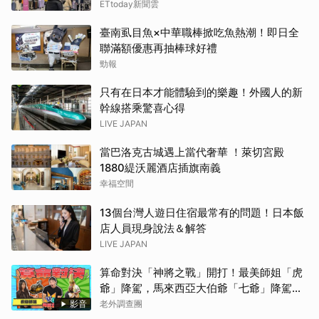
ETtoday新聞雲
臺南虱目魚×中華職棒掀吃魚熱潮！即日全
聯滿額優惠再抽棒球好禮
勁報
只有在日本才能體驗到的樂趣！外國人的新
幹線搭乘驚喜心得
LIVE JAPAN
當巴洛克古城遇上當代奢華 ！萊切宮殿
1880緹沃麗酒店插旗南義
幸福空間
13個台灣人遊日住宿最常有的問題！日本飯
店人員現身說法＆解答
LIVE JAPAN
算命對決「神將之戰」開打！最美師姐「虎
爺」降駕，馬來西亞大伯爺「七爺」降駕。
當虎爺對上七爺，神明之間的較量究竟誰會
影音
老外調查團