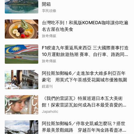
開箱
享民頭條
台灣吃不到！和風版KOMEDA咖啡讓你吃遍
名古屋在地美食
旅奇傳媒
F1睽違九年重返馬來西亞 三大國際賽事打造
10月運動旅遊熱潮 賽車、自行車、路跑同週
登場
旅奇傳媒
阿拉斯加郵輪6／走進加拿大維多利亞百年
豪宅 用英式下午茶感受花園城市優雅氛圍
鏡週刊
《我們的雷諾瓦》特展巡迴日本五大美術
館！探索雷諾瓦如何成為日本最受喜愛的印
象派畫家
Japaholic
阿拉斯加郵輪5／停靠史凱威怎麼玩？搭世
界最美景觀鐵路 穿越百年淘金路看盡冰