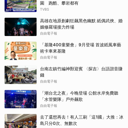
園 跑酷、攀岩都有
TVBS
高雄在地原創劇狂飆黑色幽默 紙偶武俠、婚
姻修羅場接力炸場
自由電子報
「基隆400童樂會」9月登場 首波紙風車藝
術卡車來基隆
自由電子報
台南左鎮竹編神獸迎賓 〈探吉〉台語諧音賺
錢
自由電子報
「潮台北之夜」今晚登場 公館水岸免費聽
「水管樂隊」戶外飆歌
自由電子報
去了還想再去！有人三刷「這1國」大推：冰
島只分0次、無數次