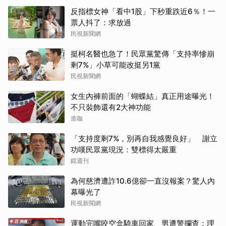
反指標女神「看中1股」下秒重跌近6％！一
票人抖了：求放過
民視新聞網
挺柯名醫也急了！民眾黨驚傳「支持率慘崩
剩7%」小草可能改挺另1黨
民視新聞網
取消
女生內褲前面的「蝴蝶結」真正用途曝光！
不只裝飾還有2大神功能
造咖
「支持度剩7%，別再自我感覺良好」 謝立
功嘆民眾黨現況：雙標得太嚴重
鏡週刊
為何慈濟遭詐10.6億卻一直沒報案？驚人內
幕曝光了
民視新聞網
運動完嘴咬空盒騎車回家 男遭警攔查：理