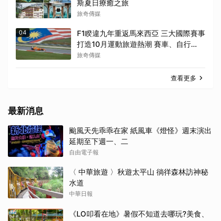
斯夏日療癒之旅
旅奇傳媒
04
F1睽違九年重返馬來西亞 三大國際賽事
打造10月運動旅遊熱潮 賽車、自行
車、路跑同週登場
旅奇傳媒
查看更多
最新消息
颱風天先乖乖在家 紙風車《燈怪》週末演出
延期至下週一、二
自由電子報
〈 中華旅遊 〉秋遊太平山 徜徉森林訪神秘
水道
中華日報
《LO叩看在地》暑假不知道去哪玩?美食、