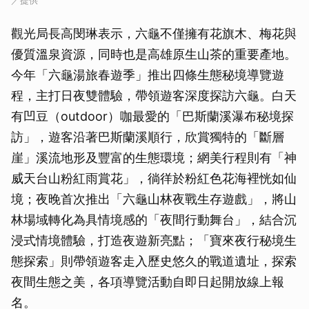
／提供
觀光局長高閔琳表示，六龜不僅擁有花旗木、梅花與
優質溫泉資源，同時也是高雄原生山茶的重要產地。
今年「六龜湯旅春遊季」推出四條生態秘境導覽遊
程，主打日夜雙體驗，帶領遊客深度探訪六龜。白天
有凹豆（outdoor）咖最愛的「巴斯蘭溪瀑布秘境探
訪」，遊客沿著巴斯蘭溪順行，欣賞獨特的「斷層
崖」溪流地形及豐富的生態環境；網美行程則有「神
威天台山粉紅雨賞花」，徜徉於粉紅色花海裡恍如仙
境；夜晚首次推出「六龜山林夜戰生存遊戲」，將山
林場域轉化為具情境感的「夜間行動舞台」，結合沉
浸式情境體驗，打造夜遊新亮點；「寶來夜行秘境生
態探索」則帶領遊客走入歷史悠久的戰道遺址，探索
夜間生態之美，各項導覽活動自即日起開放線上報
名。