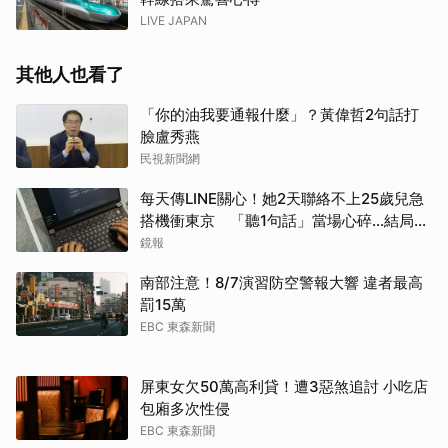
LIVE JAPAN
其他人也看了
「你的油我要通報什麼」？黃偉哲2句話打
臉盧秀燕
民視新聞網
每天傳LINE關心！她2天聯絡不上25歲兒急
搭機衝東京 「聽1句話」當場心碎...結局看
哭網
鏡報
南部注意！8/7演習防空警報大響 違者最高
罰15萬
EBC 東森新聞
屏東女欠50萬高利貸！遭3惡煞追討 小吃店
包廂多次性侵
EBC 東森新聞