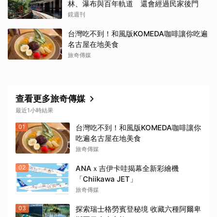
林、瀑布與百年軌道 還會經過民家後門
鏡週刊
台灣吃不到！和風版KOMEDA咖啡讓你吃遍
名古屋在地美食
旅奇傳媒
查看更多旅奇傳媒
最近1小時結果
01
台灣吃不到！和風版KOMEDA咖啡讓你
吃遍名古屋在地美食
旅奇傳媒
02
ANAｘ吉伊卡哇揭幕全新彩繪機
「Chiikawa JET」
旅奇傳媒
03
探索瑞士格勞賓登秘境 收藏六種阿爾卑