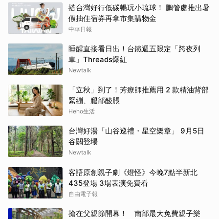
搭台灣好行低碳暢玩小琉球！ 鵬管處推出暑
假抽住宿券再拿市集購物金
中華日報
睡醒直接看日出！台鐵週五限定「跨夜列
車」Threads爆紅
Newtalk
「立秋」到了！芳療師推薦用 2 款精油背部
緊繃、腿部酸脹
Heho生活
台灣好湯「山谷巡禮・星空樂章」 9月5日
谷關登場
Newtalk
客語原創親子劇《燈怪》今晚7點半新北
435登場 3場表演免費看
自由電子報
搶在父親節開幕！ 南部最大免費親子樂