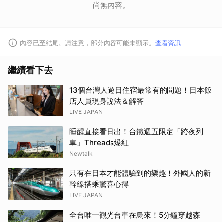
尚無內容。
內容已至結尾。請注意，部分內容可能未顯示。
查看資訊
繼續看下去
13個台灣人遊日住宿最常有的問題！日本飯
店人員現身說法＆解答
LIVE JAPAN
睡醒直接看日出！台鐵週五限定「跨夜列
車」Threads爆紅
Newtalk
只有在日本才能體驗到的樂趣！外國人的新
幹線搭乘驚喜心得
LIVE JAPAN
全台唯一觀光台車在烏來！5分鐘穿越森