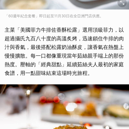
「60週年紀念套餐」即日起至11月30日在全亞洲門店供應。
主菜「美國菲力牛排佐香酥松露」選用頂級菲力，以
超過攝氏九百八十度的高溫炙烤，迅速鎖住牛排的肉
汁與香氣，最後搭配松露奶油酥皮，讓香氣在熱盤上
慢慢擴散。每一口都像重現當年茹絲親手端上的那份
熱度。壓軸的「經典甜點」延續茹絲夫人最初的家庭
食譜，用一點甜味結束這場時光旅程。