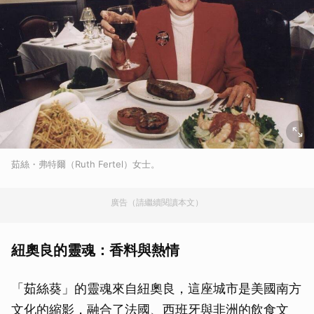
茹絲・弗特爾（Ruth Fertel）女士。
廣告（請繼續閱讀本文）
紐奧良的靈魂：香料與熱情
「茹絲葵」的靈魂來自紐奧良，這座城市是美國南方
文化的縮影，融合了法國、西班牙與非洲的飲食文