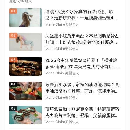
最近1小時結果
01
連續7天洗冷水澡真的有助代謝、燃
脂？最新研究揭：一週後身體出現4個
變化
Marie Claire美麗佳人
02
久坐讓小腹愈來愈凸？不是脂肪是骨盆
前傾！上班族飯後3分鐘坐姿伸展改善
方法
Marie Claire美麗佳人
03
2026台中無菜單燒鳥推薦！「横浜焼
き鳥·達磨」70年燒鳥老店海外首店，
古典「團扇控火」技法成就銷魂美味
Marie Claire美麗佳人
04
致癌油風暴後，家裡的油還能吃嗎？食
用油怎麼挑？炒菜、煎炸、涼拌用油一
次看懂
Marie Claire美麗佳人
05
薄巧派暴動！亞尼克全新「特濃薄荷巧
克力脆片生乳捲」登場，父親節蛋糕限
時88折
Marie Claire美麗佳人