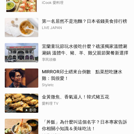
iCook 愛料理
第一名居然不是泡麵？日本省錢美食排行榜
LIVE JAPAN
宜蘭童玩節玩水後吃什麼？礁溪獨家溫體涮
涮鍋 溫體牛、豬、羊、雞父親節聚餐新選擇
享民頭條
MIRROR邱士縉來台倒數 點菜想吃鹽水
雞：我很愛！
Styletc
金黃微焦、香氣逼人！韓式豬五花
愛料理 TV
影音
「丼飯」為什麼叫這個名字？日本專家告訴
你相關小知識＆美味吃法！