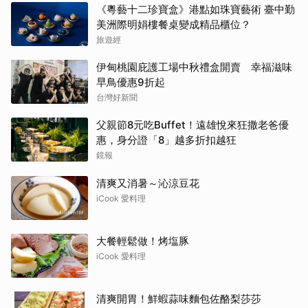
《粵藝十二珍寶盒》港點如珠寶藝術 臺中勤
美洲際明娟樓餐桌變成精品櫃位？
旅遊經
伊甸桃園庇護工場中秋禮盒開賣 幸福滋味
早鳥優惠9折起
台灣好新聞
父親節8元吃Buffet！遠雄悅來狂撒老爸優
惠，身分證「8」越多折扣越狂
鏡報
清爽又消暑～沁涼豆花
iCook 愛料理
大餐輕鬆做！烤塩豚
iCook 愛料理
清爽開胃！鮮蝦蒜味麵包佐酪梨莎莎