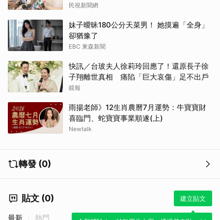
民視新聞網
妹子曖昧180公分天菜男！ 她摸遍「全身」
卻猶豫了
EBC 東森新聞
快訊／台玻夫人徐莉玲回應了！還原長子徐
子翔離世真相 痛陷「巨大哀傷」足不出戶
鏡報
雨揚老師》12生肖農曆7月運勢：牛寶寶財
喜臨門、蛇寶寶事業順遂(上)
Newtalk
轉發 (0)
貼文 (0)
建立貼文
最新
熱門