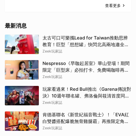
查看更多
最新消息
太古可口可樂攜Lead for Taiwan推動思辨
教育！巨型「想想罐」快閃北高兩地邀全民
挑戰「打破慣性」
Zeek玩家誌
Nespresso《早咖起居室》華山登場！期間
限定「巨型床」必拍打卡、免費喝咖啡再拿
好禮
Zeek玩家誌
玩家看過來！Red Bull推出《Garena傳說對
決》10週年聯名罐、弗洛倫與筱清首度同框
必收藏
Zeek玩家誌
肯德基聯名《新世紀福音戰士》！「EVA紅
白雙醬搭配爆脆無骨雞腿霸」再推限定角色
卡、周邊必搶收
Zeek玩家誌