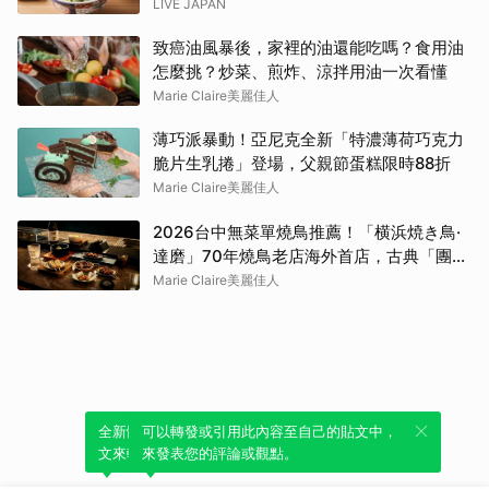
LIVE JAPAN
致癌油風暴後，家裡的油還能吃嗎？食用油
怎麼挑？炒菜、煎炸、涼拌用油一次看懂
Marie Claire美麗佳人
薄巧派暴動！亞尼克全新「特濃薄荷巧克力
脆片生乳捲」登場，父親節蛋糕限時88折
Marie Claire美麗佳人
2026台中無菜單燒鳥推薦！「横浜焼き鳥·
達磨」70年燒鳥老店海外首店，古典「團扇
控火」技法成就銷魂美味
Marie Claire美麗佳人
全新體驗！一鍵引用此內容，透過發布貼
可以轉發或引用此內容至自己的貼文中，
文來輕鬆表達個人立場。
來發表您的評論或觀點。