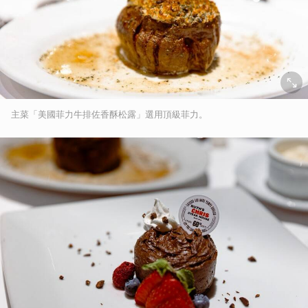
主菜「美國菲力牛排佐香酥松露」選用頂級菲力。