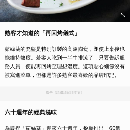
熟客才知道的「再回烤儀式」
茹絲葵的瓷盤是特別訂製的高溫陶瓷，即使上桌後也
能維持熱度。若客人吃到一半牛排涼了，只要告訴服
務人員，便能再回烤至理想溫度。這項貼心細節沒有
被寫進菜單，但卻是許多熟客最喜歡的品牌印記。
廣告（請繼續閱讀本文）
六十週年的經典滋味
為慶祝「茹絲葵」迎來六十週年，餐廳推出「60週