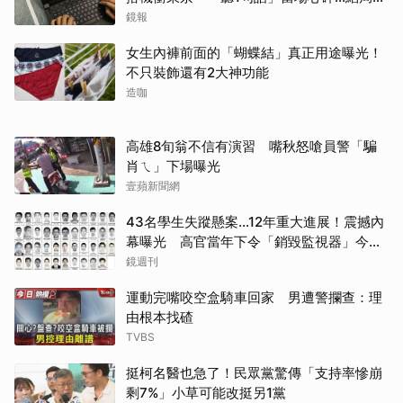
哭網
鏡報
女生內褲前面的「蝴蝶結」真正用途曝光！
不只裝飾還有2大神功能
造咖
高雄8旬翁不信有演習 嘴秋怒嗆員警「騙
肖ㄟ」下場曝光
壹蘋新聞網
43名學生失蹤懸案...12年重大進展！震撼內
幕曝光 高官當年下令「銷毀監視器」今遭
逮
鏡週刊
運動完嘴咬空盒騎車回家 男遭警攔查：理
由根本找碴
TVBS
挺柯名醫也急了！民眾黨驚傳「支持率慘崩
剩7%」小草可能改挺另1黨