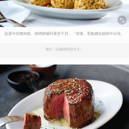
副菜中的蟹肉糕、焗烤鮮蠔到香煎干貝，「肯瓊」香氣總在細節中出現。
廣告（請繼續閱讀本文）