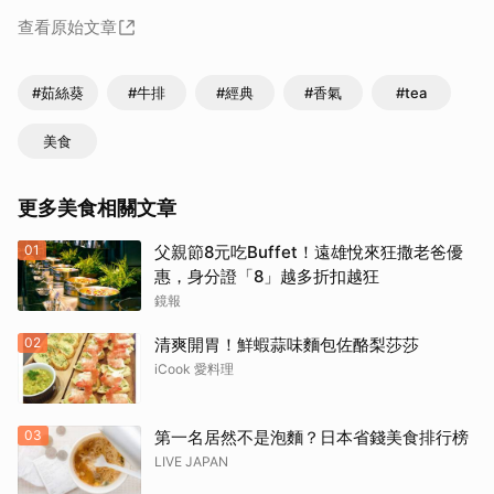
查看原始文章
#茹絲葵
#牛排
#經典
#香氣
#tea
美食
更多美食相關文章
01
父親節8元吃Buffet！遠雄悅來狂撒老爸優
惠，身分證「8」越多折扣越狂
鏡報
02
清爽開胃！鮮蝦蒜味麵包佐酪梨莎莎
iCook 愛料理
03
第一名居然不是泡麵？日本省錢美食排行榜
LIVE JAPAN