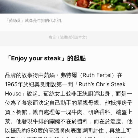
「茹絲葵」就像是牛排的代名詞。
廣告（請繼續閱讀本文）
「Enjoy your steak」的起點
品牌的故事得由茹絲・弗特爾（Ruth Fertel）在
1965年於紐奧良開設第一間「Ruth’s Chris Steak
House」說起。茹絲女士並非正統廚師出身，而是一
位為了養家而決定自己動手的單親母親。他抵押房子
買下餐館，親自處理每一塊牛肉、研磨香料、端盤上
菜。他發現牛排的關鍵不在於醬料，而在於溫度。他
以攝氏約980度的高溫將肉表面瞬間封住，再放上可