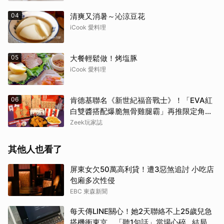
04
清爽又消暑～沁涼豆花
iCook 愛料理
05
大餐輕鬆做！烤塩豚
iCook 愛料理
06
肯德基聯名《新世紀福音戰士》！「EVA紅
白雙醬搭配爆脆無骨雞腿霸」再推限定角色
卡、周邊必搶收
Zeek玩家誌
其他人也看了
屏東女欠50萬高利貸！遭3惡煞追討 小吃店
包廂多次性侵
EBC 東森新聞
每天傳LINE關心！她2天聯絡不上25歲兒急
搭機衝東京 「聽1句話」當場心碎...結局看