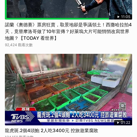
11:05
諾蘭《奧德賽》票房狂賣，取景地卻是爭議領土！西撒哈拉拍4
天，竟替摩洛哥做了10年宣傳？好萊塢大片可能悄悄改寫世界
地圖？【TODAY 看世界】
92,424 觀看次數
01:22
龍虎斑.2個4頭鮑 2人吃3400元 控旅遊業腐敗