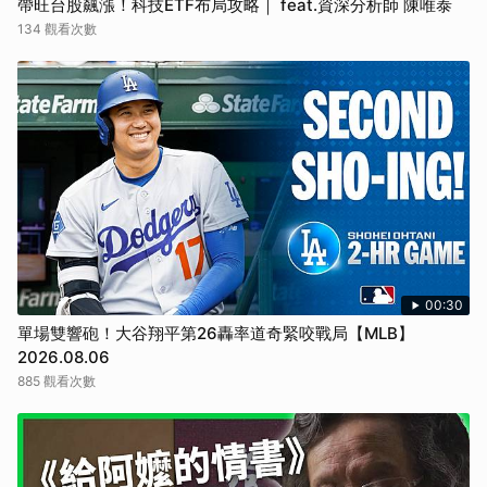
帶旺台股飆漲！科技ETF布局攻略｜ feat.資深分析師 陳唯泰
134 觀看次數
00:30
單場雙響砲！大谷翔平第26轟率道奇緊咬戰局【MLB】
2026.08.06
885 觀看次數