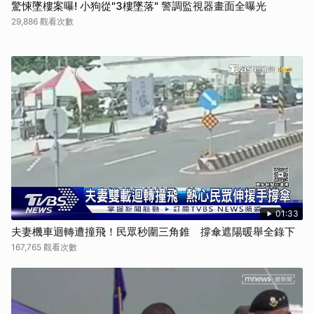
驚悚墜樓案曝! 小狗從"3樓墜落" 警調監視器畫面全曝光
29,886 觀看次數
01:33
夫妻機車迴轉遭撞飛！民眾秒圍三角錐 撐傘遮陽暖舉全錄下
167,765 觀看次數