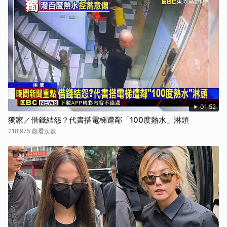
01:52
獨家／借錢結怨？代書搭電梯遭鄰「100度熱水」淋頭
218,975 觀看次數