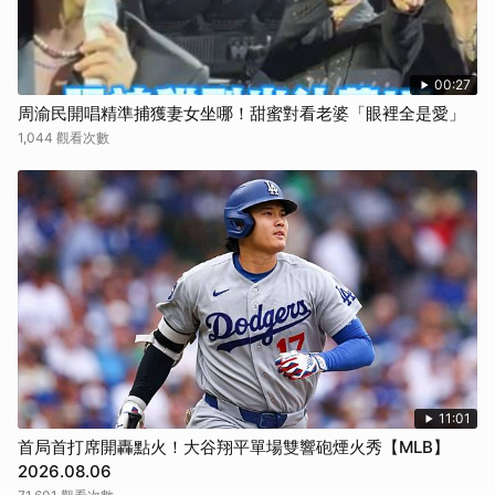
00:27
周渝民開唱精準捕獲妻女坐哪！甜蜜對看老婆「眼裡全是愛」
1,044 觀看次數
11:01
首局首打席開轟點火！大谷翔平單場雙響砲煙火秀【MLB】
2026.08.06