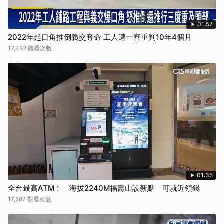
01:57
2022年起口角推倒義交奪命 工人遭一審重判10年4個月
17,482 觀看次數
01:35
全台最高ATM！ 海拔2240M福壽山設新點 可就近領錢
17,587 觀看次數