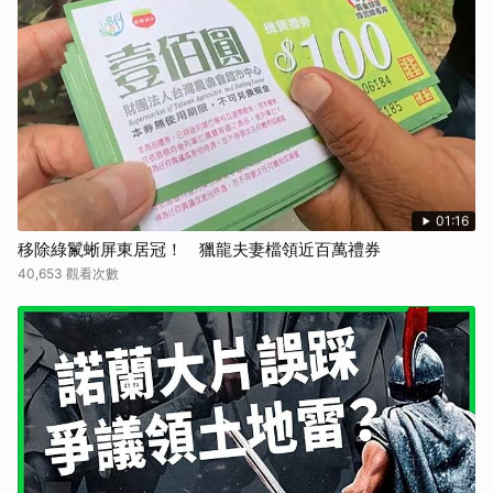
01:16
移除綠鬣蜥屏東居冠！ 獵龍夫妻檔領近百萬禮券
40,653 觀看次數