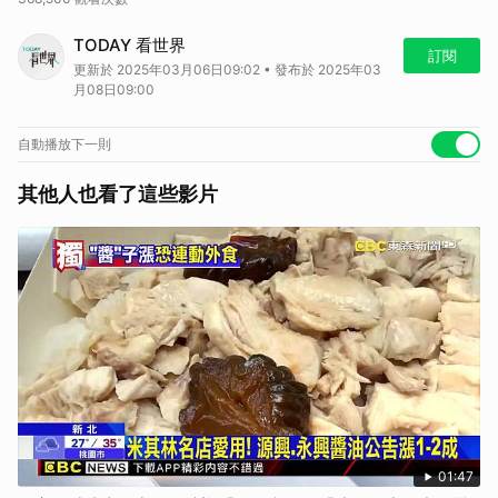
平常上下班，或是待在辦公室的時候，你會戴耳機嗎？我的寫手很習慣在
TODAY 看世界
通勤時間聽Podcast，但因為怕外面聲音太過吵雜，還特別升級了降噪耳
訂閱
更新於 2025年03月06日09:02 • 發布於 2025年03
機，讓自己可以隔絕噪音，把節目內容聽得更清楚。她跟我說，她第一次
月08日09:00
戴上降噪耳機的時候，真的嚇了一跳，因為沒想到世界原來可以這麼安
靜，所以從此之後就再也離不開降噪耳機了，有時甚至連沒聽音樂的時候
也會戴著，就是不想被一堆有的沒的雜訊干擾，導致上次范姐突然開口問
自動播放下一則
問題，她隔了好久才發現，范姐在跟她講話。
如果你也有這個習慣，恐怕就要小心了，因為這有可能導致新的聽力問
其他人也看了這些影片
題。今天聊聊降噪耳機。
一月月考
快來測
🌏 歡迎訂閱
節目頻道
🌏 鎖定
LINE TODAY 看片分類
🌏 鎖定
LINE TODAY 國際分類
天天帶你秒懂世界大小事
01:47