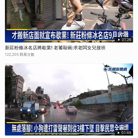
01:26
新莊粉條冰名店將歇業! 老饕敲碗:求老闆女兒接班
122,205 觀看次數
01:48