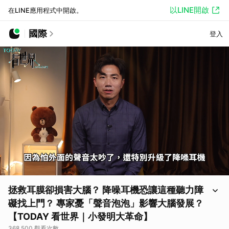
以LINE開啟
在LINE應用程式中開啟。
國際
登入
拯救耳膜卻損害大腦？ 降噪耳機恐讓這種聽力障
礙找上門？ 專家憂「聲音泡泡」影響大腦發展？
【TODAY 看世界｜小發明大革命】
368,500 觀看次數