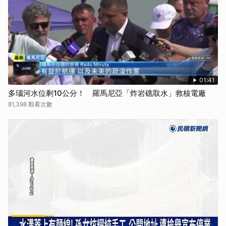
01:41
多瑙河水位剩10公分！ 羅馬尼亞「炸岩礁取水」救核電廠
81,398 觀看次數