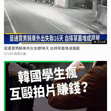
01:44
苗通霄男騎車外出失聯16天 自摔草叢堆成腐屍
37,294 觀看次數