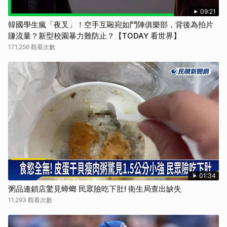
取消
09:21
韓國學生瘋「夜叉」！空手互毆宛如鬥陣俱樂部，背後為拍片
賺流量？新型校園暴力難防止？【TODAY 看世界】
171,256 觀看次數
01:34
粥品連鎖店驚見蟑螂 民眾險吃下肚! 衛生局查出缺失
11,293 觀看次數