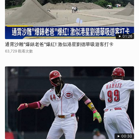
01:26
通霄沙雕"爆錶老爸"爆紅! 激似港星劉德華吸遊客打卡
63,729 觀看次數
00:30