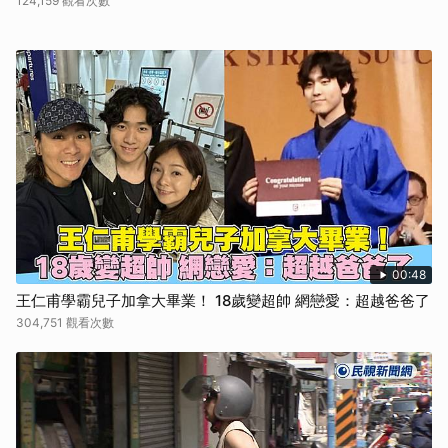
124,159 觀看次數
00:48
王仁甫學霸兒子加拿大畢業！ 18歲變超帥 網戀愛：超越爸爸了
304,751 觀看次數