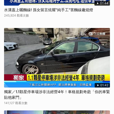
01:44
水溝蓋上曬麵線! 孫女留言炫耀"純手工"害麵線廠熄燈
245,924 觀看次數
01:42
獨家／1.1顆星停車場涉非法經營4年！車格規劃奇葩「你的車緊
貼他家門」
141,127 觀看次數