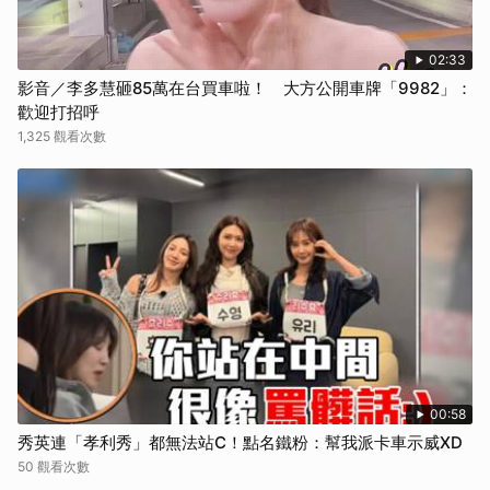
02:33
影音／李多慧砸85萬在台買車啦！ 大方公開車牌「9982」：
歡迎打招呼
1,325 觀看次數
00:58
秀英連「孝利秀」都無法站C！點名鐵粉：幫我派卡車示威XD
50 觀看次數