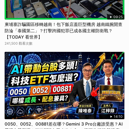
09:25
柬埔寨詐騙園區移轉越南！包下飯店蓋巨型機房 越南鐵腕開查
防淪「泰國第二」？打擊跨國犯罪已成各國主權防衛戰？
【TODAY 看世界】
241,500 觀看次數
14:10
0050、0052、00881差在哪？Gemini 3 Pro台廠誰受惠？AI