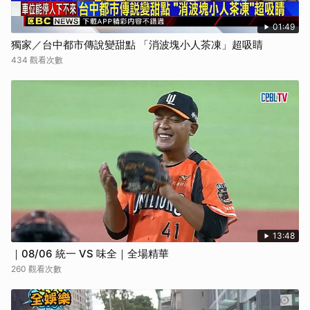
01:49
獨家／台中都市傳說變甜點 「消波塊小人茶凍」超吸睛
434 觀看次數
13:48
｜08/06 統一 VS 味全｜全場精華
260 觀看次數