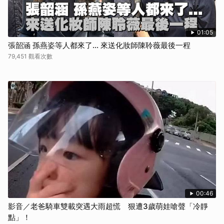
01:05
張韶涵 孫燕姿等人都來了... 來送化妝師陳聆薇最後一程
79,451 觀看次數
00:46
影音／老爸騎車雙載突遇大雨超慌 狠遭3歲萌娃嗆聲「冷靜
點」！