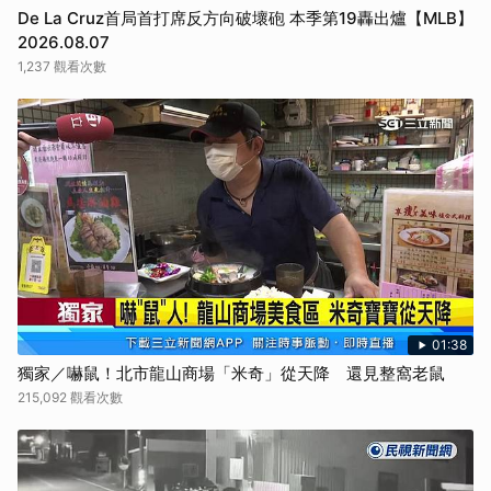
De La Cruz首局首打席反方向破壞砲 本季第19轟出爐【MLB】
2026.08.07
1,237 觀看次數
01:38
獨家／嚇鼠！北市龍山商場「米奇」從天降 還見整窩老鼠
215,092 觀看次數