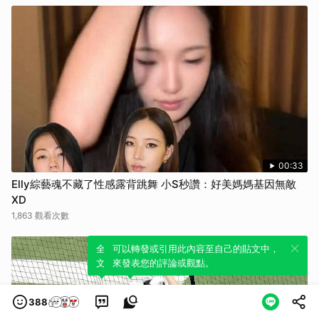
00:33
Elly綜藝魂不藏了性感露背跳舞 小S秒讚：好美媽媽基因無敵
XD
1,863 觀看次數
全新體驗！一鍵引用此內容，透過發布貼
可以轉發或引用此內容至自己的貼文中，
文來輕鬆表達個人立場。
來發表您的評論或觀點。
388