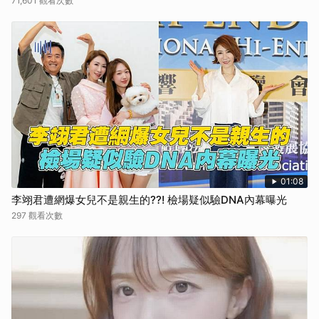
71,601 觀看次數
01:08
李翊君遭網爆女兒不是親生的??! 檢場疑似驗DNA內幕曝光
297 觀看次數