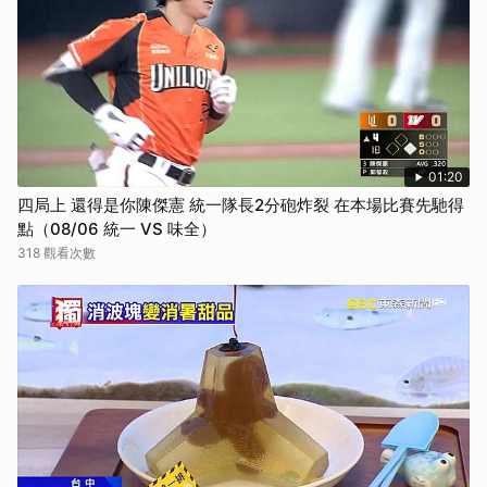
01:20
四局上 還得是你陳傑憲 統一隊長2分砲炸裂 在本場比賽先馳得
點（08/06 統一 VS 味全）
318 觀看次數