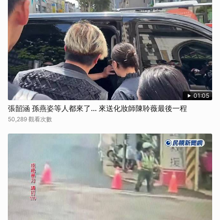
01:05
張韶涵 孫燕姿等人都來了... 來送化妝師陳聆薇最後一程
50,289 觀看次數