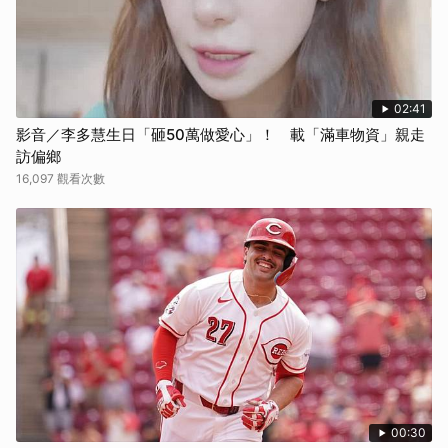
02:41
影音／李多慧生日「砸50萬做愛心」！ 載「滿車物資」親走
訪偏鄉
16,097 觀看次數
00:30