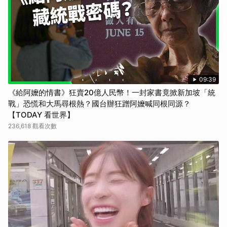
09:39
《給阿嬤的情書》狂賣20億人民幣！一封家書竟掀新加坡「統
戰」恐慌和大馬尋根熱？國台辦狂蹭阿嬤喊同根同源？
【TODAY 看世界】
236,618 觀看次數