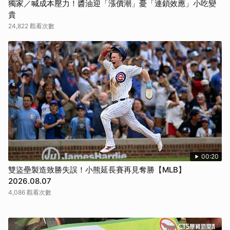
獨家／喊成本壓力！醬油迎「漲價潮」憂「連鎖效應」小吃變
貴
24,822 觀看次數
00:20
雙盜壘製造致勝失誤！小熊延長賽再見奪勝【MLB】
2026.08.07
4,086 觀看次數