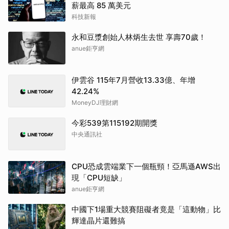
薪最高 85 萬美元
科技新報
永和豆漿創始人林炳生去世 享壽70歲！
anue鉅亨網
伊雲谷 115年7月營收13.33億、年增
42.24%
MoneyDJ理財網
今彩539第115192期開獎
中央通訊社
CPU恐成雲端業下一個瓶頸！亞馬遜AWS出
現「CPU短缺」
anue鉅亨網
中國下1場重大競賽阻礙者竟是「這動物」比
輝達晶片還難搞