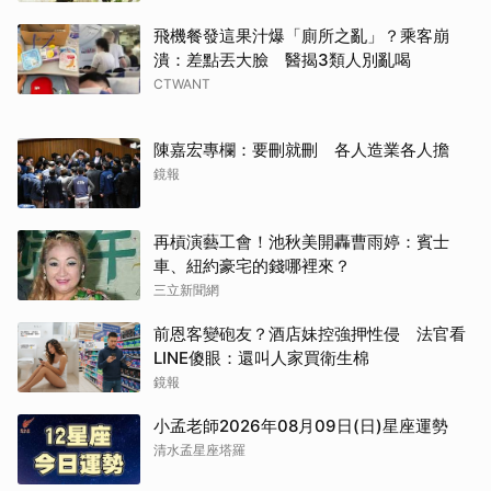
飛機餐發這果汁爆「廁所之亂」？乘客崩
潰：差點丟大臉 醫揭3類人別亂喝
CTWANT
陳嘉宏專欄：要刪就刪 各人造業各人擔
鏡報
再槓演藝工會！池秋美開轟曹雨婷：賓士
車、紐約豪宅的錢哪裡來？
三立新聞網
前恩客變砲友？酒店妹控強押性侵 法官看
LINE傻眼：還叫人家買衛生棉
鏡報
小孟老師2026年08月09日(日)星座運勢
清水孟星座塔羅