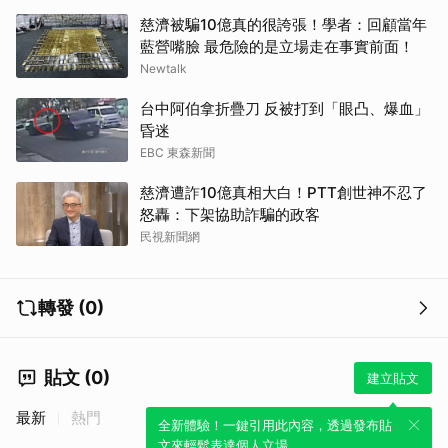
慈濟被騙10億真的很誇張！學者：回顧當年
藍營嘴臉 最危險的是立場走在事實前面！
Newtalk
台中阿伯拿折疊刀 反被打到「眼凸、爆血」
昏迷
EBC 東森新聞
慈濟遭詐10億真相大白！PTT創世神不忍了
怒轟：下架協助詐騙的政客
民視新聞網
轉發 (0)
貼文 (0)
建立貼文
最新
熱門
全新體驗！一鍵引用此內容，透過發布貼
文來輕鬆表達個人立場。