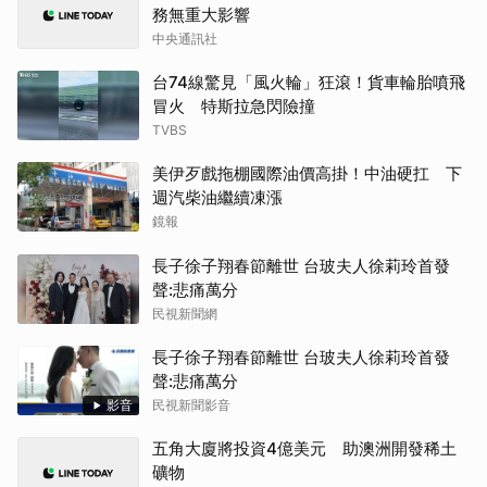
務無重大影響
中央通訊社
台74線驚見「風火輪」狂滾！貨車輪胎噴飛
冒火 特斯拉急閃險撞
TVBS
美伊歹戲拖棚國際油價高掛！中油硬扛 下
週汽柴油繼續凍漲
鏡報
長子徐子翔春節離世 台玻夫人徐莉玲首發
聲:悲痛萬分
民視新聞網
長子徐子翔春節離世 台玻夫人徐莉玲首發
聲:悲痛萬分
影音
民視新聞影音
五角大廈將投資4億美元 助澳洲開發稀土
礦物