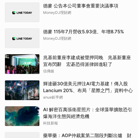
德麥 公告本公司董事會重要決議事項
MoneyDJ理財網
德麥 115年7月營收5.93億、年增8.75%
MoneyDJ理財網
兆基前董座李建成被聲押同晚 兆基新董座
宣布閃辭 宏碁恐得派律師進駐了
信傳媒
輝達砸30億美元押注AI電力基建！傳入股
Lancium 20%、布局「星際之門」資料中心
anue鉅亨網
AI 解密百萬張衛星照片：全球藻華擴散恐引
爆海洋生態與經濟危機
科技新報
藥華藥：AOP仲裁案第二階段判斷出爐 財