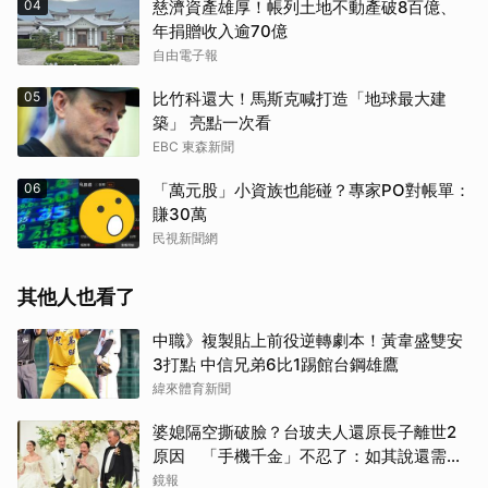
04
慈濟資產雄厚！帳列土地不動產破8百億、
年捐贈收入逾70億
自由電子報
05
比竹科還大！馬斯克喊打造「地球最大建
築」 亮點一次看
EBC 東森新聞
06
「萬元股」小資族也能碰？專家PO對帳單：
賺30萬
民視新聞網
其他人也看了
中職》複製貼上前役逆轉劇本！黃韋盛雙安
3打點 中信兄弟6比1踢館台鋼雄鷹
緯來體育新聞
婆媳隔空撕破臉？台玻夫人還原長子離世2
原因 「手機千金」不忍了：如其說還需要
離開嗎？
鏡報