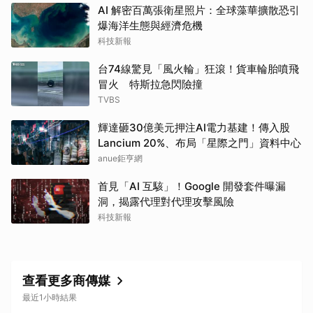
AI 解密百萬張衛星照片：全球藻華擴散恐引
爆海洋生態與經濟危機
科技新報
台74線驚見「風火輪」狂滾！貨車輪胎噴飛
冒火 特斯拉急閃險撞
TVBS
輝達砸30億美元押注AI電力基建！傳入股
Lancium 20%、布局「星際之門」資料中心
anue鉅亨網
首見「AI 互駭」！Google 開發套件曝漏
洞，揭露代理對代理攻擊風險
科技新報
查看更多商傳媒
最近1小時結果