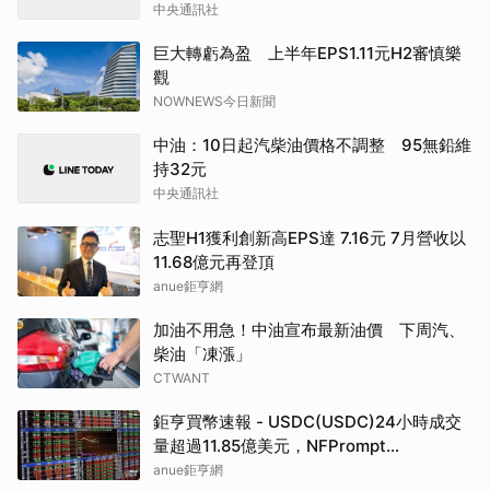
中央通訊社
巨大轉虧為盈 上半年EPS1.11元H2審慎樂
觀
NOWNEWS今日新聞
中油：10日起汽柴油價格不調整 95無鉛維
持32元
中央通訊社
志聖H1獲利創新高EPS達 7.16元 7月營收以
11.68億元再登頂
anue鉅亨網
加油不用急！中油宣布最新油價 下周汽、
柴油「凍漲」
CTWANT
鉅亨買幣速報 - USDC(USDC)24小時成交
量超過11.85億美元，NFPrompt
Token(NFP)24小時漲幅達66.2%
anue鉅亨網