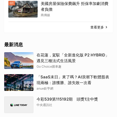
01
美國房屋保險保費飆升 拒保率加劇消費
者負擔
商傳媒
查看更多
最新消息
在花蓮，駕馭「全新進化版 P2 HYBRID」
遇見三種法式生活風景
Go Choice購車趣
「SaaS末日」來了嗎？AI浪潮下軟體股表
現兩極：誰獲勝、誰失敗一次看
anue鉅亨網
今彩539第115192期 頭獎1注中獎
中央通訊社