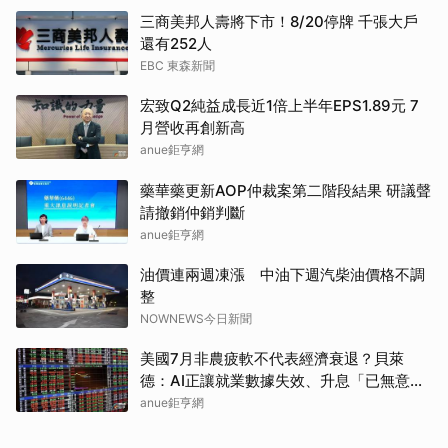
三商美邦人壽將下市！8/20停牌 千張大戶
還有252人
EBC 東森新聞
宏致Q2純益成長近1倍上半年EPS1.89元 7
月營收再創新高
anue鉅亨網
藥華藥更新AOP仲裁案第二階段結果 研議聲
請撤銷仲銷判斷
anue鉅亨網
油價連兩週凍漲 中油下週汽柴油價格不調
整
NOWNEWS今日新聞
美國7月非農疲軟不代表經濟衰退？貝萊
德：AI正讓就業數據失效、升息「已無意
義」
anue鉅亨網