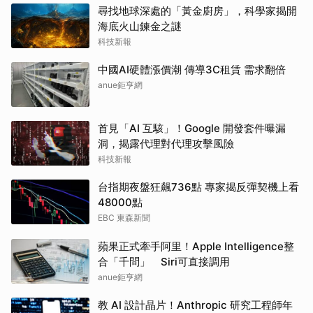
尋找地球深處的「黃金廚房」，科學家揭開
海底火山鍊金之謎
科技新報
中國AI硬體漲價潮 傳導3C租賃 需求翻倍
anue鉅亨網
首見「AI 互駭」！Google 開發套件曝漏
洞，揭露代理對代理攻擊風險
科技新報
台指期夜盤狂飆736點 專家揭反彈契機上看
48000點
EBC 東森新聞
蘋果正式牽手阿里！Apple Intelligence整
合「千問」 Siri可直接調用
anue鉅亨網
教 AI 設計晶片！Anthropic 研究工程師年