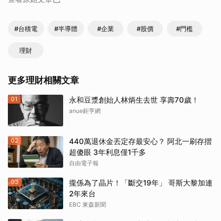
#台積電
#半導體
#企業
#股價
#門檻
理財
更多理財相關文章
01
永和豆漿創始人林炳生去世 享壽70歲！
anue鉅亨網
02
440萬退休金丟定存最安心？ 阿北一刷存摺
超傻眼 3年利息僅1千多
自由電子報
03
攏係為了晶片！「斷交19年」 哥斯大黎加連
2年來台
EBC 東森新聞