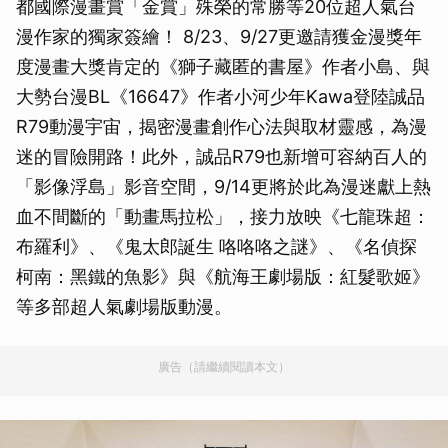
都國際漫畫賞「金賞」殊榮的常勝等20位超人氣台
漫作家的獨家簽繪！ 8/23、9/27更邀請獲金漫獎年
度漫畫大獎肯定的《獅子藏匿的書屋》作者小島、與
大勢台漫BL《16647》作者小河少年Kawa登陸誠品
R79動漫宇宙，揭密漫畫創作心法與取材靈感，為漫
迷的冒險開路！此外，誠品R79也新增可容納百人的
「影像浮島」影音空間，9/14更將於此為漫迷獻上熱
血不間斷的「動畫馬拉松」，接力放映《七龍珠超：
布羅利》、《鬼太郎誕生 咯咯咯之謎》、《名偵探
柯南：黑鐵的魚影》與《航海王劇場版：紅髮歌姬》
等多部超人氣劇場版動漫。
廣告（請繼續閱讀本文）