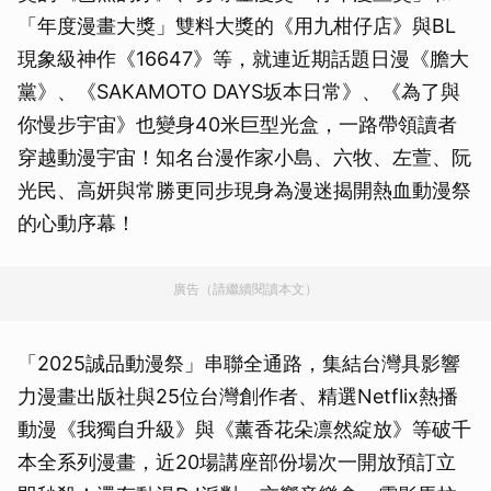
「年度漫畫大獎」雙料大獎的《用九柑仔店》與BL
現象級神作《16647》等，就連近期話題日漫《膽大
黨》、《SAKAMOTO DAYS坂本日常》、《為了與
你慢步宇宙》也變身40米巨型光盒，一路帶領讀者
穿越動漫宇宙！知名台漫作家小島、六牧、左萱、阮
光民、高妍與常勝更同步現身為漫迷揭開熱血動漫祭
的心動序幕！
廣告（請繼續閱讀本文）
「2025誠品動漫祭」串聯全通路，集結台灣具影響
力漫畫出版社與25位台灣創作者、精選Netflix熱播
動漫《我獨自升級》與《薰香花朵凛然綻放》等破千
本全系列漫畫，近20場講座部份場次一開放預訂立