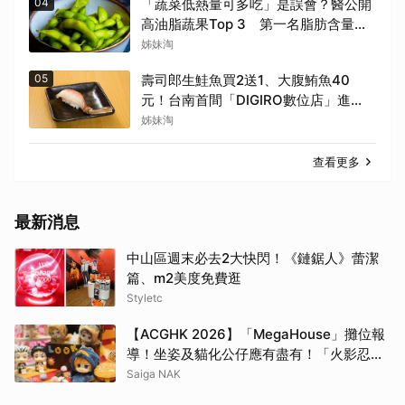
04
「蔬菜低熱量可多吃」是誤會？醫公開
高油脂蔬果Top 3 第一名脂肪含量高
達23%！
姊妹淘
05
壽司郎生鮭魚買2送1、大腹鮪魚40
元！台南首間「DIGIRO數位店」進
駐 松葉蟹限時上桌
姊妹淘
查看更多
最新消息
中山區週末必去2大快閃！《鏈鋸人》蕾潔
篇、m2美度免費逛
Styletc
【ACGHK 2026】「MegaHouse」攤位報
導！坐姿及貓化公仔應有盡有！「火影忍
者」「咒術迴戰」等
Saiga NAK