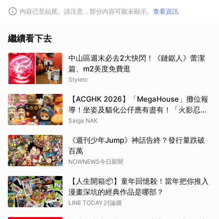
內容已至結尾。請注意，部分內容可能未顯示。
查看資訊
繼續看下去
中山區週末必去2大快閃！《鏈鋸人》蕾潔
篇、m2美度免費逛
Styletc
【ACGHK 2026】「MegaHouse」攤位報
導！坐姿及貓化公仔應有盡有！「火影忍
者」「咒術迴戰」等
Saiga NAK
《週刊少年Jump》神話告終？發行量跌破
百萬
NOWNEWS今日新聞
【人生開箱📦】童年回憶殺！當年把你推入
漫畫深坑的經典作品是哪部？
LINE TODAY 討論牆