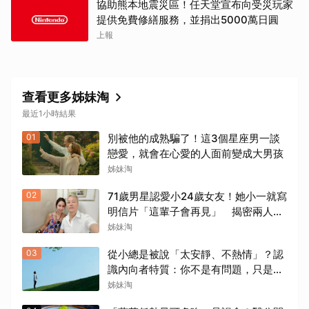
協助熊本地震災區！任天堂宣布向受災玩家
提供免費修繕服務，並捐出5000萬日圓
上報
查看更多姊妹淘
最近1小時結果
01
別被他的成熟騙了！這3個星座男一談
戀愛，就會在心愛的人面前變成大男孩
姊妹淘
02
71歲男星認愛小24歲女友！她小一就寫
明信片「這輩子會再見」 揭密兩人七
世重逢奇緣
姊妹淘
03
從小總是被說「太安靜、不熱情」？認
識內向者特質：你不是有問題，只是能
量來源不同
姊妹淘