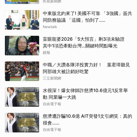
民視新聞網
中東版北約來了! 美國不可靠 「3強國」簽共
同防務協議 「這國」怕到了.....
Newtalk
盲眼龍婆2026「5大預言」剩3項未驗證
其中1項恐牽動台灣...關鍵時間點曝光
鏡報
中職／大讚各隊洋投實力好！ 葉君璋聽見
阿部雄大被註銷好吃驚
三立新聞網
水很深！爆女律師詐慈濟10.6億元1反常舉
動 同業嚇一大跳
自由電子報
慈濟遭詐騙10.6億 AIT突發1文引網笑：真的
很會……
自由電子報