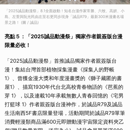
「2025誠品動漫祭」8.1全面啟動！知名台漫作家常勝、六牧、高妍、小
島、左萱與阮光民由左至右更同步現身「誠品R79」最新300米漫畫名場
景之路！ (圖 / 誠品)
亮點５：「2025誠品動漫祭」獨家作者親簽版台漫
限量必收！
「2025誠品動漫祭」首推誠品獨家作者親簽版台
漫！集結台灣首部植物採集漫畫《採集人的野帳
1》、曾獲金漫大獎和年度漫畫獎的《獅子藏匿的書
屋1》、描寫1930年代台北高校青春物語的《芭蕉的
芽 1》，以及連載10年承載無數人青春回憶的《宅男
打籃球 1》作者親簽版台漫神作，於誠品R79及誠品
生活南西5F書店限量登場，活動期間於誠品R79單筆
消費輕漫類商品滿600元即贈動漫宇宙限定資料夾乙