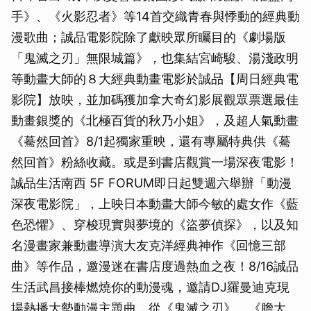
手》、《火影忍者》等14首交織青春與悸動的經典動
漫歌曲；誠品電影院除了獻映眾所矚目的《劇場版
「鬼滅之刃」無限城篇》，也集結宮崎駿、湯淺政明
等動畫大師的８大經典動畫電影於誠品【周日經典電
影院】放映，並加碼獲加拿大奇幻影展觀眾票選最佳
動畫銀獎的《北極百貨的秋乃小姐》，及超人氣動畫
《驀然回首》8/1起獨家重映，還有專屬特典供《驀
然回首》粉絲收藏。或是到書店觀賞一場深夜電影！
誠品生活南西 5F FORUM即日起雙週六舉辦「動漫
深夜電影院」，上映日本動畫大師今敏的處女作《藍
色恐懼》、穿梭現實與夢境的《盜夢偵探》，以及知
名漫畫家兼動畫導演大友克洋經典神作《回憶三部
曲》等作品，邀漫迷在書店度過熱血之夜！8/16誠品
生活武昌接棒燃燒你的動漫魂，邀請DJ羅曼迪克現
場熱播大勢動漫主題曲，從《鬼滅之刃》、《膽大