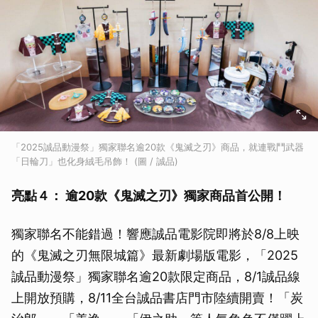
取消
「2025誠品動漫祭」獨家聯名逾20款《鬼滅之刃》商品，就連戰鬥武器
「日輪刀」也化身絨毛吊飾！ (圖 / 誠品)
亮點４： 逾20款《鬼滅之刃》獨家商品首公開！
獨家聯名不能錯過！響應誠品電影院即將於8/8上映
的《鬼滅之刃無限城篇》最新劇場版電影，「2025
誠品動漫祭」獨家聯名逾20款限定商品，8/1誠品線
上開放預購，8/11全台誠品書店門市陸續開賣！「炭