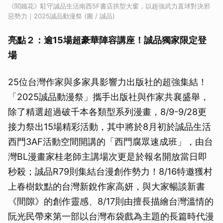
《閻鐵花》駐守誠品生活南西5F書店拱型大窗，以超強武力直球對決邪
惡勢力｜2025誠品動漫祭 (圖 / 誠品)
亮點２：逾15場超豪華陣容講座！誠品獨家限定登
場
25位台灣作家與多家具影響力出版社的超強集結！
「2025誠品動漫祭」攜手出版社與作家共襄盛舉，
除了精選超過破千本各類型系列漫畫，8/9-9/28更
接力祭出15場精彩活動，其中將於8月初於誠品生活
西門3AF活動空間開講的「西門腐眾速成班」，由台
灣BL漫畫家桂老師主講場次更是於報名開放當日即
秒殺；誠品R79則集結台漫創作勢力！8/16特邀獲村
上春樹欽點的台灣新銳作家高妍，與大家暢談新書
《間隙》的創作靈感、8/17則由擅長描繪台灣溫情的
阮光民帶來第一部以台灣布袋戲為主題的長篇時代漫