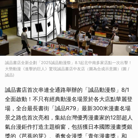
誠品書店全新企劃「2025誠品動漫祭」8.1起北中南多家店點一次出擊！
大勢動漫《進擊的巨人》驚現誠品書店中友店（圖為合成示意圖）(圖 /
誠品)
誠品書店首次串連全通路舉辦的「誠品動漫祭」8/1
全面啟動！不只有經典動漫名場景於各大店點華麗登
場，全台最長書街「誠品R79」最新300米漫畫名場
景之路也首次亮相，集結台灣優秀漫畫家的12部超人
氣台漫鉅作打造主題櫥窗，包括獲日本國際漫畫獎銀
獎的《芭蕉的芽》、勇奪金漫獎「青年漫畫獎」和