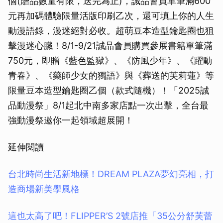
個(贈品數量有限，送完為止)，誠品會員單筆滿600
元再加碼體驗限量活版印刷乙次，還可填上你的人生
動漫語錄，漫迷絕對必收。超萌豆本造型鑰匙圈也狙
擊漫迷心臟！8/1-9/21誠品會員購買參展書籍單筆滿
750元，即贈《藍色監獄》、《防風少年》、《躍動
青春》、《藥師少女的獨語》與《葬送的芙莉蓮》等
限量豆本造型鑰匙圈乙個（款式隨機）！「2025誠
品動漫祭」8/1起北中南多家店點一次出擊，全台最
強動漫祭邀你一起領域超展開！
延伸閱讀
台北時尚生活新地標！DREAM PLAZA夢幻亮相，打
造商場新美學風格
這也太高了吧！FLIPPER’S 2號店推「35公分舒芙蕾