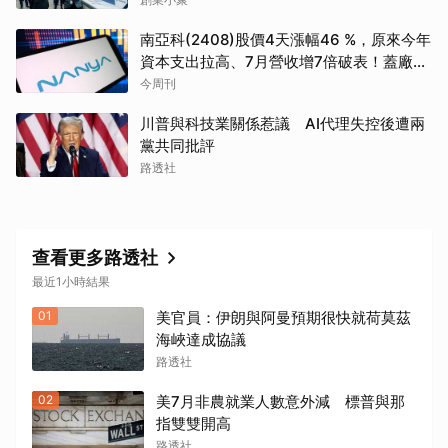
南亞科(2408)股價4天漲幅46 %，原來今年
資本支出拉高、7月營收增7倍破表！蓋廠買
設備最新營運目標曝光
今周刊
川普與科技業關係惹議 AI代理失控後遭兩
黨共同批評
路透社
查看更多路透社
最近1小時結果
01
美官員：伊朗與阿曼預期很快就荷莫茲
海峽達成協議
路透社
02
美7月非農就業人數意外減 標普與那
指雙雙開高
路透社