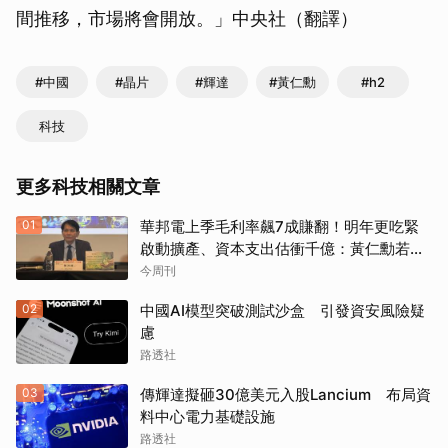
間推移，市場將會開放。」中央社（翻譯）
#中國
#晶片
#輝達
#黃仁勳
#h2
科技
更多科技相關文章
01
華邦電上季毛利率飆7成賺翻！明年更吃緊
啟動擴產、資本支出估衝千億：黃仁勳若想
到，早入主記憶體廠
今周刊
02
中國AI模型突破測試沙盒 引發資安風險疑
慮
路透社
03
傳輝達擬砸30億美元入股Lancium 布局資
料中心電力基礎設施
路透社