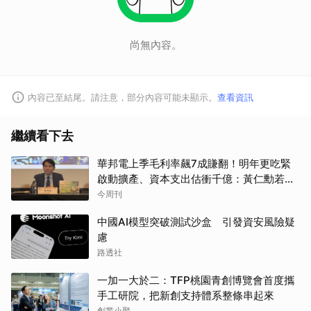
尚無內容。
內容已至結尾。請注意，部分內容可能未顯示。
查看資訊
繼續看下去
華邦電上季毛利率飆7成賺翻！明年更吃緊
啟動擴產、資本支出估衝千億：黃仁勳若想
到，早入主記憶體廠
今周刊
中國AI模型突破測試沙盒 引發資安風險疑
慮
路透社
一加一大於二：TFP桃園青創博覽會首度攜
手工研院，把新創支持體系整條串起來
創業小聚