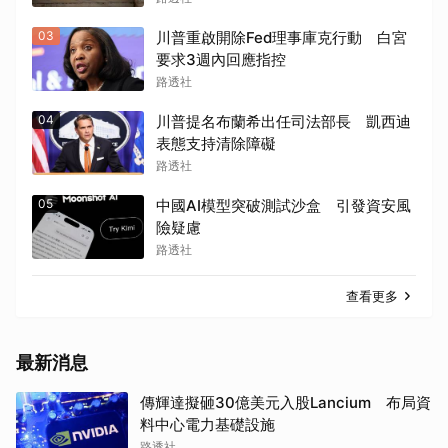
03
川普重啟開除Fed理事庫克行動 白宮
要求3週內回應指控
路透社
04
川普提名布蘭希出任司法部長 凱西迪
表態支持清除障礙
路透社
05
中國AI模型突破測試沙盒 引發資安風
險疑慮
路透社
查看更多
最新消息
傳輝達擬砸30億美元入股Lancium 布局資
料中心電力基礎設施
路透社