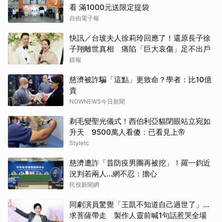
看 滿1000元送限定提袋
自由電子報
快訊／台玻夫人徐莉玲回應了！還原長子徐
子翔離世真相 痛陷「巨大哀傷」足不出戶
鏡報
慈濟被詐騙「這點」更致命？學者：比10億
貴
NOWNEWS今日新聞
剃毛變聖光儀式！西伯利亞貓閉眼站立宛如
升天 9500萬人看傻：已看見上帝
Styletc
慈濟遭詐「昔防疫男團再被挖」！羅一鈞近
況判若兩人…網不忍：擔心
民視新聞網
同劇演員驚覺「王凱不知道自己過世了」...
求菩薩帶走 製作人靈前喊1句話惹哭全場