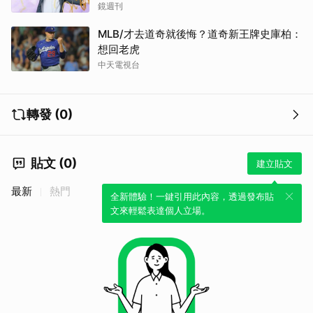
鏡週刊
MLB/才去道奇就後悔？道奇新王牌史庫柏：
取消
想回老虎
中天電視台
轉發 (0)
貼文 (0)
建立貼文
最新
熱門
全新體驗！一鍵引用此內容，透過發布貼
文來輕鬆表達個人立場。