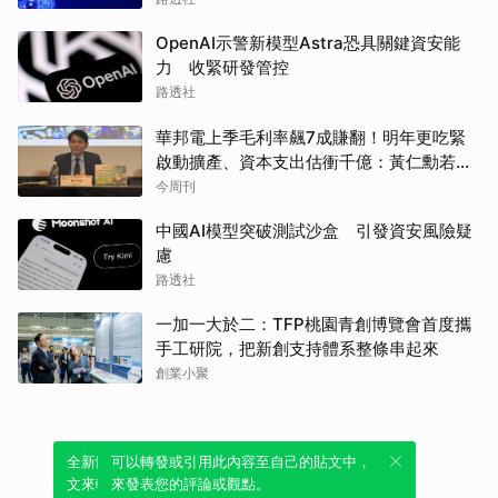
OpenAI示警新模型Astra恐具關鍵資安能
力 收緊研發管控
路透社
華邦電上季毛利率飆7成賺翻！明年更吃緊
啟動擴產、資本支出估衝千億：黃仁勳若想
到，早入主記憶體廠
今周刊
中國AI模型突破測試沙盒 引發資安風險疑
慮
路透社
一加一大於二：TFP桃園青創博覽會首度攜
手工研院，把新創支持體系整條串起來
創業小聚
全新體驗！一鍵引用此內容，透過發布貼
可以轉發或引用此內容至自己的貼文中，
文來輕鬆表達個人立場。
來發表您的評論或觀點。