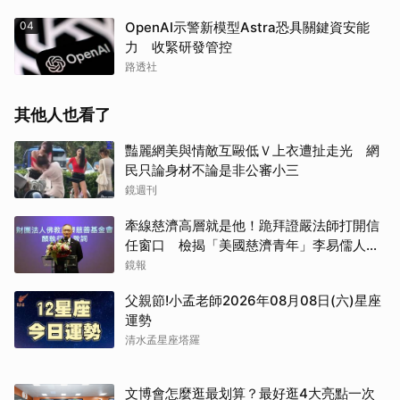
04
OpenAI示警新模型Astra恐具關鍵資安能
力 收緊研發管控
路透社
其他人也看了
豔麗網美與情敵互毆低Ｖ上衣遭扯走光 網
民只論身材不論是非公審小三
鏡週刊
牽線慈濟高層就是他！跪拜證嚴法師打開信
任窗口 檢揭「美國慈濟青年」李易儒人脈
網絡
鏡報
父親節!小孟老師2026年08月08日(六)星座
運勢
清水孟星座塔羅
文博會怎麼逛最划算？最好逛4大亮點一次