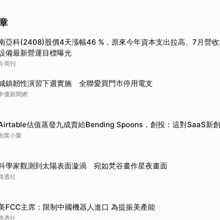
章
南亞科(2408)股價4天漲幅46 %，原來今年資本支出拉高、7月營
設備最新營運目標曝光
今周刊
城鎮韌性演習下週實施 全聯愛買門市停用電支
卡優新聞網
Airtable估值蒸發九成賣給Bending Spoons，創投：這對SaaS
創業小聚
科學家觀測到太陽表面漩渦 宛如梵谷畫作星夜畫面
路透社
美FCC主席：限制中國機器人進口 為提振美產能
路透社