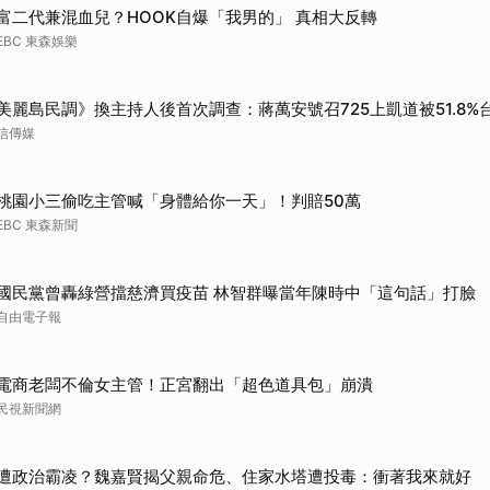
富二代兼混血兒？HOOK自爆「我男的」 真相大反轉
EBC 東森娛樂
美麗島民調》換主持人後首次調查：蔣萬安號召725上凱道被51.8
信傳媒
桃園小三偷吃主管喊「身體給你一天」！判賠50萬
EBC 東森新聞
國民黨曾轟綠營擋慈濟買疫苗 林智群曝當年陳時中「這句話」打臉
自由電子報
電商老闆不倫女主管！正宮翻出「超色道具包」崩潰
民視新聞網
遭政治霸凌？魏嘉賢揭父親命危、住家水塔遭投毒：衝著我來就好