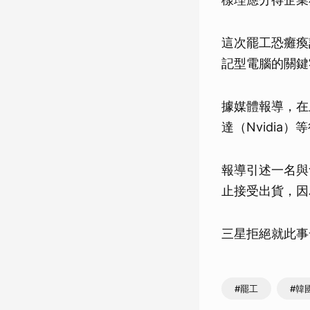
這次罷工恐癱瘓
記型電腦的關鍵
據媒體報導，在
達（Nvidi
報導引述一名與
止接受出貨，因
三星拒絕就此事
#罷工
#韓