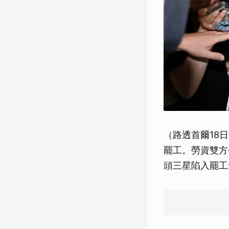
（路透首爾18
罷工。勞資雙方
頭三星陷入罷工