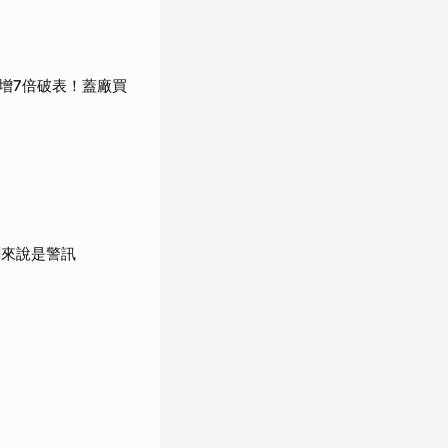
收增7倍破表！蓋廠買
新創來說是警訊