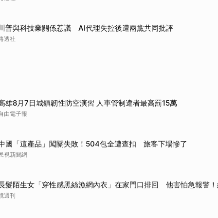
取消
川普與科技業關係惹議 AI代理失控後遭兩黨共同批評
路透社
高雄8月7日城鎮韌性防空演習 人車管制違者最高罰15萬
自由電子報
中國「這產品」闖關失敗！504包全遭查扣 旅客下場慘了
民視新聞網
長髮陌生女「穿性感黑絲漁網內衣」在家門口排回 他害怕急報警！
鏡週刊