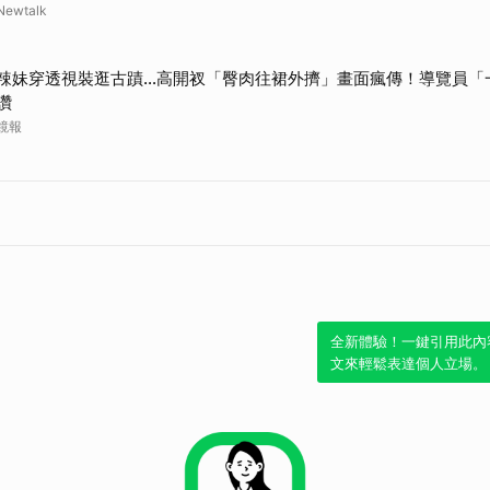
Newtalk
辣妹穿透視裝逛古蹟…高開衩「臀肉往裙外擠」畫面瘋傳！導覽員「
讚
鏡報
全新體驗！一鍵引用此內
文來輕鬆表達個人立場。