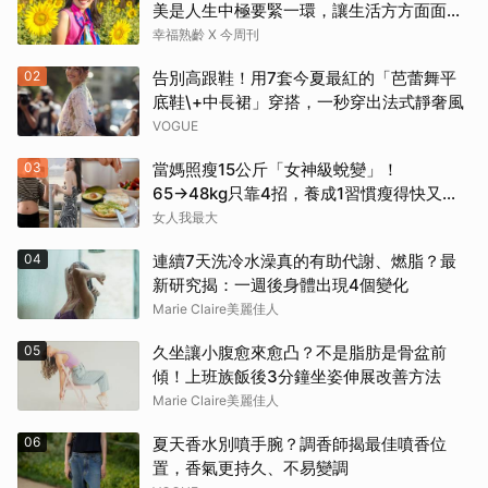
美是人生中極要緊一環，讓生活方方面面，
更加豐富有樂趣
幸福熟齡 X 今周刊
02
告別高跟鞋！用7套今夏最紅的「芭蕾舞平
底鞋\+中長裙」穿搭，一秒穿出法式靜奢風
VOGUE
03
當媽照瘦15公斤「女神級蛻變」！
65→48kg只靠4招，養成1習慣瘦得快又不
復胖
女人我最大
04
連續7天洗冷水澡真的有助代謝、燃脂？最
新研究揭：一週後身體出現4個變化
Marie Claire美麗佳人
05
久坐讓小腹愈來愈凸？不是脂肪是骨盆前
傾！上班族飯後3分鐘坐姿伸展改善方法
Marie Claire美麗佳人
06
夏天香水別噴手腕？調香師揭最佳噴香位
置，香氣更持久、不易變調