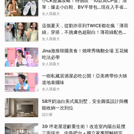
小CK撿漏攻略！特價區「10款高CP值」清
單：爆走小白鞋、BV平替包…現在入手省一
筆
女人我最大
這個夏天，從劉亦菲到TWICE都在瘋「薄荷
綠」穿搭，不挑膚色超顯白！薄荷綠配色公
開
女人我最大
Jina激推韓國美食！燒啤秀嗨翻全場 五花豬
吃法必學
女人我最大
一樹私藏居酒屋必吃公開！亞美將帶你大啖
道地泰國味
女人我最大
58坪奶油白美式風別墅，安全圓弧設計與機
能收納一次到位
設計家
39 坪老屋逆齡重生術！改造室內陽台延攬
三面採光，中島吧台＋獨立家事間解鎖完美