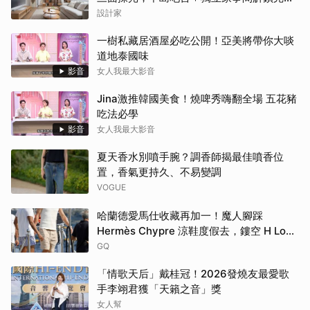
家務路徑
設計家
一樹私藏居酒屋必吃公開！亞美將帶你大啖
道地泰國味
影音
女人我最大影音
Jina激推韓國美食！燒啤秀嗨翻全場 五花豬
吃法必學
影音
女人我最大影音
夏天香水別噴手腕？調香師揭最佳噴香位
置，香氣更持久、不易變調
VOGUE
哈蘭德愛馬仕收藏再加一！魔人腳踩
Hermès Chypre 涼鞋度假去，鏤空 H Logo
大展慵懶高級感！
GQ
「情歌天后」戴桂冠！2026發燒友最愛歌
手李翊君獲「天籟之音」獎
女人幫