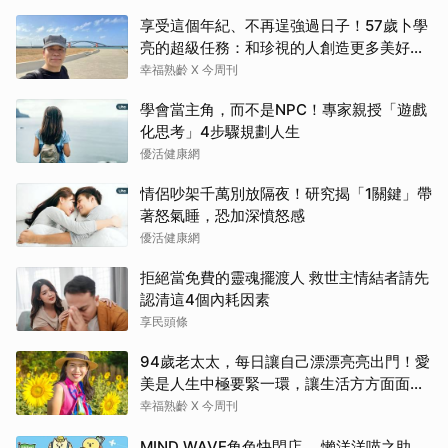
享受這個年紀、不再逞強過日子！57歲卜學
亮的超級任務：和珍視的人創造更多美好記
憶
幸福熟齡 X 今周刊
學會當主角，而不是NPC！專家親授「遊戲
化思考」4步驟規劃人生
優活健康網
情侶吵架千萬別放隔夜！研究揭「1關鍵」帶
著怒氣睡，恐加深憤怒感
優活健康網
拒絕當免費的靈魂擺渡人 救世主情結者請先
認清這4個內耗因素
享民頭條
94歲老太太，每日讓自己漂漂亮亮出門！愛
美是人生中極要緊一環，讓生活方方面面，
更加豐富有樂趣
幸福熟齡 X 今周刊
MIND WAVE角色快閃店 ，懶洋洋喵之助、