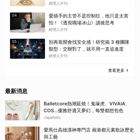
麼壓力？
經理人月刊
04
愛插手的主管不是控制狂，他只是太害
怕！《透視職場冰山》讀後思考
經理人月刊
05
別再靠開會找安全感！研究揭 3 種團隊
類型：交辦對了，就不用一直追進度
經理人月刊
查看更多
最新消息
Balletcore熱潮延燒！鬼塚虎、VIVAIA、
COS…優雅舒適又夢幻，每雙都想包色
Japaholic
愛馬仕高雄漢神專門店 藉港都元素歌詠歷史
與工藝