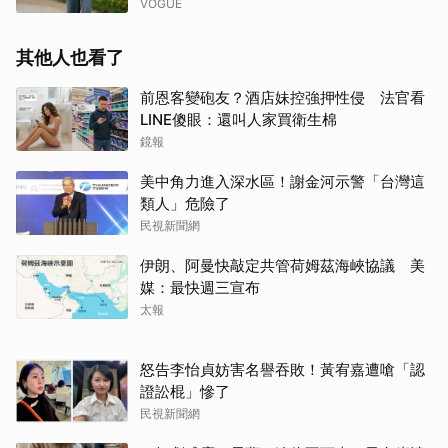
VOGUE
其他人也看了
前恩客變砲友？酒店妹控強押性侵 法官看
LINE傻眼：還叫人家買衛生棉
鏡報
美中角力進入深水區！謝金河示警「台灣這
類人」危險了
民視新聞網
伊朗、阿曼快敲定共管荷姆茲海峽協議 美
媒：最快週三宣布
太報
怒告李怡貞妨害名譽吞敗！黃宥嘉遭嗆「認
證訟棍」慘了
民視新聞網