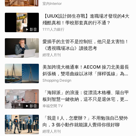
室內Interior
【UIUX設計師生存戰】進職場才發現的4大
殘酷真相！學校那套真的行不通？
影音
1111人力銀行
愛插手的主管不是控制狂，他只是太害怕！
《透視職場冰山》讀後思考
經理人月刊
美加跨境大橋通車！AECOM 操刀北美最長
斜張橋，雙塔曲線以冰球「揮桿弧線」為靈
感
Shopping Design
「海歸派」的浪漫：從漂流木格柵、陽台甲
板到智慧一鍵收納，這不只是退休宅，更是
遊子的心靈港灣！！
影音
幸福空間 TV
「我是 I 人，怎麼辦？」不用勉強自己變外
向，3 個小動作就能讓人覺得你很好聊
經理人月刊