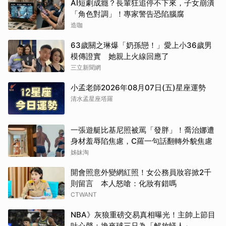
AI短劇成癮？長輩狂追停不下來，子女崩潰
「角色對調」！專家警告恐陷腦腐
造咖
63歲關之琳爆「奶孫戀！」愛上小36歲男
模傳證實 她親上火線回應了
三立新聞網
小孟老師2026年08月07日(五)星座運勢
清水孟星座塔羅
一張遊艇比基尼照被罵「發胖」！喬治娜遭
身材羞辱陷焦慮，C羅一句話翻轉外貌焦慮
姊妹淘
開會照意外變網紅照！女公務員妝容掀2千
則留言 本人怒嗆：化妝有錯嗎
CTWANT
NBA》灰狼重磅交易真相曝光！主帥上節目
吐心聲：換來球三只為「解放蟻人」