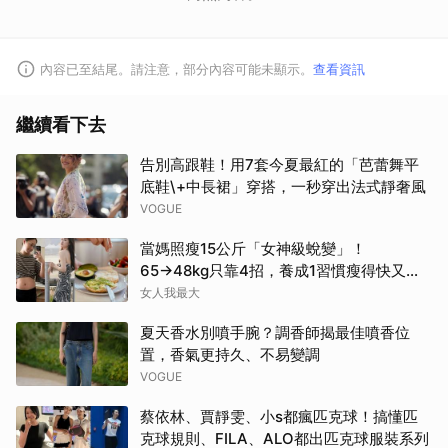
內容已至結尾。請注意，部分內容可能未顯示。
查看資訊
繼續看下去
告別高跟鞋！用7套今夏最紅的「芭蕾舞平
底鞋\+中長裙」穿搭，一秒穿出法式靜奢風
VOGUE
當媽照瘦15公斤「女神級蛻變」！
65→48kg只靠4招，養成1習慣瘦得快又不
復胖
女人我最大
夏天香水別噴手腕？調香師揭最佳噴香位
置，香氣更持久、不易變調
VOGUE
蔡依林、賈靜雯、小s都瘋匹克球！搞懂匹
克球規則、FILA、ALO都出匹克球服裝系列