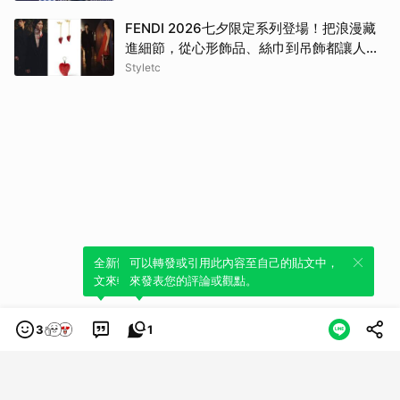
FENDI 2026七夕限定系列登場！把浪漫藏
進細節，從心形飾品、絲巾到吊飾都讓人一
眼心動
Styletc
全新體驗！一鍵引用此內容，透過發布貼
可以轉發或引用此內容至自己的貼文中，
文來輕鬆表達個人立場。
來發表您的評論或觀點。
3
1
類別
服務條款
隱私權政策
服務聲明