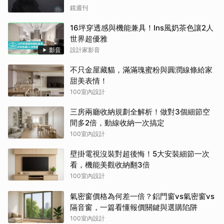
鏡週刊
16坪穿透感與機能兼具！Ins風奶茶色讓2人
世界超優雅
影音
設計家影音
不只金屋藏貓，滿滿瑰蜜粉與圓潤線條給家
甜美表情！
100室內設計
三房兩廳收納規劃全解析！做對3個細節空
間多2倍，動線收納一次搞定
100室內設計
壁掛電視沒裝對超後悔！5大安裝細節一次
看，機能美觀收納翻3倍
100室內設計
氣密窗價格為何差一倍？鋁門窗vs氣密窗vs
隔音窗，一篇看懂報價關鍵與選購陷阱
100室內設計