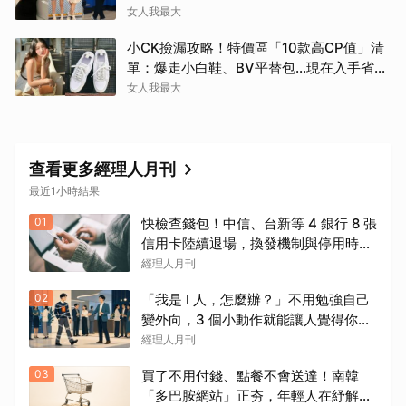
女人我最大
小CK撿漏攻略！特價區「10款高CP值」清
單：爆走小白鞋、BV平替包…現在入手省一
筆
女人我最大
查看更多經理人月刊
最近1小時結果
01
快檢查錢包！中信、台新等 4 銀行 8 張
信用卡陸續退場，換發機制與停用時間
一次看
經理人月刊
02
「我是 I 人，怎麼辦？」不用勉強自己
變外向，3 個小動作就能讓人覺得你很
好聊
經理人月刊
03
買了不用付錢、點餐不會送達！南韓
「多巴胺網站」正夯，年輕人在紓解什