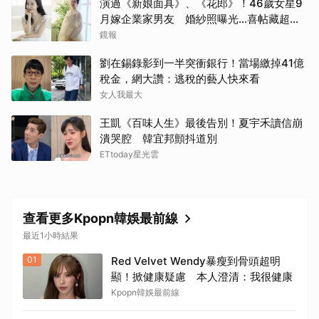
演過《新娘面具》、《花郎》！46歲女星9
月嫁企業家男友 婚紗照曝光…喜帖藏超甜
告白
鏡報
劉在錫錄影到一半突衝銀行！當場繳掉41億
稅金，網大讚：逃稅的藝人快來看
女人我最大
王凱《百味人生》最後告別！夏宇禾讀信崩
潰哭腔 韓宜邦顫抖道別
ETtoday星光雲
查看更多Kpopn韓娛最前線
最近1小時結果
01
Red Velvet Wendy暴瘦到骨頭超明
顯！掀健康疑慮 本人澄清：我很健康
Kpopn韓娛最前線