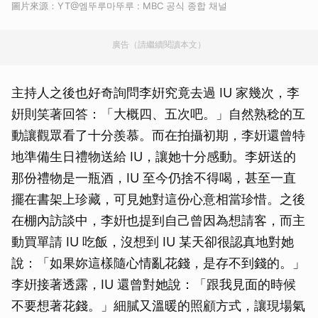
圖片來源：YT@엠뚜루마뚜루 : MBC 공식 종합 채널
廣告（請繼續閱讀本文）
主持人之後也好奇詢問李姸究竟去過 IU 家幾次，李
姸則笑著回答：「大概四、五次吧。」自然熟稔的互
動讓觀眾看了十分羨慕。而在拍攝初期，李姸還曾特
地準備生日禮物送給 IU，讓她十分感動。李妍送的
那份禮物是一瓶酒，IU 至今仍捨不得喝，甚至一直
擺在書架上珍藏，可見她對這份心意相當珍惜。之後
在棚內訪談中，李姸也提到自己曾因為想請客，而主
動買單請 IU 吃飯，沒想到 IU 某天卻很認真地對她
說：「如果妳這樣隨心情亂花錢，是存不到錢的。」
李姸接著透露，IU 還曾對她說：「跟我見面的時候
不要想著花錢。」細膩又溫暖的照顧方式，讓現場氣