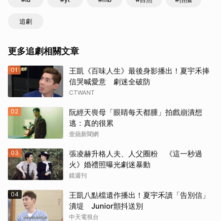
追劇
更多追劇相關文章
01
王凱《百味人生》最後身影播出！夏宇禾捧
信哭喊愛意 劇迷全破防
CTWANT
02
阮經天喪母「眼睛每天都腫」拍戲崩潰想
逃：真的很累
壹蘋新聞網
03
張凌赫升格人夫、人父圈粉 《這一秒過
火》婚禮照曝光劇迷暴動
鏡週刊
04
王凱八點檔遺作播出！夏宇禾讀「告別信」
潰堤 Junior顫抖送別
中天電視台