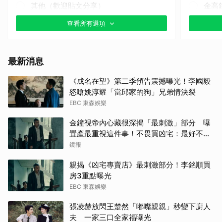
其他（歡迎貼文分享）
金高
查看所有選項
山下
高允
最新消息
張凌
《成名在望》第二季預告震撼曝光！李國毅
怒嗆姚淳耀「當邱家的狗」兄弟情決裂
王楚
EBC 東森娛樂
小栗
金鐘視帝內心藏很深揭「最刺激」部分 曝
置產最重視這件事！不畏買凶宅：最好不要
徐仁
知道
鏡報
親揭《凶宅專賣店》最刺激部分！李銘順買
金武
房3重點曝光
EBC 東森娛樂
田曦
張凌赫放閃王楚然「嘟嘴親親」秒變下廚人
山姆
夫 一家三口全家福曝光