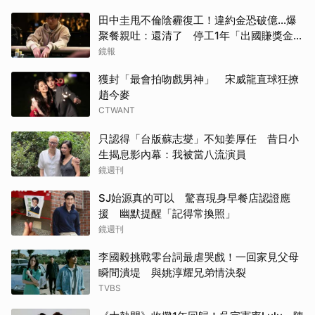
田中圭甩不倫陰霾復工！違約金恐破億...爆
聚餐親吐：還清了 停工1年「出國賺獎金」
內幕曝光
鏡報
獲封「最會拍吻戲男神」 宋威龍直球狂撩
趙今麥
CTWANT
只認得「台版蘇志燮」不知姜厚任 昔日小
生揭息影內幕：我被當八流演員
鏡週刊
SJ始源真的可以 驚喜現身早餐店認證應
援 幽默提醒「記得常換照」
鏡週刊
李國毅挑戰零台詞最虐哭戲！一回家見父母
瞬間潰堤 與姚淳耀兄弟情決裂
TVBS