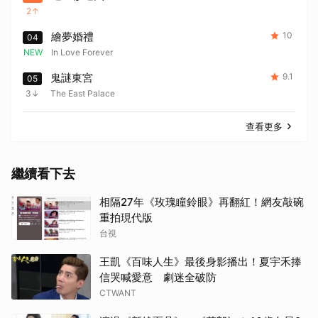
2
繪夢婚禮
10
04
NEW
In Love Forever
鬼謎東宮
9.1
05
3
The East Palace
查看更多
繼續看下去
相隔27年《玫瑰瞳鈴眼》再翻紅！網友敲碗
重拍現代版
台視
王凱《百味人生》最後身影播出！夏宇禾捧
信哭喊愛意 劇迷全破防
CTWANT