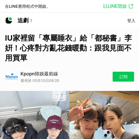
以LINE開啟
在LINE應用程式中開啟。
追劇
登入
IU家裡留「專屬睡衣」給「都秘書」李
姸！心疼對方亂花錢暖勸：跟我見面不
用買單
Kpopn韓娛最前線
訂閱
發布於 05月10日06:35