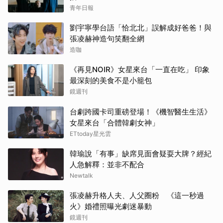
青年日報
劉宇寧學台語「恰北北」誤解成好爸爸！與
張凌赫神造句笑翻全網
造咖
《再見NOIR》女星來台「一直在吃」 印象
最深刻的美食不是小籠包
鏡週刊
台劇跨國卡司重磅登場！《機智醫生生活》
女星來台「合體韓劇女神」
ETtoday星光雲
韓瑜說「有事」缺席見面會疑耍大牌？經紀
人急解釋：並非不配合
Newtalk
張凌赫升格人夫、人父圈粉 《這一秒過
火》婚禮照曝光劇迷暴動
鏡週刊