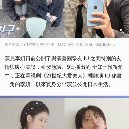
圖片來源：YT@엠뚜루마뚜루 : MBC 공식 종합 채널, IG@dlwlrma
演員李姸日前公開了與演藝圈摯友 IU 之間特別的友
情與暖心美談，引發熱議。9日播出的 全知干預視角
中，正在電視劇《21世紀大君夫人》裡飾演 IU 秘書
一角的李姸，以來賓身分出演並公開日常生活。