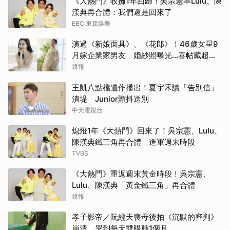
《大熱門》收攤1年回歸！吳宗憲率Lulu、陳
漢典再合體：我們還是回來了
EBC 東森娛樂
演過《新娘面具》、《花郎》！46歲女星9
月嫁企業家男友 婚紗照曝光…喜帖藏超甜
告白
鏡報
王凱八點檔遺作播出！夏宇禾讀「告別信」
潰堤 Junior顫抖送別
中天電視台
熄燈1年《大熱門》回來了！吳宗憲、Lulu、
陳漢典鐵三角再合體 進軍週末時段
TVBS
《大熱門》重返週末黃金時段！吳宗憲、
Lulu、陳漢典「黃金鐵三角」再合體
鏡報
孝子影帝／阮經天喪母後拍《沉默的審判》
崩潰 哭到每天雙眼腫1個月