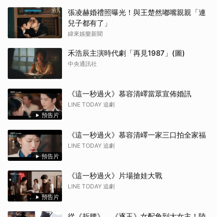
張凌赫婚禮照曝光！與王楚然嘟嘴親親「連
IU
兒子都有了」
緯來娛樂新聞
楊洋
禾浩辰主演時代劇「再見1987」(圖)
Jis
中央通訊社
傑瑞
《這一秒過火》慕容清嶧當眾宣佈婚訊
LINE TODAY 追劇
申惠
預告片
金宣
《這一秒過火》慕容清嶧一家三口拍全家福
LINE TODAY 追劇
戶田
預告片
湯姆
《這一秒過火》片場搶娃大戰
LINE TODAY 追劇
預告片
從《折腰》、《逐玉》女配角到大女主！陸