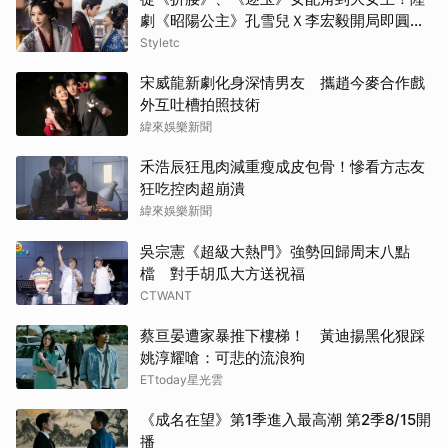
劇《昭陽公主》孔雪兒Ｘ李宏毅開局即圓
房，這場帶毒的權謀虐戀太過癮
Styletc
宋威龍新劇化身深情男友 攜趙今麥合作戲
外互吐槽拍照技術
緯來娛樂新聞
禾浩辰狂甩肉減重瘦成皮包骨！慘看方志友
狂吃控肉超崩潰
緯來娛樂新聞
吳宗憲《超級大熱門》強勢回歸周末八點
檔 對手胡瓜大方送祝福
CTWANT
蔡亘晏遭家暴推下樓梯！ 黃迪揚黑化狠踩
姚淳耀嗆：可悲的流浪狗
ETtoday星光雲
《成名在望》第1季進入最高潮 第2季8/15開
播