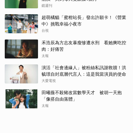
鏡週刊
超萌橘貓「蜜柑站長」發出許願卡！《營業
中》挑戰幸福小夜市
台視
禾浩辰為方志友暴瘦慘遭水刑 看她爽吃控
肉：好痛苦
太報
演活「社會邊緣人」被粉絲私訊謝救贖！洪
毓璟自封底層代言人：這是我當演員的使命
大愛電視
田曦薇不殺豬改當數學天才 被胡一天抱
「像搭自由落體」
太報