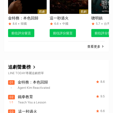
戲劇
戲劇
金特務：本色回歸
這一秒過火
聰明鎮
8.6
•
韓國
6.6
•
中國
5.7
•
台灣
前往評分留言
前往評分留言
前往評分留
取消
查看更多
追劇聲量榜
LINE TODAY專屬追劇榜單
金特務：本色回歸
8.6
01
-
Agent Kim Reactivated
鐵拳教育
9.5
02
1
Teach You a Lesson
這一秒過火
6.6
03