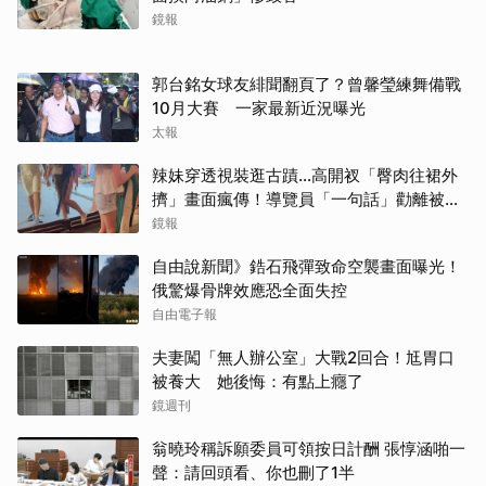
鏡報
郭台銘女球友緋聞翻頁了？曾馨瑩練舞備戰
10月大賽 一家最新近況曝光
太報
辣妹穿透視裝逛古蹟…高開衩「臀肉往裙外
擠」畫面瘋傳！導覽員「一句話」勸離被狂
讚
鏡報
自由說新聞》鋯石飛彈致命空襲畫面曝光！
俄驚爆骨牌效應恐全面失控
自由電子報
夫妻闖「無人辦公室」大戰2回合！尪胃口
被養大 她後悔：有點上癮了
鏡週刊
翁曉玲稱訴願委員可領按日計酬 張惇涵啪一
聲：請回頭看、你也刪了1半