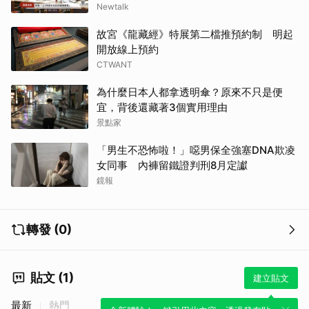
Newtalk
故宮《龍藏經》特展第二檔推預約制 明起
開放線上預約
CTWANT
為什麼日本人都拿透明傘？原來不只是便
宜，背後還藏著3個實用理由
景點家
「男生不恐怖啦！」噁男保全強塞DNA欺凌
女同事 內褲留鐵證判刑8月定讞
鏡報
轉發 (0)
貼文 (1)
建立貼文
最新
熱門