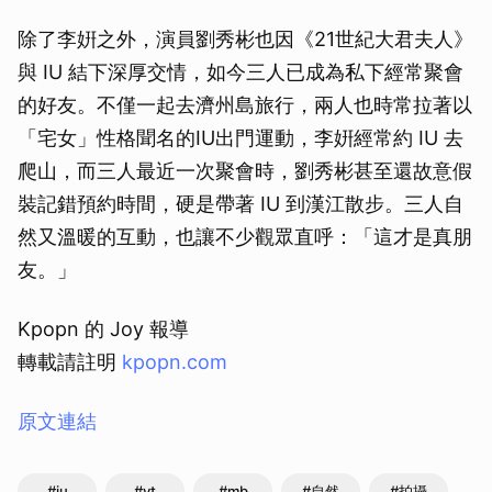
除了李姸之外，演員劉秀彬也因《21世紀大君夫人》
與 IU 結下深厚交情，如今三人已成為私下經常聚會
的好友。不僅一起去濟州島旅行，兩人也時常拉著以
「宅女」性格聞名的IU出門運動，李姸經常約 IU 去
爬山，而三人最近一次聚會時，劉秀彬甚至還故意假
裝記錯預約時間，硬是帶著 IU 到漢江散步。三人自
然又溫暖的互動，也讓不少觀眾直呼：「這才是真朋
友。」
Kpopn 的 Joy 報導
轉載請註明
kpopn.com
原文連結
#iu
#yt
#mb
#自然
#拍攝