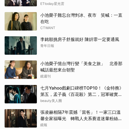
ETtoday星光雲
柳樂
小池榮子難忘台灣剉冰、夜市 笑喊：一直
其他
在吃
CTWANT
蘇志
李銘順挑房子舒服就好 陳姸霏一定要通風
青年日報
迪麗
朴恩
小池榮子憶台灣行變「美食之旅」 北香那
喊話最想來台朝聖
朴海
鏡週刊
生田
七月Yahoo戲劇口碑榜TOP10！《金特務》
第五，孟子義《百花殺》第二，冠軍確實
千黛
紅！
beauty美人圈
張凌赫相隔7年震撼「當爸」！一家三口溫
林智
馨全家福曝光 轉戰人夫系賽道迷暈粉絲嗨
喊：直接結婚
鏡報
李星