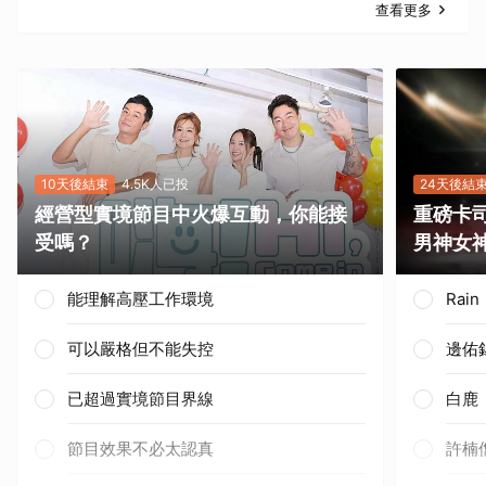
查看更多
10天後結束
4.5K人已投
24天後結
經營型實境節目中火爆互動，你能接
重磅卡司
受嗎？
男神女
能理解高壓工作環境
Rai
可以嚴格但不能失控
邊佑
已超過實境節目界線
白鹿
節目效果不必太認真
許楠