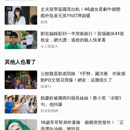
05
丈夫留學返國竟出軌！46歲女星劇中婚變
戲外尪崔元英1句叮嚀超暖
鏡報
06
劉在錫錄影到一半突衝銀行！當場繳掉41億
稅金，網大讚：逃稅的藝人快來看
女人我最大
其他人也看了
公館雞蛋糕老闆娘「1手勢」藏洋蔥 作家感
動PO文號召買爆！網友：這攤很久了
鏡週刊
饒慶鈴被攤商叫縣長妹妹！蔡小英「冷噴1
句」他抖爆
民視新聞網
19歲哥哥幫弟炸薯條 癲癇突然發作！「正
面撲向油鍋」慘毀容