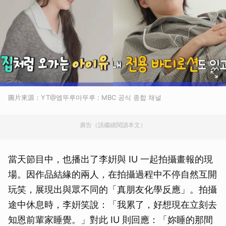
圖片來源：YT@엠뚜루마뚜루 : MBC 공식 종합 채널
廣告（請繼續閱讀本文）
當天節目中，也播出了李姸與 IU 一起拍攝畫報的現
場。因作品結緣的兩人，在拍攝過程中不停自然互開
玩笑，展現出與眾不同的「真朋友化學反應」。拍攝
途中休息時，李姸笑說：「我累了，好想現在立刻去
知恩前輩家睡覺。」對此 IU 則回應：「妳睡的那間