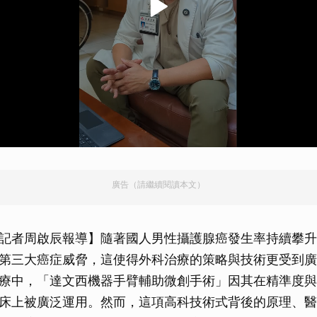
廣告（請繼續閱讀本文）
記者周啟辰報導】隨著國人男性攝護腺癌發生率持續攀升
第三大癌症威脅，這使得外科治療的策略與技術更受到廣
療中，「達文西機器手臂輔助微創手術」因其在精準度與
床上被廣泛運用。然而，這項高科技術式背後的原理、醫