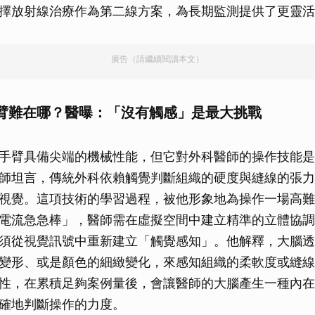
擇放射線治療作為第二線方案，為長期監測提供了更靈活
廣告（請繼續閱讀本文）
臂難在哪？醫曝：「沒有觸感」是最大挑戰
手臂具備尖端的機械性能，但它對外科醫師的操作技能是
師坦言，傳統外科依賴觸覺判斷組織的硬度與縫線的張力
視覺。這項技術的學習過程，被他形象地為操作一場高難
電流急急棒」，醫師需在虛擬空間中建立精準的立體協調
須從視覺訊號中重新建立「觸覺感知」。他解釋，大腦透
變形、或是顏色的細緻變化，來感知組織的柔軟度或縫線
性，在累積足夠案例量後，會讓醫師的大腦產生一種內在
確地判斷操作的力度。