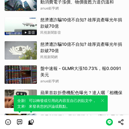
動消費電子漲價、物價復甦力道仍溫和
anue鉅亨網
慈濟遭詐騙10億不自知? 雄厚資產曝光年捐
款破70億
影音
民視新聞影音
慈濟遭詐騙10億不自知? 雄厚資產曝光年捐
款破70億
民視新聞網
盤中速報 - GLMR大漲10.73%，報0.0091
美元
anue鉅亨網
蘋果首款折疊機配色曝光？達人曬「相機保
護蓋」一票人瘋猜
全新體驗！一鍵引用此內容，透過發布貼
可以轉發或引用此內容至自己的貼文中，
民視新聞網
文來輕鬆表達個人立場。
來發表您的評論或觀點。
蘋果新機漲價"帶動舊機身價"! 通訊行回收業
績成長15%