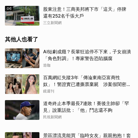
06
股東注意！三商美邦將下市「這天」停牌
還有252名千張大戶
三立新聞網
其他人也看了
AI短劇成癮？長輩狂追停不下來，子女崩潰
「角色對調」！專家警告恐陷腦腐
造咖
百萬網紅失蹤3年「傳淪東南亞富商性
奴」！警證實已遭撕票棄屍 涉案假閨密近
況曝光
鏡週刊
道奇終止本季最長7連敗！賽後主帥卻「罕
見」說重話批：「他」鬥志還不夠
民視新聞網
景區漂流竟能買「臨時女友」親親抱抱！套