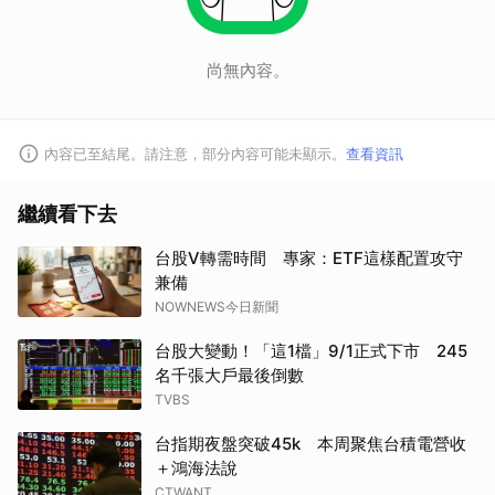
尚無內容。
內容已至結尾。請注意，部分內容可能未顯示。
查看資訊
繼續看下去
台股V轉需時間 專家：ETF這樣配置攻守
兼備
NOWNEWS今日新聞
台股大變動！「這1檔」9/1正式下市 245
名千張大戶最後倒數
TVBS
台指期夜盤突破45k 本周聚焦台積電營收
＋鴻海法說
CTWANT