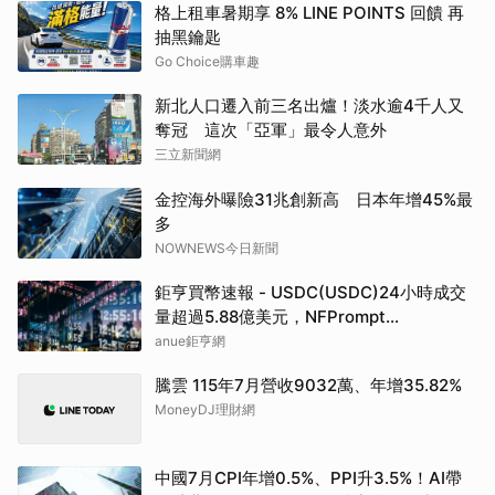
格上租車暑期享 8% LINE POINTS 回饋 再
抽黑鑰匙
Go Choice購車趣
新北人口遷入前三名出爐！淡水逾4千人又
奪冠 這次「亞軍」最令人意外
三立新聞網
金控海外曝險31兆創新高 日本年增45%最
多
NOWNEWS今日新聞
鉅亨買幣速報 - USDC(USDC)24小時成交
量超過5.88億美元，NFPrompt
Token(NFP)24小時漲幅達66.2%
anue鉅亨網
騰雲 115年7月營收9032萬、年增35.82%
MoneyDJ理財網
中國7月CPI年增0.5%、PPI升3.5%！AI帶