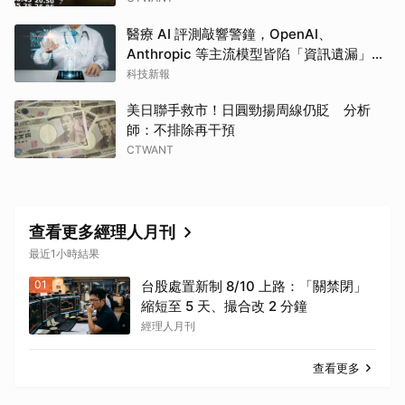
醫療 AI 評測敲響警鐘，OpenAI、
Anthropic 等主流模型皆陷「資訊遺漏」盲
點
科技新報
美日聯手救市！日圓勁揚周線仍貶 分析
師：不排除再干預
CTWANT
查看更多經理人月刊
最近1小時結果
01
台股處置新制 8/10 上路：「關禁閉」
縮短至 5 天、撮合改 2 分鐘
經理人月刊
查看更多