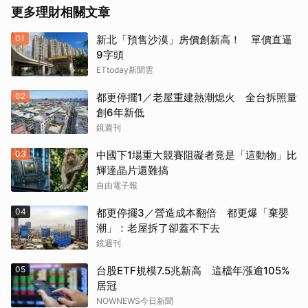
更多理財相關文章
01
新北「預售沙漠」房價創新高！ 單價直逼
9字頭
ETtoday新聞雲
02
都更停擺1／老屋重建熱潮熄火 全台拆照量
創6年新低
鏡週刊
03
中國下1場重大競賽阻礙者竟是「這動物」比
輝達晶片還難搞
自由電子報
04
都更停擺3／營造成本翻倍 都更爆「棄嬰
潮」：老屋拆了卻蓋不下去
鏡週刊
05
台股ETF規模7.5兆新高 這檔年漲逾105%
居冠
NOWNEWS今日新聞