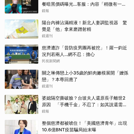
餐暗黑價碼曝光…客服：內容「稍微有一點
尺度」
鏡報
陽台內褲沾滿精液！新北人妻調監視器 驚
覺是「他」拿來磨蹭射精
鏡週刊
慈濟遭詐「昔防疫男團再被挖」！羅一鈞近
況判若兩人…網不忍：擔心
民視新聞網
關之琳傳戀上小35歲的鮮肉嫩模展開「嬤孫
戀」？本尊回應了
鏡週刊
婆媳隔空撕破臉？台玻夫人還原長子離世2
原因 「手機千金」不忍了：如其說還需要
離開嗎？
鏡報
整個慈濟都被唬住！「美國慈濟青年」出現
10.6億BNT疫苗騙局始末曝