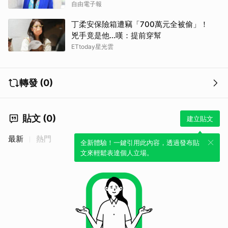
自由電子報
丁柔安保險箱遭竊「700萬元全被偷」！
兇手竟是他...嘆：提前穿幫
ETtoday星光雲
轉發 (0)
貼文 (0)
建立貼文
最新
熱門
全新體驗！一鍵引用此內容，透過發布貼
文來輕鬆表達個人立場。