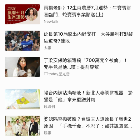
雨揚老師》12生肖農曆7月運勢：牛寶寶財
喜臨門、蛇寶寶事業順遂(上)
Newtalk
延長第10局擊出內野安打 大谷勝利打點終
結道奇7連敗
太報
丁柔安保險箱遭竊「700萬元全被偷」！
兇手竟是他...嘆：提前穿幫
ETtoday星光雲
陽台內褲沾滿精液！新北人妻調監視器 驚
覺是「他」拿來磨蹭射精
鏡週刊
婆媳隔空撕破臉？台玻夫人還原長子離世2
原因 「手機千金」不忍了：如其說還需要
離開嗎？
鏡報