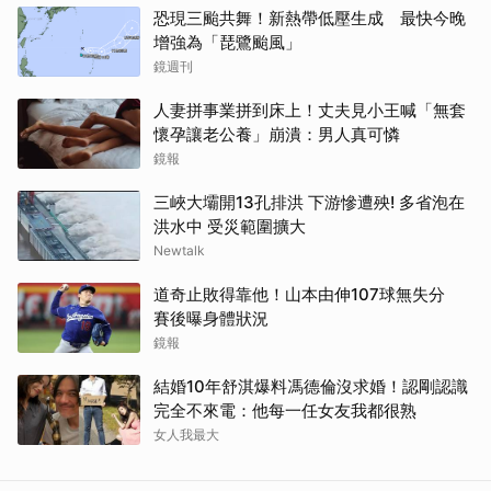
恐現三颱共舞！新熱帶低壓生成 最快今晚
增強為「琵鷺颱風」
鏡週刊
人妻拼事業拼到床上！丈夫見小王喊「無套
懷孕讓老公養」崩潰：男人真可憐
鏡報
三峽大壩開13孔排洪 下游慘遭殃! 多省泡在
洪水中 受災範圍擴大
Newtalk
道奇止敗得靠他！山本由伸107球無失分
賽後曝身體狀況
鏡報
結婚10年舒淇爆料馮德倫沒求婚！認剛認識
完全不來電：他每一任女友我都很熟
女人我最大