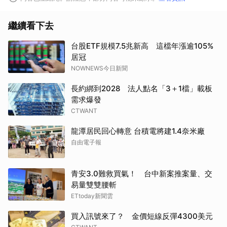
繼續看下去
台股ETF規模7.5兆新高 這檔年漲逾105%
居冠
NOWNEWS今日新聞
長約綁到2028 法人點名「3＋1檔」載板
需求爆發
CTWANT
龍潭居民回心轉意 台積電將建1.4奈米廠
自由電子報
青安3.0難救買氣！ 台中新案推案量、交
易量雙雙腰斬
ETtoday新聞雲
買入訊號來了？ 金價短線反彈4300美元