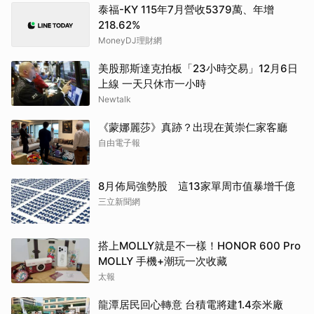
泰福-KY 115年7月營收5379萬、年增
218.62%
MoneyDJ理財網
美股那斯達克拍板「23小時交易」12月6日
上線 一天只休市一小時
Newtalk
《蒙娜麗莎》真跡？出現在黃崇仁家客廳
自由電子報
8月佈局強勢股 這13家單周市值暴增千億
三立新聞網
搭上MOLLY就是不一樣！HONOR 600 Pro
MOLLY 手機+潮玩一次收藏
太報
龍潭居民回心轉意 台積電將建1.4奈米廠