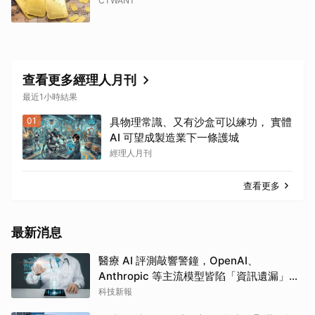
CTWANT
查看更多經理人月刊
最近1小時結果
01
具物理常識、又有沙盒可以練功， 實體
AI 可望成製造業下一條護城
經理人月刊
查看更多
最新消息
醫療 AI 評測敲響警鐘，OpenAI、
Anthropic 等主流模型皆陷「資訊遺漏」盲
點
科技新報