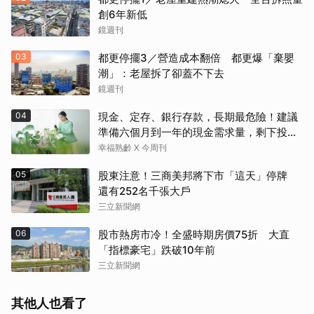
創6年新低
鏡週刊
03
都更停擺3／營造成本翻倍 都更爆「棄嬰
潮」：老屋拆了卻蓋不下去
鏡週刊
04
現金、定存、銀行存款，長期最危險！建議
準備六個月到一年的現金需求量，剩下投資
這2個
幸福熟齡 X 今周刊
05
股東注意！三商美邦將下市「這天」停牌
還有252名千張大戶
三立新聞網
06
股市熱房市冷！全盛時期房價75折 大直
「指標豪宅」跌破10年前
三立新聞網
其他人也看了