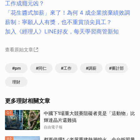
工作成癮元凶？
「花生醬式加薪」來了！為何 4 成企業捨棄績效調
薪制：寧願人人有獎，也不重賞頂尖員工？
加入《經理人》LINE好友，每天學習商管新知
查看原始文章
#pm
#同仁
#工作
#調薪
#審計部
理財
更多理財相關文章
01
中國下1場重大競賽阻礙者竟是「這動物」比
輝達晶片還難搞
自由電子報
02
都更停擺1／老屋重建熱潮熄火 全台拆照量