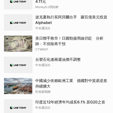
4.11元
MoneyDJ理財網
波克夏執行長阿貝爾出手 砸百億美元投資
Alphabet
中央通訊社
美日聯手救市！日圓勁揚周線仍貶 分析
師：不排除再干預
CTWANT
台塑石化連兩週油價不調整
中央通訊社
中國減少依賴歐洲工業 德國對中貿易逆差
持續擴大
民視新聞網
印度近12年經濟年均成長6.1% 居G20之首
中央通訊社