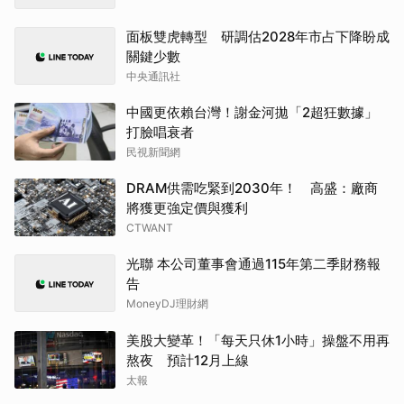
面板雙虎轉型 研調估2028年市占下降盼成
關鍵少數
中央通訊社
中國更依賴台灣！謝金河拋「2超狂數據」
打臉唱衰者
民視新聞網
DRAM供需吃緊到2030年！ 高盛：廠商
將獲更強定價與獲利
CTWANT
光聯 本公司董事會通過115年第二季財務報
告
MoneyDJ理財網
美股大變革！「每天只休1小時」操盤不用再
熬夜 預計12月上線
太報