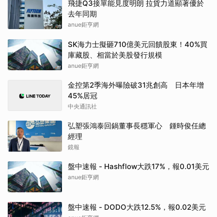
飛捷Q3接單能見度明朗 拉貨力道顯著優於
去年同期
anue鉅亨網
SK海力士擬砸710億美元回饋股東！40%買
庫藏股、相當於美股發行規模
anue鉅亨網
金控第2季海外曝險破31兆創高 日本年增
45%居冠
中央通訊社
弘塑張鴻泰回鍋董事長穩軍心 鍾時俊任總
經理
鏡報
盤中速報 - Hashflow大跌17%，報0.01美元
anue鉅亨網
盤中速報 - DODO大跌12.5%，報0.02美元