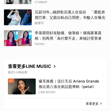
CTWANT
沉寂12年…鐵肺歌后遇人生低谷 「遭親弟
賞巴掌、父親出軌自己閨密」辛酸人生曝光
鏡週刊
李蒨蓉陪好友驗傷、做筆錄！痛揭家暴真
相：別再用「為什麼不走」來檢討受害者
Styletc
查看更多LINE MUSIC
最近1小時結果
01
爆耳推薦｜流行天后 Ariana Grande
推出第八張全新話題專輯《petal》
LINE MUSIC
查看更多