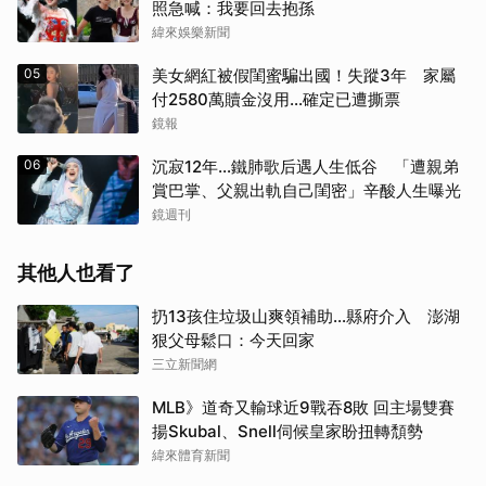
照急喊：我要回去抱孫
緯來娛樂新聞
05
美女網紅被假閨蜜騙出國！失蹤3年 家屬
付2580萬贖金沒用…確定已遭撕票
鏡報
06
沉寂12年…鐵肺歌后遇人生低谷 「遭親弟
賞巴掌、父親出軌自己閨密」辛酸人生曝光
鏡週刊
其他人也看了
扔13孩住垃圾山爽領補助…縣府介入 澎湖
狠父母鬆口：今天回家
三立新聞網
MLB》道奇又輸球近9戰吞8敗 回主場雙賽
揚Skubal、Snell伺候皇家盼扭轉頹勢
緯來體育新聞