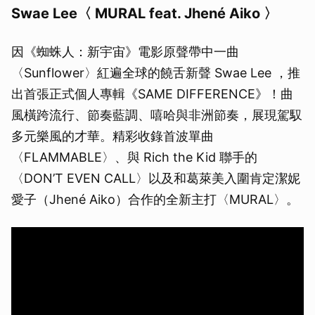
Swae Lee〈 MURAL feat. Jhené Aiko 〉
因《蜘蛛人：新宇宙》電影原聲帶中一曲
〈Sunflower〉紅遍全球的饒舌新聲 Swae Lee ，推
出首張正式個人專輯《SAME DIFFERENCE》！曲
風橫跨流行、節奏藍調、嘻哈與非洲節奏，展現駕馭
多元樂風的才華。精彩收錄首波單曲
〈FLAMMABLE〉、與 Rich the Kid 聯手的
〈DON’T EVEN CALL〉以及和葛萊美入圍肯定潔妮
愛子（Jhené Aiko）合作的全新主打〈MURAL〉。