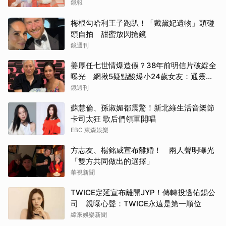
鏡報
梅根勾哈利王子跑趴！「戴黛妃遺物」頭碰
頭自拍 甜蜜放閃搶鏡
鏡週刊
姜厚任七世情爆造假？38年前明信片破綻全
曝光 網揪5疑點酸爆小24歲女友：通靈還
是時空旅人
鏡週刊
蘇慧倫、孫淑媚都震驚！新北綠生活音樂節
卡司太狂 歌后們領軍開唱
EBC 東森娛樂
方志友、楊銘威宣布離婚！ 兩人聲明曝光
「雙方共同做出的選擇」
華視新聞
TWICE定延宣布離開JYP！傳轉投邊佑錫公
司 親曝心聲：TWICE永遠是第一順位
緯來娛樂新聞