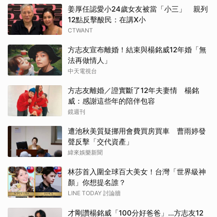
姜厚任認愛小24歲女友被當「小三」 親列
12點反擊酸民：在講X小
CTWANT
方志友宣布離婚！結束與楊銘威12年婚「無
法再做情人」
中天電視台
方志友離婚／證實斷了12年夫妻情 楊銘
威：感謝這些年的陪伴包容
鏡週刊
遭池秋美質疑挪用會費買房買車 曹雨婷發
聲反擊「交代資產」
緯來娛樂新聞
林莎首入圍全球百大美女！台灣「世界級神
顏」你想提名誰？
LINE TODAY 討論牆
才剛讚楊銘威「100分好爸爸」...方志友12