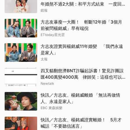
年婚熬不過2大關：和平方式結束 一度回
溫同框聚會仍告吹
鏡報
方志友暴瘦一大圈！ 斬斷12年婚「3個月
前被問楊銘威」早有端倪
ETtoday星光雲
方志友證實與楊銘威11年婚變 「我們永遠
是家人」
太報
四叉貓翻慈濟BNT詐騙起訴書！驚見詐團誤
匯400萬變4000萬 律師笑：這樣也可以
不小心
Newtalk
快訊／方志友、楊銘威離婚 「無法再做情
人、永遠是家人」
EBC 東森娛樂
快訊／方志友、楊銘威證實離婚！ 5月才
喊話「不要聽信謠言」