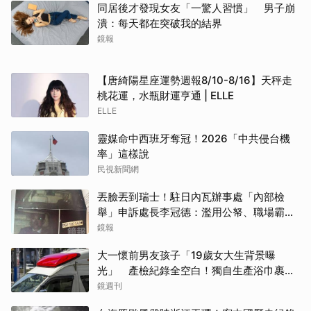
同居後才發現女友「一驚人習慣」 男子崩
潰：每天都在突破我的結界
鏡報
【唐綺陽星座運勢週報8/10-8/16】天秤走
桃花運，水瓶財運亨通 | ELLE
ELLE
靈媒命中西班牙奪冠！2026「中共侵台機
率」這樣說
民視新聞網
丟臉丟到瑞士！駐日內瓦辦事處「內部檢
舉」申訴處長李冠德：濫用公帑、職場霸
凌、超速仔拒繳罰單 外交部要查了
鏡報
大一懷前男友孩子「19歲女大生背景曝
光」 產檢紀錄全空白！獨自生產浴巾裹嬰
屍藏家5天
鏡週刊