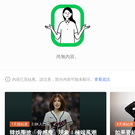
尚無內容。
內容已至結尾。請注意，部分內容可能未顯示。
查看資訊
1天後結束
2.8K人已投
5天後結束
韓娛圈掀「骨感瘦」現象！極端風潮
如果要