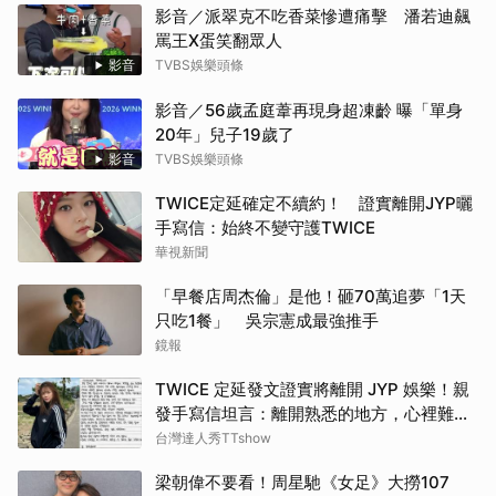
影音／派翠克不吃香菜慘遭痛擊 潘若迪飆
罵王X蛋笑翻眾人
影音
TVBS娛樂頭條
影音／56歲孟庭葦再現身超凍齡 曝「單身
20年」兒子19歲了
影音
TVBS娛樂頭條
TWICE定延確定不續約！ 證實離開JYP曬
手寫信：始終不變守護TWICE
華視新聞
「早餐店周杰倫」是他！砸70萬追夢「1天
只吃1餐」 吳宗憲成最強推手
鏡報
TWICE 定延發文證實將離開 JYP 娛樂！親
發手寫信坦言：離開熟悉的地方，心裡難免
會感到害怕...
台灣達人秀TTshow
梁朝偉不要看！周星馳《女足》大撈107