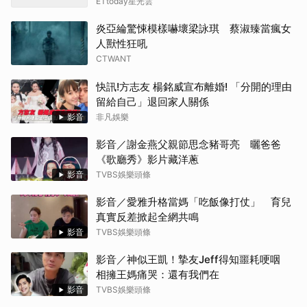
ETtoday星光雲
炎亞綸驚悚模樣嚇壞梁詠琪 蔡淑臻當瘋女
人獸性狂吼
CTWANT
快訊!方志友 楊銘威宣布離婚! 「分開的理由
留給自己」退回家人關係
影音
非凡娛樂
影音／謝金燕父親節思念豬哥亮 曬爸爸
《歌廳秀》影片藏洋蔥
影音
TVBS娛樂頭條
影音／愛雅升格當媽「吃飯像打仗」 育兒
真實反差掀起全網共鳴
影音
TVBS娛樂頭條
影音／神似王凱！摯友Jeff得知噩耗哽咽
相擁王媽痛哭：還有我們在
影音
TVBS娛樂頭條