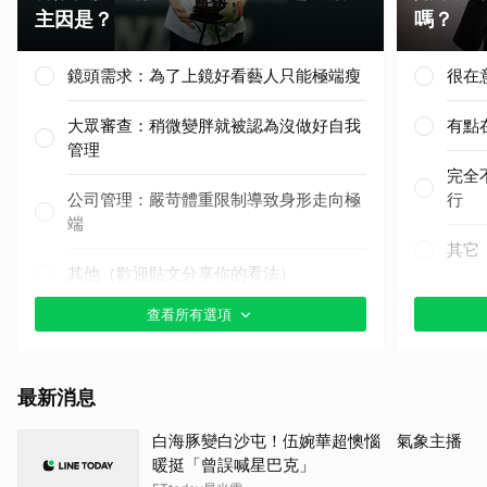
主因是？
嗎？
鏡頭需求：為了上鏡好看藝人只能極端瘦
很在
大眾審查：稍微變胖就被認為沒做好自我
有點
管理
完全
公司管理：嚴苛體重限制導致身形走向極
行
端
其它
其他（歡迎貼文分享你的看法）
查看所有選項
最新消息
白海豚變白沙屯！伍婉華超懊惱 氣象主播
暖挺「曾誤喊星巴克」