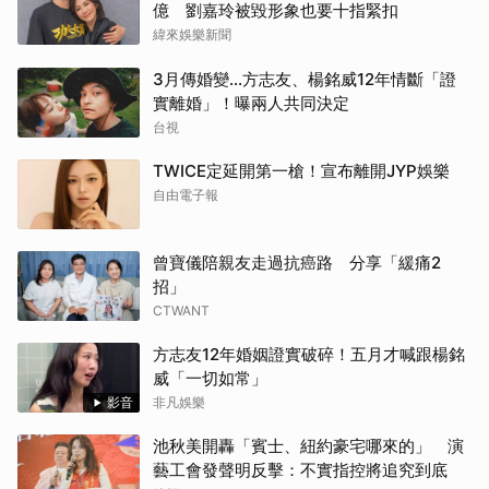
億 劉嘉玲被毀形象也要十指緊扣
緯來娛樂新聞
3月傳婚變...方志友、楊銘威12年情斷「證
實離婚」！曝兩人共同決定
台視
TWICE定延開第一槍！宣布離開JYP娛樂
自由電子報
曾寶儀陪親友走過抗癌路 分享「緩痛2
招」
CTWANT
方志友12年婚姻證實破碎！五月才喊跟楊銘
威「一切如常」
影音
非凡娛樂
池秋美開轟「賓士、紐約豪宅哪來的」 演
藝工會發聲明反擊：不實指控將追究到底