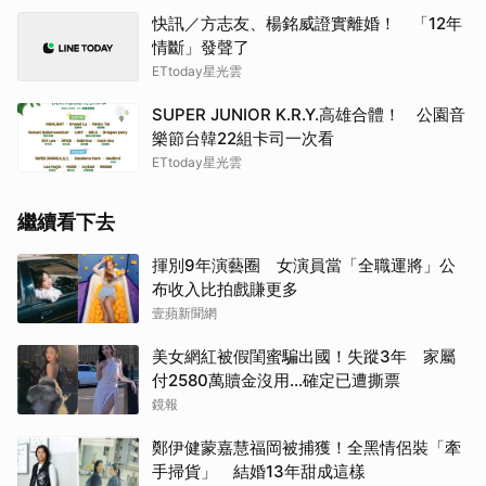
快訊／方志友、楊銘威證實離婚！ 「12年
情斷」發聲了
ETtoday星光雲
SUPER JUNIOR K.R.Y.高雄合體！ 公園音
樂節台韓22組卡司一次看
ETtoday星光雲
繼續看下去
揮別9年演藝圈 女演員當「全職運將」公
布收入比拍戲賺更多
壹蘋新聞網
美女網紅被假閨蜜騙出國！失蹤3年 家屬
付2580萬贖金沒用…確定已遭撕票
鏡報
鄭伊健蒙嘉慧福岡被捕獲！全黑情侶裝「牽
手掃貨」 結婚13年甜成這樣