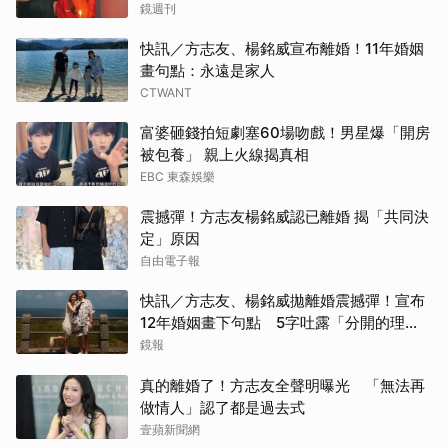
鏡週刊
快訊／方志友、楊銘威宣布離婚！11年婚姻
畫句點：永遠是家人
CTWANT
富婆砸錢拍短劇塞60場吻戲！男星爆「開房
被包養」 親上火線揭真相
EBC 東森娛樂
震撼彈！方志友楊銘威認已離婚 揭「共同決
定」原因
自由電子報
快訊／方志友、楊銘威拋離婚震撼彈！宣布
12年婚姻畫下句點 5字吐露「分開的理
由」
鏡報
真的離婚了！方志友全聲明曝光 「無法再
做情人」認了都是過去式
壹蘋新聞網