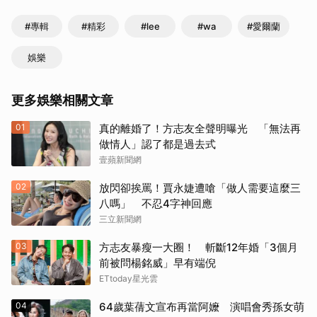
#專輯
#精彩
#lee
#wa
#愛爾蘭
娛樂
更多娛樂相關文章
01
真的離婚了！方志友全聲明曝光 「無法再
做情人」認了都是過去式
壹蘋新聞網
02
放閃卻挨罵！賈永婕遭嗆「做人需要這麼三
八嗎」 不忍4字神回應
三立新聞網
03
方志友暴瘦一大圈！ 斬斷12年婚「3個月
前被問楊銘威」早有端倪
ETtoday星光雲
04
64歲葉蒨文宣布再當阿嬤 演唱會秀孫女萌