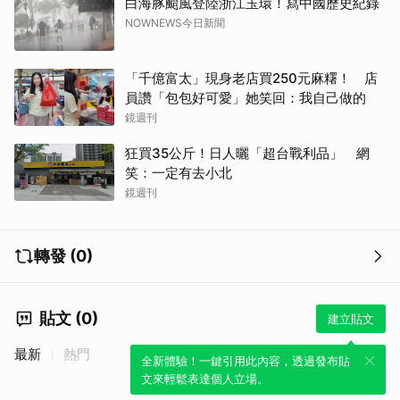
白海豚颱風登陸浙江玉環！寫中國歷史紀錄
NOWNEWS今日新聞
「千億富太」現身老店買250元麻糬！ 店
取消
員讚「包包好可愛」她笑回：我自己做的
鏡週刊
狂買35公斤！日人曬「超台戰利品」 網
笑：一定有去小北
鏡週刊
轉發 (0)
貼文 (0)
建立貼文
最新
熱門
全新體驗！一鍵引用此內容，透過發布貼
文來輕鬆表達個人立場。