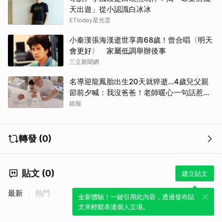
天出遊」從小認識白冰冰
ETtoday星光雲
小秦漢張海漢逝世享壽68歲！曾合唱〈明天
會更好〉 家屬低調舉辦後事
三立新聞網
名導迎龍鳳胎出生20天就猝逝...4歲兒父親
節前夕喊：我沒爸爸！老師暖心一句話惹哭
遺孀
鏡報
轉發 (0)
貼文 (0)
建立貼文
最新
熱門
全新體驗！一鍵引用此內容，透過發布貼
文來輕鬆表達個人立場。