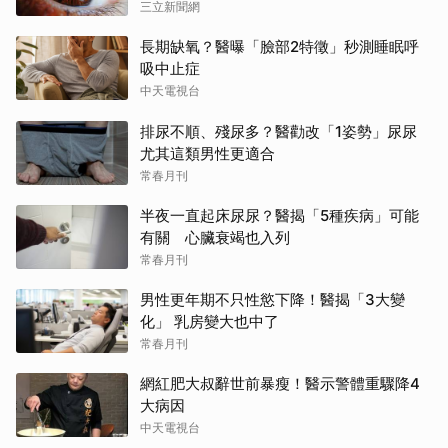
三立新聞網
長期缺氧？醫曝「臉部2特徵」秒測睡眠呼
吸中止症
中天電視台
排尿不順、殘尿多？醫勸改「1姿勢」尿尿
尤其這類男性更適合
常春月刊
半夜一直起床尿尿？醫揭「5種疾病」可能
有關 心臟衰竭也入列
常春月刊
男性更年期不只性慾下降！醫揭「3大變
化」 乳房變大也中了
常春月刊
網紅肥大叔辭世前暴瘦！醫示警體重驟降4
大病因
中天電視台