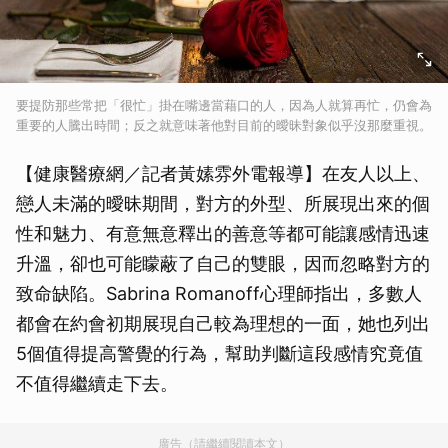
要提防那些常把「很忙」掛在嘴邊當藉口的人，因為人就算再忙，仍會為
重要的人騰出時間；反之就意味著他對目前的曖昧對象似乎沒那麼重視。
【健康醫療網／記者黃嫊雰外電報導】在友人以上、
戀人未滿的曖昧期間，對方的外型、所展現出來的個
性和魅力、有意無意釋出的善意等都可能讓感情迅速
升溫，卻也可能矇蔽了自己的雙眼，因而忽略對方的
致命缺陷。Sabrina Romanoff心理師指出，多數人
都會在約會初期展現自己較為理想的一面，她也列出
5個值得提高警覺的行為，幫助判斷這段感情究竟值
不值得繼續走下去。
廣告（請繼續閱讀本文）