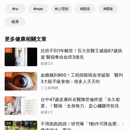
#ro
#man
#心理師
#關係
#曖昧
健康
更多健康相關文章
01
抗癌不到1年離世！百大良醫王威揚67歲病
逝 醫揭奪命血癌3徵兆
健康2.0
02
血糖飆到800！工程師眼睛血管破裂 醫列
3大殺手級食物：很多人天天吃
三立新聞網
03
台中47歲皮膚科名醫陳世倫猝逝「永久歇
業」！醫揭「全身無力」是心臟驟停前兆
健康2.0
04
不用跑跑跳跳！研究曝「1動作可降血壓」：