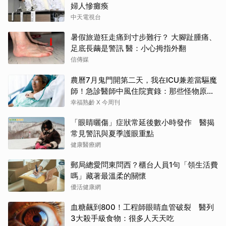
婦人慘癱瘓
中天電視台
暑假旅遊狂走痛到寸步難行？ 大腳趾腫痛、
足底長繭是警訊 醫：小心拇指外翻
信傳媒
農曆7月鬼門開第二天，我在ICU兼差當驅魔
師！急診醫師中風住院實錄：那些怪物原來
叫譫妄
幸福熟齡 X 今周刊
「眼睛曬傷」症狀常延後數小時發作 醫揭
常見警訊與夏季護眼重點
健康醫療網
郵局總愛問東問西？櫃台人員1句「領生活費
嗎」藏著最溫柔的關懷
優活健康網
血糖飆到800！工程師眼睛血管破裂 醫列
3大殺手級食物：很多人天天吃