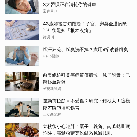
3大習慣正在消耗你的健康
常春月刊
43歲婦被告知罹癌！子宮、卵巢全遭摘除
半年後驚知「根本沒病」
鏡週刊
腳汗狂流、腳臭洗不掉？實用8招改善腳臭
Hello醫師
前美總統拜登癌症驚傳擴散 兒子證實：已
轉移至骨骼
民視新聞網
運動前拉筋＝不受傷？研究：錯很大！這樣
做才能防運動傷害
三立新聞網
立秋後小心吃胖！栗子、菱角、南瓜熱量藏
陷阱，高澱粉蔬菜吃錯恐越減越肥