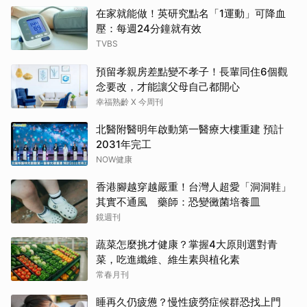
在家就能做！英研究點名「1運動」可降血
壓：每週24分鐘就有效
TVBS
預留孝親房差點變不孝子！長輩同住6個觀
念要改，才能讓父母自己都開心
幸福熟齡 X 今周刊
北醫附醫明年啟動第一醫療大樓重建 預計
2031年完工
NOW健康
香港腳越穿越嚴重！台灣人超愛「洞洞鞋」
其實不通風 藥師：恐變黴菌培養皿
鏡週刊
蔬菜怎麼挑才健康？掌握4大原則選對青
菜，吃進纖維、維生素與植化素
常春月刊
睡再久仍疲憊？慢性疲勞症候群恐找上門