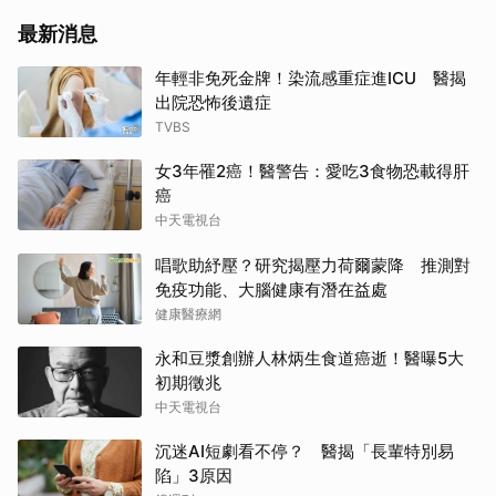
最新消息
年輕非免死金牌！染流感重症進ICU 醫揭
出院恐怖後遺症
TVBS
女3年罹2癌！醫警告：愛吃3食物恐載得肝
癌
中天電視台
唱歌助紓壓？研究揭壓力荷爾蒙降 推測對
免疫功能、大腦健康有潛在益處
健康醫療網
永和豆漿創辦人林炳生食道癌逝！醫曝5大
初期徵兆
中天電視台
沉迷AI短劇看不停？ 醫揭「長輩特別易
陷」3原因