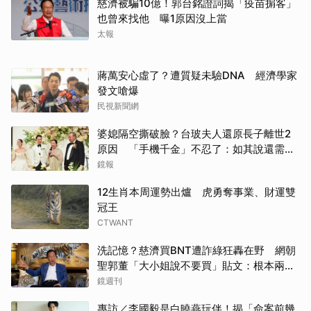
慈濟被騙10億！郭台銘證詞揭「疫苗掮客」
也曾來找他 曝1原因沒上當
太報
蔣萬安心虛了？遭質疑未驗DNA 經濟學家
發文嗆爆
民視新聞網
婆媳隔空撕破臉？台玻夫人還原長子離世2
原因 「手機千金」不忍了：如其說還需要
離開嗎？
鏡報
12生肖本周運勢出爐 虎勇奪事業、財運雙
冠王
CTWANT
洗記憶？慈濟買BNT遭詐綠狂轟在野 網朝
聖郭董「大小姐說不要買」貼文：根本兩碼
事
鏡週刊
專訪／李國毅是白曉燕玩伴！揭「命案前幾