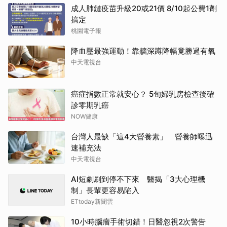
成人肺鏈疫苗升級20或21價 8/10起公費1劑
搞定
桃園電子報
降血壓最強運動！靠牆深蹲降幅竟勝過有氧
中天電視台
癌症指數正常就安心？ 5旬婦乳房檢查後確
診零期乳癌
NOW健康
台灣人最缺「這4大營養素」 營養師曝迅
速補充法
中天電視台
AI短劇刷到停不下來 醫揭「3大心理機
制」長輩更容易陷入
ETtoday新聞雲
10小時腦瘤手術切錯！日醫忽視2次警告