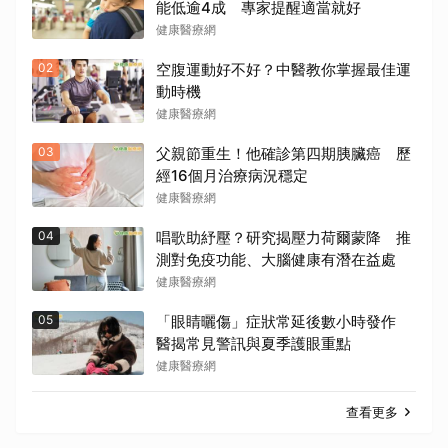
能低逾4成 專家提醒適當就好
健康醫療網
02
空腹運動好不好？中醫教你掌握最佳運
動時機
健康醫療網
03
父親節重生！他確診第四期胰臟癌 歷
經16個月治療病況穩定
健康醫療網
04
唱歌助紓壓？研究揭壓力荷爾蒙降 推
測對免疫功能、大腦健康有潛在益處
健康醫療網
05
「眼睛曬傷」症狀常延後數小時發作
醫揭常見警訊與夏季護眼重點
健康醫療網
查看更多