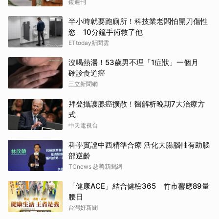
鏡週刊
半小時就要跑廁所！科技業老闆怕開刀傷性
慾 10分鐘手術救了他
ETtoday新聞雲
沒喝熱湯！53歲男不理「1症狀」一個月
確診食道癌
三立新聞網
拜登攝護腺癌擴散！醫解析晚期7大治療方
式
中天電視台
科學實證中西精準合療 活化大腸腦軸有助腦
部逆齡
TCnews 慈善新聞網
「健康ACE」結合健檢365 竹市響應89量
腰日
台灣好新聞