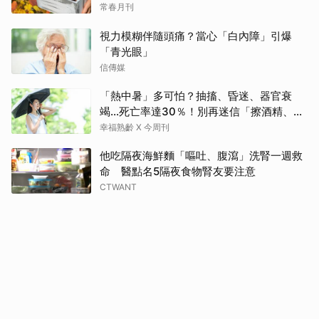
常春月刊
視力模糊伴隨頭痛？當心「白內障」引爆
「青光眼」
信傳媒
「熱中暑」多可怕？抽搐、昏迷、器官衰
竭…死亡率達30％！別再迷信「擦酒精、吃
退燒藥」，5招才能真救命
幸福熟齡 X 今周刊
他吃隔夜海鮮麵「嘔吐、腹瀉」洗腎一週救
命 醫點名5隔夜食物腎友要注意
CTWANT