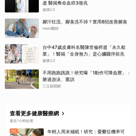
逝 醫揭奪命血癌3徵兆
健康2.0
腳汗狂流、腳臭洗不掉？實用8招改善腳臭
Hello醫師
台中47歲皮膚科名醫陳世倫猝逝「永久歇
業」！醫揭「全身無力」是心臟驟停前兆
健康2.0
不用跑跑跳跳！研究曝「1動作可降血壓」：
勝過游泳、重訓
三立新聞網
查看更多健康醫療網
最近1小時結果
01
年輕人周末補眠！研究：憂鬱症機率可