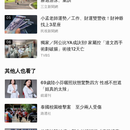
勝過游泳、重訓
三立新聞網
05
小孟老師運勢／工作、財運雙豐收！財神爺
找上3星座
民視新聞網
06
獨家／阿公比YA成訣別! 家屬控「達文西手
術劃破腸」術後12天亡
TVBS
其他人也看了
69歲陸小芬曬照狀態驚艷四方 性感不想遮
「姐真的太辣」
鏡週刊
泰國校園槍擊案 至少兩人受傷
路透社