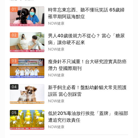
01
時常忘東忘西、聽不懂玩笑話 65歲婦
罹早期阿茲海默症
NOW健康
02
男人40歲後就力不從心？ 當心「糖尿
病」讓你硬不起來
NOW健康
03
瘦身針不只減重！台大研究證實具防癌
潛力 登國際期刊
NOW健康
04
新手飼主必看！盤點幼齡貓犬常見照護
誤區 當心別踩雷
NOW健康
05
低於20%毒油放行挨批「蓋牌」 衛福部
遭追究行政責任
NOW健康