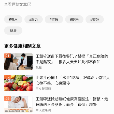
查看原始文章
#講座
#壓力
#健康
#劉宗
#醫師
健康
更多健康相關文章
01
王凱猝逝留下最後警訊？醫揭「真正危險的
不是熬夜」 很多人天天如此卻不自知
鏡報
02
比果汁恐怖！「水果1吃法」狠奪命：恐害人
心律不整、心臟驟停
三立新聞網
03
王凱猝逝掀起睡眠健康高度關注！醫籲：最
危險的不是熬夜，而是「這個」錯覺
華人健康網