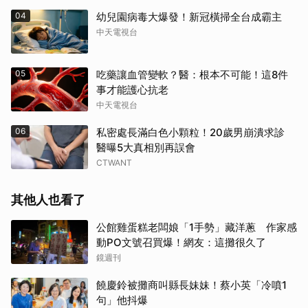
04
幼兒園病毒大爆發！新冠橫掃全台成霸主
中天電視台
05
吃藥讓血管變軟？醫：根本不可能！這8件
事才能護心抗老
中天電視台
06
私密處長滿白色小顆粒！20歲男崩潰求診
醫曝5大真相別再誤會
CTWANT
其他人也看了
公館雞蛋糕老闆娘「1手勢」藏洋蔥 作家感
動PO文號召買爆！網友：這攤很久了
鏡週刊
饒慶鈴被攤商叫縣長妹妹！蔡小英「冷噴1
句」他抖爆