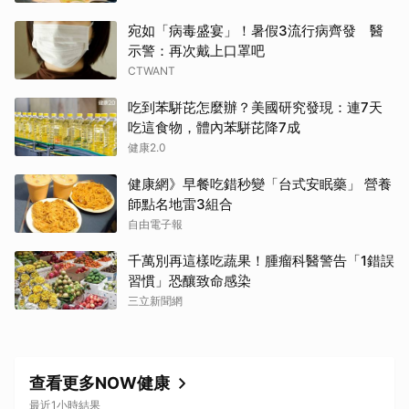
宛如「病毒盛宴」！暑假3流行病齊發 醫
示警：再次戴上口罩吧
CTWANT
吃到苯駢芘怎麼辦？美國研究發現：連7天
吃這食物，體內苯駢芘降7成
健康2.0
健康網》早餐吃錯秒變「台式安眠藥」 營養
師點名地雷3組合
自由電子報
千萬別再這樣吃蔬果！腫瘤科醫警告「1錯誤
習慣」恐釀致命感染
三立新聞網
查看更多NOW健康
最近1小時結果