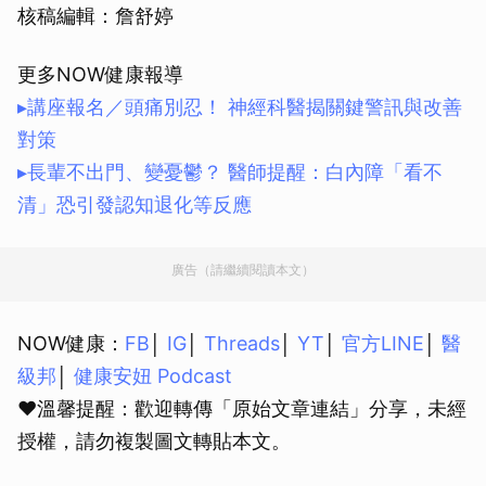
核稿編輯：詹舒婷
更多NOW健康報導
▸講座報名／頭痛別忍！ 神經科醫揭關鍵警訊與改善
對策
▸長輩不出門、變憂鬱？ 醫師提醒：白內障「看不
清」恐引發認知退化等反應
廣告（請繼續閱讀本文）
NOW健康：
FB
│
IG
│
Threads
│
YT
│
官方LINE
│
醫
級邦
│
健康安妞 Podcast
❤溫馨提醒：歡迎轉傳「原始文章連結」分享，未經
授權，請勿複製圖文轉貼本文。