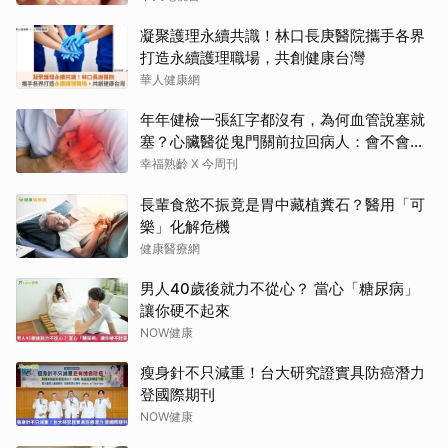
凝聚護理永續共識！林口長庚醫院攜手各界
打造永續護理職場，共創健康台灣
華人健康網
年年健檢一張紅字都沒有，為何血管說塞就
塞？心臟醫從鬼門關前拉回病人：會不會心
梗要看對數字
幸福熟齡 X 今周刊
長輩食慾不振竟是胃中藏植糞石？醫用「可
樂」化解危機
健康醫療網
男人40歲後就力不從心？ 當心「糖尿病」
讓你硬不起來
NOW健康
瘦身針不只減重！台大研究證實具防癌潛力
登國際期刊
NOW健康