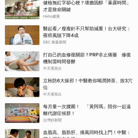
健檢無紅字卻心梗？壞膽固醇「暴露時間」
才是致命關鍵
Heho健康
醫起看／瘦瘦針不只幫助減重！台大研究：
罹癌風險下降4成
EBC 東森新聞
打自己的血修復關節？PRP非止痛藥 修復
機制需時間發酵
中天電視台
立秋防6大燥邪！中醫教你喝潤肺茶、按3穴
位
中天電視台
每月量一次腰圍！ 「黃阿瑪」陪你一起遠
離代謝症候群！
台灣好新聞
血脂高、脂肪肝、痛風同時找上門！中醫：