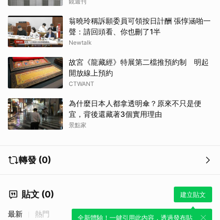
鏡週刊
翁曉玲稱訴願委員可領按日計酬 張惇涵啪一
聲：請回頭看、你也刪了1半
Newtalk
故宮《龍藏經》特展第二檔推預約制 明起
開放線上預約
CTWANT
為什麼日本人都拿透明傘？原來不只是便
宜，背後還藏著3個實用理由
景點家
轉發 (0)
貼文 (0)
建立貼文
最新
熱門
全新體驗！一鍵引用此內容，透過發布貼