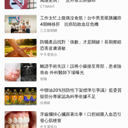
風險更高」 意外查出肺腺癌
CTWANT
工作太忙上腹痛沒食慾！台中男竟罹胰臟癌
4期轉移肝 抗癌陷敗血症危機
三立新聞網
防曬產品找對「係數」才是關鍵！長期擦錯
恐害皮膚過敏
中天電視台
離譜手術失誤！誤將小腸接至胃部，患者險
喪命 外科醫師下場曝光
造咖
中聯油20%預防性下架標準引爭議》藍委質
疑部分專家認為科學依據不足
信傳媒
牙齒爛掉心臟跟著出事！口腔細菌入血恐引
發心肌梗塞
中天電視台