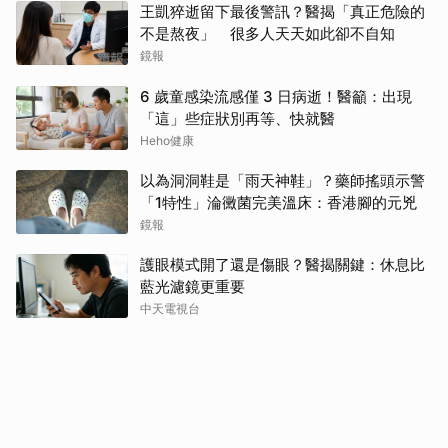
王凱猝逝留下最後警訊？醫揭「真正危險的
不是熬夜」 很多人天天如此卻不自知
鏡報
6 歲童感染流感僅 3 日病逝！醫籲：出現
「這」些症狀別再等、快就醫
Heho健康
以為洞洞鞋是「雨天神鞋」？藥師搖頭示警
「1特性」淪黴菌完美溫床：香港腳的元兇
鏡報
護眼模式開了還是傷眼？醫揭關鍵：休息比
藍光濾鏡更重要
中天電視台