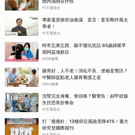
體內濕熱在作怪
中天電視台
專家還原致癌油會議 直言：姜至剛作風太
學者！
中天電視台
時常忘東忘西、聽不懂玩笑話 65歲婦罹早
期阿茲海默症
NOW健康
腸胃好，人不老！消化不良、便祕是警訊？
中醫師提點老人腸胃養護之道
Heho健康
洗腎完全身癢、骨頭痛？醫警告：副甲狀腺
失控恐骨折奪命
中天電視台
打「瘦瘦針」13種癌症風險竟降41%！臺大
研究登國際期刊
中天電視台