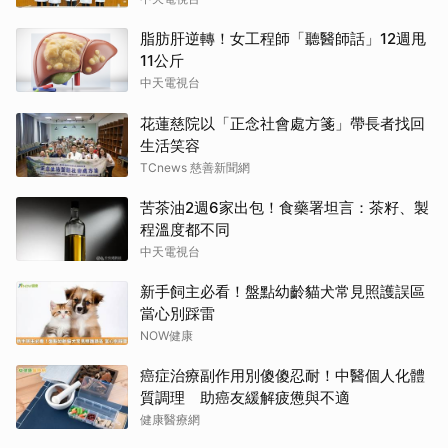
脂肪肝逆轉！女工程師「聽醫師話」12週甩
11公斤
中天電視台
花蓮慈院以「正念社會處方箋」帶長者找回
生活笑容
TCnews 慈善新聞網
苦茶油2週6家出包！食藥署坦言：茶籽、製
程溫度都不同
中天電視台
新手飼主必看！盤點幼齡貓犬常見照護誤區
當心別踩雷
NOW健康
癌症治療副作用別傻傻忍耐！中醫個人化體
質調理 助癌友緩解疲憊與不適
健康醫療網