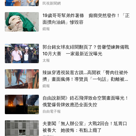
民視新聞網
19歲哥哥幫弟炸薯條 癲癇突然發作！「正
面撲向油鍋」慘毀容
鏡報
郭台銘女球友緋聞翻頁了？曾馨瑩練舞備戰
10月大賽 一家最新近況曝光
太報
辣妹穿透視裝逛古蹟…高開衩「臀肉往裙外
擠」畫面瘋傳！導覽員「一句話」勸離被狂
讚
鏡報
自由說新聞》鋯石飛彈致命空襲畫面曝光！
俄驚爆骨牌效應恐全面失控
自由電子報
夫妻闖「無人辦公室」大戰2回合！尪胃口
被養大 她後悔：有點上癮了