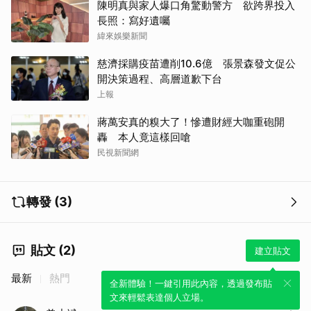
陳明真與家人爆口角驚動警方 欲跨界投入
長照：寫好遺囑
緯來娛樂新聞
慈濟採購疫苗遭削10.6億 張景森發文促公
開決策過程、高層道歉下台
上報
蔣萬安真的糗大了！慘遭財經大咖重砲開
轟 本人竟這樣回嗆
民視新聞網
轉發 (3)
貼文 (2)
建立貼文
最新
熱門
全新體驗！一鍵引用此內容，透過發布貼
文來輕鬆表達個人立場。