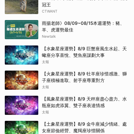
冠王
CTWANT
雨揚老師》08/09~08/15本週運勢：豬、
羊、虎運勢最佳
Newtalk
【水象星座運勢】8/9 巨蟹座風生水起、天
蠍座分享喜悅、雙魚座謀劃大事
太報
【火象星座運勢】8/9 牡羊座珍惜感激、獅
子座積極進取、射手座尊重對方
太報
【風象星座運勢】8/9 天秤座盡心盡力、水
瓶座如虎添翼、雙子座表達情感
太報
【土象星座運勢】8/9 金牛座減少情緒、處
女座節儉經營、魔羯座珍惜關係