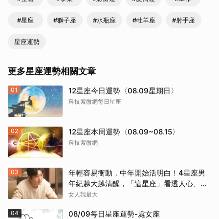
#星座
#獅子座
#水瓶座
#牡羊座
#射手座
星座運勢
更多星座運勢相關文章
01
12星座今日運勢〈08.09星期日〉
科技紫微網每日星座
02
12星座本周運勢〈08.09~08.15〉
科技紫微網
03
年輕容易衝動，中年開始活明白！4星座男
年紀越大越清醒，「這星座」看透人心、不
再討好任何人
女人我最大
04
08/09每日星座運勢-處女座