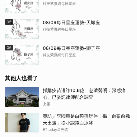
科技紫微網每日星座
05
08/09每日星座運勢-天蠍座
科技紫微網每日星座
06
08/09每日星座運勢-獅子座
科技紫微網每日星座
其他人也看了
採購疫苗遭詐10.6億 慈濟聲明：深感痛
心、已委託律師配合調查
上報
專訪／李國毅是白曉燕玩伴！揭「命案前幾
天出遊」從小認識白冰冰
ETtoday星光雲