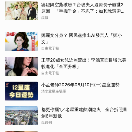
婆媳隔空撕破臉？台玻夫人還原長子離世2
原因 「手機千金」不忍了：如其說還需要
離開嗎？
鏡報
鄭麗文分身？ 國民黨推出AI發言人「鄭小
文」
自由電子報
王菲20歲女兒近照流出！李嫣真面目曝光美
貌進化「全面升級」
自由電子報
取消
小孟老師2026年08月10日(一)星座運勢
清水孟星座塔羅
都更停擺1／老屋重建熱潮熄火 全台拆照量
創6年新低
鏡週刊