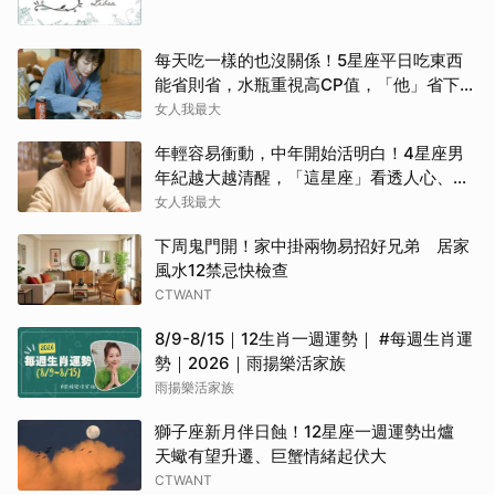
每天吃一樣的也沒關係！5星座平日吃東西
能省則省，水瓶重視高CP值，「他」省下來
吃大餐
女人我最大
年輕容易衝動，中年開始活明白！4星座男
年紀越大越清醒，「這星座」看透人心、不
再討好任何人
女人我最大
下周鬼門開！家中掛兩物易招好兄弟 居家
風水12禁忌快檢查
CTWANT
8/9-8/15｜12生肖一週運勢｜ #每週生肖運
勢｜2026｜雨揚樂活家族
雨揚樂活家族
獅子座新月伴日蝕！12星座一週運勢出爐
天蠍有望升遷、巨蟹情緒起伏大
CTWANT