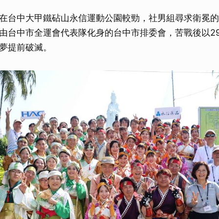
取消
在台中大甲鐵砧山永信運動公園較勁，社男組尋求衛冕的
由台中市全運會代表隊化身的台中市排委會，苦戰後以29：
夢提前破滅。