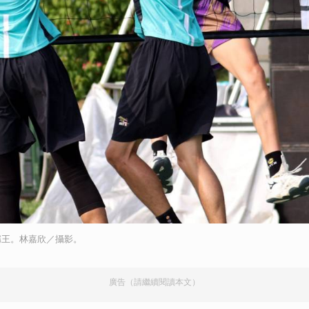
稱王。林嘉欣／攝影。
廣告（請繼續閱讀本文）