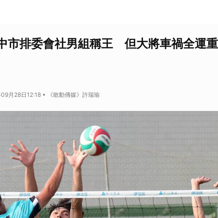
中市排委會社男組稱王 但大將車禍全運重
年09月28日12:18 • 《敢動傳媒》許瑞瑜