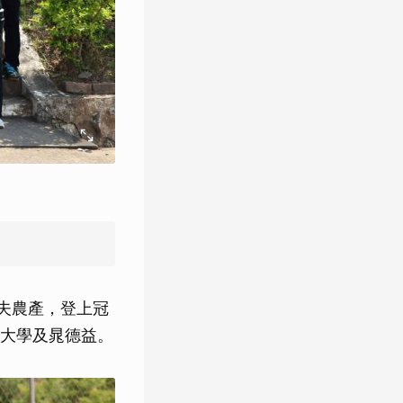
稻夫農產，登上冠
大學及晁德益。