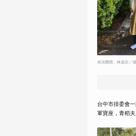
表演團體。林嘉欣／
台中市排委會一
軍寶座，青稻夫