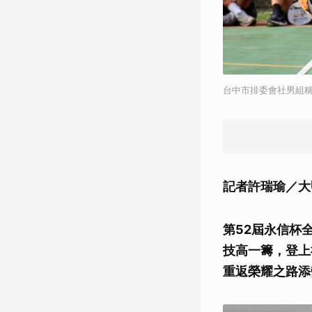
台中市排委會社男組
記者許瑞瑜／大
第52屆永信杯
技高一籌，登上
重返榮耀之路添