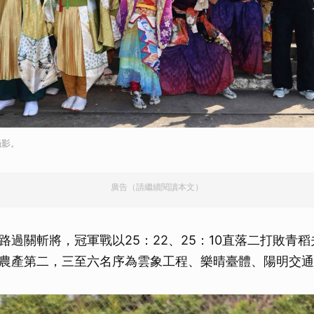
攝影。
廣告（請繼續閱讀本文）
路過關斬將，冠軍戰以25：22、25：10直落二打敗青
農產第二，三至六名序為雲象工程、樂晴臺體、陽明交通