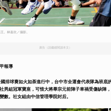
稱王。林嘉欣／攝影。
廣告（請繼續閱讀本文）
甲報導
全國排球賽如火如荼進行中，台中市全運會代表隊為班底
社男組冠軍寶座，可惜大將畢宗元前陣子車禍受傷缺陣，
變數。社女組由中信管理學院封后。