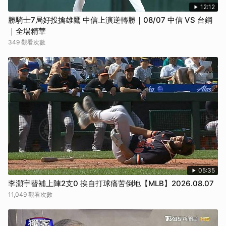
12:12
勝騎士7局好投擒雄鷹 中信上演逆轉勝｜08/07 中信 VS 台鋼
｜全場精華
349 觀看次數
05:35
李灝宇替補上陣2支0 挨自打球痛苦倒地【MLB】2026.08.07
11,049 觀看次數