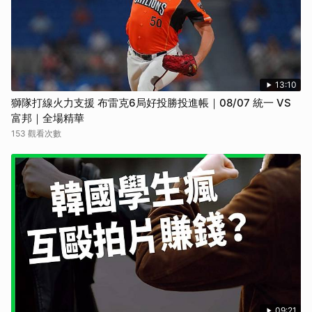
13:10
獅隊打線火力支援 布雷克6局好投勝投進帳｜08/07 統一 VS
富邦｜全場精華
153 觀看次數
09:21