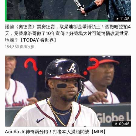
取消
11:05
諾蘭《奧德賽》票房狂賣，取景地卻是爭議領土！西撒哈拉拍4
天，竟替摩洛哥做了10年宣傳？好萊塢大片可能悄悄改寫世界
地圖？【TODAY 看世界】
184,383 觀看次數
00:46
Acuña Jr.神奇兩分砲！打者本人滿頭問號【MLB】