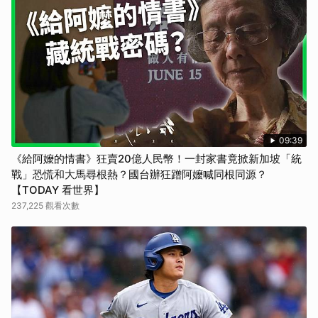
09:39
《給阿嬤的情書》狂賣20億人民幣！一封家書竟掀新加坡「統
戰」恐慌和大馬尋根熱？國台辦狂蹭阿嬤喊同根同源？
【TODAY 看世界】
237,225 觀看次數