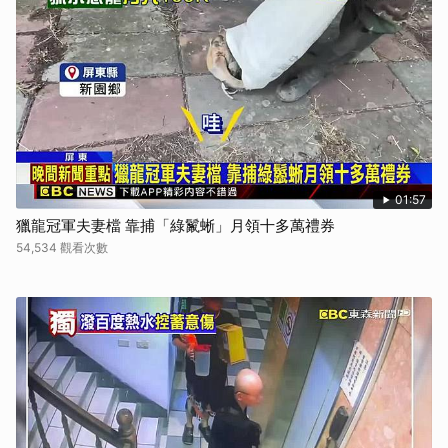
01:57
獵龍冠軍夫妻檔 靠捕「綠鬣蜥」月領十多萬禮券
54,534 觀看次數