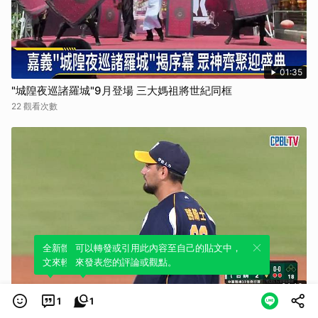
01:35
"城隍夜巡諸羅城"9月登場 三大媽祖將世紀同框
22 觀看次數
全新體驗！一鍵引用此內容，透過發布貼
可以轉發或引用此內容至自己的貼文中，
文來輕鬆表達個人立場。
來發表您的評論或觀點。
01:16
1
1
賽後 今日由先發投手勝騎士主投7局奪5K的精采表現獲得本場