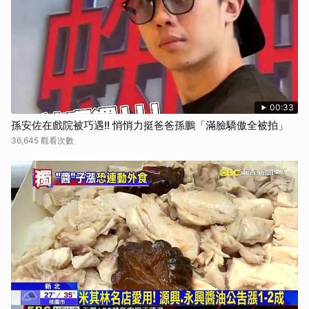
00:33
孫安佐在戲院被巧遇!! 悄悄力挺爸爸孫鵬「滿臉驕傲全被拍」
36,645 觀看次數