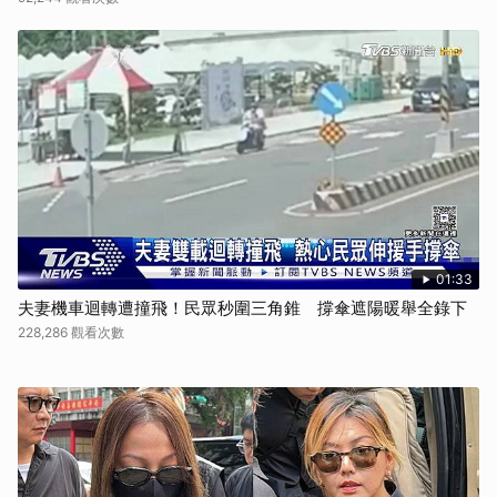
01:33
夫妻機車迴轉遭撞飛！民眾秒圍三角錐 撐傘遮陽暖舉全錄下
228,286 觀看次數