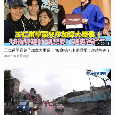
00:48
王仁甫學霸兒子加拿大畢業！ 18歲變超帥 網戀愛：超越爸爸了
369,626 觀看次數