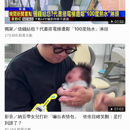
01:52
獨家／借錢結怨？代書搭電梯遭鄰「100度熱水」淋頭
279,868 觀看次數
01:02
影音／納豆帶女兒打針「嚇出表情包」 依依目睹笑翻：是打
到誰了？
92,244 觀看次數