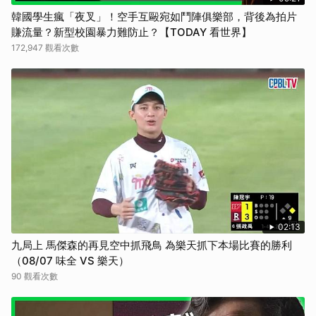
韓國學生瘋「夜叉」！空手互毆宛如鬥陣俱樂部，背後為拍片
賺流量？新型校園暴力難防止？【TODAY 看世界】
172,947 觀看次數
02:13
九局上 馬傑森的再見空中抓飛鳥 為樂天抓下本場比賽的勝利
（08/07 味全 VS 樂天）
90 觀看次數