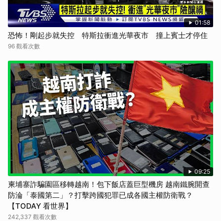
01:58
恐怖！剛起步就失控 特斯拉衝進光華夜市 撞上賓士才停住
96 觀看次數
09:25
柬埔寨詐騙園區移轉越南！包下飯店蓋巨型機房 越南鐵腕開查
防淪「泰國第二」？打擊跨國犯罪已成各國主權防衛戰？
【TODAY 看世界】
242,337 觀看次數