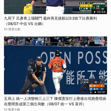
00:44
九局下 呂彥青上場關門 最終再見接殺以5:2收下比賽勝利
（08/07 中信 VS 台鋼）
93 觀看次數
00:51
五局上 統一上演變相三上三下 陳傑憲安打上壘後出現跑壘瑕疵
在壘間形成第三個出局數（08/07 統一 VS 富邦）
55 觀看次數