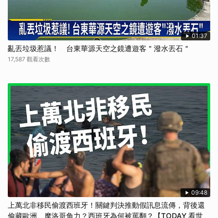
01:37
亂丟垃圾惹議！ 台東華源天空之鏡遭遊客＂潑水丟石＂
17,587 觀看次數
09:48
上萬北非移民偷渡西班牙！關鍵判決推動假訊息流傳，背後還
偷藏歐洲、摩洛哥角力？西班牙為何被罵翻？【TODAY 看世