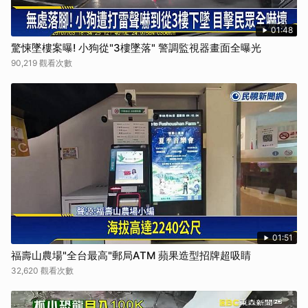
01:48
驚悚墜樓案曝! 小狗從"3樓墜落" 警調監視器畫面全曝光
90,219 觀看次數
01:51
福壽山農場"全台最高"郵局ATM 蘋果造型招牌超吸睛
32,620 觀看次數