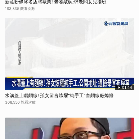
新莊粉條冰名店將歇業! 老饕敲碗:求老闆女兒接班
183,835 觀看次數
01:44
水溝蓋上曬麵線! 孫女留言炫耀"純手工"害麵線廠熄燈
308,550 觀看次數