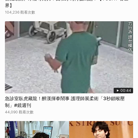
界】
104,236 觀看次數
00:44
急診室臥虎藏龍！醉漢揮拳鬧事 護理師展柔術「3秒鎖喉壓
制」#鏡週刊
44,090 觀看次數