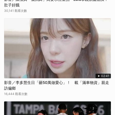
肚子好餓
30,141 觀看次數
02:41
影音／李多慧生日「砸50萬做愛心」！ 載「滿車物資」親走
訪偏鄉
16,444 觀看次數