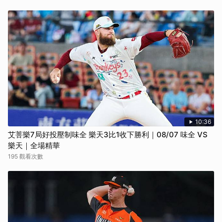
10:36
艾菩樂7局好投壓制味全 樂天3比1收下勝利｜08/07 味全 VS
樂天｜全場精華
195 觀看次數