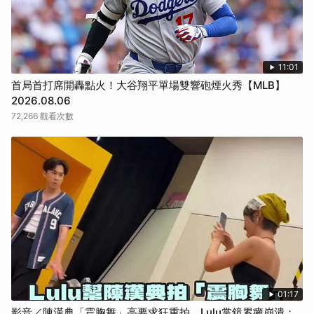
11:01
首局首打席開轟點火！大谷翔平單場雙響砲煙火秀【MLB】
2026.08.06
72,266 觀看次數
01:17
影音／陳漢典「震胸舞」高要求狂重拍 Lulu掌鏡累癱崩潰：