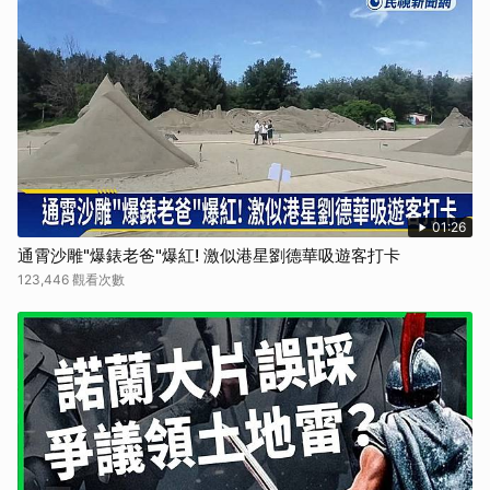
01:26
通霄沙雕"爆錶老爸"爆紅! 激似港星劉德華吸遊客打卡
123,446 觀看次數