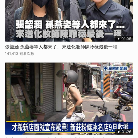
01:05
張韶涵 孫燕姿等人都來了... 來送化妝師陳聆薇最後一程
141,413 觀看次數
01:26