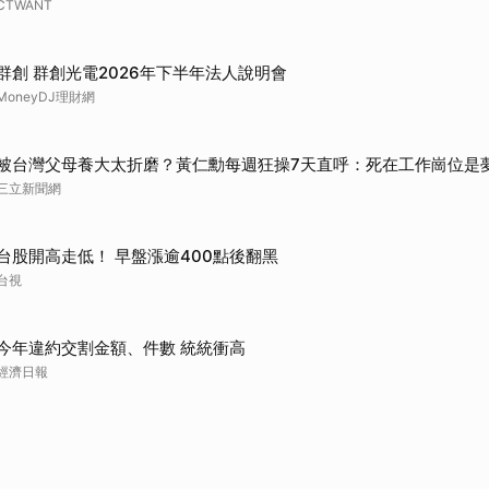
CTWANT
取消
群創 群創光電2026年下半年法人說明會
MoneyDJ理財網
被台灣父母養大太折磨？黃仁勳每週狂操7天直呼：死在工作崗位是
三立新聞網
台股開高走低！ 早盤漲逾400點後翻黑
台視
今年違約交割金額、件數 統統衝高
經濟日報