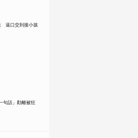
患 逼口交到接小孩
一句話」勸離被狂