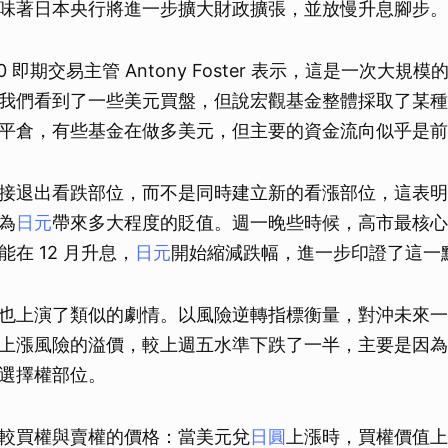
味著日本央行將進一步擴大財政擴張，並放慢升息腳步。
0 即期交易主管 Antony Foster 表示，這是一次大
我們看到了一些美元買盤，但說宏觀基金整體採取了某種
平倉，有些基金在做多美元，但主要的資金流向似乎是前
接退出看跌部位，而不是同時建立新的看漲部位，這表明
為
日元
帶來多大程度的貶值。週一晚些時候，高市最核心
在 12 月升息，
日元
開始縮減跌幅，進一步印證了這一
也上演了類似的劇情。以風險逆轉指標衡量，對沖未來一
上漲風險的溢價，較上週五水準下跌了一半，主要是因為
選擇權部位。
較買權與賣權的價格：當美元兌
日圓
上漲時，買權價值上