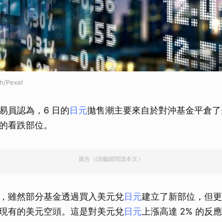
h/Pexel
易員認為，6 日的
日元
拋售潮主要來自於對沖基金平倉了
的看跌部位。
廣告（請繼續閱讀本文）
，雖然部分基金透過買入美元兌
日元
建立了新部位，但更
現有的美元空頭。這是對美元兌
日元
上漲高達 2% 的反