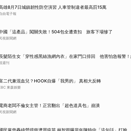
高雄8月7日城鎮韌性防空演習 人車管制違者最高罰15萬
自由電子報
中國「這產品」闖關失敗！504包全遭查扣 旅客下場慘了
民視新聞網
長髮陌生女「穿性感黑絲漁網內衣」在家門口排回 他害怕急報警！
鏡週刊
富二代兼混血兒？HOOK自爆「我男的」 真相大反轉
EBC 東森娛樂
電商老闆不倫女主管！正宮翻出「超色道具包」崩潰
民視新聞網
國民黨曾轟綠營擋慈濟買疫苗 林智群曝當年陳時中「這句話」打臉