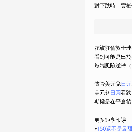
對下跌時，賣權
花旗駐倫敦全球外匯
看到可能是出於
短端風險逆轉（fron
儘管美元兌
日元
美元兌
日圓
看跌
期權是在平倉後
更多鉅亨報導
•
150還不是最