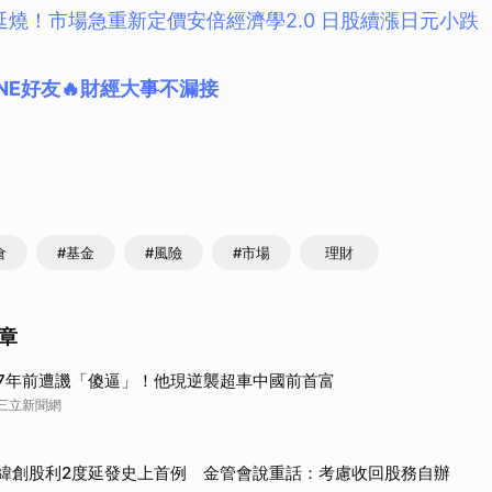
燒！市場急重新定價安倍經濟學2.0 日股續漲日元小跌
NE好友🔥財經大事不漏接
倉
#基金
#風險
#市場
理財
章
7年前遭譏「傻逼」！他現逆襲超車中國前首富
三立新聞網
緯創股利2度延發史上首例 金管會說重話：考慮收回股務自辦