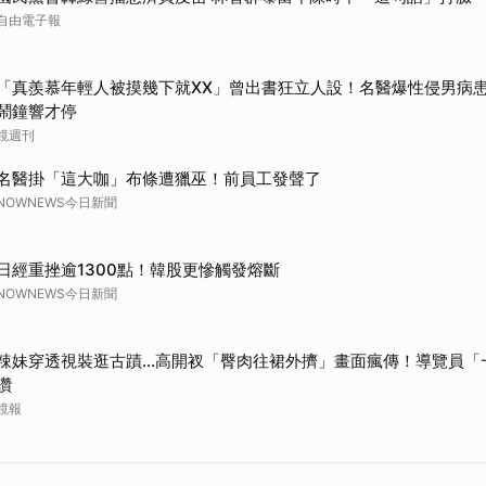
自由電子報
「真羨慕年輕人被摸幾下就XX」曾出書狂立人設！名醫爆性侵男病
鬧鐘響才停
鏡週刊
名醫掛「這大咖」布條遭獵巫！前員工發聲了
NOWNEWS今日新聞
日經重挫逾1300點！韓股更慘觸發熔斷
NOWNEWS今日新聞
辣妹穿透視裝逛古蹟…高開衩「臀肉往裙外擠」畫面瘋傳！導覽員「
讚
鏡報