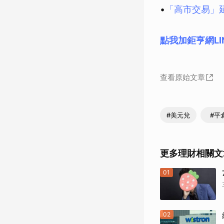
•
「高市交易」延
點我加鉅亨網LI
查看原始文章
#美元兌
#平
更多理財相關文
01
02