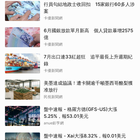
行員勾結地政士收回扣 15家銀行60多人涉
案
卡優新聞網
6月國銀放款單月新高 個人貸款暴增2575
億
卡優新聞網
7月出口連33紅超狂 追平最長上升週期紀
錄
卡優新聞網
美墨達成協議！遭卡關逾千噸墨西哥酪梨獲
准放行
民視新聞網
盤中速報 - 格羅方德(GFS-US)大漲
5.25%，報53.01美元
anue鉅亨網
盤中速報 - Xai大漲8.32%，報0.01美元