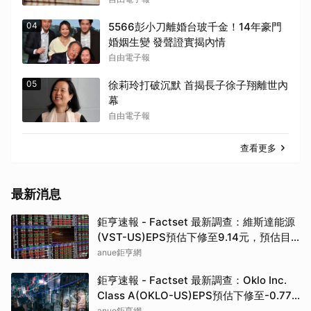
04
5566彭小刀離婚台玻千金！14年豪門
婚姻生變 發聲證實揭內情
自由電子報
05
徐莉玲打破沉默 首揭長子徐子翔離世內
幕
自由電子報
查看更多
最新消息
鉅亨速報 - Factset 最新調查：維斯達能源
(VST-US)EPS預估下修至9.14元，預估目
標價為222.00元
anue鉅亨網
鉅亨速報 - Factset 最新調查：Oklo Inc.
Class A(OKLO-US)EPS預估下修至-0.77
元，預估目標價為83.50元
anue鉅亨網