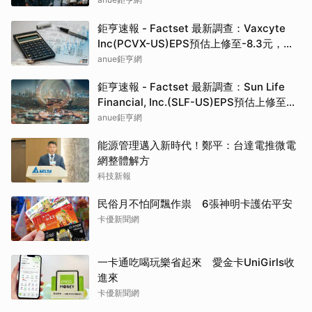
鉅亨速報 - Factset 最新調查：Vaxcyte
Inc(PCVX-US)EPS預估上修至-8.3元，預
估目標價為110.00元
anue鉅亨網
鉅亨速報 - Factset 最新調查：Sun Life
Financial, Inc.(SLF-US)EPS預估上修至
5.73元，預估目標價為80.81元
anue鉅亨網
能源管理邁入新時代！鄭平：台達電推微電
網整體解方
科技新報
民俗月不怕阿飄作祟 6張神明卡護佑平安
卡優新聞網
一卡通吃喝玩樂省起來 愛金卡UniGirls收
進來
卡優新聞網