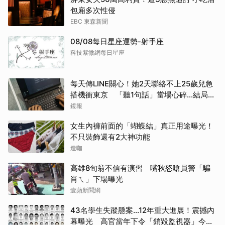
包廂多次性侵
EBC 東森新聞
08/08每日星座運勢-射手座
科技紫微網每日星座
每天傳LINE關心！她2天聯絡不上25歲兒急
搭機衝東京 「聽1句話」當場心碎...結局看
哭網
鏡報
女生內褲前面的「蝴蝶結」真正用途曝光！
不只裝飾還有2大神功能
造咖
高雄8旬翁不信有演習 嘴秋怒嗆員警「騙
肖ㄟ」下場曝光
壹蘋新聞網
43名學生失蹤懸案...12年重大進展！震撼內
幕曝光 高官當年下令「銷毀監視器」今遭