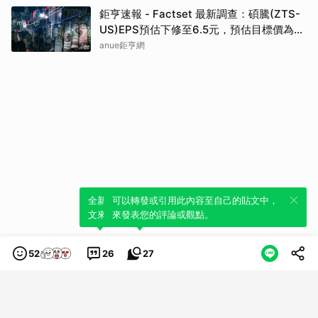
鉅亨速報 - Factset 最新調查：碩騰(ZTS-
US)EPS預估下修至6.5元，預估目標價為
90.00元
anue鉅亨網
全新體驗！一鍵引用此內容，透過發布貼
可以轉發或引用此內容至自己的貼文中，
文來輕鬆表達個人立場。
來發表您的評論或觀點。
52
26
27
類別
服務條款
隱私權政策
服務聲明