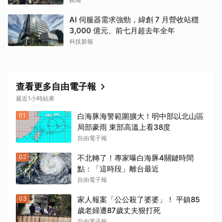
AI 伺服器需求強勁，緯創 7 月營收站穩
3,000 億元、前七月超去年全年
科技新報
查看更多自由電子報
最近1小時結果
01
白海豚海警範圍擴大！明中部以北山區
局部豪雨 東部高溫上看38度
自由電子報
02
不北轉了！專家曝白海豚4關鍵時間
點：「這時段」離台最近
自由電子報
03
家人報案「公公殺了婆婆」！ 平鎮85
歲老婦遭87歲丈夫狠打死
自由電子報