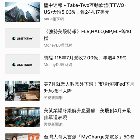
盤中速報 - Take-Two互動軟體(TTWO-
US)大漲5.03%，報244.17美元
anue鉅亨網
《強勢美股特報》FLR,HALO,MP,ELF等10
檔
MoneyDJ理財網
寶陞 115年7月營收2.00億、年增4.39%
MoneyDJ理財網
美7月就業人數意外下滑！市場預期Fed下月
升息機率大降
民視新聞網
美就業爆冷緩解升息憂慮 美股創4月來最
佳單週表現
民視新聞網
台灣大哥大首創「MyCharge充電多」5G資