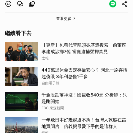
查看更多
繼續看下去
【更新】包租代管龍頭兆基遭搜索 前董座
李建成涉挪7億 當庭逮捕聲押禁見
太報
440萬退休金丟定存最安心？ 阿北一刷存摺
超傻眼 3年利息僅1千多
自由電子報
千金股跌落神壇！國巨收540元 分析師：只
是剛開始
EBC 東森新聞
一年飛日本好幾趟還不夠！台灣人乾脆在當
地買間房 信義揭最愛下手的是這群人
取消
鏡報