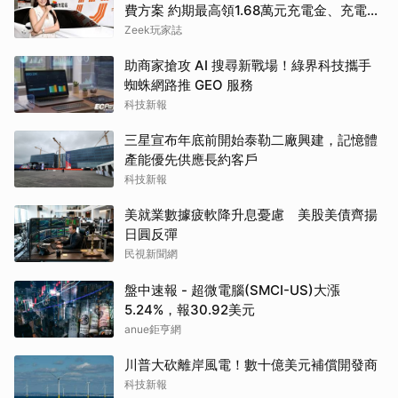
費方案 約期最高領1.68萬元充電金、充電最
高89折
Zeek玩家誌
助商家搶攻 AI 搜尋新戰場！綠界科技攜手
蜘蛛網路推 GEO 服務
科技新報
三星宣布年底前開始泰勒二廠興建，記憶體
產能優先供應長約客戶
科技新報
美就業數據疲軟降升息憂慮 美股美債齊揚
日圓反彈
民視新聞網
盤中速報 - 超微電腦(SMCI-US)大漲
5.24%，報30.92美元
anue鉅亨網
川普大砍離岸風電！數十億美元補償開發商
科技新報