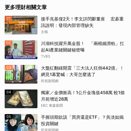
更多理財相關文章
01
接手兆基僅2天！李文詳閃辭董座 宏碁重
訊說明：發現內部管理缺失
太報
02
川湖科技躍升萬金股！ 「兩根鐵滑軌」扛
起AI產業鏈關鍵秘密曝
TVBS
03
大盤紅翻綠開震「三大法人狂倒442億」！
網見1幕驚喊：大哥怎麼逃了
民視新聞網
04
獨家／金價衝高！1公斤金塊值458萬 較1個
月前增近28萬
EBC 東森新聞
05
手握頭期款該「買房還是ETF」？吳淡如揭
投資關鍵
民視新聞網