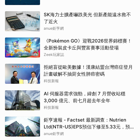
SK海力士擴產嚇跌美光 但新產能遠水救不
了近火
anue鉅亨網
《Pokémon GO》迎戰2026世界錦標賽！
全新扮裝皮卡丘與豐富賽事活動登場
Zeek玩家誌
拒絕盲從歐美數據！漢康結盟台灣癌症登月
計畫破解不抽菸女性肺癌密碼
科技新報
AI 伺服器需求強勁，緯創 7 月營收站穩
3,000 億元、前七月超去年全年
科技新報
鉅亨速報 - Factset 最新調查：Nutrien
Ltd(NTR-US)EPS預估下修至5.33元，預估
目標價為80.00元
anue鉅亨網