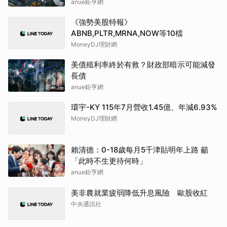
調升至42.64元，幅度約3.73%
anue鉅亨網
《強勢美股特報》
ABNB,PLTR,MRNA,NOW等10檔
MoneyDJ理財網
美債殖利率終於有救？財政部暗示可能減發
長債
anue鉅亨網
環宇-KY 115年7月營收1.45億、年減6.93%
MoneyDJ理財網
賴清德：0-18歲每月5千津貼明年上路 籲
「此時不生更待何時」
anue鉅亨網
美非農就業疲弱降低升息風險 歐股收紅
中央通訊社