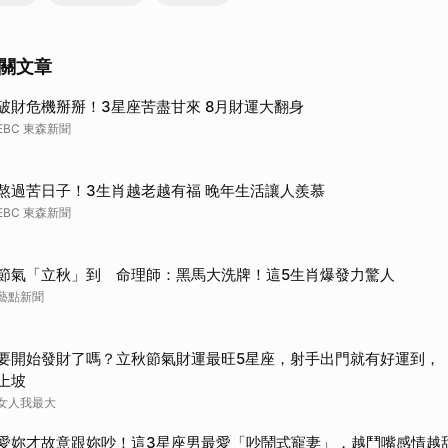
關文章
破財危機掰掰！3星座苦盡甘來 8月財運大翻身
EBC 東森新聞
熬過苦日子！3生肖越老越有福 晚年生活讓人羨慕
EBC 東森新聞
節氣「立秋」到 命理師：黑馬大洗牌！這5生肖爆發力驚人
藝點新聞
要開始發財了嗎？立秋節氣財運最旺5星座，射手出門就有好運到，
上坡
女人我最大
愛妳才故意跟妳吵！這3星座男最愛「吵鬧式寵妻」，越鬥嘴感情越