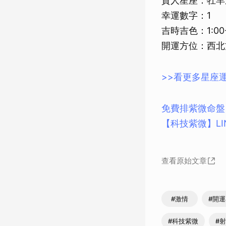
貴人星座：牡羊
幸運數字：1
吉時吉色：1:00
開運方位：西北
>>看更多星座
免費排紫微命盤
【科技紫微】L
查看原始文章
#激情
#開
#科技紫微
#