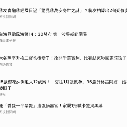
蔣友青翻蔣經國日記「驚見蔣萬安身世之謎」？蔣友柏爆出2句疑偷
民視新聞網
白海豚颱風海警14：30發布 第一波警戒範圍曝
自由電子報
大谷翔平升格二寶爸後變了！改開千萬賓利、比賽結束秒回家陪孩子
媽媽寶寶
15歲櫻花妹倒追大12歲男！「交往1月就懷孕」36歲升格當阿嬤 
傻眼了
鏡報
他「愛愛一半暴斃」遭強摘器官！家屬1招喊卡驚揭黑幕
民視新聞網