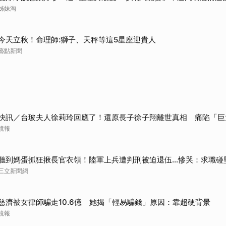
姊妹淘
取消
今天立秋！命理師:獅子、天秤等這5星座迎貴人
藝點新聞
快訊／台玻夫人徐莉玲回應了！還原長子徐子翔離世真相 痛陷「巨
鏡報
聽到媽蛋抓狂揪長官衣領！陸軍上兵遭判刑被迫退伍…慘哭：求職碰
三立新聞網
慈濟被女律師騙走10.6億 她揭「輕易騙錢」原因：靠超硬背景
鏡報