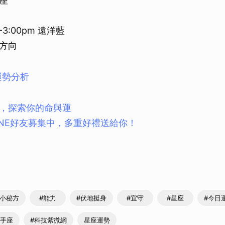
座
-3:00pm 遠洋藍
方向
運勢分析
，探索你的命與運
INE好友募集中，多重好禮送給你！
運小秘方
#能力
#伏地挺身
#宜守
#星座
#今日
射手座
#科技紫微網
星座運勢