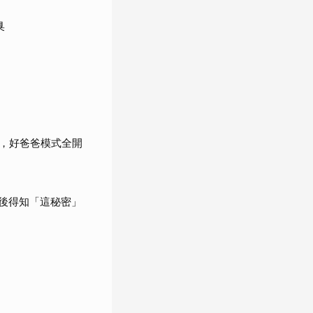
臭
，好爸爸模式全開
婚後得知「這秘密」