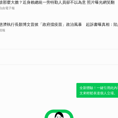
誰那麼大膽？近身賴總統一旁特勤人員卻不以為意 照片曝光網笑翻
自由電子報
慈濟執行長顏博文昔掀「政府擋疫苗」政治風暴 起訴書曝真相：陷
鏡報
全新體驗！一鍵引用此內
文來輕鬆表達個人立場。