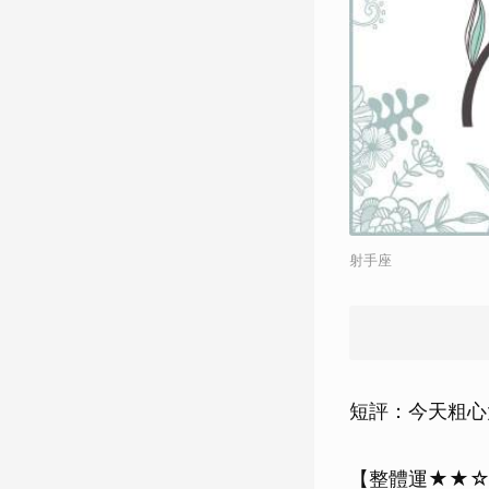
射手座
短評：今天粗心
【整體運★★