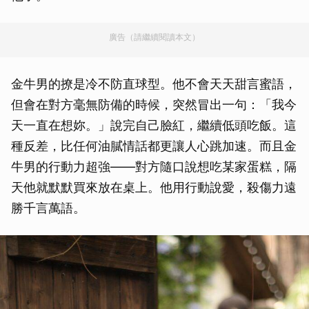
廣告（請繼續閱讀本文）
金牛男的撩是冷不防直球型。他不會天天甜言蜜語，
但會在對方毫無防備的時候，突然冒出一句：「我今
天一直在想妳。」說完自己臉紅，繼續低頭吃飯。這
種反差，比任何油膩情話都更讓人心跳加速。而且金
牛男的行動力超強——對方隨口說想吃某家蛋糕，隔
天他就默默買來放在桌上。他用行動說愛，殺傷力遠
勝千言萬語。