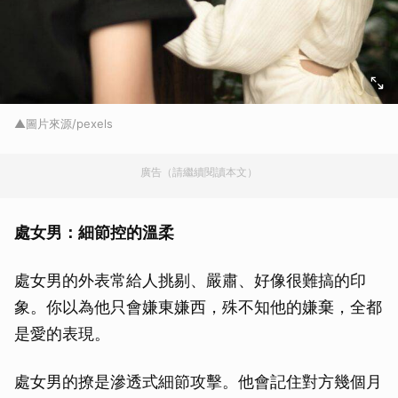
▲圖片來源/pexels
廣告（請繼續閱讀本文）
處女男：細節控的溫柔
處女男的外表常給人挑剔、嚴肅、好像很難搞的印
象。你以為他只會嫌東嫌西，殊不知他的嫌棄，全都
是愛的表現。
處女男的撩是滲透式細節攻擊。他會記住對方幾個月