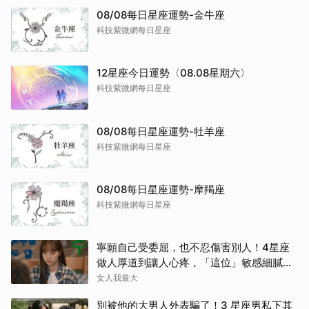
08/08每日星座運勢-金牛座
科技紫微網每日星座
12星座今日運勢〈08.08星期六〉
科技紫微網每日星座
08/08每日星座運勢-牡羊座
科技紫微網每日星座
08/08每日星座運勢-摩羯座
科技紫微網每日星座
寧願自己受委屈，也不忍傷害別人！4星座
做人厚道到讓人心疼，「這位」敏感細膩搞
得自己不斷內耗
女人我最大
別被他的大男人外表騙了！3 星座男私下其