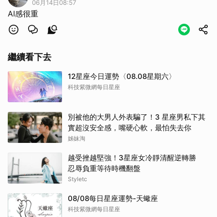
06月14日08:57
AI感很重
繼續看下去
12星座今日運勢〈08.08星期六〉
科技紫微網每日星座
別被他的大男人外表騙了！3 星座男私下其
實超沒安全感，嘴硬心軟，最怕失去你
姊妹淘
越受挫越堅強！3星座女冷靜清醒逆轉勝
忍辱負重等待時機翻盤
Styletc
08/08每日星座運勢-天蠍座
科技紫微網每日星座