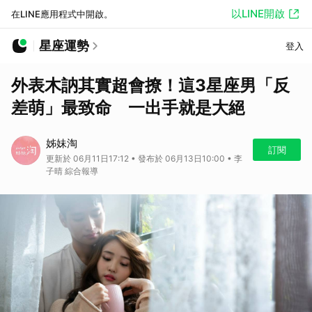
以LINE開啟
在LINE應用程式中開啟。
星座運勢
登入
外表木訥其實超會撩！這3星座男「反
差萌」最致命 一出手就是大絕
姊妹淘
訂閱
更新於 06月11日17:12 • 發布於 06月13日10:00 • 李
子晴 綜合報導