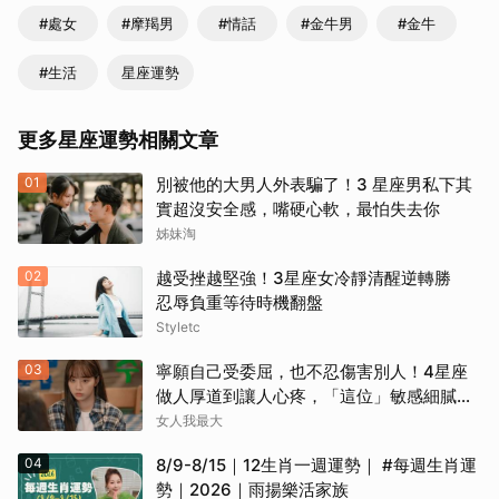
#處女
#摩羯男
#情話
#金牛男
#金牛
#生活
星座運勢
更多星座運勢相關文章
01
別被他的大男人外表騙了！3 星座男私下其
實超沒安全感，嘴硬心軟，最怕失去你
姊妹淘
02
越受挫越堅強！3星座女冷靜清醒逆轉勝
忍辱負重等待時機翻盤
Styletc
03
寧願自己受委屈，也不忍傷害別人！4星座
做人厚道到讓人心疼，「這位」敏感細膩搞
得自己不斷內耗
女人我最大
04
8/9-8/15｜12生肖一週運勢｜ #每週生肖運
勢｜2026｜雨揚樂活家族