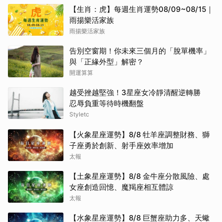
【生肖：虎】每週生肖運勢08/09~08/15｜
雨揚樂活家族
雨揚樂活家族
告別空窗期！你未來三個月的「脫單機率」
與「正緣外型」解密？
開運算算
越受挫越堅強！3星座女冷靜清醒逆轉勝
忍辱負重等待時機翻盤
Styletc
【火象星座運勢】8/8 牡羊座調整財務、獅
子座勇於創新、射手座效率增加
太報
【土象星座運勢】8/8 金牛座分散風險、處
女座創造回憶、魔羯座相互體諒
太報
【水象星座運勢】8/8 巨蟹座助力多、天蠍