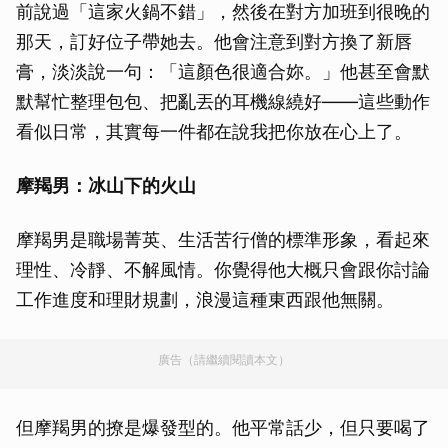
前說過「這家火鍋不錯」，然後在對方加班到很晚的
那天，訂好位子帶她去。他會注意到對方換了新唇
膏，淡淡說一句：「這顏色很適合妳。」他甚至會默
默幫忙整理包包、把亂丟的耳機線繞好——這些動作
看似日常，其實每一件都在說我把你放在心上了。
摩羯男：冰山下的火山
摩羯男是職場菁英、生活苦行僧的標準形象，看起來
理性、冷靜、不解風情。你覺得他大概只會跟你討論
工作進度和理財規劃，浪漫這種東西跟他無關。
廣告（請繼續閱讀本文）
但摩羯男的撩是爆發型的。他平常話少，但只要喝了