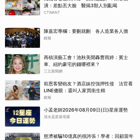
潰：差點丟大臉 醫揭3類人別亂喝
CTWANT
陳嘉宏專欄：要刪就刪 各人造業各人擔
鏡報
再槓演藝工會！池秋美開轟曹雨婷：賓士
車、紐約豪宅的錢哪裡來？
三立新聞網
前恩客變砲友？酒店妹控強押性侵 法官看
LINE傻眼：還叫人家買衛生棉
鏡報
小孟老師2026年08月09日(日)星座運勢
清水孟星座塔羅
慈濟被騙10億真的很誇張！學者：回顧當年