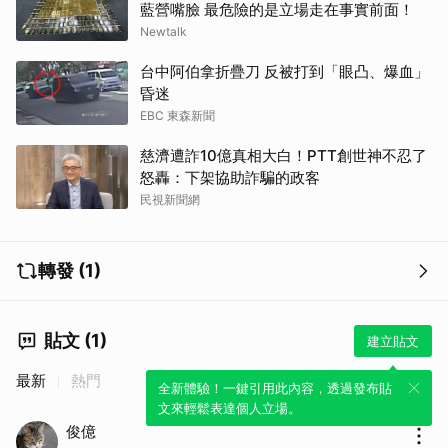
藍營嘴臉 最危險的是立場走在事實前面！
Newtalk
台中阿伯拿折疊刀 反被打到「眼凸、爆血」
昏迷
EBC 東森新聞
慈濟遭詐10億真相大白！PTT創世神不忍了
怒轟：下架協助詐騙的政客
民視新聞網
轉發 (1)
貼文 (1)
建立貼文
最新
熱門
全新體驗！一鍵引用此內容，透過發布貼
文來輕鬆表達個人立場。
取消
俊億