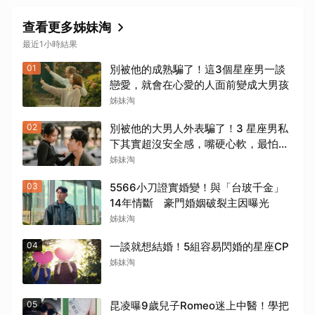
查看更多姊妹淘
最近1小時結果
01
別被他的成熟騙了！這3個星座男一談
戀愛，就會在心愛的人面前變成大男孩
姊妹淘
02
別被他的大男人外表騙了！3 星座男私
下其實超沒安全感，嘴硬心軟，最怕失
去你
姊妹淘
03
5566小刀證實婚變！與「台玻千金」
14年情斷 豪門婚姻破裂主因曝光
姊妹淘
04
一談就想結婚！5組容易閃婚的星座CP
姊妹淘
05
昆凌曝9歲兒子Romeo迷上中醫！學把