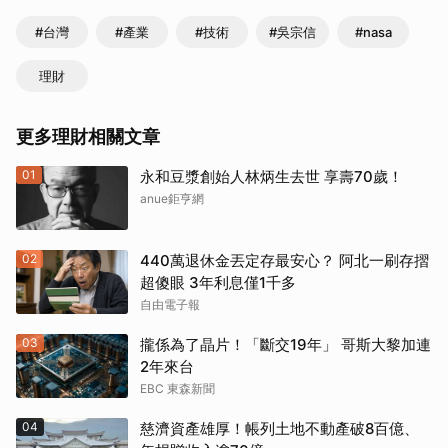
#台灣
#產業
#技術
#吳宗信
#nasa
理財
更多理財相關文章
01
永和豆漿創始人林炳生去世 享壽70歲！
anue鉅亨網
02
440萬退休金丟定存最安心？ 阿北一刷存摺
超傻眼 3年利息僅1千多
自由電子報
03
攏係為了晶片！「斷交19年」 哥斯大黎加連
2年來台
EBC 東森新聞
04
慈濟資產雄厚！帳列土地不動產破8百億、