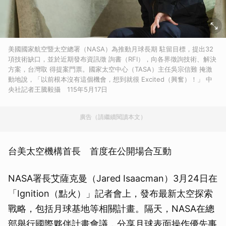
美國國家航空暨太空總署（NASA）為推動月球長期 駐留目標，提出32
項技術缺口，並於近期發布資訊徵 詢書（RFI），向各界徵詢技術、解決
方案，台灣取 得提案門票。國家太空中心（TASA）主任吳宗信難 掩激
動地說，「以前根本沒有這個機會，想到就很 Excited（興奮）！」 中
央社記者王騰毅攝 115年5月17日
廣告（請繼續閱讀本文）
台美太空機構首長 首度在公開場合互動
NASA署長艾薩克曼（Jared Isaacman）3月24日在
「Ignition（點火）」記者會上，發布最新太空探索
戰略，包括月球基地等相關計畫。隔天，NASA在總
部舉行國際夥伴計畫會議，分享月球表面操作優先事