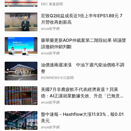
EBC 東森新聞
宏致Q2純益成長近1倍上半年EPS1.89元 7
月營收再創新高
anue鉅亨網
藥華藥更新AOP仲裁案第二階段結果 研議聲
請撤銷仲銷判斷
anue鉅亨網
油價連兩週凍漲 中油下週汽柴油價格不調
整
NOWNEWS今日新聞
美國7月非農疲軟不代表經濟衰退？貝萊
德：AI正讓就業數據失效、升息「已無意
義」
anue鉅亨網
盤中速報 - Hashflow大漲11.93%，報0.01
美元
anue鉅亨網