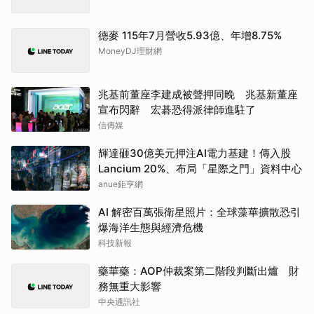
德麥 115年7月營收5.93億、年增8.75%
MoneyDJ理財網
兆基前董座李建成被聲押同晚 兆基新董座
宣布閃辭 宏碁恐得派律師進駐了
信傳媒
輝達砸30億美元押注AI電力基建！傳入股
Lancium 20%、布局「星際之門」資料中心
anue鉅亨網
AI 解密百萬張衛星照片：全球藻華擴散恐引
爆海洋生態與經濟危機
科技新報
藥華藥：AOP仲裁案第二階段判斷出爐 財
務無重大影響
中央通訊社