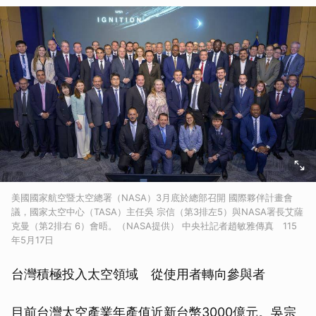
美國國家航空暨太空總署（NASA）3月底於總部召開 國際夥伴計畫會
議，國家太空中心（TASA）主任吳 宗信（第3排左5）與NASA署長艾薩
克曼（第2排右 6）會晤。（NASA提供） 中央社記者趙敏雅傳真 115
年5月17日
台灣積極投入太空領域 從使用者轉向參與者
目前台灣太空產業年產值近新台幣3000億元。吳宗