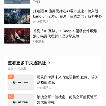
TVBS
輝達砸30億美元押注AI電力基建！傳入股
Lancium 20%、布局「星際之門」資料中心
anue鉅亨網
首見「AI 互駭」！Google 開發套件曝漏
洞，揭露代理對代理攻擊風險
科技新報
查看更多中央通訊社
最近1小時結果
01
颱風白海豚未來有減弱趨勢 宜蘭、瑞芳
刮12級強風
中央通訊社
02
涉洩空軍一號機密 前美空軍部長遭五
角大廈停權