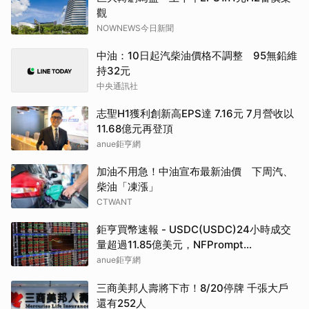
觀
NOWNEWS今日新聞
中油：10日起汽柴油價格不調整 95無鉛維
持32元
中央通訊社
志聖H1獲利創新高EPS達 7.16元 7月營收以
11.68億元再登頂
anue鉅亨網
加油不用急！中油宣布最新油價 下周汽、
柴油「凍漲」
CTWANT
鉅亨買幣速報 - USDC(USDC)24小時成交
量超過11.85億美元，NFPrompt
Token(NFP)24小時漲幅達66.2%
anue鉅亨網
三商美邦人壽將下市！8/20停牌 千張大戶
還有252人