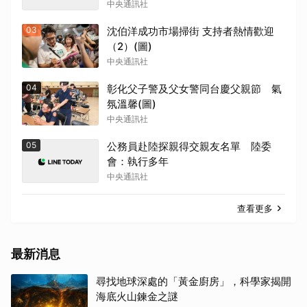
中央通訊社
03
沈伯洋成功市場掃街 支持者熱情歡迎
（2）(圖)
中央通訊社
04
彰化父子警及父女警同台慶父親節 氣
氛溫馨(圖)
中央通訊社
05
公務員赴陸探親得交親友名單 陸委
會：執行多年
中央通訊社
查看更多
最新消息
尋找地球深處的「黃金廚房」，科學家揭開
海底火山鍊金之謎