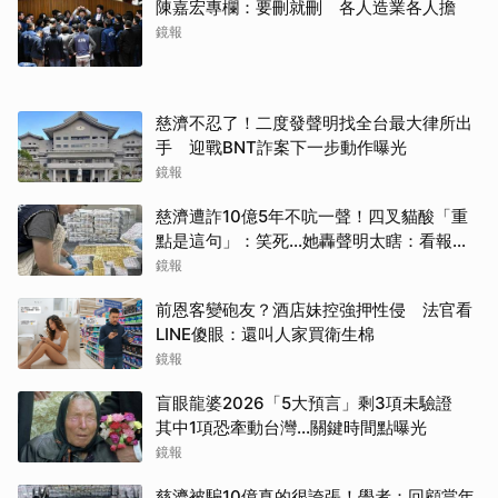
陳嘉宏專欄：要刪就刪 各人造業各人擔
鏡報
慈濟不忍了！二度發聲明找全台最大律所出
手 迎戰BNT詐案下一步動作曝光
鏡報
慈濟遭詐10億5年不吭一聲！四叉貓酸「重
點是這句」：笑死...她轟聲明太瞎：看報紙
才知被騙
鏡報
取消
前恩客變砲友？酒店妹控強押性侵 法官看
LINE傻眼：還叫人家買衛生棉
鏡報
盲眼龍婆2026「5大預言」剩3項未驗證
其中1項恐牽動台灣...關鍵時間點曝光
鏡報
慈濟被騙10億真的很誇張！學者：回顧當年