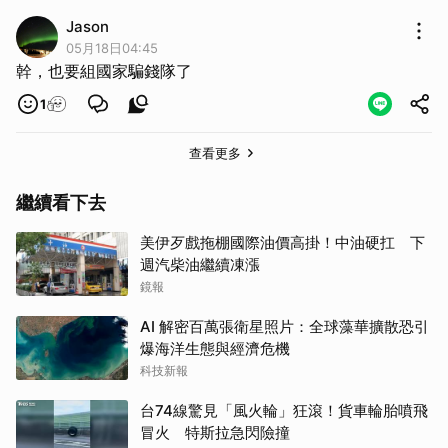
Jason
05月18日04:45
幹，也要組國家騙錢隊了
1
查看更多
繼續看下去
美伊歹戲拖棚國際油價高掛！中油硬扛 下
週汽柴油繼續凍漲
鏡報
AI 解密百萬張衛星照片：全球藻華擴散恐引
爆海洋生態與經濟危機
科技新報
台74線驚見「風火輪」狂滾！貨車輪胎噴飛
冒火 特斯拉急閃險撞