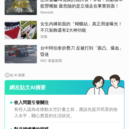
藍營嘴臉 最危險的是立場走在事實前面！
Newtalk
女生內褲前面的「蝴蝶結」真正用途曝光！
不只裝飾還有2大神功能
造咖
台中阿伯拿折疊刀 反被打到「眼凸、爆血」
昏迷
EBC 東森新聞
由 AI 摘要
網友貼文AI摘要
收入問題引發關注
有些人認為在推動太空計畫之前，應該先提升民眾的收
入水平，關心實質的生活狀況。