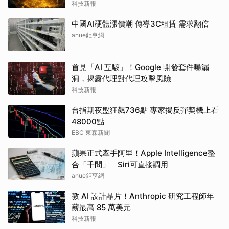
科技新報
中國AI硬體漲價潮 傳導3C租賃 需求翻倍
anue鉅亨網
首見「AI 互駭」！Google 開發套件曝漏
洞，揭露代理對代理攻擊風險
科技新報
台指期夜盤狂飆736點 專家揭反彈契機上看
48000點
EBC 東森新聞
蘋果正式牽手阿里！Apple Intelligence整
合「千問」 Siri可直接調用
anue鉅亨網
教 AI 設計晶片！Anthropic 研究工程師年
薪最高 85 萬美元
科技新報