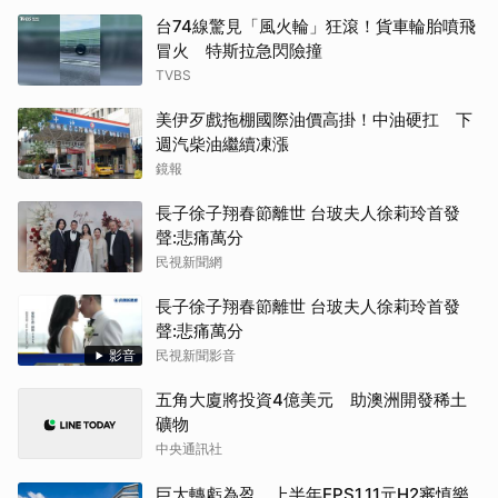
台74線驚見「風火輪」狂滾！貨車輪胎噴飛
冒火 特斯拉急閃險撞
TVBS
美伊歹戲拖棚國際油價高掛！中油硬扛 下
週汽柴油繼續凍漲
鏡報
長子徐子翔春節離世 台玻夫人徐莉玲首發
聲:悲痛萬分
民視新聞網
長子徐子翔春節離世 台玻夫人徐莉玲首發
聲:悲痛萬分
影音
民視新聞影音
五角大廈將投資4億美元 助澳洲開發稀土
礦物
中央通訊社
巨大轉虧為盈 上半年EPS1.11元H2審慎樂