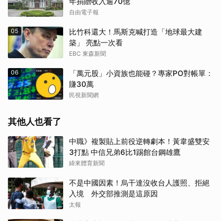
年捐贈收入逾70億
自由電子報
05
比竹科還大！馬斯克喊打造「地球最大建
築」 亮點一次看
EBC 東森新聞
06
「萬元股」小資族也能碰？專家PO對帳單：
賺30萬
民視新聞網
其他人也看了
中職》複製貼上前役逆轉劇本！黃韋盛雙安
3打點 中信兄弟6比1踢館台鋼雄鷹
緯來體育新聞
不是中國因素！烏干達沒收台人護照、拒絕
入境 外交部推測是這原因
太報