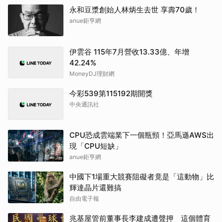
永和豆漿創始人林炳生去世 享壽70歲！
anue鉅亨網
伊雲谷 115年7月營收13.33億、年增
42.24%
MoneyDJ理財網
今彩539第115192期開獎
中央通訊社
CPU恐成雲端業下一個瓶頸！亞馬遜AWS出
現「CPU短缺」
anue鉅亨網
中國下1場重大競賽阻礙者竟是「這動物」比
輝達晶片還難搞
自由電子報
兆基屋管前董事長李建成遭聲押 這個體育