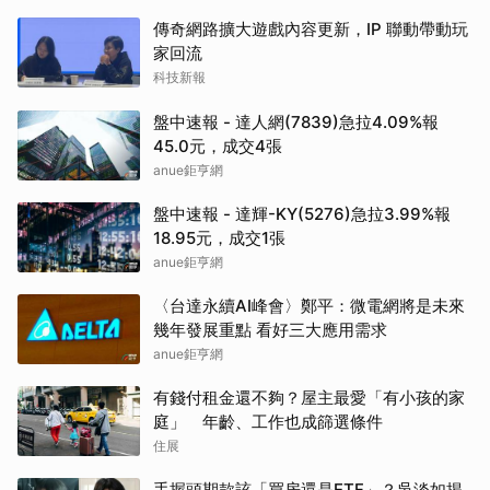
傳奇網路擴大遊戲內容更新，IP 聯動帶動玩
家回流
科技新報
盤中速報 - 達人網(7839)急拉4.09%報
45.0元，成交4張
anue鉅亨網
盤中速報 - 達輝-KY(5276)急拉3.99%報
18.95元，成交1張
anue鉅亨網
〈台達永續AI峰會〉鄭平：微電網將是未來
幾年發展重點 看好三大應用需求
anue鉅亨網
有錢付租金還不夠？屋主最愛「有小孩的家
庭」 年齡、工作也成篩選條件
住展
手握頭期款該「買房還是ETF」？吳淡如揭