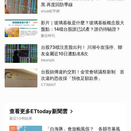
黑 再度回防季線
anue鉅亨網
影片｜玻璃基板是什麼？玻璃基板概念股大
盤點：14檔台股誰已試產？誰仍待驗證？
數位時代
台股73檔注意股出列！ 川湖今攻漲停、聯
友金屬近10日遭點名8次
Newtalk
台股頻傳違約交割！金管會研議祭新制 首
次違約恐改採「預收足額款券」
CTWANT
查看更多ETtoday新聞雲
最近1小時結果
01
「白海豚」會放颱風假？ 各縣市暴風