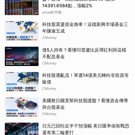
14391.6584點，漲幅2%
anue鉅亨網
科技股震盪資金換車！這檔新興市場基金三
年賺逾五成
CMoney
僅5人持有？看懂印度盧比反彈紅利與這檔
不配息基金
CMoney
科技股遇亂流！單週14億美元轉向非投資等
級債
CMoney
美國救日圓竟幫科技股護盤？看懂資金傳導
與台股基金
CMoney
日元已回吐近半干預漲幅 美日匯率保衛戰恐
還有第二輪要打