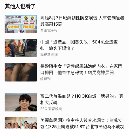
其他人也看了
高雄8月7日城鎮韌性防空演習 人車管制違者
最高罰15萬
自由電子報
中國「這產品」闖關失敗！504包全遭查
扣 旅客下場慘了
民視新聞網
長髮陌生女「穿性感黑絲漁網內衣」在家門
口排回 他害怕急報警！結局竟神展開
鏡週刊
富二代兼混血兒？HOOK自爆「我男的」 真
相大反轉
EBC 東森娛樂
美麗島民調》換主持人後首次調查：蔣萬安
號召725上凱道被51.8%台北市民認為不成功