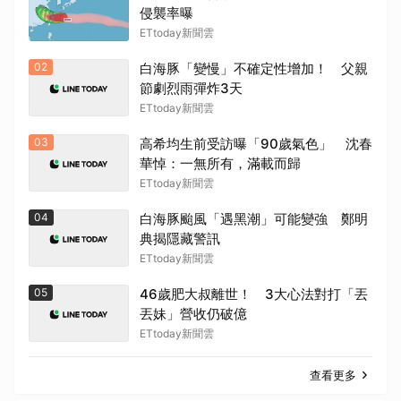
侵襲率曝
ETtoday新聞雲
02
白海豚「變慢」不確定性增加！ 父親
節劇烈雨彈炸3天
ETtoday新聞雲
03
高希均生前受訪曝「90歲氣色」 沈春
華悼：一無所有，滿載而歸
ETtoday新聞雲
04
白海豚颱風「遇黑潮」可能變強 鄭明
典揭隱藏警訊
ETtoday新聞雲
05
46歲肥大叔離世！ 3大心法對打「丟
丟妹」營收仍破億
ETtoday新聞雲
查看更多