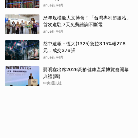
anue鉅亨網
歷年規模最大文博會！「台灣專利超級站」
首次進駐 7天免費諮詢不斷電
anue鉅亨網
盤中速報 - 恆大(1325)急拉3.15%報27.8
元，成交376張
anue鉅亨網
龔明鑫出席2026高齡健康產業博覽會開幕
典禮(圖)
中央通訊社