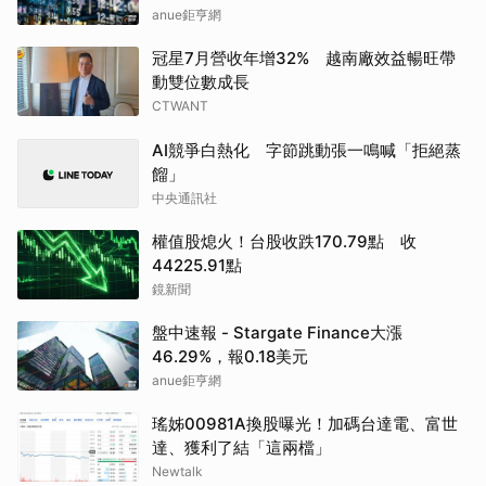
anue鉅亨網
冠星7月營收年增32% 越南廠效益暢旺帶
動雙位數成長
CTWANT
AI競爭白熱化 字節跳動張一鳴喊「拒絕蒸
餾」
中央通訊社
權值股熄火！台股收跌170.79點 收
44225.91點
鏡新聞
盤中速報 - Stargate Finance大漲
46.29%，報0.18美元
anue鉅亨網
瑤姊00981A換股曝光！加碼台達電、富世
達、獲利了結「這兩檔」
Newtalk