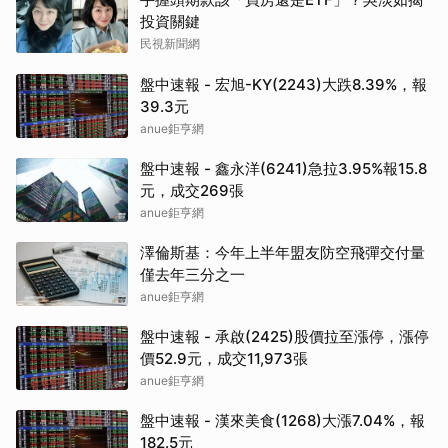
投資關鍵
民視新聞網
盤中速報 - 宏旭-KY(2243)大跌8.39%，報
39.3元
anue鉅亨網
盤中速報 - 鑫永洋(6241)急拉3.95%報15.8
元，成交269張
anue鉅亨網
澤倫斯基：今年上半年盟友防空飛彈交付量
僅去年三分之一
anue鉅亨網
盤中速報 - 承啟(2425)股價拉至漲停，漲停
價52.9元，成交11,973張
anue鉅亨網
盤中速報 - 漢來美食(1268)大漲7.04%，報
182.5元