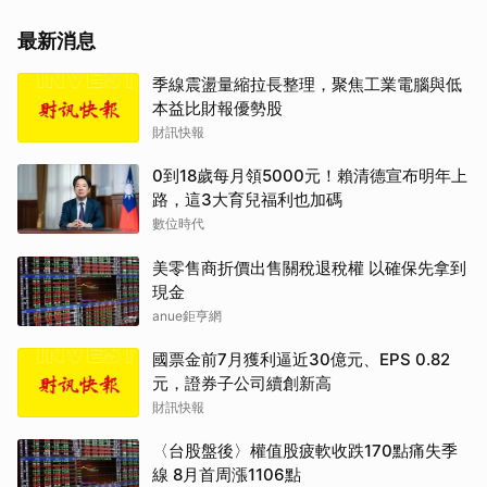
最新消息
季線震盪量縮拉長整理，聚焦工業電腦與低
本益比財報優勢股
財訊快報
0到18歲每月領5000元！賴清德宣布明年上
路，這3大育兒福利也加碼
數位時代
美零售商折價出售關稅退稅權 以確保先拿到
現金
anue鉅亨網
國票金前7月獲利逼近30億元、EPS 0.82
元，證券子公司續創新高
財訊快報
〈台股盤後〉權值股疲軟收跌170點痛失季
線 8月首周漲1106點