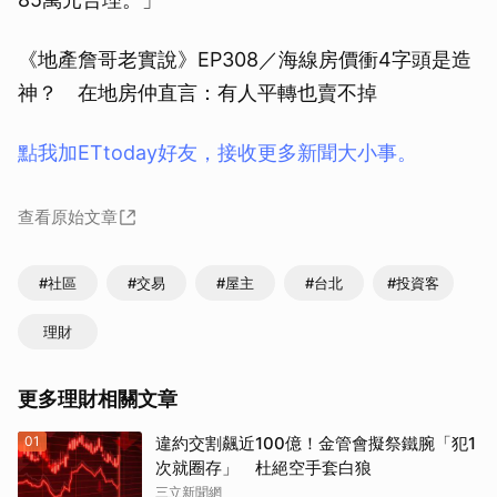
《地產詹哥老實說》EP308／海線房價衝4字頭是造
神？ 在地房仲直言：有人平轉也賣不掉
點我加ETtoday好友，接收更多新聞大小事。
查看原始文章
#社區
#交易
#屋主
#台北
#投資客
理財
更多理財相關文章
01
違約交割飆近100億！金管會擬祭鐵腕「犯1
次就圈存」 杜絕空手套白狼
三立新聞網