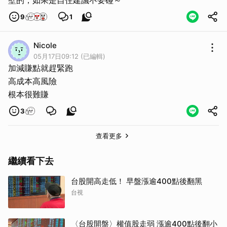
壁的，如果是自住建議不要碰～
9
1
Nicole
取消
05月17日09:12 (已編輯)
加減賺點就趕緊跑
高成本高風險
根本很難賺
3
查看更多
繼續看下去
台股開高走低！ 早盤漲逾400點後翻黑
台視
〈台股開盤〉權值股走弱 漲逾400點後翻小