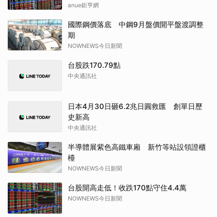
anue鉅亨網
國際鋼價落底 中鋼9月盤價開平盤渡調整
期
NOWNEWS今日新聞
台股跌170.79點
中央通訊社
日本4月30日砸6.2兆日圓救匯 創單日歷
史新高
中央通訊社
半導體展紫色高鐵車廂 新竹等站設領證櫃
檯
NOWNEWS今日新聞
台股開高走低！收跌170點守住4.4萬
NOWNEWS今日新聞