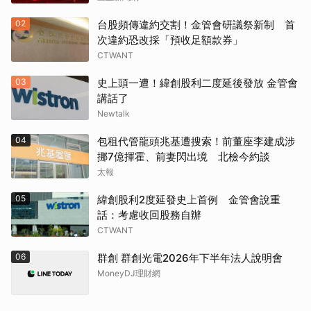
02
台股頻傳違約交割！金管會研議祭新制 首
次違約恐改採「預收足額款券」
CTWANT
03
史上頭一遭！緯創股利二度延後發放 金管會
講話了
Newtalk
04
包租代管龍頭兆基遭搜索！前董座李建成涉
挪7億揮霍、前妻閃出境 北檢今約談
太報
05
緯創股利2度延發史上首例 金管會說重
話：考慮收回股務自辦
CTWANT
06
群創 群創光電2026年下半年法人說明會
MoneyDJ理財網