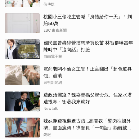
信傳媒
桃園小三偷吃主管喊「身體給你一天」！判
賠50萬
EBC 東森新聞
國民黨曾轟綠營擋慈濟買疫苗 林智群曝當年
陳時中「這句話」打臉
自由電子報
電商老闆不倫女主管！正宮翻出「超色道具
包」崩潰
民視新聞網
遭政治霸凌？魏嘉賢揭父親命危、住家水塔
遭投毒：衝著我來就好
Newtalk
辣妹穿透視裝逛古蹟…高開衩「臀肉往裙外
擠」畫面瘋傳！導覽員「一句話」勸離被狂
讚
鏡報