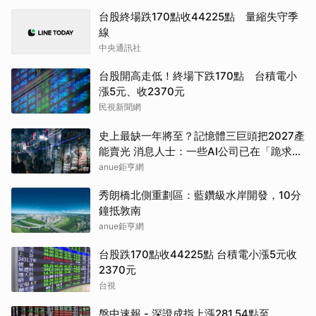
台股終場跌170點收44225點 量縮失守季
線
中央通訊社
台股開高走低！終場下跌170點 台積電小
漲5元、收2370元
民視新聞網
史上最缺一年將至？記憶體三巨頭把2027產
能賣光 消息人士：一些AI公司已在「跪求晶
片」
anue鉅亨網
秀朗橋北側重劃區：藍鑽級水岸開發，10分
鐘抵敦南
anue鉅亨網
台股跌170點收44225點 台積電小漲5元收
2370元
台視
盤中速報 - 深證成指上漲281.54點至