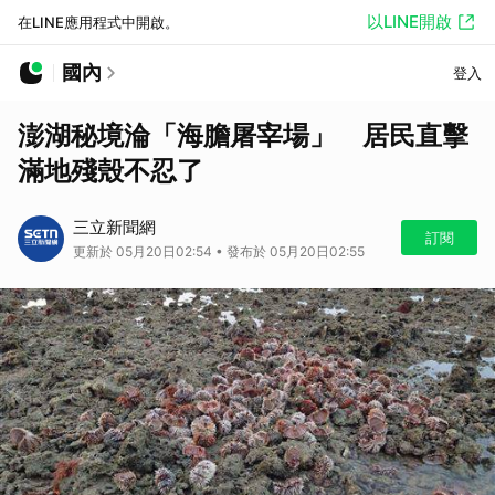
以LINE開啟
在LINE應用程式中開啟。
國內
登入
澎湖秘境淪「海膽屠宰場」 居民直擊
滿地殘殼不忍了
三立新聞網
訂閱
更新於 05月20日02:54 • 發布於 05月20日02:55