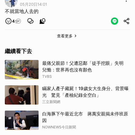
05月20日14:01
不就當地人去的
4
查看更多
繼續看下去
最痛父親節！父遭惡鄰「徒手挖眼」失明
兒慟：世界再也沒有顏色
TVBS
瞞家人產子藏屍！19歲女大生身分、背景曝
光 驚見「產檢紀錄全空白」
三立新聞網
白海豚下午最近北市 蔣萬安親揭未停班原
因
NOWNEWS今日新聞