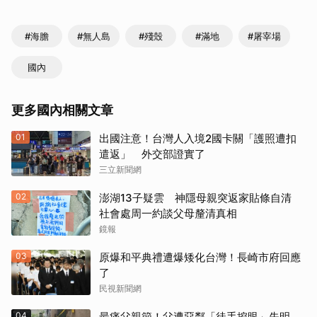
#海膽
#無人島
#殘殼
#滿地
#屠宰場
國內
更多國內相關文章
01
出國注意！台灣人入境2國卡關「護照遭扣
遣返」 外交部證實了
三立新聞網
02
澎湖13子疑雲 神隱母親突返家貼條自清
社會處周一約談父母釐清真相
鏡報
03
原爆和平典禮遭爆矮化台灣！長崎市府回應
了
民視新聞網
04
最痛父親節！父遭惡鄰「徒手挖眼」失明