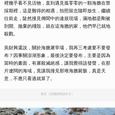
裡幾乎看不見活物，直到遇見孤零零的一顆海膽在禁
採期裡，這是難得的相遇，拍照留念隨即放生，繼續
往前走，陡然撞見傳聞中的違規現場，滿地都是剛被
剖開、拋棄的殘殼，就在這海膽的家，他們早已就地
殺戮。
吳財興還說，關於海膽屠宰場，我再三考慮要不要發
布？因事關澎湖形象，最後決定要發布，主要是因為
當時的畫面，有屠殺滅絕感，讓我覺得該發聲，在那
片遼闊的海域，竟讓我撞見那堆海膽屍骸，真是天
意，不應只看過就算了。
廣告（請繼續閱讀本文）