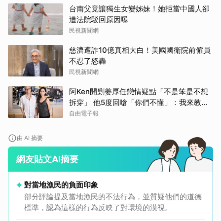
台南父竟讓獨生女變姊妹！她拒當中國人卻
遭法院駁回原因曝
民視新聞網
慈濟遭詐10億真相大白！美國國衛院前僱員
不忍了怒轟
民視新聞網
阿Ken開剿姜厚任戀情疑點「不是笨是不想
拆穿」 他5度回嗆「你們不懂」：我來教育
你們
自由電子報
由 AI 摘要
網友貼文AI摘要
對當地漁民的負面印象
部分評論提及當地漁民的不法行為，並質疑他們的道德
標準，認為這樣的行為反映了對環境的漠視。