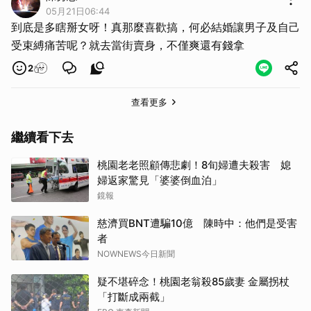
05月21日06:44
到底是多瞎掰女呀！真那麼喜歡搞，何必結婚讓男子及自己
受束縛痛苦呢？就去當街賣身，不僅爽還有錢拿
2
查看更多
取消
繼續看下去
桃園老老照顧傳悲劇！8旬婦遭夫殺害 媳
婦返家驚見「婆婆倒血泊」
鏡報
慈濟買BNT遭騙10億 陳時中：他們是受害
者
NOWNEWS今日新聞
疑不堪碎念！桃園老翁殺85歲妻 金屬拐杖
「打斷成兩截」