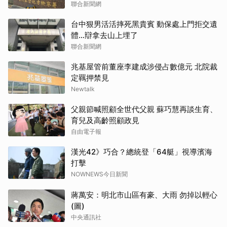
聯合新聞網
台中狠男活活摔死黑貴賓 動保處上門拒交遺
體…辯拿去山上埋了
聯合新聞網
兆基屋管前董座李建成涉侵占數億元 北院裁
定羈押禁見
Newtalk
父親節喊照顧全世代父親 蘇巧慧再談生育、
育兒及高齡照顧政見
自由電子報
漢光42》巧合？總統登「64艇」視導濱海
打擊
NOWNEWS今日新聞
蔣萬安：明北市山區有豪、大雨 勿掉以輕心
(圖)
中央通訊社