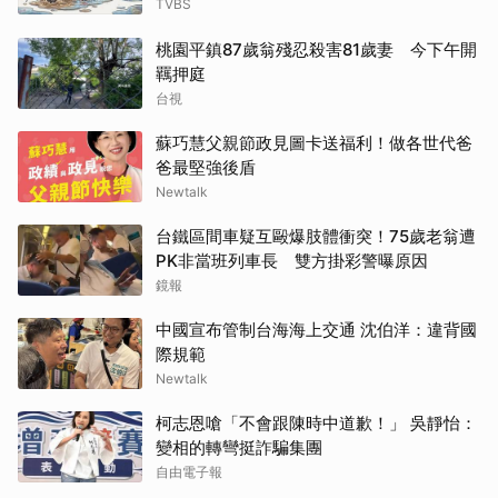
TVBS
桃園平鎮87歲翁殘忍殺害81歲妻 今下午開
羈押庭
台視
蘇巧慧父親節政見圖卡送福利！做各世代爸
爸最堅強後盾
Newtalk
台鐵區間車疑互毆爆肢體衝突！75歲老翁遭
PK非當班列車長 雙方掛彩警曝原因
鏡報
中國宣布管制台海海上交通 沈伯洋：違背國
際規範
Newtalk
柯志恩嗆「不會跟陳時中道歉！」 吳靜怡：
變相的轉彎挺詐騙集團
自由電子報