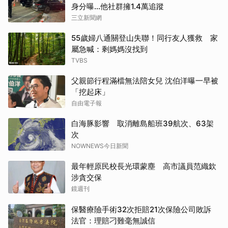
身分曝…他社群擁1.4萬追蹤
三立新聞網
55歲婦八通關登山失聯！同行友人獲救 家
屬急喊：剩媽媽沒找到
TVBS
父親節行程滿檔無法陪女兒 沈伯洋曝一早被
「挖起床」
自由電子報
白海豚影響 取消離島船班39航次、63架
次
NOWNEWS今日新聞
最年輕原民校長光環蒙塵 高市議員范織欽
涉貪交保
鏡週刊
保醫療險手術32次拒賠21次保險公司敗訴
法官：理賠刁難毫無誠信