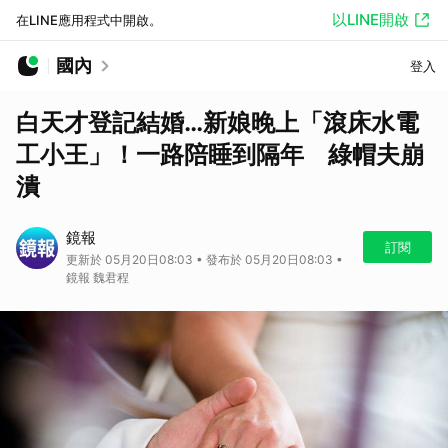
以LINE開啟
在LINE應用程式中開啟。
國內
登入
白天才登記結婚…新娘晚上「滾床水電
工小王」！一路陪睡到隔年 綠帽夫崩
潰
鏡報
訂閱
更新於 05月20日08:03 • 發布於 05月20日08:03 •
鏡報 魏君程