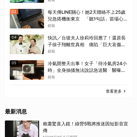
03
每天傳LINE關心！她2天聯絡不上25歲
兒急搭機衝東京 「聽1句話」當場心
碎...結局看哭網
鏡報
04
快訊／台玻夫人徐莉玲回應了！還原長
子徐子翔離世真相 痛陷「巨大哀傷」
足不出戶
鏡報
05
冷氣開整天出事！女子「待冷氣房24小
時」全身抽搐無法說話急送醫 醫曝關
鍵原因
鏡報
查看更多
最新消息
賴蕭驚喜入鏡！綠營5戰將推迷因短影音宣
傳