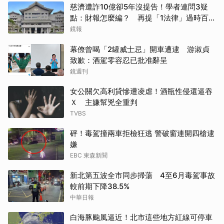
慈濟遭詐10億卻5年沒提告！學者連問3疑
點：財報怎麼編？ 再提「1法律」過時百年
管不了
鏡報
幕僚曾喝「2罐威士忌」開車遭逮 游淑貞
致歉：酒駕零容忍已批准辭呈
鏡週刊
女公關欠高利貸慘遭凌虐！酒瓶性侵還逼吞
Ｘ 主嫌幫兇全重判
TVBS
砰！毒駕撞兩車拒檢狂逃 警破窗連開四槍逮
嫌
EBC 東森新聞
新北第五波全市同步掃蕩 4至6月毒駕事故
較前期下降38.5%
中華日報
白海豚颱風逼近！北市這些地方紅線可停車