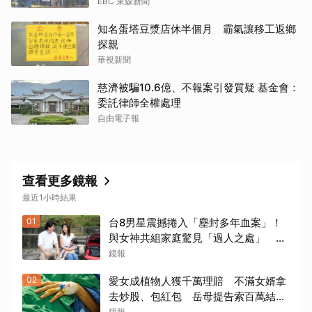
EBC 東森新聞
知名蛋塔豆漿店休半個月 霸氣讓移工返鄉
探親
華視新聞
慈濟被騙10.6億、不報案引發質疑 基金會：
委託律師全權處理
自由電子報
查看更多鏡報
最近1小時結果
01
台8男星震撼捲入「塵封多年血案」！
與女神共組家庭驚見「過人之處」 抱
軟萌女娃動念再拚一胎
鏡報
02
愛女成植物人獲千萬理賠 不滿女婿拿
去炒股、包紅包 岳母提告索百萬結局
出爐
鏡報