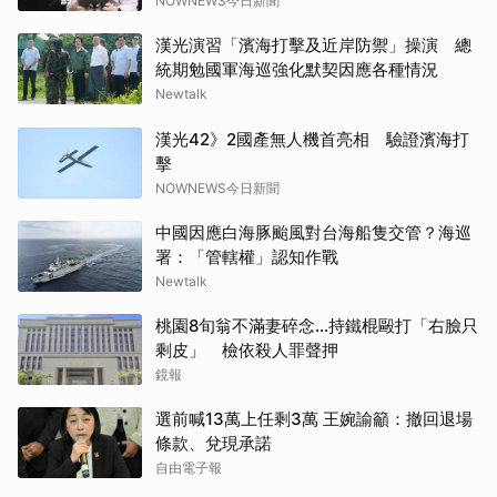
NOWNEWS今日新聞
漢光演習「濱海打擊及近岸防禦」操演 總
統期勉國軍海巡強化默契因應各種情況
Newtalk
漢光42》2國產無人機首亮相 驗證濱海打
擊
NOWNEWS今日新聞
中國因應白海豚颱風對台海船隻交管？海巡
署：「管轄權」認知作戰
Newtalk
桃園8旬翁不滿妻碎念…持鐵棍毆打「右臉只
剩皮」 檢依殺人罪聲押
鏡報
選前喊13萬上任剩3萬 王婉諭籲：撤回退場
條款、兌現承諾
自由電子報