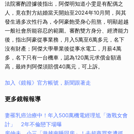
法院審酌證據後指出，阿傑明知道小雯是有配偶之
人，竟在對方結婚當天開始至2024年10月間，與其
發生過多次性行為，令阿豪飽受身心煎熬，明顯超越
一般社會所能容忍的範圍。審酌雙方身分、經濟能力
後，指出阿豪從事業務，月入5萬至6萬多元，名下
沒有財產；阿傑大學畢業後從事水電工，月薪4萬
多，名下只有一台機車，認為120萬元求償金額過
高，最終判阿傑須賠償40萬元，可上訴。
加入《鏡報》官方帳號，新聞跟著走
更多鏡報報導
妻罹乳癌治療中！年入500萬機電經理尪「激戰女會
計」 2年不倫戀下場曝
房仲夫、小三「遊越南睡同房」！去超商買套遭抓