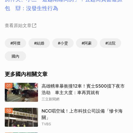
包 辯：沒發生性行為
查看原始文章
#阿傑
#結婚
#小雯
#阿豪
#法院
國內
更多國內相關文章
01
高雄轎車暴衝撞12車！賓士S500擋下夜市
浩劫 車主大度：車再買就有
三立新聞網
02
NCC唱空城！上市科技公司設備「慘卡海
關」
TVBS