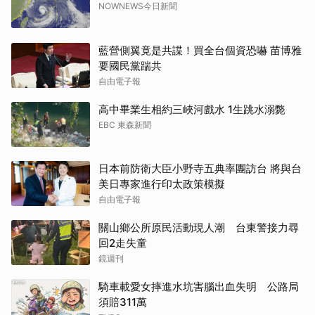
NOWNEWS今日新聞
藍營側翼竟是共諜！買全台個資恐嚇 苗博雅
要國民黨踹共
自由電子報
高中畢業生相約三峽河戲水 1生跳水溺斃
EBC 東森新聞
日本前防衛大臣小野寺五典率團訪台 將與台
美日專家進行印太政策模擬
自由電子報
關山鄉公所原民活動現人潮 台東警接力尋
回2走失童
鏡週刊
騎車載愛女摔進水坑害腦出血失明 公路局
須賠311萬