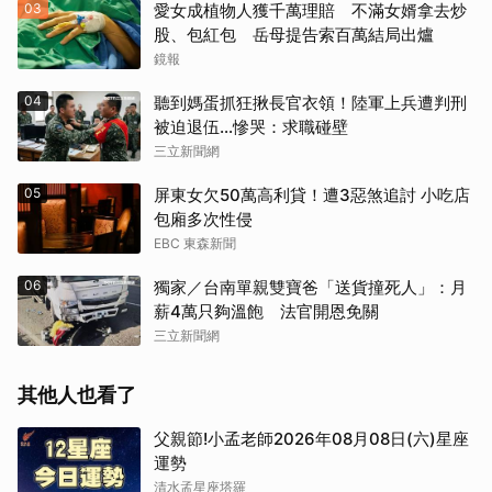
03
愛女成植物人獲千萬理賠 不滿女婿拿去炒
股、包紅包 岳母提告索百萬結局出爐
鏡報
04
聽到媽蛋抓狂揪長官衣領！陸軍上兵遭判刑
被迫退伍…慘哭：求職碰壁
三立新聞網
05
屏東女欠50萬高利貸！遭3惡煞追討 小吃店
包廂多次性侵
EBC 東森新聞
06
獨家／台南單親雙寶爸「送貨撞死人」：月
薪4萬只夠溫飽 法官開恩免關
三立新聞網
其他人也看了
父親節!小孟老師2026年08月08日(六)星座
運勢
清水孟星座塔羅