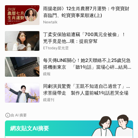
雨揚老師》12生肖農曆7月運勢：牛寶寶財
喜臨門、蛇寶寶事業順遂(上)
Newtalk
丁柔安保險箱遭竊「700萬元全被偷」！
兇手竟是他...嘆：提前穿幫
ETtoday星光雲
每天傳LINE關心！她2天聯絡不上25歲兒急
搭機衝東京 「聽1句話」當場心碎...結局看
哭網
鏡報
同劇演員驚覺「王凱不知道自己過世了」...
求菩薩帶走 製作人靈前喊1句話惹哭全場
鏡週刊
由 AI 摘要
網友貼文AI摘要