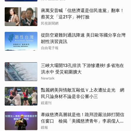
蔣萬安昔喊「信慈濟還是信民進黨」翻車！
蔡英文「這21字」神打臉
民視新聞網
從防空避難到通訊降速 美日歐等國分享台灣
韌性演習資訊
自由電子報
三峽大壩開13孔排洪 下游慘遭殃! 多省泡在
洪水中 受災範圍擴大
Newtalk
豔麗網美與情敵互毆低Ｖ上衣遭扯走光 網
民只論身材不論是非公審小三
鏡週刊
牽線慈濟高層就是他！跪拜證嚴法師打開信
任窗口 檢揭「美國慈濟青年」李易儒人脈
網絡
鏡報