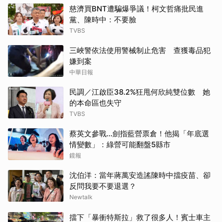
慈濟買BNT遭騙爆爭議！柯文哲痛批民進
黨、陳時中：不要臉
TVBS
三峽警依法使用警械制止危害 查獲毒品犯
嫌到案
中華日報
民調／江啟臣38.2%狂甩何欣純雙位數 她
的本命區也失守
TVBS
蔡英文參戰…劍指藍營票倉！他揭「年底選
情變數」：綠營可能翻盤5縣市
鏡報
沈伯洋：當年蔣萬安造謠陳時中擋疫苗、卻
反問我要不要退選？
Newtalk
擋下「暴衝特斯拉」救了很多人！賓士車主