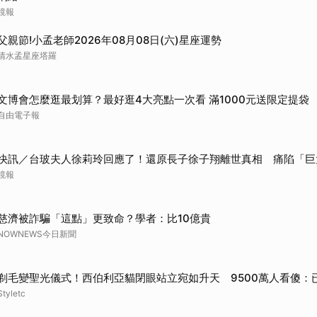
鏡報
父親節!小孟老師2026年08月08日(六)星座運勢
清水孟星座塔羅
文博會怎麼逛最划算？最好逛4大亮點一次看 滿1000元送限定提袋
自由電子報
快訊／台玻夫人徐莉玲回應了！還原長子徐子翔離世真相 痛陷「巨
鏡報
慈濟被詐騙「這點」更致命？學者：比10億貴
NOWNEWS今日新聞
剃毛變聖光儀式！西伯利亞貓閉眼站立宛如升天 9500萬人看傻：
Styletc