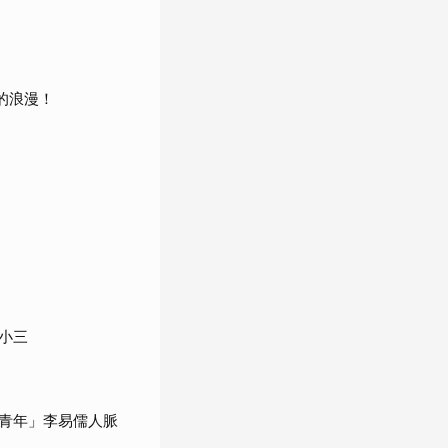
夜的浪漫！
小三
青年」李易儒人脈