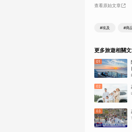
查看原始文章
#埃及
#商
更多旅遊相關文
01
02
03