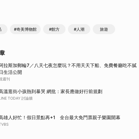
品
#奇美博物館
#館方
#人潮
旅遊
章
阿拉斯加郵輪7／八天七夜怎麼玩？不用天天下船、免費餐廳吃不膩
日生活公開
鏡週刊
高溫逛街小孩熱到暴哭 網批：家長應做好行前規劃
LINE TODAY 討論牆
高雄人好忙！假日景點再+1 全台最大免門票親子樂園開幕
TVBS