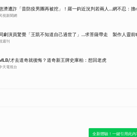
慈濟遭詐「昔防疫男團再被挖」！羅一鈞近況判若兩人…網不忍：擔
民視新聞網
同劇演員驚覺「王凱不知道自己過世了」...求菩薩帶走 製作人靈前
鏡週刊
MLB/才去道奇就後悔？道奇新王牌史庫柏：想回老虎
中天電視台
全新體驗！一鍵引用此內