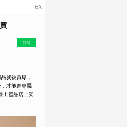
登入
買
訂閱
商品就被買爆，
後，才能進專屬
線上禮品店上架