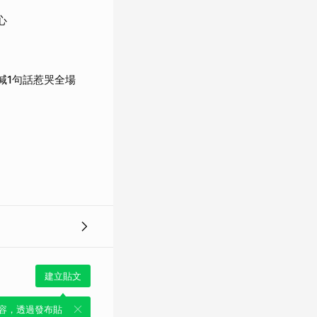
心
喊1句話惹哭全場
建立貼文
容，透過發布貼