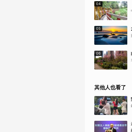
04
05
06
其他人也看了