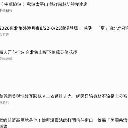
〈 中華旅遊 〉秋遊太平山 徜徉森林訪神秘水道
取消
中華日報
2026東北角外澳月夜8/22-8/23浪漫登場！ 感受一「夏」東北角
旅遊經
職人匠心打造 台北象山腳下暗藏英倫花徑
享民頭條
豔麗網美與情敵互毆低Ｖ上衣遭扯走光 網民只論身材不論是非公審
鏡週刊
牽線慈濟高層就是他！跪拜證嚴法師打開信任窗口 檢揭「美國慈濟
網絡