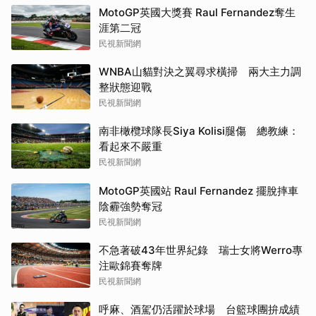
MotoGP英國大獎賽 Raul Fernandez奪生
涯第二冠
民視新聞網
WNBA山貓對決之翼尋求橫掃 兩大主力調
整狀態迎戰
民視新聞網
南非橄欖球隊長Siya Kolisi腿傷 總教練：
看起來不嚴重
民視新聞網
MotoGP英國站 Raul Fernandez 擺脫摔車
陰霾強勢奪冠
民視新聞網
不急著破43年世界紀錄 瑞士女將Werro專
注歐錦賽奪牌
民視新聞網
呼麻、酒駕仍活躍於球場 台籃球團拚成績