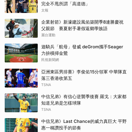
完全不甩所謂「高道德」
太報
企業射箭》新濠建設風佑築開季8連勝慶祝
父親節 賽夏射手暑假返鄉學族語
麗台運動
遊騎兵「航母」發威 deGrom攜手Seager
力拚橫掃金鶯
民視新聞網
亞洲東區男排賽》李俊佑15分領軍 中華隊直
落三香港收第五
TSNA
中信兄弟》有信心逆襲季後賽 羅戈：大家都
知道兄弟是怎樣球隊
TSNA
中信兄弟》Last Chance的威力真巨大 平野
惠一稱讚投手的節奏