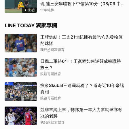
現 連三安串聯攻下中信第10分（08/09 中
信 VS 台鋼）
影音
中華職棒
LINE TODAY 獨家專欄
王牌集結！三支21世紀擁有最恐怖先發輪值
的球隊
我只想寫寫體育
日職二軍待6年！王彥程如何逆襲成韓職勝
投王？
眼鏡哥看體育
換來Skubal三連霸就穩了？道奇近10年豪賭
真相
眼鏡哥看體育
並非單純上車，轉隊第一年大力幫助球隊奪
冠的老將
我只想寫寫體育