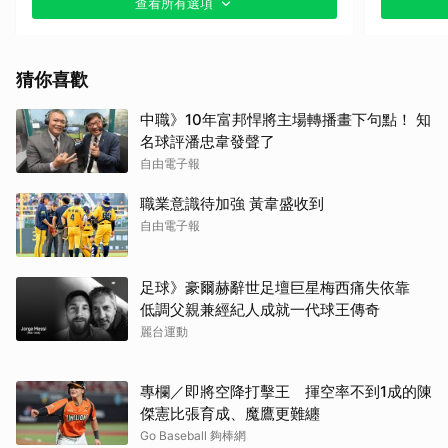
查看所有選項
其他（歡迎貼文分享）
猜你喜歡
中職》10年富邦悍將主場轉播畫下句點！ 知
名球評潘忠韋發聲了
自由電子報
職業意識待加強 黃韋盛收到
自由電子報
足球》豪爾赫辭世足壇巨星梅西痛失依靠
低調父親兼經紀人成就一代球王傳奇
麗台運動
專欄／即將空降打擊王 揮空率不到1成的陳
傑憲比張育成、魔鷹更難纏
Go Baseball 夠棒網