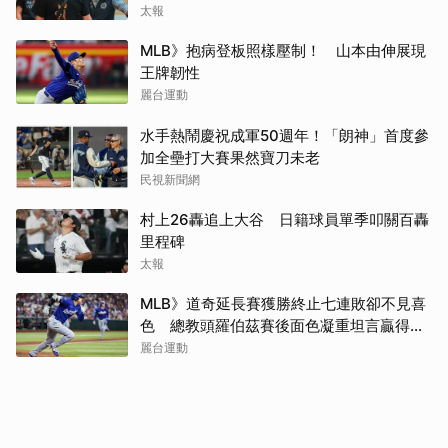
太報
MLB》抱病登板照樣壓制！ 山本由伸展現
王牌韌性
麗台運動
水手熱鬧慶祝成軍50週年！「朗神」首度參
加全壘打大賽果然寶刀未老
民視新聞網
村上26轟追上大谷 日籍球員單季叩關百轟
里程碑
太報
MLB》道奇延長賽獲勝終止七連敗卻不見喜
色 總教頭羅伯茲賽後面色凝重坦言贏得辛
苦
麗台運動