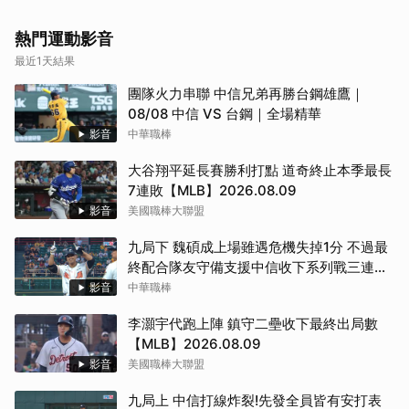
熱門運動影音
最近1天結果
團隊火力串聯 中信兄弟再勝台鋼雄鷹｜
08/08 中信 VS 台鋼｜全場精華
取消
影音
中華職棒
大谷翔平延長賽勝利打點 道奇終止本季最長
7連敗【MLB】2026.08.09
影音
美國職棒大聯盟
九局下 魏碩成上場雖遇危機失掉1分 不過最
終配合隊友守備支援中信收下系列戰三連勝
（08/09 中信 VS 台鋼）
影音
中華職棒
李灝宇代跑上陣 鎮守二壘收下最終出局數
【MLB】2026.08.09
影音
美國職棒大聯盟
九局上 中信打線炸裂!先發全員皆有安打表