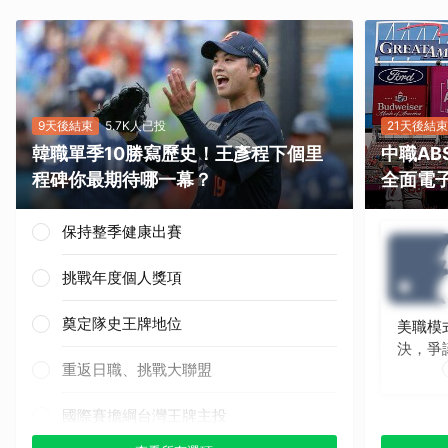
9天後結束
5.7K人已投
21天後結束
韓職單季10勝寫歷史！王彥程下個里
中職A
程碑你最期待哪一幕？
全面電
保持整季健康出賽
挑戰年度個人獎項
奠定隊史王牌地位
美職模
決，爭
重返日職、挑戰大聯盟
國際賽擔綱台灣王牌主投