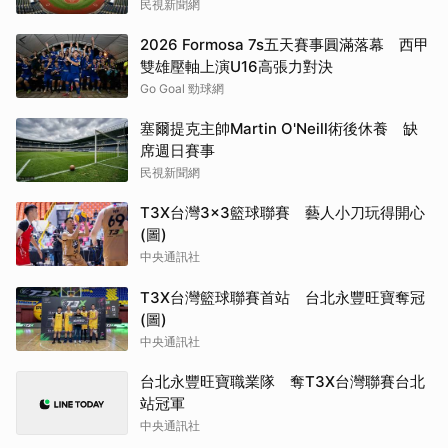
民視新聞網
2026 Formosa 7s五天賽事圓滿落幕 西甲
雙雄壓軸上演U16高張力對決
Go Goal 勁球網
塞爾提克主帥Martin O'Neill術後休養 缺
席週日賽事
民視新聞網
T3X台灣3x3籃球聯賽 藝人小刀玩得開心
(圖)
中央通訊社
T3X台灣籃球聯賽首站 台北永豐旺寶奪冠
(圖)
中央通訊社
台北永豐旺寶職業隊 奪T3X台灣聯賽台北
站冠軍
中央通訊社