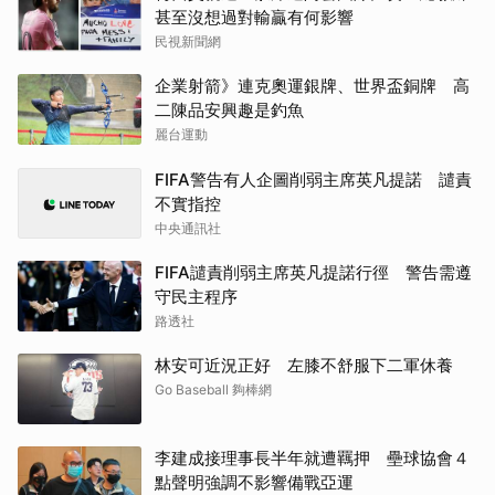
甚至沒想過對輸贏有何影響
民視新聞網
企業射箭》連克奧運銀牌、世界盃銅牌 高
二陳品安興趣是釣魚
麗台運動
FIFA警告有人企圖削弱主席英凡提諾 譴責
不實指控
中央通訊社
FIFA譴責削弱主席英凡提諾行徑 警告需遵
守民主程序
路透社
林安可近況正好 左膝不舒服下二軍休養
Go Baseball 夠棒網
李建成接理事長半年就遭羈押 壘球協會４
點聲明強調不影響備戰亞運