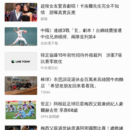
超辣女友驚喜獻唱！卡洛爾先生完全不知
情 甜曝真實反應
鏡報
中職》連續3戰「玄」劇本！台鋼雄鷹慘遭
中信兄弟橫掃、兩隊並列第4
自由電子報
韓足協爆15年前性招待外籍裁判 涉案7場
比賽零敗仗
中央通訊社
棒球》衣思訓花退休金百萬來高雄開牛肉麵
店 「希望老朋友回來看看我」
TSNA
世足》阿根廷足球巨星梅西父親兼經紀人豪
爾赫去世 享壽68歲
SPN.新聞網
梅西父親過世缺席邁阿密國際比賽！總教練