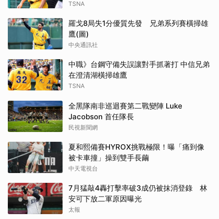
TSNA
羅戈8局失1分優質先發 兄弟系列賽橫掃雄
鷹(圖)
中央通訊社
中職》台鋼守備失誤讓對手抓著打 中信兄弟
在澄清湖橫掃雄鷹
TSNA
全黑隊南非巡迴賽第二戰變陣 Luke
Jacobson 首任隊長
民視新聞網
夏和熙備賽HYROX挑戰極限！曝「痛到像
被卡車撞」操到雙手長繭
中天電視台
7月猛敲4轟打擊率破3成仍被抹消登錄 林
安可下放二軍原因曝光
太報