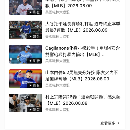
數【MLB】2026.08.09
影音
美國職棒大聯盟
大谷翔平延長賽勝利打點 道奇終止本季
最長7連敗【MLB】2026.08.09
影音
美國職棒大聯盟
Caglianone化身小熊殺手！單場4安含
雙響砲猛打暴力輸出【MLB】
2026.08.09
影音
美國職棒大聯盟
山本由伸5.2局無失分好投 隊友火力不
足無緣奪勝【MLB】2026.08.09
影音
美國職棒大聯盟
村上宗隆第26轟！連兩戰開轟手感火熱
【MLB】2026.08.09
影音
美國職棒大聯盟
查看更多