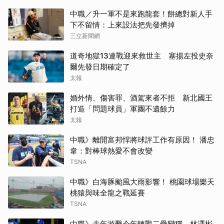
中職／升一軍不是來跑龍套！餅總對新人手
下不留情：上來設法把先發擠掉
三立新聞網
道奇地獄13連戰迎來救世主 塞揚左投史奈
爾先發日期確定了
太報
婚外情、傷害罪、酒駕來者不拒 新北國王
打造「問題球員」軍團不遺餘力
太報
中職》離開富邦悍將球評工作有原因！ 潘忠
韋：對棒球熱愛不會改變
TSNA
中職》白海豚颱風大雨影響！ 桃園球場樂天
桃猿與味全龍之戰延賽
TSNA
中職》去年游擊今年轉戰二壘變穩 林澤彬