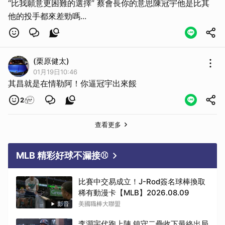
“比我願意更困難的選擇” 蔡會長你的意思陳冠宇他是比其
他的投手都來差勁嗎...
(栗原健太)
01月19日10:46
其昌就是在情勒阿！你逼冠宇出來餒
2
查看更多
MLB 精彩好球不漏接⚾
比賽中交易成立！J-Rod簽名球棒換取
稀有動漫卡【MLB】2026.08.09
影音
美國職棒大聯盟
李灝宇代跑上陣 鎮守二壘收下最終出局