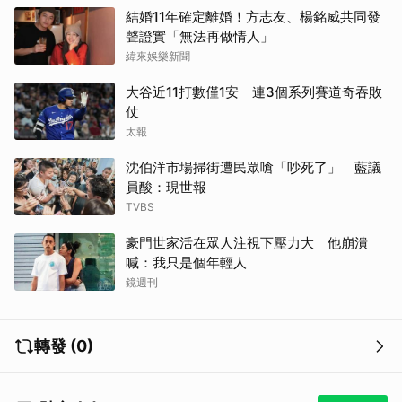
結婚11年確定離婚！方志友、楊銘威共同發
聲證實「無法再做情人」
緯來娛樂新聞
大谷近11打數僅1安 連3個系列賽道奇吞敗
仗
太報
沈伯洋市場掃街遭民眾嗆「吵死了」 藍議
員酸：現世報
TVBS
豪門世家活在眾人注視下壓力大 他崩潰
喊：我只是個年輕人
鏡週刊
轉發 (0)