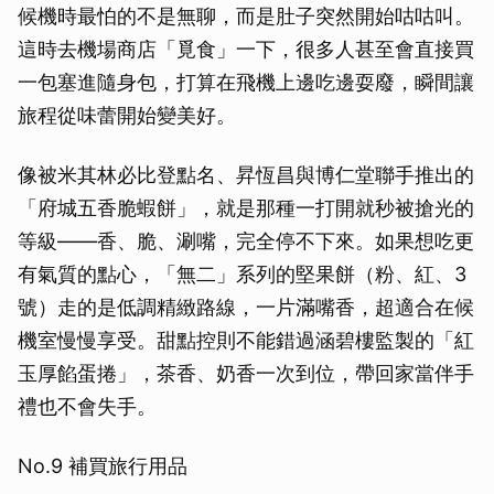
候機時最怕的不是無聊，而是肚子突然開始咕咕叫。
這時去機場商店「覓食」一下，很多人甚至會直接買
一包塞進隨身包，打算在飛機上邊吃邊耍廢，瞬間讓
旅程從味蕾開始變美好。
像被米其林必比登點名、昇恆昌與博仁堂聯手推出的
「府城五香脆蝦餅」，就是那種一打開就秒被搶光的
等級——香、脆、涮嘴，完全停不下來。如果想吃更
有氣質的點心，「無二」系列的堅果餅（粉、紅、3
號）走的是低調精緻路線，一片滿嘴香，超適合在候
機室慢慢享受。甜點控則不能錯過涵碧樓監製的「紅
玉厚餡蛋捲」，茶香、奶香一次到位，帶回家當伴手
禮也不會失手。
No.9 補買旅行用品