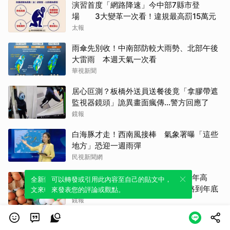
演習首度「網路降速」今中部7縣市登
場 3大變革一次看！違規最高罰15萬元
太報
雨傘先別收！中南部防較大雨勢、北部午後
大雷雨 本週天氣一次看
華視新聞
居心叵測？板橋外送員送餐後竟「拿膠帶遮
監視器鏡頭」詭異畫面瘋傳…警方回應了
鏡報
白海豚才走！西南風接棒 氣象署曝「這些
地方」恐迎一週雨彈
民視新聞網
蛋價又漲3元！雞蛋每斤49元創近2年高
全新體驗！一鍵引用此內容，透過發布貼
可以轉發或引用此內容至自己的貼文中，
點 蛋商曝「供應吃緊原因」恐一路到年底
文來輕鬆表達個人立場。
來發表您的評論或觀點。
鏡報