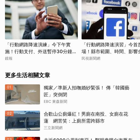
「行動網路降速演練」今下午實
「行動網路降速演習」今首
施！行動支付、外送暫停30分鐘
場！縣市範圍、時間、影響
影響範圍與準備一次看
次看
鏡報
民視新聞網
更多生活相關文章
01
獨家／準新人拍嘸婚紗緊張！ 傳「韓國藝
匠」突倒閉
EBC 東森新聞
02
合歡山公廁爆紅！男廁在南投、女廁在花
蓮 網苦笑：上廁所需跨縣市
三立新聞網
03