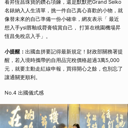
看昇恆昌珠寶的鑽石項鍊，還是默默把Grand Seiko
名錶納入人生清單，挑一件自己真心喜歡的小物，就
像替未來的自己準備一份小確幸，網友表示「 最近
想入手ysl唇釉或脣膏犒賞自己， 打算在桃園機場昇
恆昌免稅店入手」。
小提醒：
出國血拼要記得最新規定！財政部關務署提
醒，若入境時攜帶的自用品完稅價格超過3萬5,000
元，就要主動走紅線申報，買得開心之餘，也別忘了
讓通關更順利。
No.4 出國儀式感