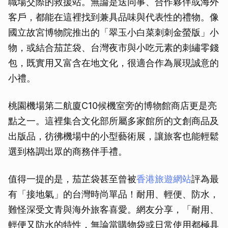
職場交際的救援站。無論是送同事、合作夥伴或海外
取消
客戶，都能在這裡找到兼具品味與代表性的禮物。像
國立故宮博物院推出的「翠玉小白菜刺刺金螢版」小
物，或結合茄芷袋、台灣夜市與小吃元素的刺繡零錢
包，既實用又富含在地文化，很適合作為展現誠意的
小禮。
桃園機場第二航廈C10候機室旁的博物館商店更是亮
點之一。這裡集合文化部所屬多家館所的文創商品及
出版品，彷彿機場中的小型藝術展，讓旅客也能輕鬆
選到格調出眾的商務伴手禮。
值得一提的是，茄芷袋甚至曾被
香港旅遊網站
評為最
有「接地氣」的台灣時尚單品！耐用、輕便、防水，
難怪深受文青與海外旅客喜愛。網友分享，「耐用、
輕便又防水的特性，無論當購物袋或日常使用都極具