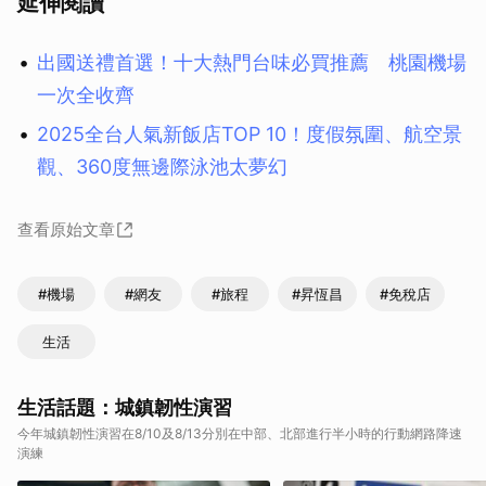
延伸閱讀
出國送禮首選！十大熱門台味必買推薦 桃園機場
一次全收齊
2025全台人氣新飯店TOP 10！度假氛圍、航空景
觀、360度無邊際泳池太夢幻
查看原始文章
#機場
#網友
#旅程
#昇恆昌
#免稅店
生活
生活話題：城鎮韌性演習
今年城鎮韌性演習在8/10及8/13分別在中部、北部進行半小時的行動網路降速
演練