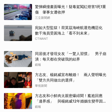
驚悚瞬撞畫面曝光！疑毒駕闖紅燈害1死1重
傷 肇事女遭收押
三立新聞網
宛如大型監獄！荷莫茲海峽航運危機惡化
數千海員受困海上「看不到未來」
CTWANT
同居後才發現女友「一驚人習慣」 男子崩
潰：每天都在突破我的結界
鏡報
方志友、楊銘威宣布離婚！ 兩人聲明曝光
「雙方共同做出的選擇」
華視新聞
方志友和小鮮肉太親密爆緋聞！尷尬回應
「邊界感」 與楊銘威12年婚姻生變早因
「這問題」洩端倪
鏡報