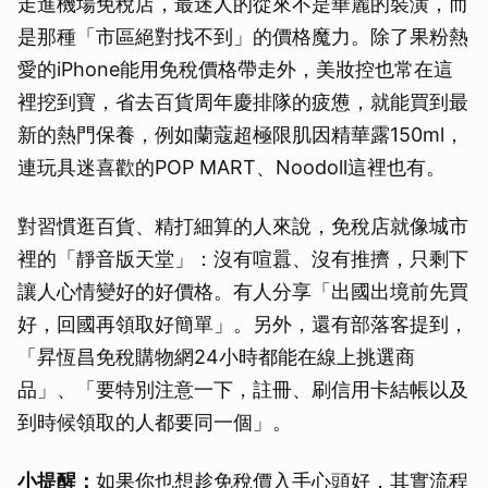
走進機場免稅店，最迷人的從來不是華麗的裝潢，而
是那種「市區絕對找不到」的價格魔力。除了果粉熱
愛的iPhone能用免稅價格帶走外，美妝控也常在這
裡挖到寶，省去百貨周年慶排隊的疲憊，就能買到最
新的熱門保養，例如蘭蔻超極限肌因精華露150ml，
連玩具迷喜歡的POP MART、Noodoll這裡也有。
對習慣逛百貨、精打細算的人來說，免稅店就像城市
裡的「靜音版天堂」：沒有喧囂、沒有推擠，只剩下
讓人心情變好的好價格。有人分享「出國出境前先買
好，回國再領取好簡單」。另外，還有部落客提到，
「昇恆昌免稅購物網24小時都能在線上挑選商
品」、「要特別注意一下，註冊、刷信用卡結帳以及
到時候領取的人都要同一個」。
小提醒：
如果你也想趁免稅價入手心頭好，其實流程