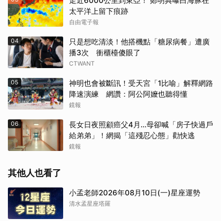
走近6000公里到東亞！ 鄭明典曝白海豚在
太平洋上留下痕跡
自由電子報
04
只是想吃清淡！他搭機點「糖尿病餐」遭廣
播3次 衝櫃檯傻眼了
CTWANT
05
神明也會被斷訊！受天宮「1比喻」解釋網路
降速演練 網讚：阿公阿嬤也聽得懂
鏡報
06
長女日夜照顧癌父4月…母卻喊「房子快過戶
給弟弟」！網揭「這殘忍心態」勸快逃
鏡報
其他人也看了
小孟老師2026年08月10日(一)星座運勢
清水孟星座塔羅