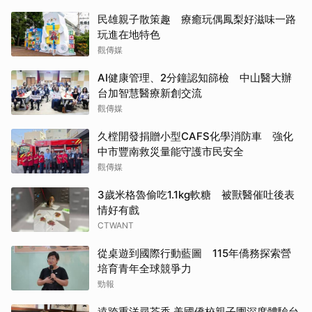
民雄親子散策趣 療癒玩偶鳳梨好滋味一路
玩進在地特色
觀傳媒
AI健康管理、2分鐘認知篩檢 中山醫大辦
台加智慧醫療新創交流
觀傳媒
久樘開發捐贈小型CAFS化學消防車 強化
中市豐南救災量能守護市民安全
觀傳媒
3歲米格魯偷吃1.1kg軟糖 被獸醫催吐後表
情好有戲
CTWANT
從桌遊到國際行動藍圖 115年僑務探索營
培育青年全球競爭力
勁報
遠跨重洋尋茶香 美國僑校親子團深度體驗台