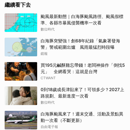
繼續看下去
颱風最新動態｜白海豚颱風路徑、颱風假標
準、各縣市暴風侵襲機率一次看
數位時代
白海豚突變強！創68年紀錄「氣象署發海
警」警戒範圍出爐 風雨最猛烈時段曝
鏡報
買195元鹹酥雞忘帶錢！老闆神操作「倒找5
元」 全網看哭：這就是台灣
CTWANT
0到18歲成長津貼來了！可領多少？2027上
路規劃、最新進度一次看
數位時代
白海豚颱風來了！週末交通、活動及景點異
動一次看（不斷更新）
自由電子報