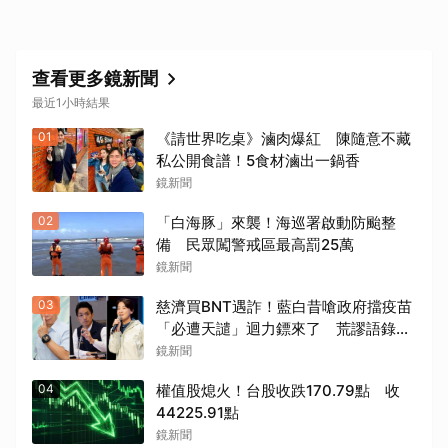
查看更多鏡新聞
最近1小時結果
01
《請世界吃桌》滷肉爆紅 陳隨意不藏
私公開食譜！5食材滷出一鍋香
鏡新聞
02
「白海豚」來襲！海巡署啟動防颱整
備 民眾闖警戒區最高罰25萬
鏡新聞
03
慈濟買BNT遇詐！藍白昔嗆政府擋疫苗
「必遭天譴」迴力鏢來了 荒謬語錄一
次看
鏡新聞
04
權值股熄火！台股收跌170.79點 收
44225.91點
鏡新聞