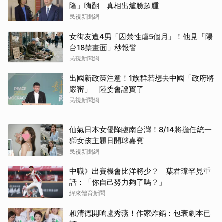
隆」嗨翻 真相出爐臉超腫
民視新聞網
女街友遭4男「囚禁性虐5個月」！他見「陽
台18禁畫面」秒報警
民視新聞網
出國新政策注意！1族群若想去中國「政府將
嚴審」 陸委會證實了
民視新聞網
仙氣日本女優降臨南台灣！8/14將擔任統一
獅女孩主題日開球嘉賓
民視新聞網
取消
中職》出賽機會比洋將少？ 葉君璋罕見重
話：「你自己努力夠了嗎？」
緯來體育新聞
賴清德開嗆盧秀燕！作家炸鍋：包衰劇本已