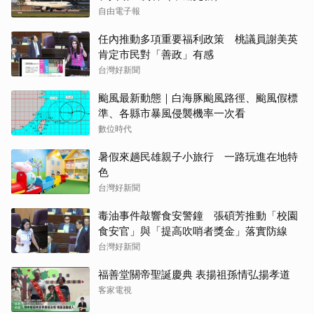
自由電子報
任內推動多項重要福利政策 桃議員謝美英
肯定市民對「善政」有感
台灣好新聞
颱風最新動態｜白海豚颱風路徑、颱風假標
準、各縣市暴風侵襲機率一次看
數位時代
暑假來趟民雄親子小旅行 一路玩進在地特
色
台灣好新聞
毒油事件敲響食安警鐘 張碩芳推動「校園
食安官」與「提高吹哨者獎金」落實防線
台灣好新聞
福善堂關帝聖誕慶典 表揚祖孫情弘揚孝道
客家電視