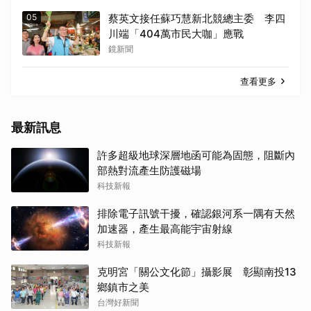
05
蔡英文接任蘇巧慧新北競總主委 李四
川端「404萬市民大咖」應戰
鏡新聞
查看更多
最新訊息
許多超級地球深層地函可能為固態，阻斷內
部熱對流產生防護磁場
科技新報
排除電子訊號干擾，確認銀河系一隅有天然
加速器，產生最高能宇宙射線
科技新報
克明宮「關公文化節」攝影展 彰顯南投13
鄉鎮市之美
台灣好新聞