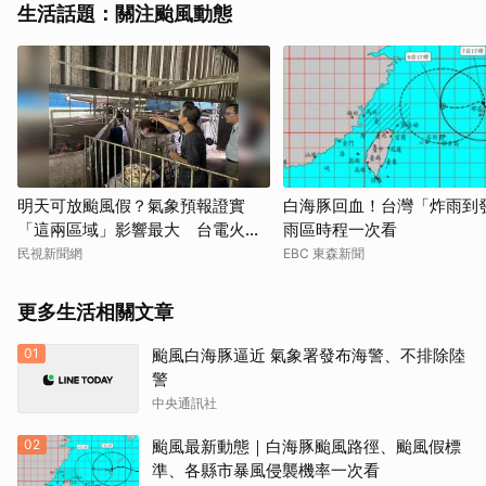
生活話題：關注颱風動態
明天可放颱風假？氣象預報證實
白海豚回血！台灣「炸雨到
「這兩區域」影響最大 台電火速
雨區時程一次看
出擊了
民視新聞網
EBC 東森新聞
更多生活相關文章
01
颱風白海豚逼近 氣象署發布海警、不排除陸
警
中央通訊社
02
颱風最新動態｜白海豚颱風路徑、颱風假標
準、各縣市暴風侵襲機率一次看