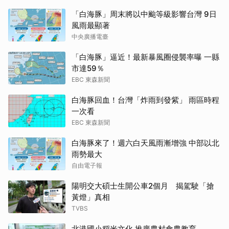
「白海豚」周末將以中颱等級影響台灣 9日
風雨最顯著
中央廣播電臺
「白海豚」逼近！最新暴風圈侵襲率曝 一縣
市達59％
EBC 東森新聞
白海豚回血！台灣「炸雨到發紫」 雨區時程
一次看
EBC 東森新聞
白海豚來了！週六白天風雨漸增強 中部以北
雨勢最大
自由電子報
陽明交大碩士生開公車2個月 揭駕駛「搶
黃燈」真相
TVBS
北港國小稻米文化 推廣農村食農教育