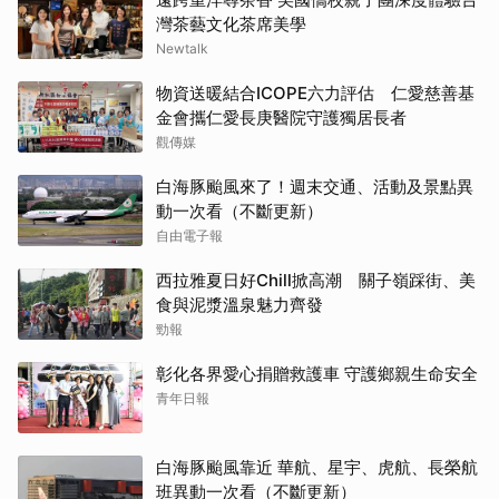
灣茶藝文化茶席美學
Newtalk
物資送暖結合ICOPE六力評估 仁愛慈善基
金會攜仁愛長庚醫院守護獨居長者
觀傳媒
白海豚颱風來了！週末交通、活動及景點異
動一次看（不斷更新）
自由電子報
西拉雅夏日好Chill掀高潮 關子嶺踩街、美
食與泥漿溫泉魅力齊發
勁報
彰化各界愛心捐贈救護車 守護鄉親生命安全
青年日報
白海豚颱風靠近 華航、星宇、虎航、長榮航
班異動一次看（不斷更新）