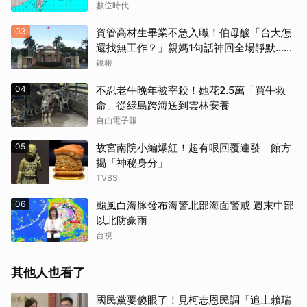
數位時代
03
資管高材生畢業不急入職！伯母酸「台大怎
還找無工作？」親媽1句話神回全場靜默...網
狂讚療癒
鏡報
04
不忍老牛晚年被宰殺！她花2.5萬「買牛救
命」從綠島跨海送到雲林安養
自由電子報
05
故宮南院小編爆紅！超有哏回覆連發 館方
揭「神秘身分」
TVBS
06
颱風白海豚發布海警北部海面警戒 週末中部
以北防豪雨
台視
其他人也看了
國民黨要傻眼了！見柯志恩民調「追上賴瑞