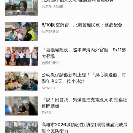
台灣生活新聞
8/10防空演習 北港警籲民眾：務必配合
台灣好新聞
「嘉義城隍夜」巡串聯海內外宮廟 9/11盛
大登場
台灣好新聞
公幼教保請假新制上線！「身心調適假」每
學年有3天、按小時計
Newtalk
「說！回答我」男爆走控充電線又壞 拍桌狂
逼問櫃姐
TVBS
高雄市2026城鎮韌性(防空)演習圓滿完成展
現全民防衛力