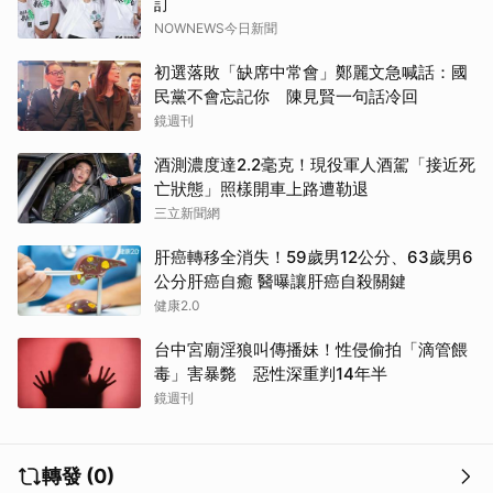
訂
NOWNEWS今日新聞
初選落敗「缺席中常會」鄭麗文急喊話：國
民黨不會忘記你 陳見賢一句話冷回
鏡週刊
酒測濃度達2.2毫克！現役軍人酒駕「接近死
亡狀態」照樣開車上路遭勒退
三立新聞網
肝癌轉移全消失！59歲男12公分、63歲男6
公分肝癌自癒 醫曝讓肝癌自殺關鍵
健康2.0
台中宮廟淫狼叫傳播妹！性侵偷拍「滴管餵
毒」害暴斃 惡性深重判14年半
鏡週刊
轉發 (0)