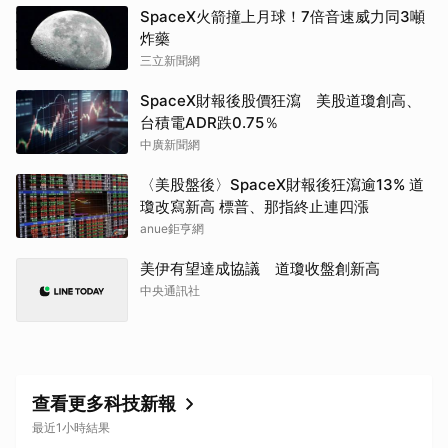
SpaceX火箭撞上月球！7倍音速威力同3噸
炸藥
三立新聞網
SpaceX財報後股價狂瀉 美股道瓊創高、
台積電ADR跌0.75％
中廣新聞網
〈美股盤後〉SpaceX財報後狂瀉逾13% 道
瓊改寫新高 標普、那指終止連四漲
anue鉅亨網
美伊有望達成協議 道瓊收盤創新高
中央通訊社
查看更多科技新報
最近1小時結果