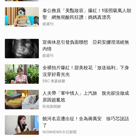
泰公務員「美豔妝容」爆紅！1張照吸萬人朝
聖 網無視酸民狂讚：媽媽真漂亮
鏡週刊
宣佈休息引發負面聯想 亞莉安娜澄清絕無
內情
鏡週刊
全裸拍片爆紅！甜美校花「放送福利」下身
沒穿好看光光
EBC 東森娛樂
人夫帶「軍中情人」上汽旅 脫光卻沒做成
原因超尷尬
民視新聞網
饒河名店遭出征！全為蔣萬安 徐巧芯說話
了
NOWNEWS今日新聞