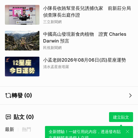
小隊長收賄幫里長兒誘捕仇家 前新莊分局
偵查隊長出庭作證
三立新聞網
中國高山發現新食肉植物 證實 Charles
Darwin 預言
民視新聞網
小孟老師2026年08月06日(四)星座運勢
清水孟星座塔羅
轉發 (0)
貼文 (0)
建立貼文
最新
熱門
全新體驗！一鍵引用此內容，透過發布貼
文來輕鬆表達個人立場。