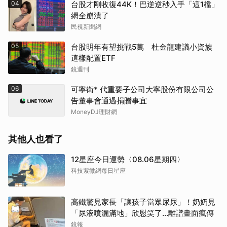
04
台股才剛收復44K！巴逆逆秒入手「這1檔」
網全崩潰了
民視新聞網
05
台股明年有望挑戰5萬 杜金龍建議小資族
這樣配置ETF
鏡週刊
06
可寧衛* 代重要子公司大寧股份有限公司公
告董事會通過捐贈事宜
MoneyDJ理財網
其他人也看了
12星座今日運勢〈08.06星期四〉
科技紫微網每日星座
高鐵驚見家長「讓孩子當眾尿尿」！奶奶見
「尿液噴灑滿地」欣慰笑了…離譜畫面瘋傳
鏡報