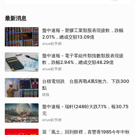
最新消息
盤中速報 - 塑膠工業類股表現疲軟，跌幅
2.01%，總成交額13.09億
anue鉅亨網
盤中速報 - 電子零組件類指數類股表現疲
軟，跌幅2.94%，總成交額48.29億
anue鉅亨網
台積電領跌 台股再戰4萬5無力、下跌300
點
鏡報
盤中速報 - 瑞軒(2489)大跌7.1%，報30.75
元
anue鉅亨網
當「風土」回到餅裡，喜豐香1985今年中秋