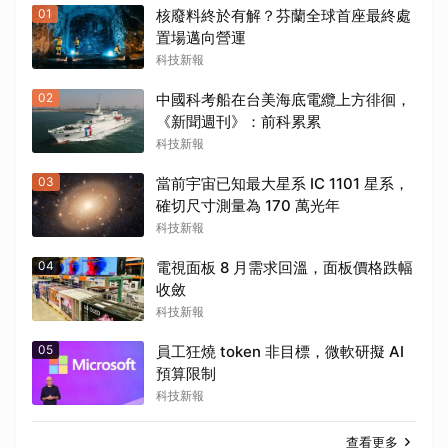
01
核廢料終於有解？芬蘭全球首座最終處
置場邁向營運
科技新報
02
中國科考船在台美海底電纜上方徘徊，
《新聞週刊》：前科累累
科技新報
03
當前宇宙已知最大星系 IC 1101 星系，
確切尺寸測量為 170 萬光年
科技新報
04
電視面板 8 月需求回溫，面板價格跌幅
收斂
科技新報
05
員工狂燒 token 非目標，微軟研擬 AI
預算限制
科技新報
查看更多