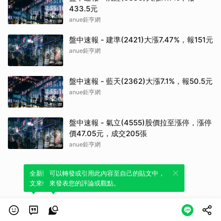
433.5元
anue鉅亨網
盤中速報 - 建準(2421)大漲7.47%，報151元
anue鉅亨網
盤中速報 - 藍天(2362)大漲7.1%，報50.5元
anue鉅亨網
盤中速報 - 氣立(4555)股價拉至漲停，漲停
價47.05元，成交205張
anue鉅亨網
全新體驗！一鍵引用此內容，透過發布貼
可以轉發或引用此內容至自己的貼文中，
文來輕鬆表達個人立場。
來發表您的評論或觀點。