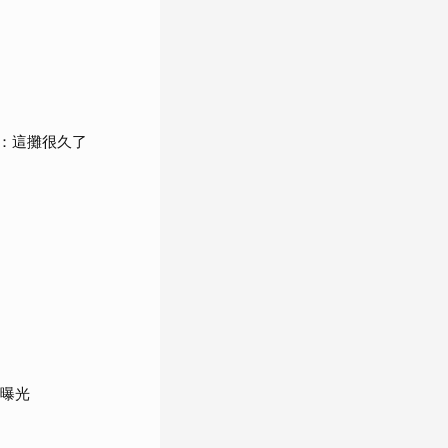
：這攤很久了
況曝光