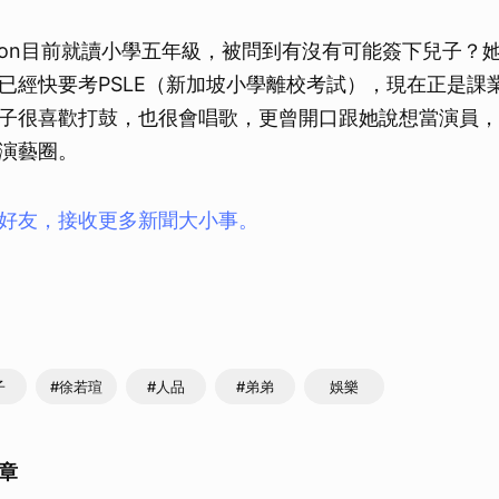
lton目前就讀小學五年級，被問到有沒有可能簽下兒子？
已經快要考PSLE（新加坡小學離校考試），現在正是課
子很喜歡打鼓，也很會唱歌，更曾開口跟她說想當演員，
演藝圈。
ay好友，接收更多新聞大小事。
子
#徐若瑄
#人品
#弟弟
娛樂
章