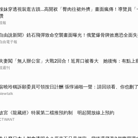
辣妹穿透視裝逛古蹟…高開衩「臀肉往裙外擠」畫面瘋傳！導覽員「
讚
鏡報
自由說新聞》鋯石飛彈致命空襲畫面曝光！俄驚爆骨牌效應恐全面失
自由電子報
夫妻闖「無人辦公室」大戰2回合！尪胃口被養大 她後悔：有點上
鏡週刊
翁曉玲稱訴願委員可領按日計酬 張惇涵啪一聲：請回頭看、你也刪了
Newtalk
故宮《龍藏經》特展第二檔推預約制 明起開放線上預約
CTWANT