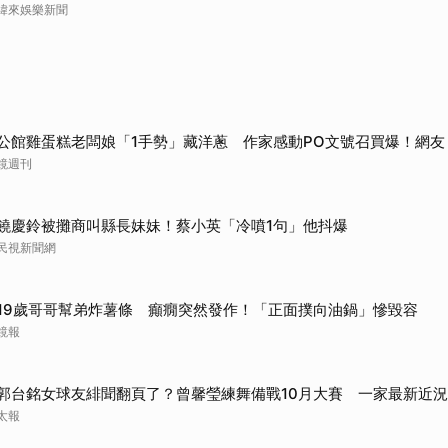
緯來娛樂新聞
公館雞蛋糕老闆娘「1手勢」藏洋蔥 作家感動PO文號召買爆！網友
鏡週刊
饒慶鈴被攤商叫縣長妹妹！蔡小英「冷噴1句」他抖爆
民視新聞網
19歲哥哥幫弟炸薯條 癲癇突然發作！「正面撲向油鍋」慘毀容
鏡報
郭台銘女球友緋聞翻頁了？曾馨瑩練舞備戰10月大賽 一家最新近
太報