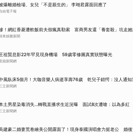
被爆離婚檢場、女兒「不是親生的」 李翊君露面回應了
取消
自由電子報
慘！網紅香菱遭軟飯前夫假瘋真勒索 富商男友還「養套殺」坑走她
緯來娛樂新聞
王祖賢息影22年罕見現身機場 59歲零修圖真實狀態曝光
壹蘋新聞網
中風臥床5個月！大咖音樂人病逝享壽76歲 乾兒子錯愕：沒人通知
三立新聞網
本土男星染毒消失...轉戰直播求生近況曝 面試8次遭嗆：以為多紅
三立新聞網
吳建豪二婚妻荒卷繪美公開露面了！現身泰國演唱會力挺老公 婚後