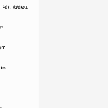
一句話」勸離被狂
控
癮了
1半