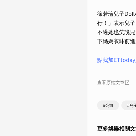
徐若瑄兒子Do
行！」表示兒子
不過她也笑說兒
下媽媽衣缽前進
點我加ETtod
查看原始文章
#公司
#兒
更多娛樂相關文