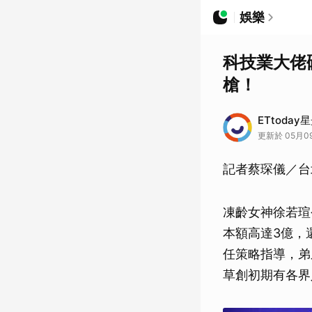
娛樂
科技業大佬
槍！
ETtoday
更新於 05月09
記者蔡琛儀／台
凍齡女神徐若瑄
本額高達3億，
任策略指導，弟
草創初期有各界