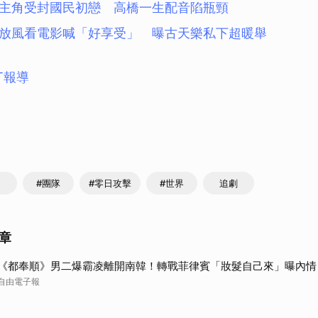
主角受封國民初戀 高橋一生配音陷瓶頸
放風看電影喊「好享受」 曝古天樂私下超暖舉
T報導
#團隊
#零日攻擊
#世界
追劇
章
《都奉順》男二爆霸凌離開南韓！轉戰菲律賓「妝髮自己來」曝內情
自由電子報