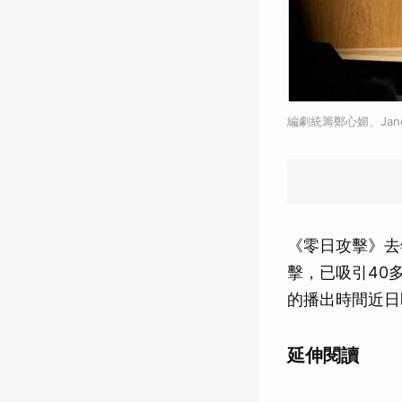
編劇統籌鄭心媚、Ja
《零日攻擊》去年
擊，已吸引40
的播出時間近日
延伸閱讀