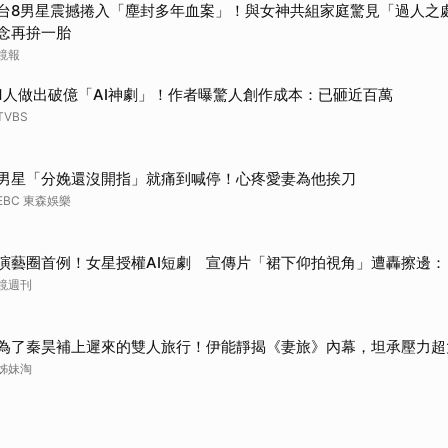
台8男星震撼捲入「塵封多年血案」！與女神共組家庭驚見「過人之
取消
念再拚一胎
鏡報
1人做出破億「AI神劇」！作者曝驚人創作成本：已砸近百萬
TVBS
男星「分娩還沒開指」就痛到喊停！心疼愛妻為他挨刀
EBC 東森娛樂
演藝圈首例！女星授權AI短劇 宣傳片「裙下仰拍視角」遭轟擦邊：
鏡週刊
為了秦昊補上遲來的雙人旅行！伊能靜揭《妻旅》內幕，坦承壓力超
姊妹淘