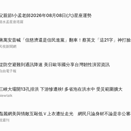
父親節!小孟老師2026年08月08日(六)星座運勢
清水孟星座塔羅
蔣萬安昔喊「信慈濟還是信民進黨」翻車！蔡英文「這21字」神打臉
民視新聞網
從防空避難到通訊降速 美日歐等國分享台灣韌性演習資訊
自由電子報
三峽大壩開13孔排洪 下游慘遭殃! 多省泡在洪水中 受災範圍擴大
Newtalk
豔麗網美與情敵互毆低Ｖ上衣遭扯走光 網民只論身材不論是非公審
鏡週刊