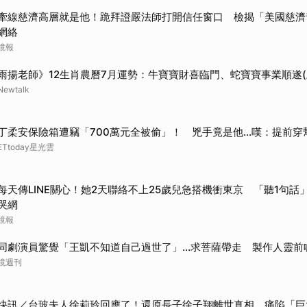
牽線慈濟高層就是他！跪拜證嚴法師打開信任窗口 檢揭「美國慈濟
網絡
鏡報
雨揚老師》12生肖農曆7月運勢：牛寶寶財喜臨門、蛇寶寶事業順遂(
Newtalk
丁柔安保險箱遭竊「700萬元全被偷」！ 兇手竟是他...嘆：提前穿
ETtoday星光雲
每天傳LINE關心！她2天聯絡不上25歲兒急搭機衝東京 「聽1句話」
哭網
鏡報
同劇演員驚覺「王凱不知道自己過世了」...求菩薩帶走 製作人靈前
鏡週刊
快訊／台玻夫人徐莉玲回應了！還原長子徐子翔離世真相 痛陷「巨