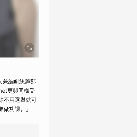
人兼編劇統籌鄭
net更與同樣受
「妳不用選舉就可
團隊做功課。」