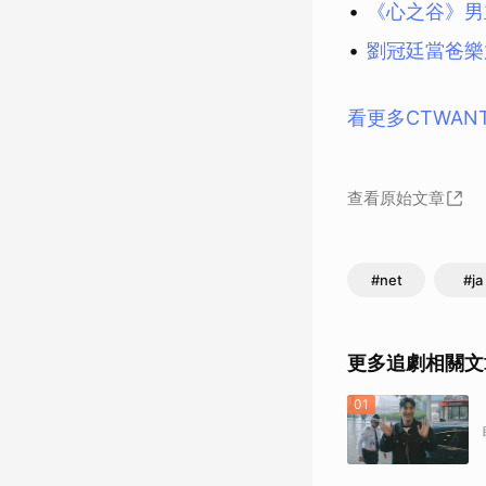
《心之谷》男
劉冠廷當爸樂
看更多CTWAN
查看原始文章
#net
#ja
更多追劇相關文
01