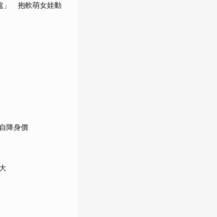
處」 抱軟萌女娃動
自降身價
大