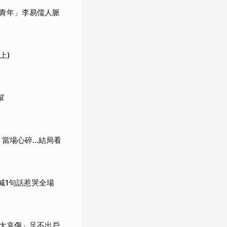
青年」李易儒人脈
上)
幫
當場心碎...結局看
喊1句話惹哭全場
大哀傷」足不出戶