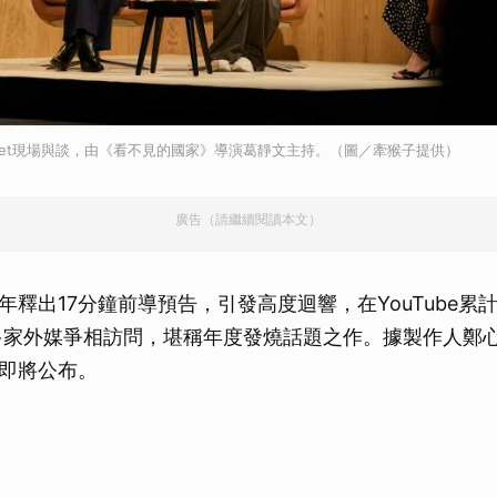
net現場與談，由《看不見的國家》導演葛靜文主持。（圖／牽猴子提供）
廣告（請繼續閱讀本文）
釋出17分鐘前導預告，引發高度迴響，在YouTube累計
多家外媒爭相訪問，堪稱年度發燒話題之作。據製作人鄭
即將公布。