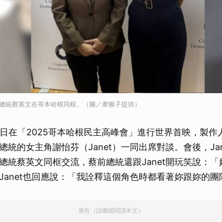
與前總統蔡英文在哥本哈根同框。（圖／牽猴子提供）
3日在「2025哥本哈根民主高峰會」進行世界首映，製作
總統的女主角謝怡芬（Janet）一同出席對談。會後，Ja
總統蔡英文同框交流，蔡前總統還跟Janet開玩笑說：
Janet也回應說：「我詮釋這個角色時都看著妳跟妳的
廣告（請繼續閱讀本文）